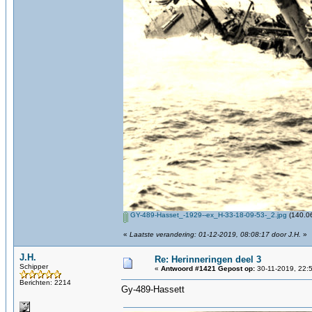
GY-489-Hasset_-1929--ex_H-33-18-09-53-_2.jpg
(140.06
«
Laatste verandering: 01-12-2019, 08:08:17 door J.H.
»
J.H.
Re: Herinneringen deel 3
Schipper
«
Antwoord #1421 Gepost op:
30-11-2019, 22:
Berichten: 2214
Gy-489-Hassett