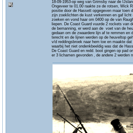
18-09-1953-op weg van Grimsby naar de IJsland
Ongeveer te 01.00 raakte ze de rotsen, Wick R
positie door de Hassett opgegeven maar toen 
zijn zoeklichten de kust verkennen en gaf lich
zoeken en vond haar om 0400 op de van Raugh 
liepen. De Coast Guard vuurde 2 rockets van d
de bemanning, er werd aan de voet van de heuv
gedaan om de zwaardere lijn af te remmen en da
terecht en de lijnen werden op de heuveltop g
v/d reddingsbroek naar hem toe en maakte dat 
waarbij het niet ondenkbeeldig was dat de Hass
De Coast Guard en redd. boot gingen op pad om
er 3 lichamen gevonden , de andere 2 werden n