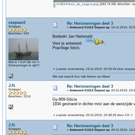
O-083-Prince_de_Liege-a.png
(293.74 KB, 801x534 - b
zeepaard
Re: Herinneringen deel 3
Schipper
«
Antwoord #1412 Gepost op:
19-11-2019, 02:
Berichten: 534
Bedankt Jan Harteveld
Voor je antwoord .
;
Prachtige foto's.
Wat is 't toch fijn om 'n
Scheveninger te zijn!!!
«
Laatste verandering: 19-11-2019, 02:09:34 door zeepaa
Wie wat waar,ik hou mijn kiezen op elkaar
J.H.
Re: Herinneringen deel 3
Schipper
«
Antwoord #1413 Gepost op:
20-11-2019, 23:
Berichten: 2214
Gy-809-Silicia
1934 gestrand in dichte mist aan de westzijde
«
Laatste verandering: 20-11-2019, 23:38:26 door J.H.
»
J.H.
Re: Herinneringen deel 3
Schipper
«
Antwoord #1414 Gepost op:
29-11-2019, 14: