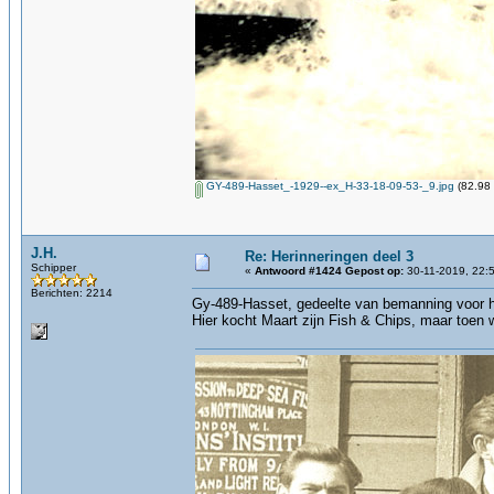
GY-489-Hasset_-1929--ex_H-33-18-09-53-_9.jpg
(82.98 
J.H.
Re: Herinneringen deel 3
Schipper
«
Antwoord #1424 Gepost op:
30-11-2019, 22:
Berichten: 2214
Gy-489-Hasset, gedeelte van bemanning voor h
Hier kocht Maart zijn Fish & Chips, maar toen