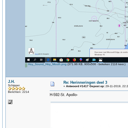
Hoy_Sound_Hoy_Mouth.png
(371.96 KB, 900x506 - bekeken 2116 keer.)
J.H.
Re: Herinneringen deel 3
Schipper
«
Antwoord #1417 Gepost op:
29-11-2019, 22:
Berichten: 2214
H-592-St. Apollo-