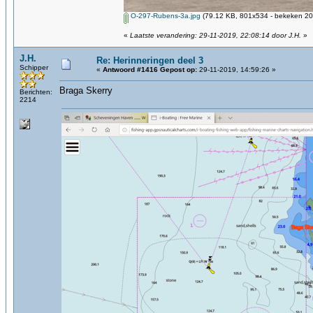
O-297-Rubens-3a.jpg
(79.12 KB, 801x534 - bekeken 206
«
Laatste verandering: 29-11-2019, 22:08:14 door J.H.
»
J.H.
Re: Herinneringen deel 3
Schipper
«
Antwoord #1416 Gepost op:
29-11-2019, 14:59:26 »
Braga Skerry
Berichten:
2214