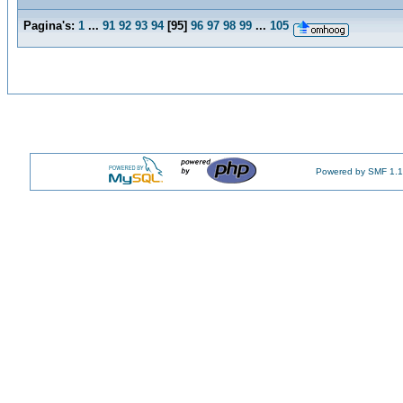
Pagina's:
1
...
91
92
93
94
[
95
]
96
97
98
99
...
105
Powered by SMF 1.1