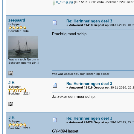
H_592-g.jpg
(107.55 KB, 801x534 - bekeken 2238 keer.
zeepaard
Re: Herinneringen deel 3
Schipper
«
Antwoord #1418 Gepost op:
30-11-2019, 01:
Berichten: 534
Prachtig mooi schip
Wat is 't toch fijn om 'n
Scheveninger te zijn!!!
Wie wat waar,ik hou mijn kiezen op elkaar
J.H.
Re: Herinneringen deel 3
Schipper
«
Antwoord #1419 Gepost op:
30-11-2019, 22:
Berichten: 2214
Ja zeker een mooi schip.
J.H.
Re: Herinneringen deel 3
Schipper
«
Antwoord #1420 Gepost op:
30-11-2019, 22:
Berichten: 2214
GY-489-Hasset.