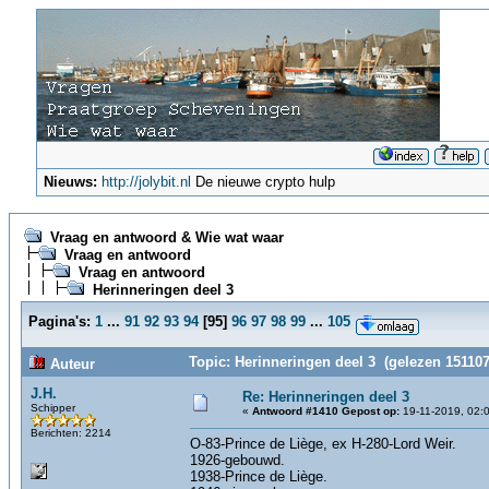
Nieuws:
http://jolybit.nl
De nieuwe crypto hulp
Vraag en antwoord & Wie wat waar
Vraag en antwoord
Vraag en antwoord
Herinneringen deel 3
Pagina's:
1
...
91
92
93
94
[
95
]
96
97
98
99
...
105
Topic: Herinneringen deel 3 (gelezen 151107
Auteur
J.H.
Re: Herinneringen deel 3
Schipper
«
Antwoord #1410 Gepost op:
19-11-2019, 02:
Berichten: 2214
O-83-Prince de Liège, ex H-280-Lord Weir.
1926-gebouwd.
1938-Prince de Liège.