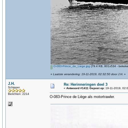
O-083-Prince_de_Liege.jpg
(79.4 KB, 801x534 - bekeke
«
Laatste verandering: 19-11-2019, 02:32:50 door J.H.
»
J.H.
Re: Herinneringen deel 3
Schipper
«
Antwoord #1411 Gepost op:
19-11-2019, 02:
Berichten: 2214
O-083-Prince de Liège als motortrawler.