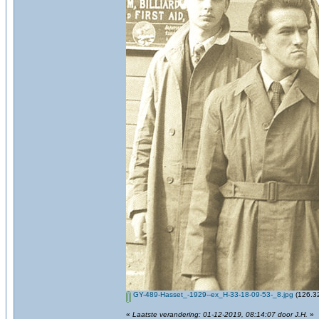
GY-489-Hasset_-1929--ex_H-33-18-09-53-_8.jpg
(126.32
«
Laatste verandering: 01-12-2019, 08:14:07 door J.H.
»