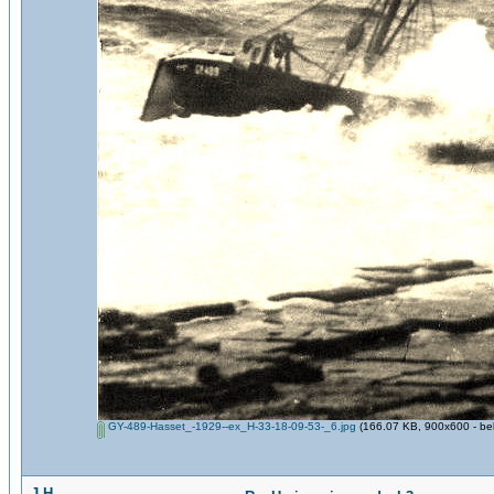
GY-489-Hasset_-1929--ex_H-33-18-09-53-_6.jpg
(166.07 KB, 900x600 - be
J.H.