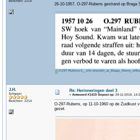
Berichten: 2214
26-10-1957, O-297-Rubens gestrand op Braga 
O-297-Rubens-3__info.strandet_at_Braga_Skerry_reflo
J.H.
Re: Herinneringen deel 3
Schipper
«
Antwoord #1415 Gepost op:
29-11-2019, 14:
Berichten: 2214
O-297-Rubens, op 11-10-1960 op de Zuidkust v
gezet.