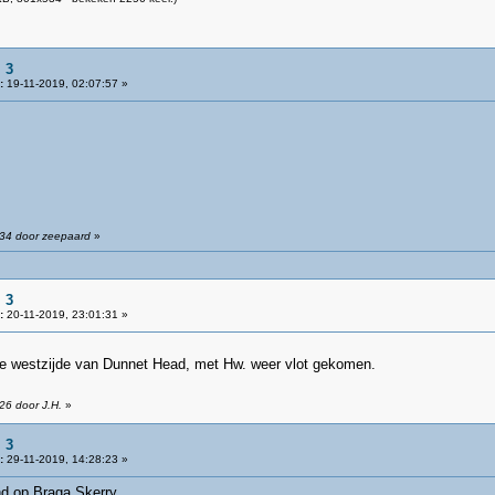
 3
:
19-11-2019, 02:07:57 »
:34 door zeepaard
»
 3
:
20-11-2019, 23:01:31 »
de westzijde van Dunnet Head, met Hw. weer vlot gekomen.
26 door J.H.
»
 3
:
29-11-2019, 14:28:23 »
d op Braga Skerry