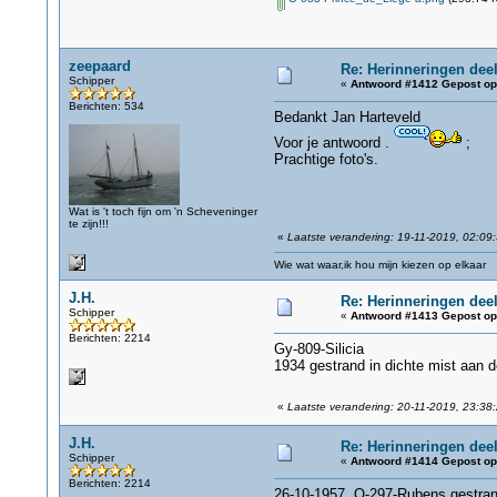
zeepaard
Re: Herinneringen deel
Schipper
«
Antwoord #1412 Gepost op
Berichten: 534
Bedankt Jan Harteveld
Voor je antwoord .
;
Prachtige foto's.
Wat is 't toch fijn om 'n Scheveninger
te zijn!!!
«
Laatste verandering: 19-11-2019, 02:09
Wie wat waar,ik hou mijn kiezen op elkaar
J.H.
Re: Herinneringen deel
Schipper
«
Antwoord #1413 Gepost op
Berichten: 2214
Gy-809-Silicia
1934 gestrand in dichte mist aan 
«
Laatste verandering: 20-11-2019, 23:38:
J.H.
Re: Herinneringen deel
Schipper
«
Antwoord #1414 Gepost op
Berichten: 2214
26-10-1957, O-297-Rubens gestran