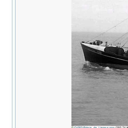
O-083-Prince_de_Liege-a.png
(293.74 K