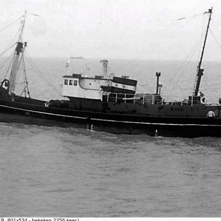
B, 801x534 - bekeken 2256 keer.)