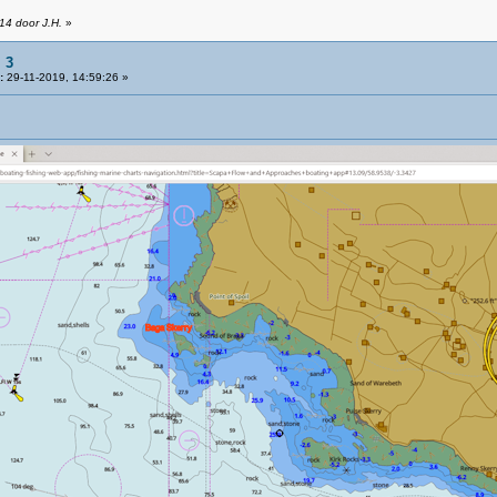
14 door J.H.
»
 3
:
29-11-2019, 14:59:26 »