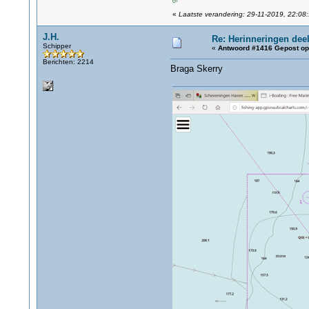
«
Laatste verandering: 29-11-2019, 22:08:
J.H.
Re: Herinneringen deel
Schipper
«
Antwoord #1416 Gepost op
Berichten: 2214
Braga Skerry