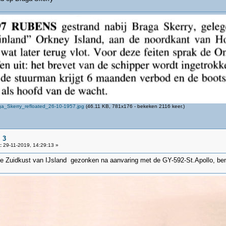
a_Skerry_refloated_26-10-1957.jpg
(46.11 KB, 781x176 - bekeken 2116 keer.)
 3
:
29-11-2019, 14:29:13 »
 Zuidkust van IJsland gezonken na aanvaring met de GY-592-St.Apollo, bem.