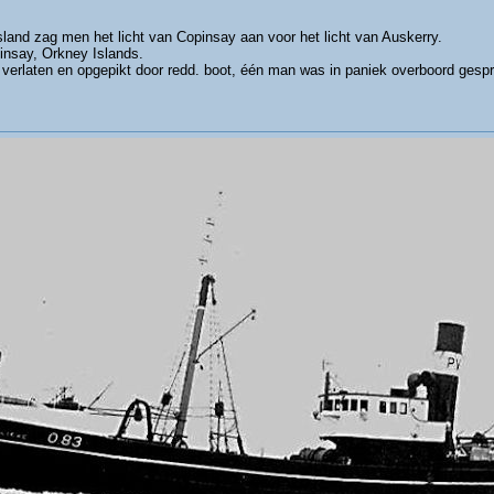
and zag men het licht van Copinsay aan voor het licht van Auskerry.
nsay, Orkney Islands.
verlaten en opgepikt door redd. boot, één man was in paniek overboord ges