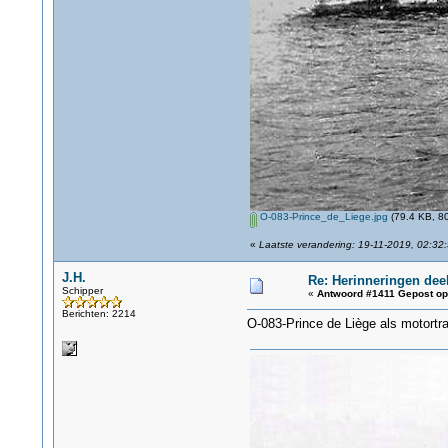
O-083-Prince_de_Liege.jpg
(79.4 KB, 80
«
Laatste verandering: 19-11-2019, 02:32:
J.H.
Re: Herinneringen deel
Schipper
«
Antwoord #1411 Gepost op
Berichten: 2214
O-083-Prince de Liège als motortra