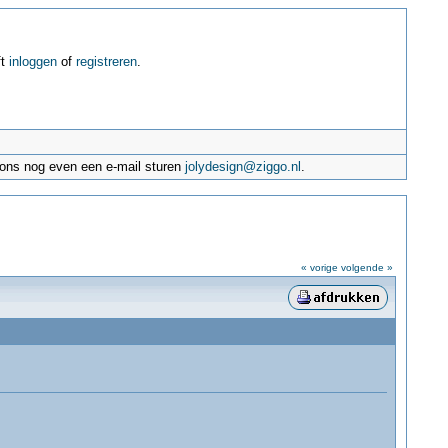
ft
inloggen
of
registreren
.
e ons nog even een e-mail sturen
jolydesign@ziggo.nl
.
« vorige
volgende »