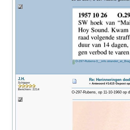
O-297-Rubens-3__info.strandet_at_Brag
J.H.
Re: Herinneringen deel
Schipper
«
Antwoord #1415 Gepost op
Berichten: 2214
O-297-Rubens, op 11-10-1960 op de