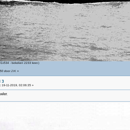
1x534 - bekeken 2233 keer.)
50 door J.H.
»
 3
:
19-11-2019, 02:06:35 »
wler.