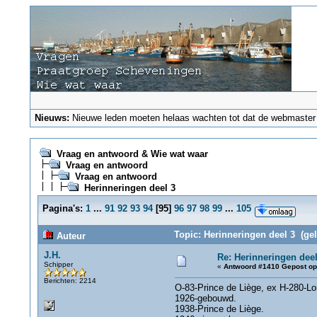
Nieuws:
Nieuwe leden moeten helaas wachten tot dat de webmaster ze
Vraag en antwoord & Wie wat waar
Vraag en antwoord
Vraag en antwoord
Herinneringen deel 3
Pagina's:
1
...
91
92
93
94
[
95
]
96
97
98
99
...
105
Topic: Herinneringen deel 3 (ge
Auteur
J.H.
Re: Herinneringen deel
Schipper
«
Antwoord #1410 Gepost op
Berichten: 2214
O-83-Prince de Liège, ex H-280-Lo
1926-gebouwd.
1938-Prince de Liège.