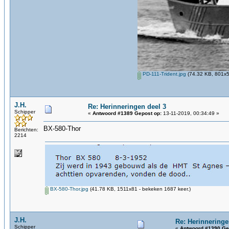
PD-111-Trident.jpg
(74.32 KB, 801x5
J.H.
Re: Herinneringen deel 3
Schipper
«
Antwoord #1389 Gepost op:
13-11-2019, 00:34:49 »
BX-580-Thor
Berichten:
2214
BX-580-Thor.jpg
(41.78 KB, 1511x81 - bekeken 1687 keer.)
J.H.
Re: Herinneringe
Schipper
«
Antwoord #1390 Ge