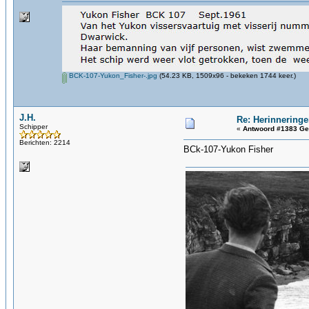
BCK-107-Yukon_Fisher-.jpg
(54.23 KB, 1509x96 - bekeken 1744 keer.)
J.H.
Re: Herinneringe
Schipper
«
Antwoord #1383 Ge
Berichten: 2214
BCk-107-Yukon Fisher