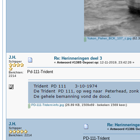
Yukon_Fisher_BCK_107_c.jpg
(62.3
J.H.
Re: Herinneringen deel 3
Schipper
«
Antwoord #1385 Gepost op:
12-11-2019, 23:42:26 »
Pd-111-Trident
Berichten:
2214
PD-111-Trident-info.jpg
(26.89 KB, 1509x69 - bekeken 1569 keer.)
J.H.
Re: Herinneringe
Schipper
«
Antwoord #1386 Ge
Berichten: 2214
PD-111-Trident