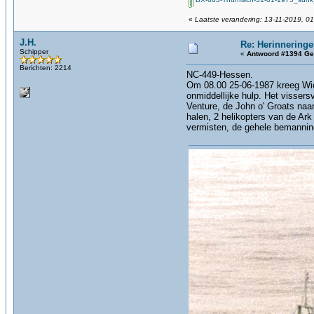
«
Laatste verandering: 13-11-2019, 01
J.H.
Re: Herinneringe
Schipper
«
Antwoord #1394 Ge
Berichten: 2214
NC-449-Hessen.
Om 08.00 25-06-1987 kreeg Wick
onmiddellijke hulp. Het visser
Venture, de John o' Groats na
halen, 2 helikopters van de Ar
vermisten, de gehele bemanning