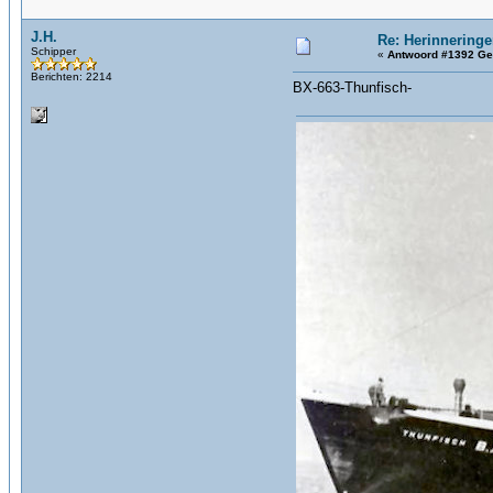
J.H.
Re: Herinneringe
Schipper
«
Antwoord #1392 Ge
Berichten: 2214
BX-663-Thunfisch-