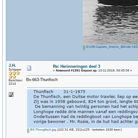
O-148-Captain_Arsene_Blonde-1943
J.H.
Re: Herinneringen deel 3
Schipper
«
Antwoord #1391 Gepost op:
13-11-2019, 00:45:56 »
Bx-663-Thunfisch
Berichten:
2214
BX-Thungfisch.jpg
(102.51 KB, 1511x125 - bekeken 1630 keer.)