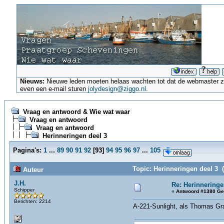
Nieuws:
Nieuwe leden moeten helaas wachten tot dat de webmaster ze a
even een e-mail sturen
jolydesign@ziggo.nl
.
Vraag en antwoord & Wie wat waar
Vraag en antwoord
Vraag en antwoord
Herinneringen deel 3
Pagina's:
1
...
89
90
91
92
[
93
]
94
95
96
97
...
105
Topic: Herinneringen deel 3 
Auteur
J.H.
Re: Herinneringe
Schipper
«
Antwoord #1380 Ge
Berichten: 2214
A-221-Sunlight, als Thomas G