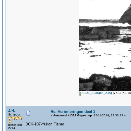
A-221_Sunlight-_2.jpg
(77.19 KB, 8
J.H.
Re: Herinneringen deel 3
Schipper
«
Antwoord #1382 Gepost op:
12-11-2019, 23:30:13 »
BCK-107-Yukon Fisher
Berichten:
2214