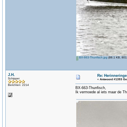
BX-663-Thunfisch.jpg
(88.1 KB, 801
J.H.
Re: Herinneringe
Schipper
«
Antwoord #1393 Ge
Berichten: 2214
BX-663-Thunfisch,
Ik vermoede al iets maar de Th