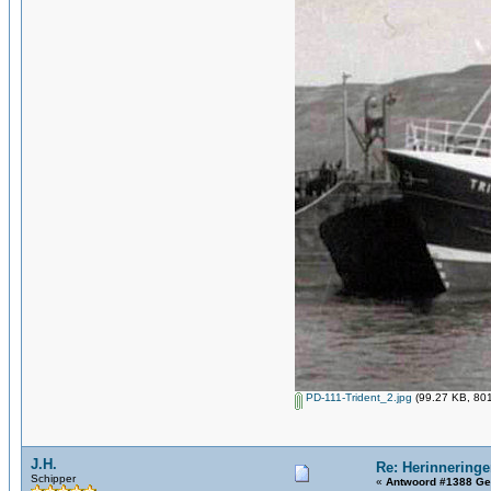
PD-111-Trident_2.jpg
(99.27 KB, 801
J.H.
Re: Herinneringe
Schipper
«
Antwoord #1388 Ge