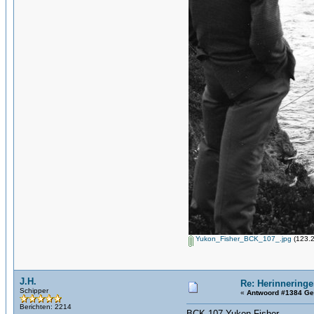
Yukon_Fisher_BCK_107_.jpg
(123.2
J.H.
Re: Herinneringe
Schipper
«
Antwoord #1384 Ge
Berichten: 2214
BCK-107-Yukon Fisher-