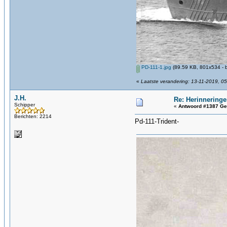
PD-111-1.jpg
(89.59 KB, 801x534 - 
«
Laatste verandering: 13-11-2019, 05
J.H.
Re: Herinneringe
Schipper
«
Antwoord #1387 Ge
Berichten: 2214
Pd-111-Trident-