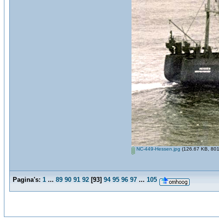
NC-449-Hessen.jpg
(126.67 KB, 801
Pagina's:
1
...
89
90
91
92
[
93
]
94
95
96
97
...
105