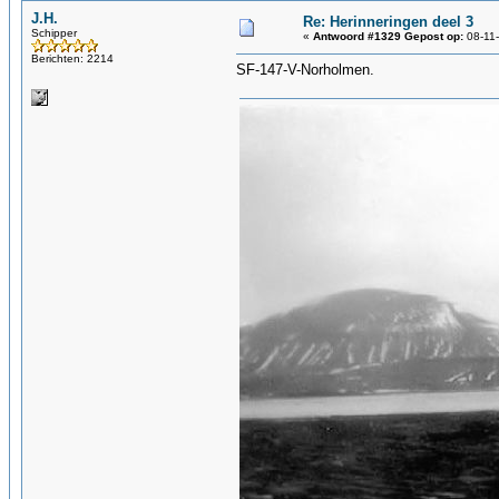
J.H.
Re: Herinneringen deel 3
Schipper
«
Antwoord #1329 Gepost op:
08-11-
Berichten: 2214
SF-147-V-Norholmen.