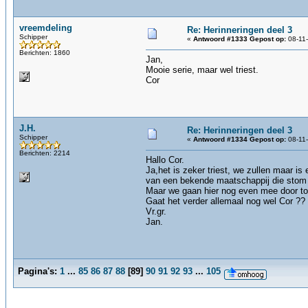
vreemdeling
Re: Herinneringen deel 3
Schipper
«
Antwoord #1333 Gepost op:
08-11-
Berichten: 1860
Jan,
Mooie serie, maar wel triest.
Cor
J.H.
Re: Herinneringen deel 3
Schipper
«
Antwoord #1334 Gepost op:
08-11-
Berichten: 2214
Hallo Cor.
Ja,het is zeker triest, we zullen maar i
van een bekende maatschappij die stom la
Maar we gaan hier nog even mee door tot
Gaat het verder allemaal nog wel Cor ??
Vr.gr.
Jan.
Pagina's:
1
...
85
86
87
88
[
89
]
90
91
92
93
...
105