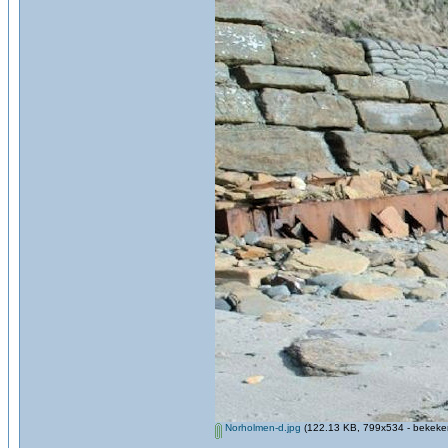
Norholmen-d.jpg
(122.13 KB, 799x534 - bekeken