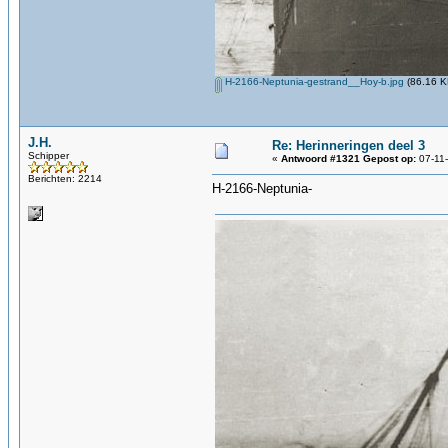
H-2166-Neptunia-gestrand__Hoy-b.jpg
(86.16 K
J.H.
Re: Herinneringen deel 3
Schipper
«
Antwoord #1321 Gepost op:
07-11-
Berichten: 2214
H-2166-Neptunia-