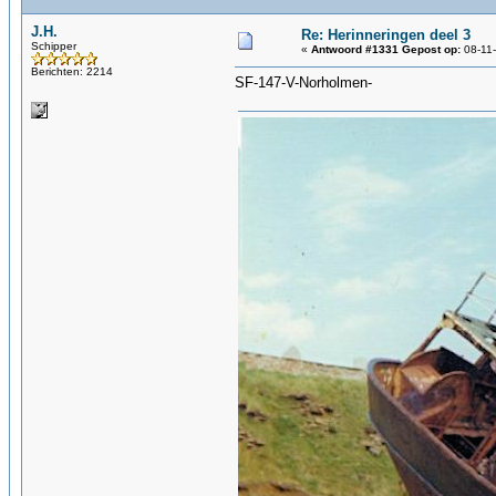
J.H.
Re: Herinneringen deel 3
Schipper
«
Antwoord #1331 Gepost op:
08-11-
Berichten: 2214
SF-147-V-Norholmen-