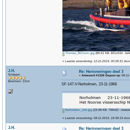
Thomas_McCunn-.jpg
(88.61 KB, 801x534 - bek
«
Laatste verandering: 12-11-2019, 00:28:31 door
J.H.
Re: Herinneringen deel 3
Schipper
«
Antwoord #1326 Gepost op:
08-11-
Berichten: 2214
SF-147-V-Norholmen, 23-11-1966
Norholmen-_info.jpg
(23.96 KB, 799x52 - bekeke
«
Laatste verandering: 08-11-2019, 18:38:19 door
J.H.
Re: Herinneringen deel 3