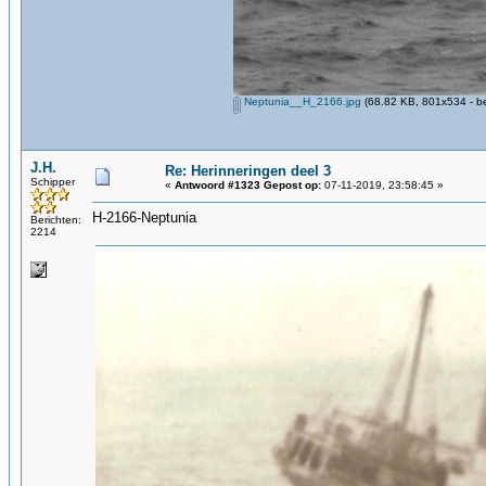
Neptunia__H_2166.jpg
(68.82 KB, 801x534 - b
J.H.
Re: Herinneringen deel 3
Schipper
«
Antwoord #1323 Gepost op:
07-11-2019, 23:58:45 »
H-2166-Neptunia
Berichten:
2214