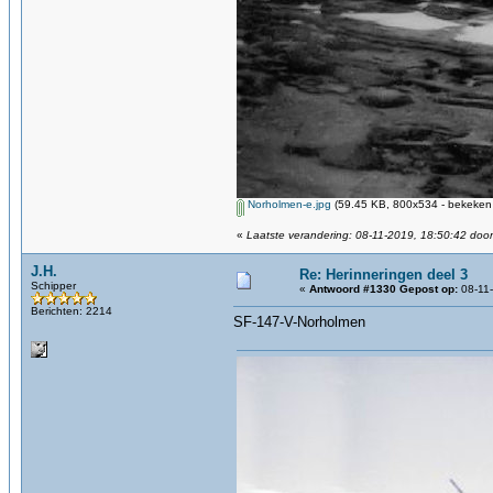
Norholmen-e.jpg
(59.45 KB, 800x534 - bekeken 
«
Laatste verandering: 08-11-2019, 18:50:42 door
J.H.
Re: Herinneringen deel 3
Schipper
«
Antwoord #1330 Gepost op:
08-11-
Berichten: 2214
SF-147-V-Norholmen