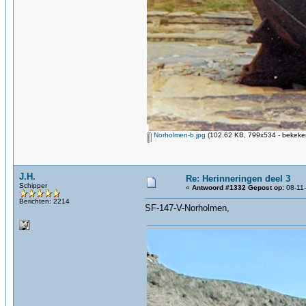
Norholmen-b.jpg
(102.62 KB, 799x534 - bekeken
J.H.
Re: Herinneringen deel 3
Schipper
«
Antwoord #1332 Gepost op:
08-11-
Berichten: 2214
SF-147-V-Norholmen,