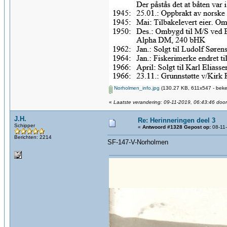
Norholmen_info.jpg
(130.27 KB, 611x547 - beke
«
Laatste verandering: 09-11-2019, 06:43:46 door
J.H.
Re: Herinneringen deel 3
Schipper
«
Antwoord #1328 Gepost op:
08-11-
Berichten: 2214
SF-147-V-Norholmen