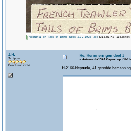
Neptunia_on_Tails_of_Brims_Ness_21-2-1936_.jpg
(313.81 KB, 1152x784 -
J.H.
Re: Herinneringen deel 3
Schipper
«
Antwoord #1324 Gepost op:
08-11-
Berichten: 2214
H-2166-Neptunia, 41 geredde bemanning