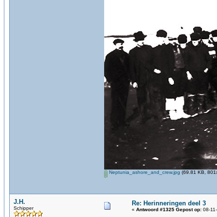
Neptunia_ashore_and_crew.jpg
(69.81 KB, 801x
J.H.
Re: Herinneringen deel 3
Schipper
«
Antwoord #1325 Gepost op:
08-11-