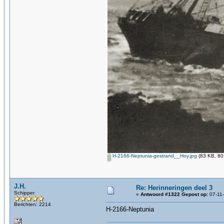
H-2166-Neptunia-gestrand__Hoy.jpg
(83 KB, 80
J.H.
Re: Herinneringen deel 3
Schipper
«
Antwoord #1322 Gepost op:
07-11-
Berichten: 2214
H-2166-Neptunia