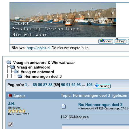
Nieuws:
http://jolybit.nl
De nieuwe crypto hulp
Vraag en antwoord & Wie wat waar
Vraag en antwoord
Vraag en antwoord
Herinneringen deel 3
Pagina's:
1
...
85
86
87
88
[
89
]
90
91
92
93
...
105
Topic: Herinneringen deel 3 (gelezen 
Auteur
J.H.
Re: Herinneringen deel 3
Schipper
«
Antwoord #1320 Gepost op:
07-11-
Berichten: 2214
H-2166-Neptunia