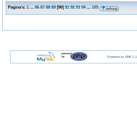
Pagina's:
1
...
86
87
88
89
[
90
]
91
92
93
94
...
105
Powered by SMF 1.1