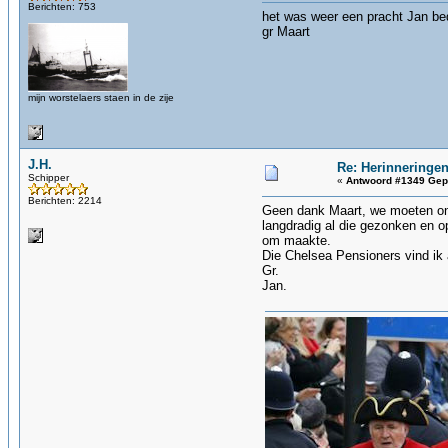
Berichten: 753
het was weer een pracht Jan be
gr Maart
mijn worstelaers staen in de zije
J.H.
Re: Herinneringen
Schipper
«
Antwoord #1349 Gep
Berichten: 2214
Geen dank Maart, we moeten ons 
langdradig al die gezonken en 
om maakte.
Die Chelsea Pensioners vind ik a
Gr.
Jan.