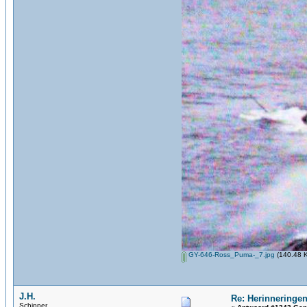
GY-646-Ross_Puma-_7.jpg
(140.48 K
J.H.
Re: Herinneringen
Schipper