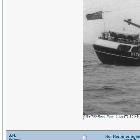
GY-700-Ross_Tern-_1.jpg
(71.85 KB,
J.H.
Re: Herinneringen
Schipper