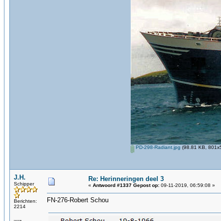
PD-298-Radiant.jpg
(98.81 KB, 801x5
J.H.
Re: Herinneringen deel 3
Schipper
«
Antwoord #1337 Gepost op:
09-11-2019, 06:59:08 »
FN-276-Robert Schou
Berichten:
2214