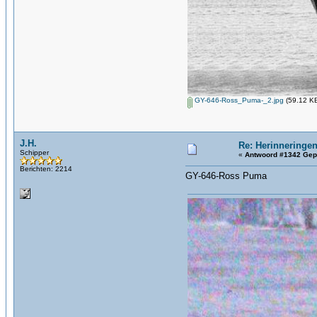
GY-646-Ross_Puma-_2.jpg
(59.12 KB
J.H.
Re: Herinneringen
Schipper
«
Antwoord #1342 Gep
Berichten: 2214
GY-646-Ross Puma