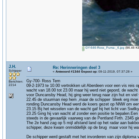
GY-646-Ross_Puma-_6.jpg
(96.46 KB
J.H.
Re: Herinneringen deel 3
Schipper
«
Antwoord #1344 Gepost op:
09-11-2019, 07:37:28 »
Gy-700- Ross Tern
Berichten:
2214
09-2-1973 te 10.00 vertrokken uit Aberdeen voor een vis reis
wacht van 18.00 tot 23.00 maar hij werd niet gepord, de wach
voor Duncansby Head, hij ging weer terug naar zijn hut en viel 
22.45 de stuurman riep hem ,maar de schipper bleek erg moe t
ronding Duncansby Head werd de koers gezet op NNW om een pun
23.15 Bij het wisselen van de wacht gaf hij het licht van Sw
23.25 Ging hij van wacht af zonder een positie te bepalen.Een
steeds in de gevaarlijk vaarweg van de Pentland Firth. 2345 gin
The 2e hand zag op 5 mijl afstand land op het radar aan bakboo
schipper, deze kwam onmiddellijk op de brug maar voor hij wa
De schipper werd gestaft met het invorderen van zijn diploma v