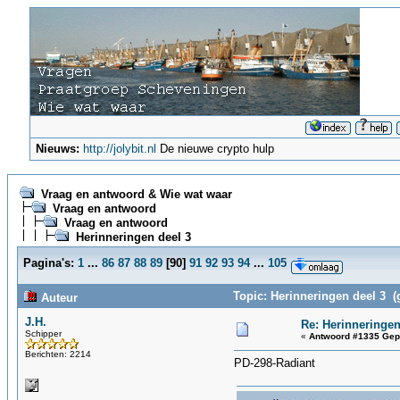
Nieuws:
http://jolybit.nl
De nieuwe crypto hulp
Vraag en antwoord & Wie wat waar
Vraag en antwoord
Vraag en antwoord
Herinneringen deel 3
Pagina's:
1
...
86
87
88
89
[
90
]
91
92
93
94
...
105
Topic: Herinneringen deel 3 (
Auteur
J.H.
Re: Herinneringen
Schipper
«
Antwoord #1335 Gep
Berichten: 2214
PD-298-Radiant