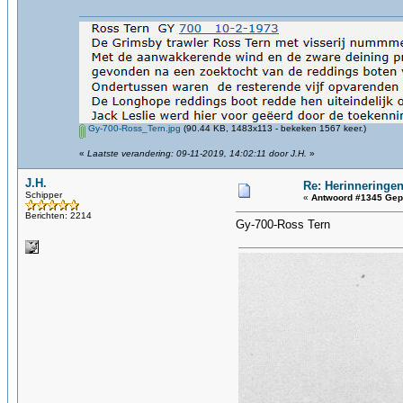
Gy-700-Ross_Tern.jpg
(90.44 KB, 1483x113 - bekeken 1567 keer.)
«
Laatste verandering: 09-11-2019, 14:02:11 door J.H.
»
J.H.
Re: Herinneringen
Schipper
«
Antwoord #1345 Gep
Berichten: 2214
Gy-700-Ross Tern