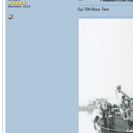
«
Antwoord #1346 Gep
Berichten: 2214
Gy-700-Ross Tern