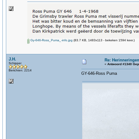
Gy-646-Ross_Puma_-info.jpg
(83.7 KB, 1483x113 - bekeken 1594 keer.)
J.H.
Re: Herinneringen
Schipper
«
Antwoord #1340 Gep
Berichten: 2214
GY-646-Ross Puma