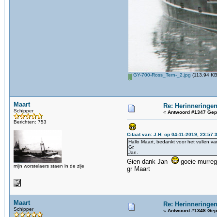
GY-700-Ross_Tern-_2.jpg
(113.94 KB
Maart
Re: Herinneringen
Schipper
«
Antwoord #1347 Gep
Berichten: 753
Citaat van: J.H. op 04-11-2019, 23:57:
Hallo Maart, bedankt voor het vullen va
Gr,
Jan.
Gien dank Jan
goeie murreg
mijn worstelaers staen in de zije
gr Maart
Maart
Re: Herinneringen
Schipper
«
Antwoord #1348 Gep