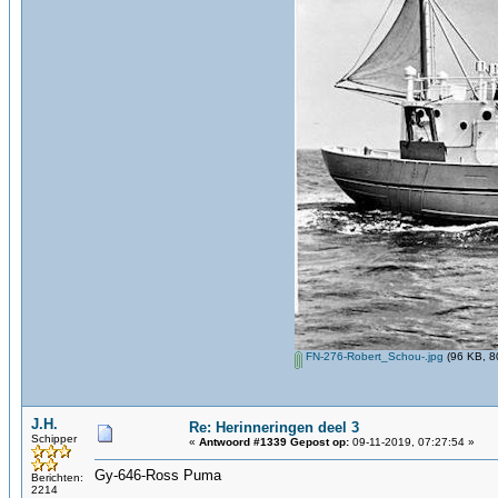
FN-276-Robert_Schou-.jpg
(96 KB, 8
J.H.
Re: Herinneringen deel 3
Schipper
«
Antwoord #1339 Gepost op:
09-11-2019, 07:27:54 »
Gy-646-Ross Puma
Berichten:
2214