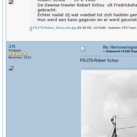
FN-276-Robert_Schou-info.jpg
(52.96 KB, 1473x96 - bekeken 1557 keer.
J.H.
Re: Herinneringen
Schipper
«
Antwoord #1338 Gep
Berichten: 2214
FN-276-Robert Schou