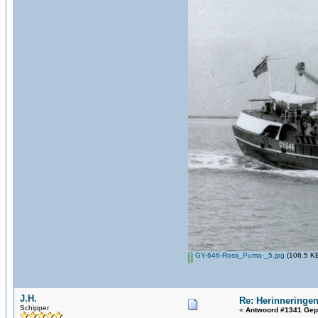
GY-646-Ross_Puma-_5.jpg
(106.5 KB
J.H.
Re: Herinneringen
Schipper
«
Antwoord #1341 Gep