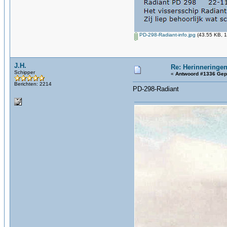
PD-298-Radiant-info.jpg
(43.55 KB, 1
J.H.
Re: Herinneringen
Schipper
«
Antwoord #1336 Gep
Berichten: 2214
PD-298-Radiant