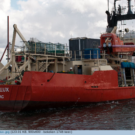
ux-.jpg
(123.01 KB, 900x600 - bekeken 1746 keer.)