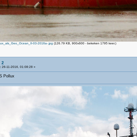
ux_als_Geo_Ocean_II-03-2016a-.jpg
(126.79 KB, 900x600 - bekeken 1795 keer.)
 2
:
26-11-2016, 01:08:28 »
S Pollux