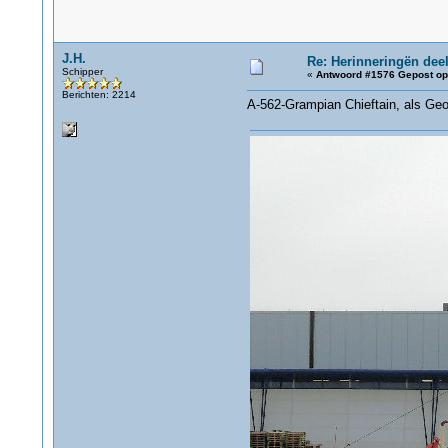
J.H.
Re: Herinneringën deel
Schipper
«
Antwoord #1576 Gepost op
Berichten: 2214
A-562-Grampian Chieftain, als Ge