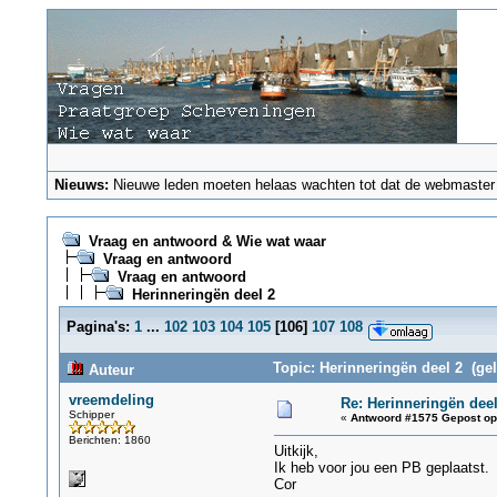
Nieuws:
Nieuwe leden moeten helaas wachten tot dat de webmaster ze
Vraag en antwoord & Wie wat waar
Vraag en antwoord
Vraag en antwoord
Herinneringën deel 2
Pagina's:
1
...
102
103
104
105
[
106
]
107
108
Topic: Herinneringën deel 2 (ge
Auteur
vreemdeling
Re: Herinneringën deel
Schipper
«
Antwoord #1575 Gepost op
Berichten: 1860
Uitkijk,
Ik heb voor jou een PB geplaatst.
Cor