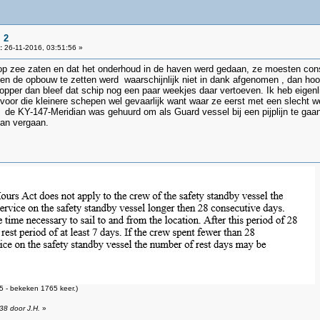
 2
:
26-11-2016, 03:51:56 »
 op zee zaten en dat het onderhoud in de haven werd gedaan, ze moesten cons
gen de opbouw te zetten werd waarschijnlijk niet in dank afgenomen , dan hoor
opper dan bleef dat schip nog een paar weekjes daar vertoeven. Ik heb eigenl
s voor die kleinere schepen wel gevaarlijk want waar ze eerst met een slecht 
de KY-147-Meridian was gehuurd om als Guard vessel bij een pijplijn te gaa
man vergaan.
 - bekeken 1765 keer.)
38 door J.H.
»