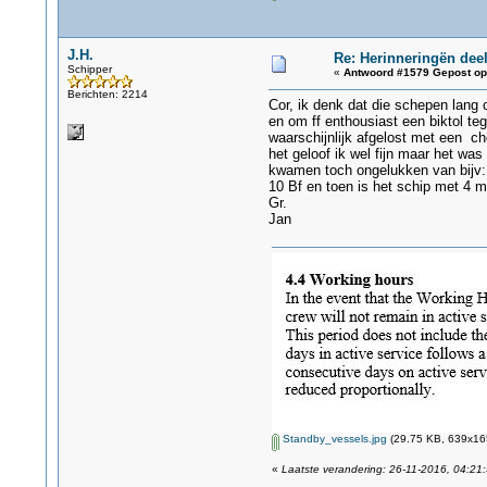
J.H.
Re: Herinneringën deel
Schipper
«
Antwoord #1579 Gepost op
Berichten: 2214
Cor, ik denk dat die schepen lang
en om ff enthousiast een biktol te
waarschijnlijk afgelost met een ch
het geloof ik wel fijn maar het wa
kwamen toch ongelukken van bijv: 
10 Bf en toen is het schip met 4 
Gr.
Jan
Standby_vessels.jpg
(29.75 KB, 639x165
«
Laatste verandering: 26-11-2016, 04:21: