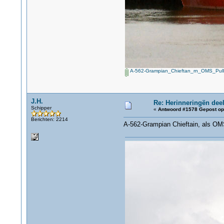
A-562-Grampian_Chieftan_rn_OMS_Pull
J.H.
Re: Herinneringën deel
Schipper
«
Antwoord #1578 Gepost op
Berichten: 2214
A-562-Grampian Chieftain, als OM