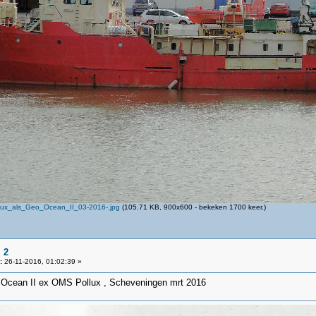
ux_als_Geo_Ocean_II_03-2016-.jpg
(105.71 KB, 900x600 - bekeken 1700 keer.)
 2
:
26-11-2016, 01:02:39 »
 Ocean II ex OMS Pollux , Scheveningen mrt 2016