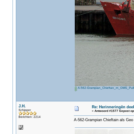
A-562-Grampian_Chieftan_rn_OMS_Pull
J.H.
Re: Herinneringën deel
Schipper
«
Antwoord #1577 Gepost op
Berichten: 2214
A-562-Grampian Chieftain als Geo