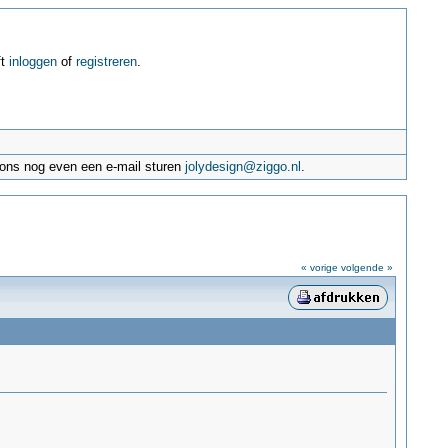
ft
inloggen
of
registreren
.
e ons nog even een e-mail sturen
jolydesign@ziggo.nl
.
« vorige
volgende »