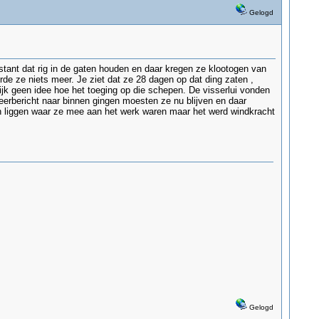
Gelogd
tant dat rig in de gaten houden en daar kregen ze klootogen van
de ze niets meer. Je ziet dat ze 28 dagen op dat ding zaten ,
ijk geen idee hoe het toeging op die schepen. De visserlui vonden
weerbericht naar binnen gingen moesten ze nu blijven en daar
n liggen waar ze mee aan het werk waren maar het werd windkracht
Gelogd