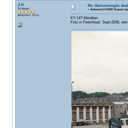
J.H.
Re: Herinneringën deel
Schipper
«
Antwoord #1580 Gepost op
Berichten: 2214
KY-147-Meridian.
Foto in Peterhead Sept-2006, een