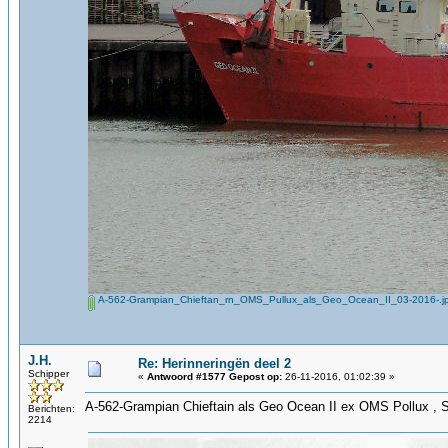
A-562-Grampian_Chieftan_rn_OMS_Pullux_als_Geo_Ocean_II_03-2016-.j
J.H.
Re: Herinneringën deel 2
Schipper
«
Antwoord #1577 Gepost op:
26-11-2016, 01:02:39 »
A-562-Grampian Chieftain als Geo Ocean II ex OMS Pollux , 
Berichten:
2214