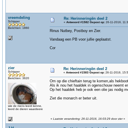
vreemdeling
Re: Herinneringën deel 2
Schipper
«
Antwoord #1582 Gepost op:
26-11-2016, 11:
Berichten: 1860
Rinus Nutbey, Postboy en Zier.
Vandaag een PB voor jullie geplaatst.
Cor
zier
Re: Herinneringën deel 2
Schipper
«
Antwoord #1583 Gepost op:
26-11-2016, 15:
Berichten: 3620
Om op die chieftain terug te komen,als hekboot 
Als ik nou het haaldek in ogenschouw neemt en
Op het haaldek heb je ook een olie jas nodig me
Ziet die monarch er beter uit.
wie de mens leerd kenne,
leerd de dieren waardeere
«
Laatste verandering: 26-11-2016, 16:03:29 door zier
»