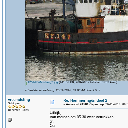
KY-147-Meridian_2.jpg
(141.06 KB, 900x600 - bekeken 1783 keer.)
«
Laatste verandering: 26-11-2016, 04:05:44 door J.H.
»
vreemdeling
Re: Herinneringën deel 2
Schipper
«
Antwoord #1581 Gepost op:
26-11-2016, 06:
Berichten: 1860
Uitkijk,
Van morgen om 05.30 weer vertrokken.
gr.
Cor