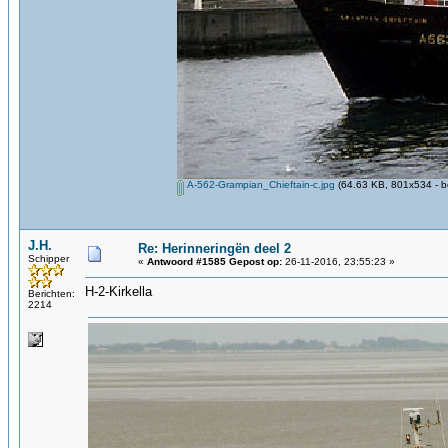
A-562-Grampian_Chieftain-c.jpg
(64.63 KB, 801x534 - b
J.H.
Re: Herinneringën deel 2
Schipper
«
Antwoord #1585 Gepost op:
26-11-2016, 23:55:23 »
H-2-Kirkella
Berichten:
2214