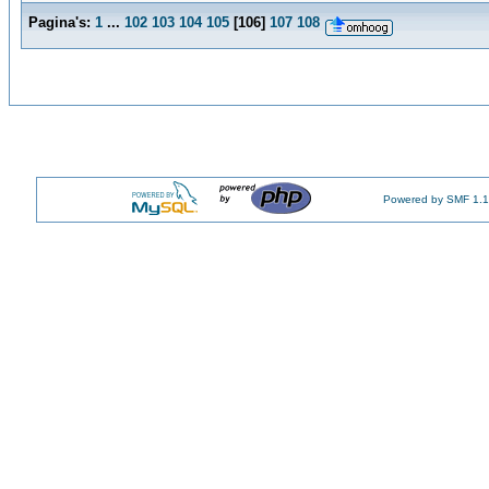
Pagina's:
1
...
102
103
104
105
[
106
]
107
108
Powered by SMF 1.1