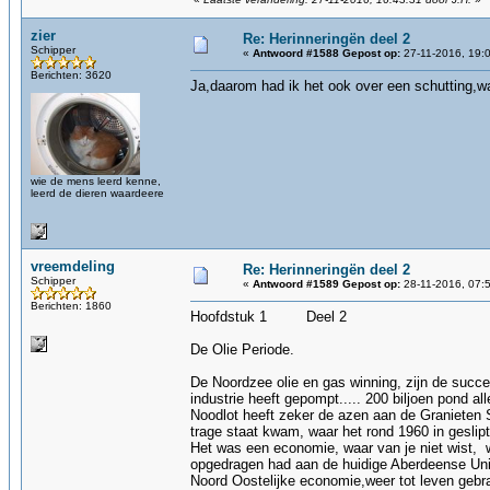
zier
Re: Herinneringën deel 2
Schipper
«
Antwoord #1588 Gepost op:
27-11-2016, 19:
Berichten: 3620
Ja,daarom had ik het ook over een schutting,wa
wie de mens leerd kenne,
leerd de dieren waardeere
vreemdeling
Re: Herinneringën deel 2
Schipper
«
Antwoord #1589 Gepost op:
28-11-2016, 07:
Berichten: 1860
Hoofdstuk 1 Deel 2
De Olie Periode.
De Noordzee olie en gas winning, zijn de succ
industrie heeft gepompt..... 200 biljoen pond a
Noodlot heeft zeker de azen aan de Granieten
trage staat kwam, waar het rond 1960 in geslip
Het was een economie, waar van je niet wist, w
opgedragen had aan de huidige Aberdeense Unive
Noord Oostelijke economie,weer tot leven gebr