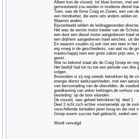
Alleen kon de visserij tot bloei komen, met e
geïnvesteerd zou worden in moderne diesel tra
Toen, was de firma Craig en Zonen, een van de v
een trendsetter, die eens iets anders wilden en
Waarom anders.
Bijvoorbeeld wilden de leidinggevenden directe
Het was de eerste motor trawler van de Schotse
een door een diesel motor aangedreven trawl w
een drijfriem aangedreven trawl winches. uit die 
En waarom zouden zij ook niet een teen in het 
erg vroeg in de geschiedenis, van wat nu de gro
maatschappij toen een grote zaken prijs won, 
geest..
Wat nu bekend staat als de Craig Groep en nog s
Het bedrijf had tot nu toe een periode van drie
volgen.
Bovendien is zij nog steeds betrokken bij de v
energie dienst werkzaamheden, met een aanzien
van bevoorrading van de olievelden, de voedsel
goedkeuring van anker kettingen,de verhuur van 
besteding` op de boor eilanden..
De visserij was geheel betrokken bij deel 1.
Deel 2 richt zich echter voornamelijk op de invl
verschillende tientallen jaren terug en die met
Groep enorm succes had gebracht, sedert een f
Wordt vervolgd