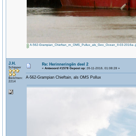
A-562-Grampian_Chieftan_rn_OMS_Pullux_als_Geo_Ocean_II-03-2016a-.
J.H.
Re: Herinneringën deel 2
Schipper
«
Antwoord #1578 Gepost op:
26-11-2016, 01:08:28 »
A-562-Grampian Chieftain, als OMS Pollux
Berichten:
2214