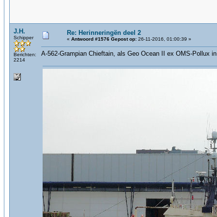
J.H.
Re: Herinneringën deel 2
Schipper
«
Antwoord #1576 Gepost op:
26-11-2016, 01:00:39 »
A-562-Grampian Chieftain, als Geo Ocean II ex OMS-Pollux 
Berichten:
2214