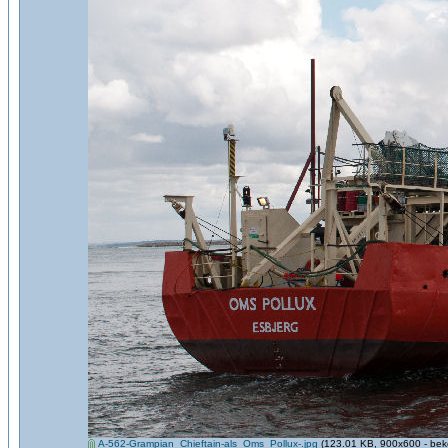
A-562-Grampian_Chieftain-als_Oms_Pollux-.jpg
(123.01 KB, 900x600 - bek