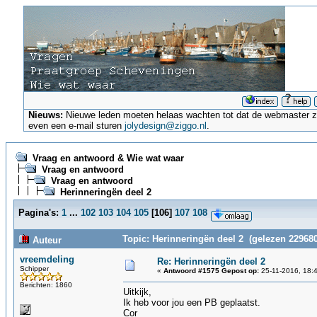
Nieuws:
Nieuwe leden moeten helaas wachten tot dat de webmaster ze a
even een e-mail sturen
jolydesign@ziggo.nl
.
Vraag en antwoord & Wie wat waar
Vraag en antwoord
Vraag en antwoord
Herinneringën deel 2
Pagina's:
1
...
102
103
104
105
[
106
]
107
108
Topic: Herinneringën deel 2 (gelezen 229680
Auteur
vreemdeling
Re: Herinneringën deel 2
Schipper
«
Antwoord #1575 Gepost op:
25-11-2016, 18:
Berichten: 1860
Uitkijk,
Ik heb voor jou een PB geplaatst.
Cor