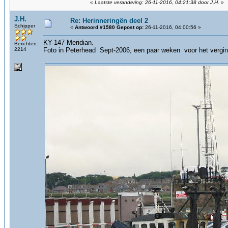
«
Laatste verandering: 26-11-2016, 04:21:38 door J.H.
»
J.H.
Re: Herinneringën deel 2
Schipper
«
Antwoord #1580 Gepost op:
26-11-2016, 04:00:56 »
KY-147-Meridian.
Berichten:
2214
Foto in Peterhead Sept-2006, een paar weken voor het vergin