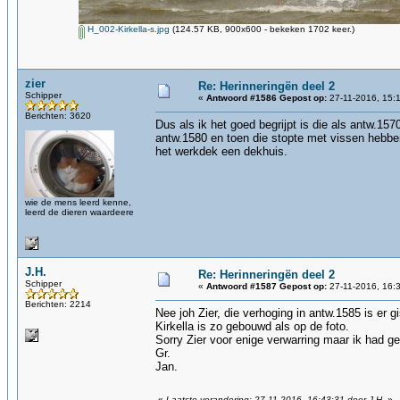
H_002-Kirkella-s.jpg
(124.57 KB, 900x600 - bekeken 1702 keer.)
zier
Re: Herinneringën deel 2
Schipper
«
Antwoord #1586 Gepost op:
27-11-2016, 15:
Berichten: 3620
Dus als ik het goed begrijpt is die als antw.1
antw.1580 en toen die stopte met vissen hebben
het werkdek een dekhuis.
wie de mens leerd kenne,
leerd de dieren waardeere
J.H.
Re: Herinneringën deel 2
Schipper
«
Antwoord #1587 Gepost op:
27-11-2016, 16:
Berichten: 2214
Nee joh Zier, die verhoging in antw.1585 is er 
Kirkella is zo gebouwd als op de foto.
Sorry Zier voor enige verwarring maar ik had ge
Gr.
Jan.
«
Laatste verandering: 27-11-2016, 16:43:31 door J.H.
»