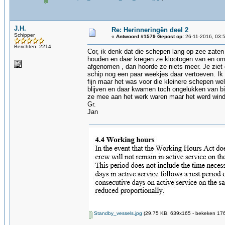
J.H.
Re: Herinneringën deel 2
Schipper
«
Antwoord #1579 Gepost op:
26-11-2016, 03:
Berichten: 2214
Cor, ik denk dat die schepen lang op zee zaten
houden en daar kregen ze klootogen van en om f
afgenomen , dan hoorde ze niets meer. Je ziet 
schip nog een paar weekjes daar vertoeven. Ik 
fijn maar het was voor die kleinere schepen we
blijven en daar kwamen toch ongelukken van bij
ze mee aan het werk waren maar het werd windk
Gr.
Jan
Standby_vessels.jpg
(29.75 KB, 639x165 - bekeken 176