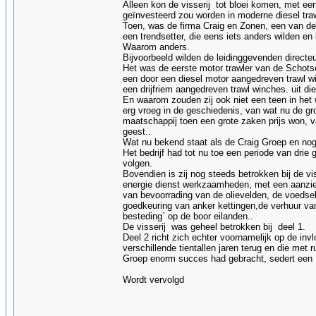
Alleen kon de visserij tot bloei komen, met e
geïnvesteerd zou worden in moderne diesel tra
Toen, was de firma Craig en Zonen, een van de v
een trendsetter, die eens iets anders wilden en
Waarom anders.
Bijvoorbeeld wilden de leidinggevenden directe
Het was de eerste motor trawler van de Schotse
een door een diesel motor aangedreven trawl w
een drijfriem aangedreven trawl winches. uit die 
En waarom zouden zij ook niet een teen in het 
erg vroeg in de geschiedenis, van wat nu de gro
maatschappij toen een grote zaken prijs won, 
geest..
Wat nu bekend staat als de Craig Groep en nog s
Het bedrijf had tot nu toe een periode van drie
volgen.
Bovendien is zij nog steeds betrokken bij de v
energie dienst werkzaamheden, met een aanzien
van bevoorrading van de olievelden, de voedsel
goedkeuring van anker kettingen,de verhuur van 
besteding` op de boor eilanden..
De visserij was geheel betrokken bij deel 1.
Deel 2 richt zich echter voornamelijk op de invl
verschillende tientallen jaren terug en die met
Groep enorm succes had gebracht, sedert een f
Wordt vervolgd