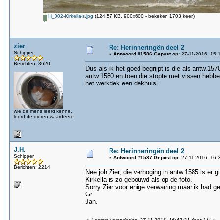
H_002-Kirkella-s.jpg
(124.57 KB, 900x600 - bekeken 1703 keer.)
zier
Re: Herinneringën deel 2
Schipper
«
Antwoord #1586 Gepost op:
27-11-2016, 15:
Berichten: 3620
Dus als ik het goed begrijpt is die als antw.1
antw.1580 en toen die stopte met vissen hebben
het werkdek een dekhuis.
wie de mens leerd kenne,
leerd de dieren waardeere
J.H.
Re: Herinneringën deel 2
Schipper
«
Antwoord #1587 Gepost op:
27-11-2016, 16:
Berichten: 2214
Nee joh Zier, die verhoging in antw.1585 is er 
Kirkella is zo gebouwd als op de foto.
Sorry Zier voor enige verwarring maar ik had ge
Gr.
Jan.
«
Laatste verandering: 27-11-2016, 16:43:31 door J.H.
»