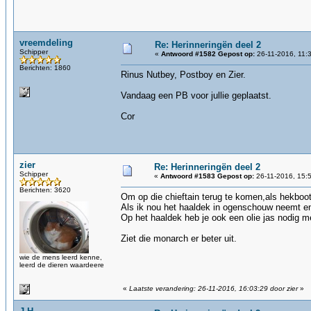
vreemdeling
Re: Herinneringën deel 2
Schipper
«
Antwoord #1582 Gepost op:
26-11-2016, 11:
Berichten: 1860
Rinus Nutbey, Postboy en Zier.
Vandaag een PB voor jullie geplaatst.
Cor
zier
Re: Herinneringën deel 2
Schipper
«
Antwoord #1583 Gepost op:
26-11-2016, 15:
Berichten: 3620
Om op die chieftain terug te komen,als hekboot 
Als ik nou het haaldek in ogenschouw neemt en
Op het haaldek heb je ook een olie jas nodig me
Ziet die monarch er beter uit.
wie de mens leerd kenne,
leerd de dieren waardeere
«
Laatste verandering: 26-11-2016, 16:03:29 door zier
»