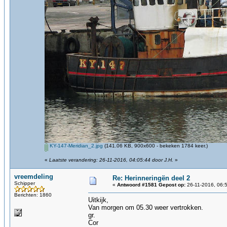
KY-147-Meridian_2.jpg
(141.06 KB, 900x600 - bekeken 1784 keer.)
«
Laatste verandering: 26-11-2016, 04:05:44 door J.H.
»
vreemdeling
Re: Herinneringën deel 2
Schipper
«
Antwoord #1581 Gepost op:
26-11-2016, 06:
Berichten: 1860
Uitkijk,
Van morgen om 05.30 weer vertrokken.
gr.
Cor