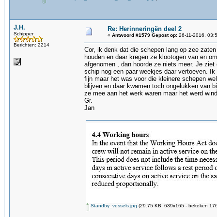
J.H.
Re: Herinneringën deel 2
Schipper
«
Antwoord #1579 Gepost op:
26-11-2016, 03:
Berichten: 2214
Cor, ik denk dat die schepen lang op zee zaten
houden en daar kregen ze klootogen van en om f
afgenomen , dan hoorde ze niets meer. Je ziet 
schip nog een paar weekjes daar vertoeven. Ik 
fijn maar het was voor die kleinere schepen we
blijven en daar kwamen toch ongelukken van bij
ze mee aan het werk waren maar het werd windk
Gr.
Jan
Standby_vessels.jpg
(29.75 KB, 639x165 - bekeken 176