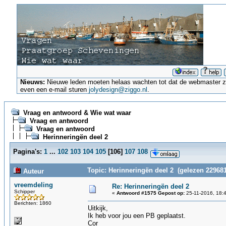
Nieuws:
Nieuwe leden moeten helaas wachten tot dat de webmaster ze a
even een e-mail sturen
jolydesign@ziggo.nl
.
Vraag en antwoord & Wie wat waar
Vraag en antwoord
Vraag en antwoord
Herinneringën deel 2
Pagina's:
1
...
102
103
104
105
[
106
]
107
108
Topic: Herinneringën deel 2 (gelezen 229681
Auteur
vreemdeling
Re: Herinneringën deel 2
Schipper
«
Antwoord #1575 Gepost op:
25-11-2016, 18:
Berichten: 1860
Uitkijk,
Ik heb voor jou een PB geplaatst.
Cor