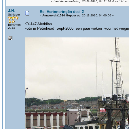
«
Laatste verandering: 26-11-2016, 04:21:38 door J.H.
»
J.H.
Re: Herinneringën deel 2
Schipper
«
Antwoord #1580 Gepost op:
26-11-2016, 04:00:56 »
KY-147-Meridian.
Berichten:
2214
Foto in Peterhead Sept-2006, een paar weken voor het vergin