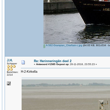
A-562-Grampian_Chieftain-c.jpg
(64.63 KB, 801x534 - b
J.H.
Re: Herinneringën deel 2
Schipper
«
Antwoord #1585 Gepost op:
26-11-2016, 23:55:23 »
H-2-Kirkella
Berichten:
2214