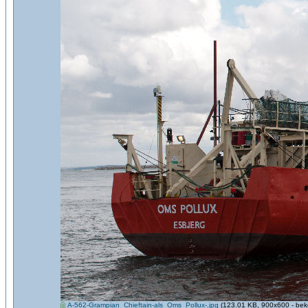
A-562-Grampian_Chieftain-als_Oms_Pollux-.jpg
(123.01 KB, 900x600 - bek