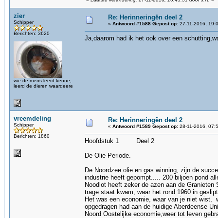
zier
Re: Herinneringën deel 2
Schipper
«
Antwoord #1588 Gepost op:
27-11-2016, 19:
Berichten: 3620
Ja,daarom had ik het ook over een schutting,wa
wie de mens leerd kenne,
leerd de dieren waardeere
vreemdeling
Re: Herinneringën deel 2
Schipper
«
Antwoord #1589 Gepost op:
28-11-2016, 07:
Berichten: 1860
Hoofdstuk 1 Deel 2
De Olie Periode.
De Noordzee olie en gas winning, zijn de succ
industrie heeft gepompt..... 200 biljoen pond a
Noodlot heeft zeker de azen aan de Granieten
trage staat kwam, waar het rond 1960 in geslip
Het was een economie, waar van je niet wist, w
opgedragen had aan de huidige Aberdeense Unive
Noord Oostelijke economie,weer tot leven gebr