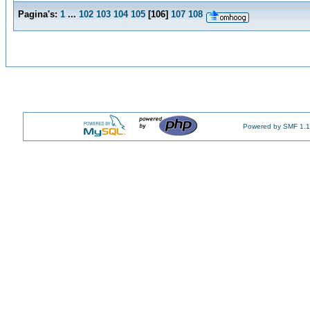
Pagina's:
1
...
102
103
104
105
[
106
]
107
108
Powered by SMF 1.1