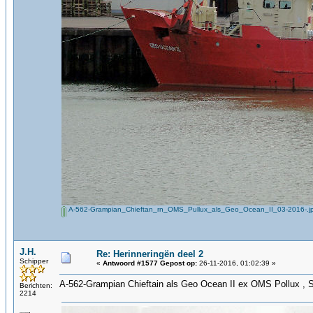
A-562-Grampian_Chieftan_rn_OMS_Pullux_als_Geo_Ocean_II_03-2016-.j
J.H.
Re: Herinneringën deel 2
Schipper
«
Antwoord #1577 Gepost op:
26-11-2016, 01:02:39 »
A-562-Grampian Chieftain als Geo Ocean II ex OMS Pollux , 
Berichten:
2214