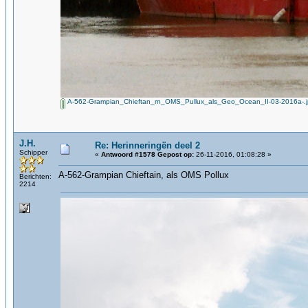
A-562-Grampian_Chieftan_rn_OMS_Pullux_als_Geo_Ocean_II-03-2016a-.
J.H.
Re: Herinneringën deel 2
Schipper
«
Antwoord #1578 Gepost op:
26-11-2016, 01:08:28 »
A-562-Grampian Chieftain, als OMS Pollux
Berichten:
2214