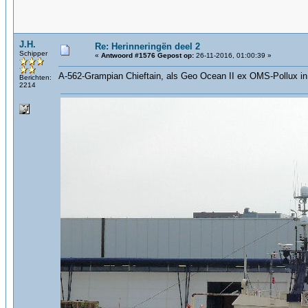
J.H.
Re: Herinneringën deel 2
Schipper
«
Antwoord #1576 Gepost op:
26-11-2016, 01:00:39 »
A-562-Grampian Chieftain, als Geo Ocean II ex OMS-Pollux 
Berichten:
2214