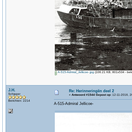
A-515-Admral_Jellicoe-.jpg
(106.21 KB, 801x534 - bek
J.H.
Re: Herinneringën deel 2
Schipper
«
Antwoord #1544 Gepost op:
12-11-2016, 2
Berichten: 2214
A-515-Admiral Jellicoe-