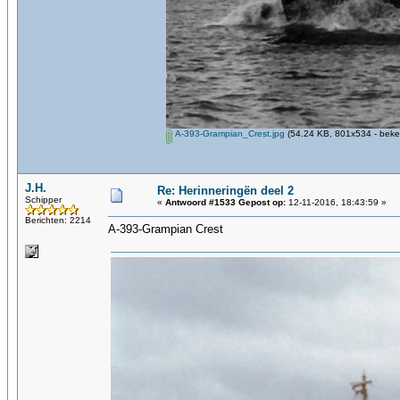
A-393-Grampian_Crest.jpg
(54.24 KB, 801x534 - beke
J.H.
Re: Herinneringën deel 2
Schipper
«
Antwoord #1533 Gepost op:
12-11-2016, 18:43:59 »
Berichten: 2214
A-393-Grampian Crest