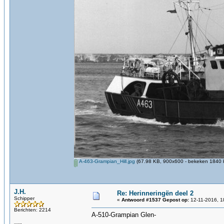
A-463-Grampian_Hill.jpg
(67.98 KB, 900x600 - bekeken 1840 k
J.H.
Re: Herinneringën deel 2
Schipper
«
Antwoord #1537 Gepost op:
12-11-2016, 1
Berichten: 2214
A-510-Grampian Glen-