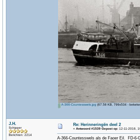
A-366-Countesswels.jpg
(67.58 KB, 799x534 - bekeke
J.H.
Re: Herinneringën deel 2
Schipper
«
Antwoord #1539 Gepost op:
12-11-2016, 1
Berichten: 2214
A-366-Countesswels als de Faoer Eil. FD-6-G