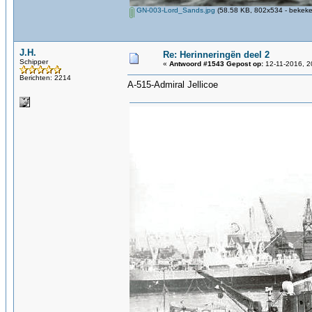
GN-003-Lord_Sands.jpg
(58.58 KB, 802x534 - bekeke
J.H.
Re: Herinneringën deel 2
Schipper
«
Antwoord #1543 Gepost op:
12-11-2016, 2
Berichten: 2214
A-515-Admiral Jellicoe