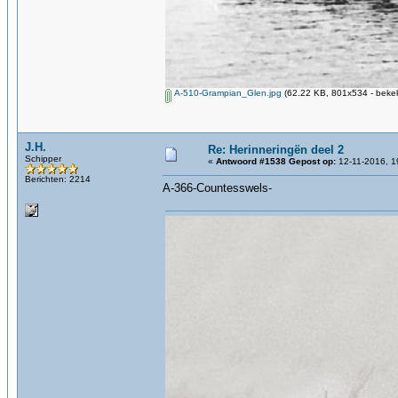
A-510-Grampian_Glen.jpg
(62.22 KB, 801x534 - bekek
J.H.
Re: Herinneringën deel 2
Schipper
«
Antwoord #1538 Gepost op:
12-11-2016, 1
Berichten: 2214
A-366-Countesswels-