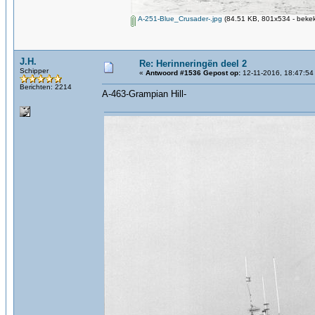
A-251-Blue_Crusader-.jpg
(84.51 KB, 801x534 - bekek
J.H.
Re: Herinneringën deel 2
Schipper
«
Antwoord #1536 Gepost op:
12-11-2016, 18:47:54
Berichten: 2214
A-463-Grampian Hill-