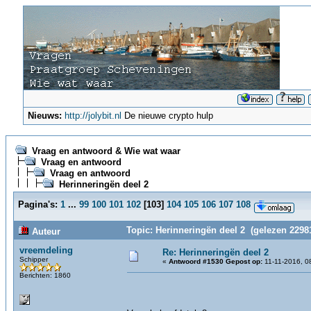
Nieuws:
http://jolybit.nl
De nieuwe crypto hulp
Vraag en antwoord & Wie wat waar
Vraag en antwoord
Vraag en antwoord
Herinneringën deel 2
Pagina's:
1
...
99
100
101
102
[
103
]
104
105
106
107
108
Topic: Herinneringën deel 2 (gelezen 2298
Auteur
vreemdeling
Re: Herinneringën deel 2
Schipper
«
Antwoord #1530 Gepost op:
11-11-2016, 0
Berichten: 1860