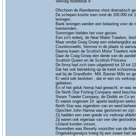
Vervolg hoofdstuk 8
Ofschoon de Aberdeense vloot dramatisch ge
De schepen kostte toen rond de 100.000 tot 1
leningen..
Bank leningen werden een belasting voor de re
toestemden..
Sommigen hielden het voor gezien.
Een zo'n rederij, de Near Water Trawlers, bes
Maar omdat Graig Groep een onbelangrijke aa
Countesswells, hiervoor in de plaats te aanva
Daarna kwam de Scottish Motor Trawlers rederi
Daar de Craig Groep één derde van de aandele
Scottish Queen en de Scottish Princess.
De firma had zich toen uitgebreid tot 10 tot 
Dat het ook betrekking op de ketel schoonm
wal bij de Grandholm Mill, Banner Mills en ge
Er werd ook besloten , dat er een vis verkoop
gebleken.
En of het geluk hierop had gewacht, er was e
De North Star Fishing Company werd beschouw
Steam Trawler Company, de Dodds en Co en 
Er waren ongeveer 14 aparte bedrijven werkz
North Star was eigendom van en werd beheerd
Oprichter John Harrow was gestorven en zijn 
Zij hadden een zeer goede vis verkoop afdelin
Zij waren ook eigenaar van vier olie gestookt
IJsland konden vissen,
Bovendien was Beverly voorzitter van de Abe
Ongelukkigerwijze kreeg hij een zware hart aanv