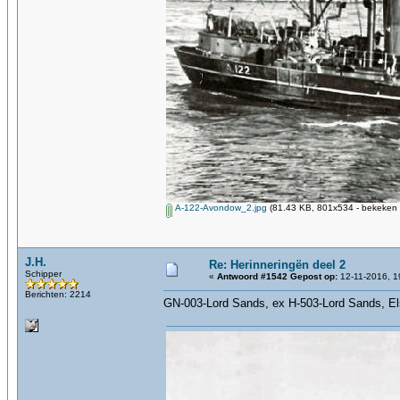
A-122-Avondow_2.jpg
(81.43 KB, 801x534 - bekeken 
J.H.
Re: Herinneringën deel 2
Schipper
«
Antwoord #1542 Gepost op:
12-11-2016, 1
Berichten: 2214
GN-003-Lord Sands, ex H-503-Lord Sands, E