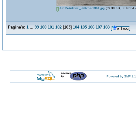
A-515-Admiral_Jellicoe-1961.jpg
(59.38 KB, 801x534 -
Pagina's:
1
...
99
100
101
102
[
103
]
104
105
106
107
108
Powered by SMF 1.1