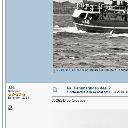
A-240-Red_Crusader.jpg
(86.46 KB, 801x535 - bekeke
J.H.
Re: Herinneringën deel 2
Schipper
«
Antwoord #1535 Gepost op:
12-11-2016, 1
Berichten: 2214
A-261-Blue Crusader-