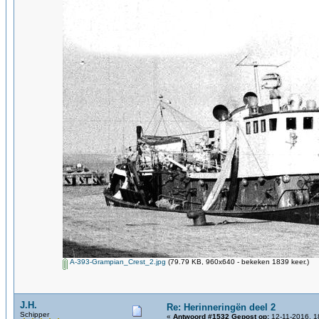
A-393-Grampian_Crest_2.jpg
(79.79 KB, 960x640 - bekeken 1839 keer.)
J.H.
Re: Herinneringën deel 2
Schipper
«
Antwoord #1532 Gepost op:
12-11-2016, 1