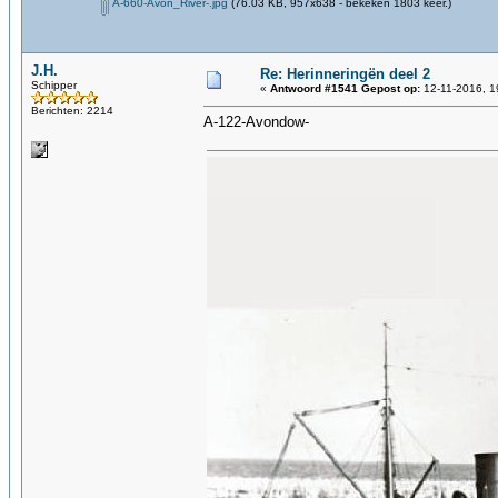
A-660-Avon_River-.jpg
(76.03 KB, 957x638 - bekeken 1803 keer.)
J.H.
Re: Herinneringën deel 2
Schipper
«
Antwoord #1541 Gepost op:
12-11-2016, 1
Berichten: 2214
A-122-Avondow-