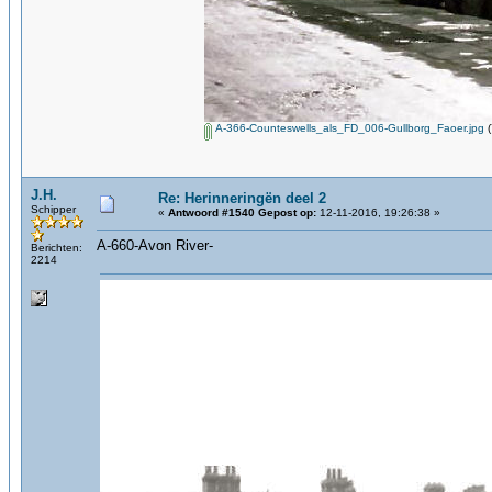
A-366-Counteswells_als_FD_006-Gullborg_Faoer.jpg
(
J.H.
Re: Herinneringën deel 2
Schipper
«
Antwoord #1540 Gepost op:
12-11-2016, 19:26:38 »
A-660-Avon River-
Berichten:
2214