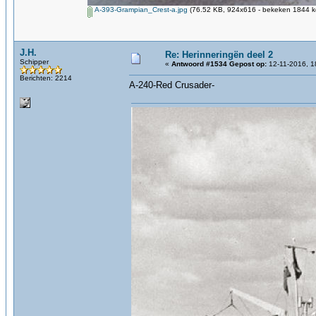
A-393-Grampian_Crest-a.jpg
(76.52 KB, 924x616 - bekeken 1844 ke
J.H.
Re: Herinneringën deel 2
Schipper
«
Antwoord #1534 Gepost op:
12-11-2016, 1
Berichten: 2214
A-240-Red Crusader-