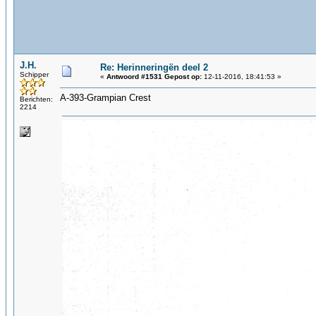
J.H.
Re: Herinneringën deel 2
Schipper
«
Antwoord #1531 Gepost op:
12-11-2016, 18:41:53 »
A-393-Grampian Crest
Berichten:
2214