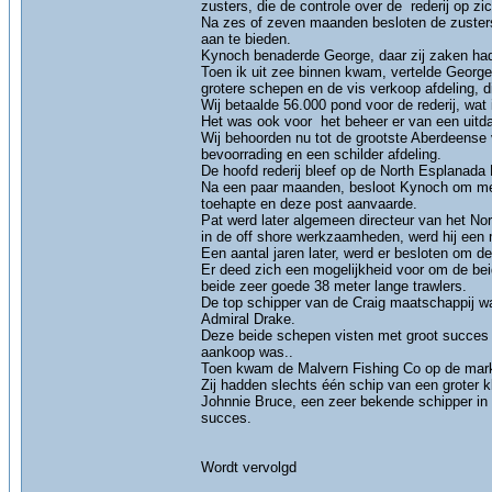
zusters, die de controle over de rederij op 
Na zes of zeven maanden besloten de zusters o
aan te bieden.
Kynoch benaderde George, daar zij zaken hadd
Toen ik uit zee binnen kwam, vertelde George
grotere schepen en de vis verkoop afdeling, d
Wij betaalde 56.000 pond voor de rederij, wat
Het was ook voor het beheer er van een uitda
Wij behoorden nu tot de grootste Aberdeense 
bevoorrading en een schilder afdeling.
De hoofd rederij bleef op de North Esplanada 
Na een paar maanden, besloot Kynoch om met 
toehapte en deze post aanvaarde.
Pat werd later algemeen directeur van het Nor
in de off shore werkzaamheden, werd hij ee
Een aantal jaren later, werd er besloten om 
Er deed zich een mogelijkheid voor om de bei
beide zeer goede 38 meter lange trawlers.
De top schipper van de Craig maatschappij w
Admiral Drake.
Deze beide schepen visten met groot succes 
aankoop was..
Toen kwam de Malvern Fishing Co op de mark
Zij hadden slechts één schip van een groter k
Johnnie Bruce, een zeer bekende schipper in 
succes.
Wordt vervolgd