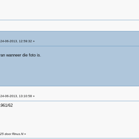
24-06-2013, 12:59:32 »
an wanneer die foto is.
24-06-2013, 13:10:58 »
 1961/62
:25 door Rinus.N
»