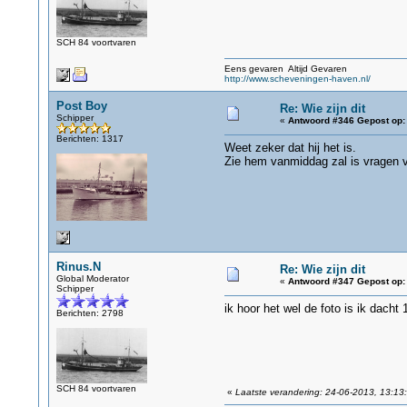
SCH 84 voortvaren
Eens gevaren Altijd Gevaren
http://www.scheveningen-haven.nl/
Post Boy
Re: Wie zijn dit
Schipper
«
Antwoord #346 Gepost op:
Berichten: 1317
Weet zeker dat hij het is.
Zie hem vanmiddag zal is vragen v
Rinus.N
Re: Wie zijn dit
Global Moderator
«
Antwoord #347 Gepost op:
Schipper
ik hoor het wel de foto is ik dacht
Berichten: 2798
SCH 84 voortvaren
«
Laatste verandering: 24-06-2013, 13:13