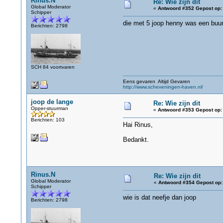
Rinus.N
Re: Wie zijn dit
Global Moderator
«
Antwoord #352 Gepost op:
Schipper
die met 5 joop henny was een buur
Berichten: 2798
SCH 84 voortvaren
Eens gevaren Altijd Gevaren
http://www.scheveningen-haven.nl/
joop de lange
Re: Wie zijn dit
Opper-stuurman
«
Antwoord #353 Gepost op:
Berichten: 103
Hai Rinus,
Bedankt.
Rinus.N
Re: Wie zijn dit
Global Moderator
«
Antwoord #354 Gepost op:
Schipper
wie is dat neefje dan joop
Berichten: 2798