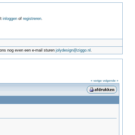
ft
inloggen
of
registreren
.
e ons nog even een e-mail sturen
jolydesign@ziggo.nl
.
« vorige
volgende »