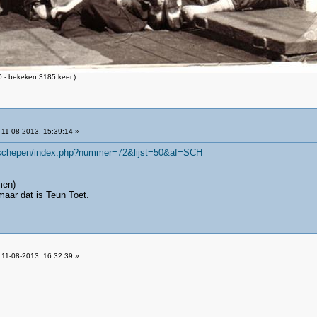
 - bekeken 3185 keer.)
11-08-2013, 15:39:14 »
fo/schepen/index.php?nummer=72&lijst=50&af=SCH
men)
,maar dat is Teun Toet.
11-08-2013, 16:32:39 »