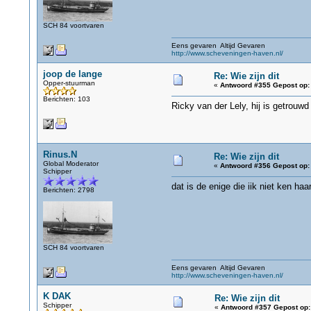
SCH 84 voortvaren
Eens gevaren Altijd Gevaren
http://www.scheveningen-haven.nl/
joop de lange
Re: Wie zijn dit
Opper-stuurman
«
Antwoord #355 Gepost op:
Berichten: 103
Ricky van der Lely, hij is getrouw
Rinus.N
Re: Wie zijn dit
Global Moderator
«
Antwoord #356 Gepost op:
Schipper
dat is de enige die iik niet ken haa
Berichten: 2798
SCH 84 voortvaren
Eens gevaren Altijd Gevaren
http://www.scheveningen-haven.nl/
K DAK
Re: Wie zijn dit
Schipper
«
Antwoord #357 Gepost op: