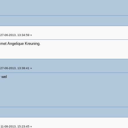
27-06-2013, 13:34:59 »
d met Angelique Kreuning.
27-06-2013, 13:38:41 »
r wel
11-08-2013, 15:23:45 »