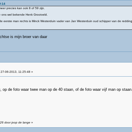
9:14
meer precies kan ook 8 of 59 zijn.
e ons wel bekende Henk Grootveld.
de eerste man rechts is Minck Westerduin vader van Jan Westerduin oud schipper van de reddin
echtse is mijn broer van daar
27-06-2013, 11:25:48 »
, op de foto waar twee man op de 40 staan, of de foto waar vijf man op staa
:26 door joop de lange
»