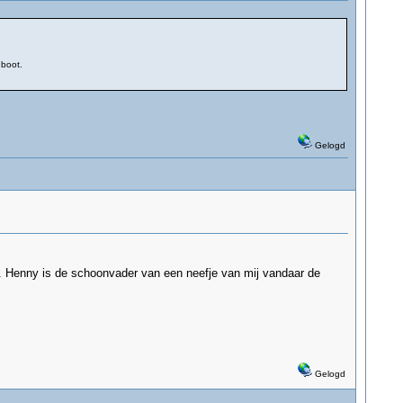
gboot.
Gelogd
n. Henny is de schoonvader van een neefje van mij vandaar de
Gelogd