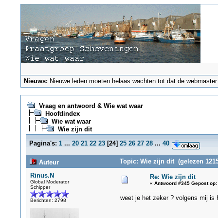
Nieuws:
Nieuwe leden moeten helaas wachten tot dat de webmaster ze
Vraag en antwoord & Wie wat waar
Hoofdindex
Wie wat waar
Wie zijn dit
Pagina's:
1
...
20
21
22
23
[
24
]
25
26
27
28
...
40
Topic: Wie zijn dit (gelezen 121
Auteur
Rinus.N
Re: Wie zijn dit
Global Moderator
«
Antwoord #345 Gepost op:
Schipper
weet je het zeker ? volgens mij is
Berichten: 2798