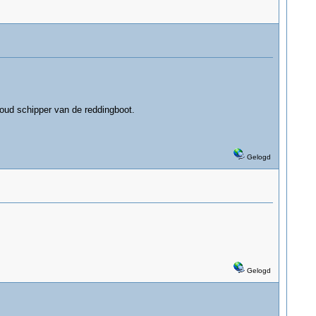
oud schipper van de reddingboot.
Gelogd
Gelogd