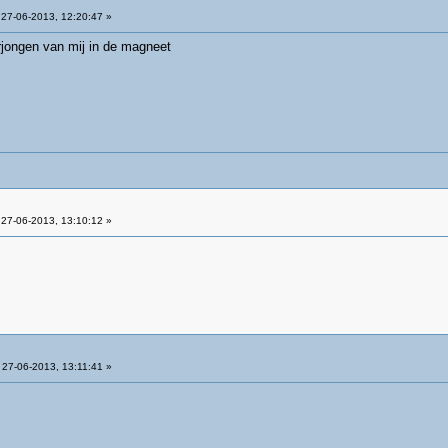
27-06-2013, 12:20:47 »
jongen van mij in de magneet
27-06-2013, 13:10:12 »
27-06-2013, 13:11:41 »