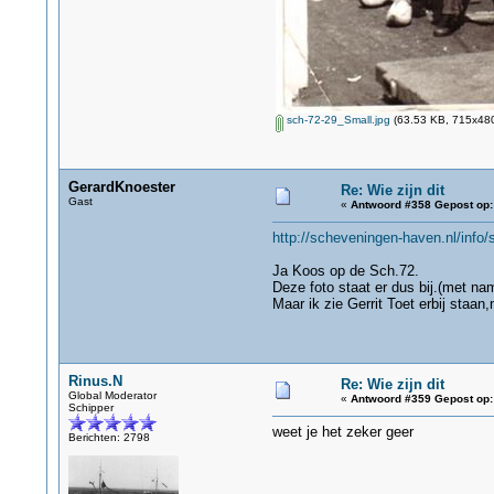
sch-72-29_Small.jpg
(63.53 KB, 715x480
GerardKnoester
Re: Wie zijn dit
Gast
«
Antwoord #358 Gepost op:
http://scheveningen-haven.nl/in
Ja Koos op de Sch.72.
Deze foto staat er dus bij.(met na
Maar ik zie Gerrit Toet erbij staan
Rinus.N
Re: Wie zijn dit
Global Moderator
«
Antwoord #359 Gepost op:
Schipper
weet je het zeker geer
Berichten: 2798