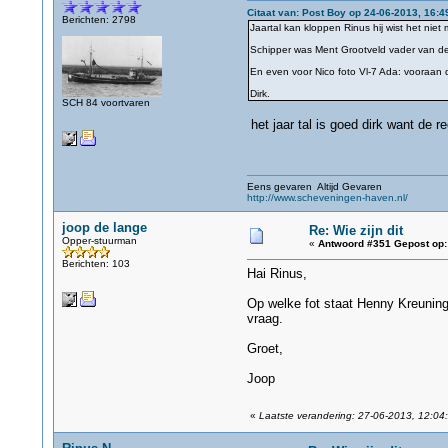
Citaat van: Post Boy op 24-06-2013, 16:4
Berichten: 2798
Jaartal kan kloppen Rinus hij wist het niet 
Schipper was Ment Grootveld vader van d
En even voor Nico foto Vl-7 Ada: vooraan 
Dirk.
SCH 84 voortvaren
het jaar tal is goed dirk want de r
Eens gevaren Altijd Gevaren
http://www.scheveningen-haven.nl/
joop de lange
Re: Wie zijn dit
Opper-stuurman
«
Antwoord #351 Gepost op:
Berichten: 103
Hai Rinus,
Op welke fot staat Henny Kreuning
vraag.
Groet,
Joop
«
Laatste verandering: 27-06-2013, 12:04