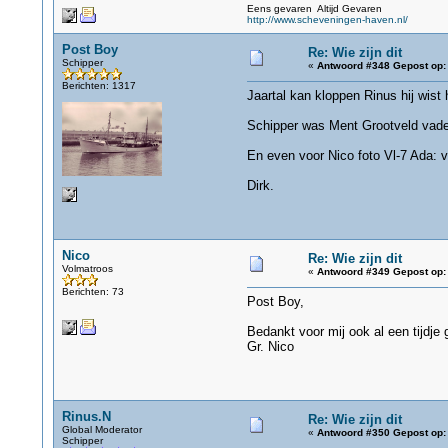
Eens gevaren Altijd Gevaren
http://www.scheveningen-haven.nl/
Post Boy
Re: Wie zijn dit
Schipper
«
Antwoord #348 Gepost op:
Berichten: 1317
Jaartal kan kloppen Rinus hij wist 
Schipper was Ment Grootveld vade
En even voor Nico foto Vl-7 Ada: 
Dirk.
Nico
Re: Wie zijn dit
Volmatroos
«
Antwoord #349 Gepost op:
Berichten: 73
Post Boy,
Bedankt voor mij ook al een tijdje 
Gr. Nico
Rinus.N
Re: Wie zijn dit
Global Moderator
«
Antwoord #350 Gepost op:
Schipper