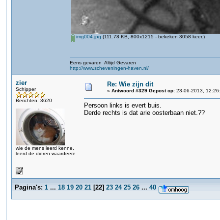
img004.jpg
(111.78 KB, 800x1215 - bekeken 3058 keer.)
Eens gevaren Altijd Gevaren
http://www.scheveningen-haven.nl/
zier
Re: Wie zijn dit
Schipper
«
Antwoord #329 Gepost op:
23-06-2013, 12:26
Berichten: 3620
Persoon links is evert buis.
Derde rechts is dat arie oosterbaan niet.??
wie de mens leerd kenne,
leerd de dieren waardeere
Pagina's:
1
...
18
19
20
21
[
22
]
23
24
25
26
...
40