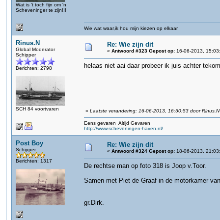
Wat is 't toch fijn om 'n
Scheveninger te zijn!!!
Wie wat waar,ik hou mijn kiezen op elkaar
Rinus.N
Re: Wie zijn dit
Global Moderator
«
Antwoord #323 Gepost op:
16-06-2013, 15:03
Schipper
helaas niet aai daar probeer ik juis achter teko
Berichten: 2798
SCH 84 voortvaren
«
Laatste verandering: 16-06-2013, 16:50:53 door Rinus.N
Eens gevaren Altijd Gevaren
http://www.scheveningen-haven.nl/
Post Boy
Re: Wie zijn dit
Schipper
«
Antwoord #324 Gepost op:
18-06-2013, 21:03
Berichten: 1317
De rechtse man op foto 318 is Joop v.Toor.
Samen met Piet de Graaf in de motorkamer van
gr.Dirk.