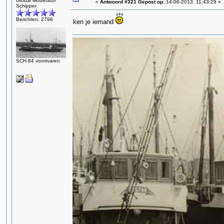
Global Moderator
«
Antwoord #321 Gepost op:
14-06-2013, 11:43:29 »
Schipper
Berichten: 2798
ken je iemand
SCH 84 voortvaren