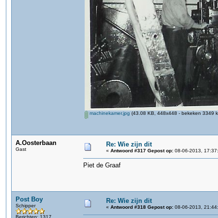
machinekamer.jpg
(43.08 KB, 448x448 - bekeken 3349 ke
A.Oosterbaan
Re: Wie zijn dit
Gast
«
Antwoord #317 Gepost op:
08-06-2013, 17:37
Piet de Graaf
Post Boy
Re: Wie zijn dit
Schipper
«
Antwoord #318 Gepost op:
08-06-2013, 21:44
Berichten: 1317