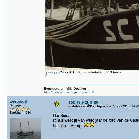
cas.jpg
(24.92 KB, 800x600 - bekeken 3233 keer.)
Eens gevaren Altijd Gevaren
http://www.scheveningen-haven.nl/
zeepaard
Re: Wie zijn dit
Schipper
«
Antwoord #322 Gepost op:
16-06-2013, 14:4
Berichten: 534
Hoi Rinus
Rinus weet jij van welk jaar de foto van de Cast
Ik lijkt er wel op.