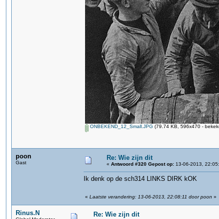
ONBEKEND_12_Small.JPG
(79.74 KB, 596x470 - bekek
poon
Re: Wie zijn dit
Gast
«
Antwoord #320 Gepost op:
13-06-2013, 22:05
Ik denk op de sch314 LINKS DIRK kOK
«
Laatste verandering: 13-06-2013, 22:08:11 door poon
»
Rinus.N
Re: Wie zijn dit