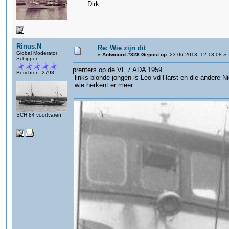
Dirk.
Rinus.N
Re: Wie zijn dit
Global Moderator
«
Antwoord #328 Gepost op:
23-06-2013, 12:13:08 »
Schipper
prenters op de VL 7 ADA 1959
Berichten: 2798
links blonde jongen is Leo vd Harst en die andere Ni
wie herkent er meer
SCH 84 voortvaren