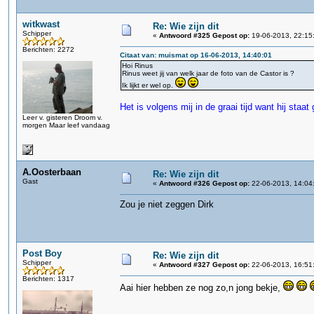
witkwast
Re: Wie zijn dit
Schipper
«
Antwoord #325 Gepost op:
19-06-2013, 22:15
Berichten: 2272
Citaat van: muismat op 16-06-2013, 14:40:01
Hoi Rinus
Rinus weet jij van welk jaar de foto van de Castor is ?
Ik lijkt er wel op.
Het is volgens mij in de graai tijd want hij staa
Leer v. gisteren Droom v.
morgen Maar leef vandaag
A.Oosterbaan
Re: Wie zijn dit
Gast
«
Antwoord #326 Gepost op:
22-06-2013, 14:04
Zou je niet zeggen Dirk
Post Boy
Re: Wie zijn dit
Schipper
«
Antwoord #327 Gepost op:
22-06-2013, 16:51
Berichten: 1317
Aai hier hebben ze nog zo,n jong bekje,