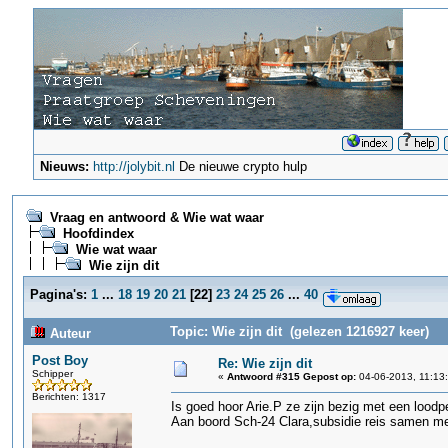
Nieuws:
http://jolybit.nl
De nieuwe crypto hulp
Vraag en antwoord & Wie wat waar
Hoofdindex
Wie wat waar
Wie zijn dit
Pagina's:
1
...
18
19
20
21
[
22
]
23
24
25
26
...
40
Topic: Wie zijn dit (gelezen 1216927 keer)
Auteur
Post Boy
Re: Wie zijn dit
Schipper
«
Antwoord #315 Gepost op:
04-06-2013, 11:13
Berichten: 1317
Is goed hoor Arie.P ze zijn bezig met een lood
Aan boord Sch-24 Clara,subsidie reis samen me