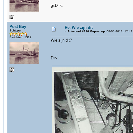
gr.Dirk.
Post Boy
Re: Wie zijn dit
Schipper
«
Antwoord #316 Gepost op:
08-06-2013, 12:49
Berichten: 1317
Wie zijn dit?
Dirk.