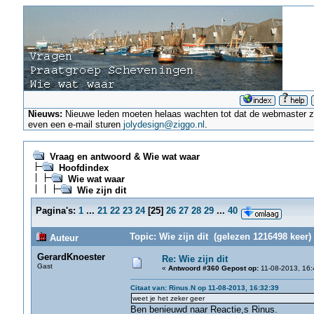
Nieuws:
Nieuwe leden moeten helaas wachten tot dat de webmaster ze a
even een e-mail sturen
jolydesign@ziggo.nl
.
Vraag en antwoord & Wie wat waar
Hoofdindex
Wie wat waar
Wie zijn dit
Pagina's:
1
...
21
22
23
24
[
25
]
26
27
28
29
...
40
Topic: Wie zijn dit (gelezen 1216498 keer)
Auteur
GerardKnoester
Re: Wie zijn dit
Gast
«
Antwoord #360 Gepost op:
11-08-2013, 16:
Citaat van: Rinus.N op 11-08-2013, 16:32:39
weet je het zeker geer
Ben benieuwd naar Reactie,s Rinus.