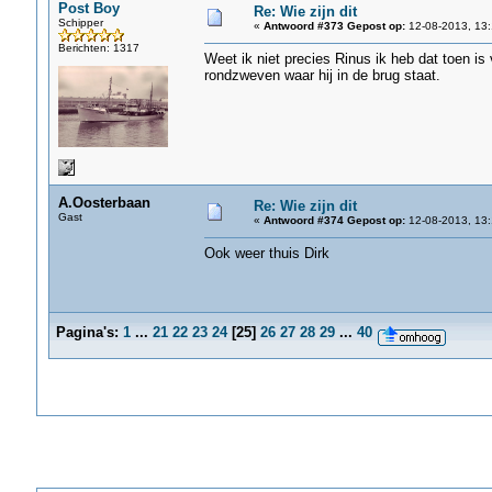
Post Boy
Re: Wie zijn dit
Schipper
«
Antwoord #373 Gepost op:
12-08-2013, 13:
Berichten: 1317
Weet ik niet precies Rinus ik heb dat toen i
rondzweven waar hij in de brug staat.
A.Oosterbaan
Re: Wie zijn dit
Gast
«
Antwoord #374 Gepost op:
12-08-2013, 13:
Ook weer thuis Dirk
Pagina's:
1
...
21
22
23
24
[
25
]
26
27
28
29
...
40