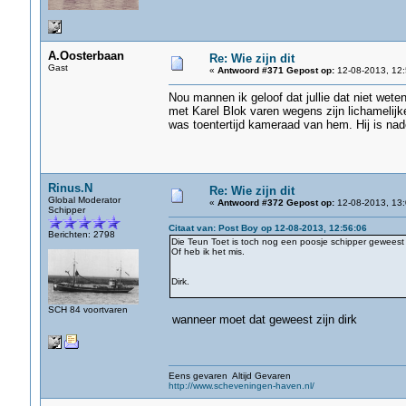
A.Oosterbaan
Re: Wie zijn dit
Gast
«
Antwoord #371 Gepost op:
12-08-2013, 12:
Nou mannen ik geloof dat jullie dat niet wete
met Karel Blok varen wegens zijn lichamelijke
was toentertijd kameraad van hem. Hij is nad
Rinus.N
Re: Wie zijn dit
Global Moderator
«
Antwoord #372 Gepost op:
12-08-2013, 13:
Schipper
Citaat van: Post Boy op 12-08-2013, 12:56:06
Berichten: 2798
Die Teun Toet is toch nog een poosje schipper geweest
Of heb ik het mis.
Dirk.
SCH 84 voortvaren
wanneer moet dat geweest zijn dirk
Eens gevaren Altijd Gevaren
http://www.scheveningen-haven.nl/