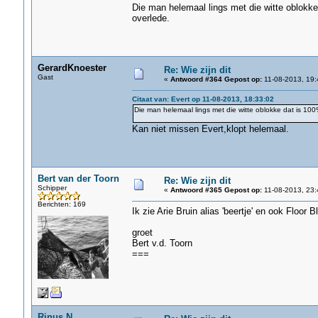
Die man helemaal lings met die witte oblokke
overlede.
GerardKnoester
Re: Wie zijn dit
Gast
«
Antwoord #364 Gepost op:
11-08-2013, 19:
Citaat van: Evert op 11-08-2013, 18:33:02
Die man helemaal lings met die witte oblokke dat is 100
Kan niet missen Evert,klopt helemaal.
Bert van der Toorn
Re: Wie zijn dit
Schipper
«
Antwoord #365 Gepost op:
11-08-2013, 23:
Berichten: 169
Ik zie Arie Bruin alias 'beertje' en ook Floor
groet
Bert v.d. Toorn
===
Rinus.N