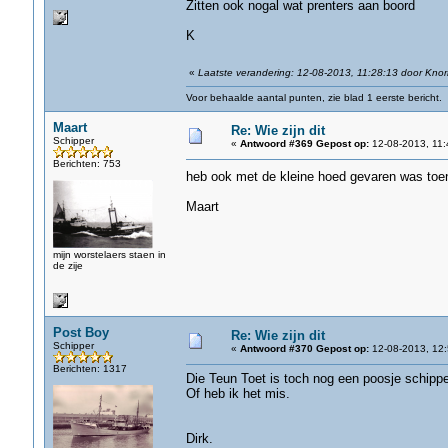
Zitten ook nogal wat prenters aan boord
K
«
Laatste verandering: 12-08-2013, 11:28:13 door Kno
Voor behaalde aantal punten, zie blad 1 eerste bericht.
Maart
Re: Wie zijn dit
Schipper
«
Antwoord #369 Gepost op:
12-08-2013, 11:
Berichten: 753
heb ook met de kleine hoed gevaren was toe
Maart
mijn worstelaers staen in
de zije
Post Boy
Re: Wie zijn dit
Schipper
«
Antwoord #370 Gepost op:
12-08-2013, 12:
Berichten: 1317
Die Teun Toet is toch nog een poosje schipp
Of heb ik het mis.
Dirk.