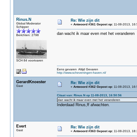
Rinus.N
Re: Wie zijn dit
Global Moderator
«
Antwoord #361 Gepost op:
11-08-2013, 16:
Schipper
dan wacht ik maar even met het veranderen
Berichten: 2798
SCH 84 voortvaren
Eens gevaren Altijd Gevaren
http://www.scheveningen-haven.nl/
GerardKnoester
Re: Wie zijn dit
Gast
«
Antwoord #362 Gepost op:
11-08-2013, 16:
Citaat van: Rinus.N op 11-08-2013, 16:50:56
dan wacht ik maar even met het veranderen
Inderdaad Rinus,ff afwachten.
Evert
Re: Wie zijn dit
Gast
«
Antwoord #363 Gepost op:
11-08-2013, 18: