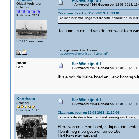
Re: Wie zijn dit
Global Moderator
«
Antwoord #366 Gepost op:
12-08-2013, 11:
Schipper
Citaat van: Evert op 11-08-2013, 18:33:02
Berichten: 2798
Die man helemaal lings met die witte oblokke dat is 100
toch niet in die tijd van de foto want toen wa
SCH 84 voortvaren
Eens gevaren Altijd Gevaren
http://www.scheveningen-haven.nl/
poon
Re: Wie zijn dit
Gast
«
Antwoord #367 Gepost op:
12-08-2013, 11:
Ik zie ook de kleine hoed en Henk korving wi
Knorhaan
Re: Wie zijn dit
Schipper
«
Antwoord #368 Gepost op:
12-08-2013, 11:
Berichten: 1817
Citaat van: poon op 12-08-2013, 11:10:06
Ik zie ook de kleine hoed en Henk korving wim korving
Henk van de kleine hoed; is hij dat die achter
Heb ik nog mee gevaren op de 196
Had hem niet herkend.