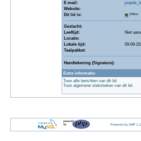
E-mail:
joopde_
Website:
Dit lid is:
Offline
Geslacht:
Leeftijd:
Niet aan
Locatie:
Lokale tijd:
09-08-20
Taalpakket:
Handtekening (Signature):
Extra informatie:
Toon alle berichten van dit lid.
Toon algemene statistieken van dit lid.
Powered by SMF 1.1