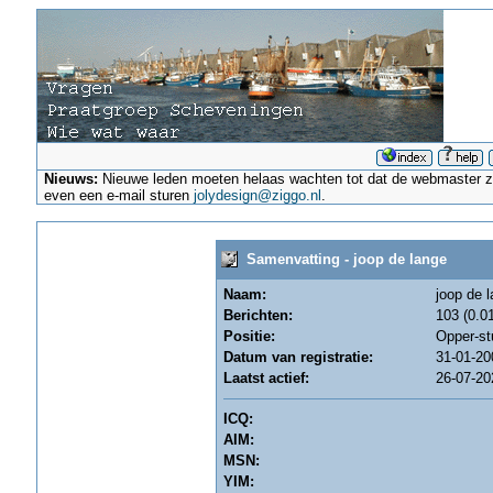
Nieuws:
Nieuwe leden moeten helaas wachten tot dat de webmaster ze a
even een e-mail sturen
jolydesign@ziggo.nl
.
Samenvatting - joop de lange
Naam:
joop de 
Berichten:
103 (0.0
Positie:
Opper-s
Datum van registratie:
31-01-20
Laatst actief:
26-07-20
ICQ:
AIM:
MSN:
YIM: