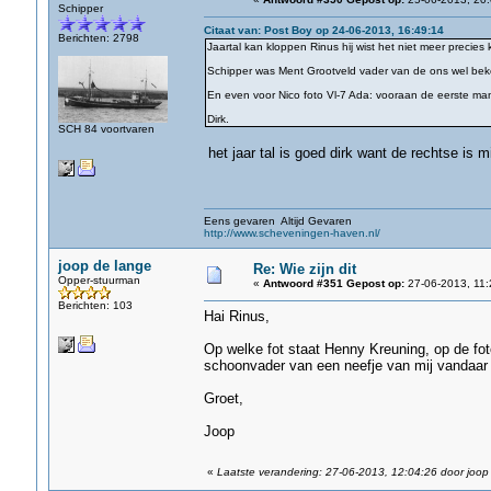
Schipper
Citaat van: Post Boy op 24-06-2013, 16:49:14
Berichten: 2798
Jaartal kan kloppen Rinus hij wist het niet meer precies 
Schipper was Ment Grootveld vader van de ons wel be
En even voor Nico foto Vl-7 Ada: vooraan de eerste ma
Dirk.
SCH 84 voortvaren
het jaar tal is goed dirk want de rechtse is m
Eens gevaren Altijd Gevaren
http://www.scheveningen-haven.nl/
joop de lange
Re: Wie zijn dit
Opper-stuurman
«
Antwoord #351 Gepost op:
27-06-2013, 11:
Berichten: 103
Hai Rinus,
Op welke fot staat Henny Kreuning, op de fot
schoonvader van een neefje van mij vandaar 
Groet,
Joop
«
Laatste verandering: 27-06-2013, 12:04:26 door joop