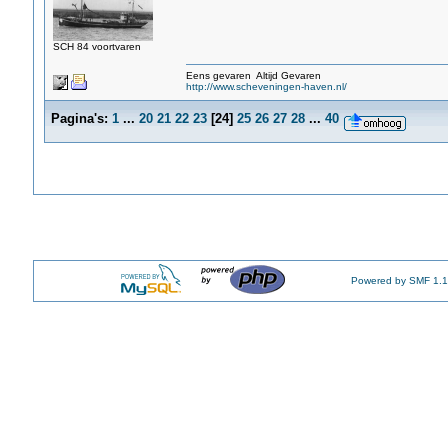
SCH 84 voortvaren
Eens gevaren Altijd Gevaren
http://www.scheveningen-haven.nl/
Pagina's:
1
...
20
21
22
23
[
24
]
25
26
27
28
...
40
Powered by SMF 1.1