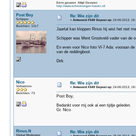
Eens gevaren Altijd Gevaren
http://www.scheveningen-haven.nl/
Post Boy
Re: Wie zijn dit
Schipper
«
Antwoord #348 Gepost op:
24-06-2013, 16:
Berichten: 1317
Jaartal kan kloppen Rinus hij wist het niet me
Schipper was Ment Grootveld vader van de o
En even voor Nico foto Vl-7 Ada: vooraan de
van de reddingboot.
Dirk.
Nico
Re: Wie zijn dit
Volmatroos
«
Antwoord #349 Gepost op:
24-06-2013, 19:
Berichten: 73
Post Boy,
Bedankt voor mij ook al een tijdje geleden.
Gr. Nico
Rinus.N
Re: Wie zijn dit
Global Moderator
«
Antwoord #350 Gepost op:
25-06-2013, 20: