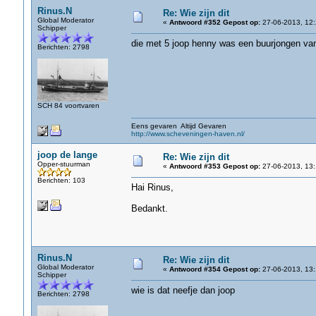
Rinus.N
Re: Wie zijn dit
Global Moderator
«
Antwoord #352 Gepost op:
27-06-2013, 12:
Schipper
die met 5 joop henny was een buurjongen van
Berichten: 2798
SCH 84 voortvaren
Eens gevaren Altijd Gevaren
http://www.scheveningen-haven.nl/
joop de lange
Re: Wie zijn dit
Opper-stuurman
«
Antwoord #353 Gepost op:
27-06-2013, 13:
Berichten: 103
Hai Rinus,
Bedankt.
Rinus.N
Re: Wie zijn dit
Global Moderator
«
Antwoord #354 Gepost op:
27-06-2013, 13:
Schipper
wie is dat neefje dan joop
Berichten: 2798