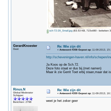
sch-72-29_Small.jpg
(63.53 KB, 715x480 - bekeken 3
GerardKnoester
Re: Wie zijn dit
Gast
«
Antwoord #358 Gepost op:
11-08-2013, 15:
http://scheveningen-haven.nl/info/schepen
Ja Koos op de Sch.72.
Deze foto staat er dus bij.(met namen)
Maar ik zie Gerrit Toet erbij staan,maar dat i
Rinus.N
Re: Wie zijn dit
Global Moderator
«
Antwoord #359 Gepost op:
11-08-2013, 16:
Schipper
weet je het zeker geer
Berichten: 2798