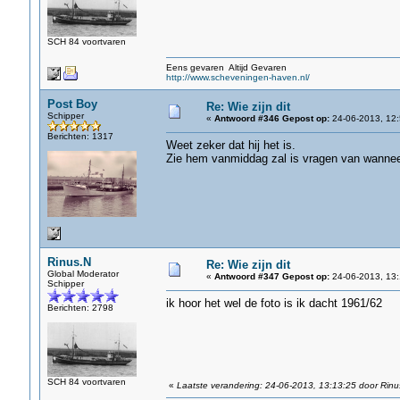
SCH 84 voortvaren
Eens gevaren Altijd Gevaren
http://www.scheveningen-haven.nl/
Post Boy
Re: Wie zijn dit
Schipper
«
Antwoord #346 Gepost op:
24-06-2013, 12:
Berichten: 1317
Weet zeker dat hij het is.
Zie hem vanmiddag zal is vragen van wanneer 
Rinus.N
Re: Wie zijn dit
Global Moderator
«
Antwoord #347 Gepost op:
24-06-2013, 13:
Schipper
ik hoor het wel de foto is ik dacht 1961/62
Berichten: 2798
SCH 84 voortvaren
«
Laatste verandering: 24-06-2013, 13:13:25 door Rinu