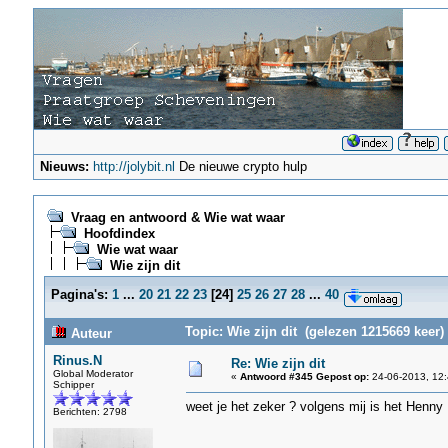
Nieuws:
http://jolybit.nl
De nieuwe crypto hulp
Vraag en antwoord & Wie wat waar
Hoofdindex
Wie wat waar
Wie zijn dit
Pagina's:
1
...
20
21
22
23
[
24
]
25
26
27
28
...
40
Topic: Wie zijn dit (gelezen 1215669 keer)
Auteur
Rinus.N
Re: Wie zijn dit
Global Moderator
«
Antwoord #345 Gepost op:
24-06-2013, 12:
Schipper
weet je het zeker ? volgens mij is het Henny
Berichten: 2798