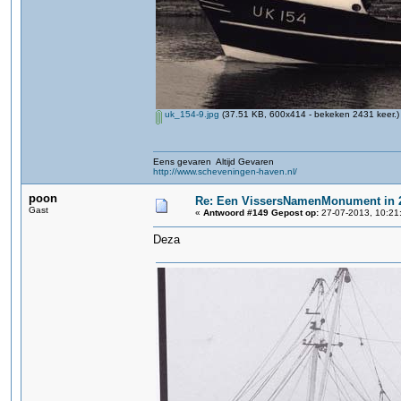
uk_154-9.jpg
(37.51 KB, 600x414 - bekeken 2431 keer.)
Eens gevaren Altijd Gevaren
http://www.scheveningen-haven.nl/
poon
Re: Een VissersNamenMonument in 
Gast
«
Antwoord #149 Gepost op:
27-07-2013, 10:21
Deza