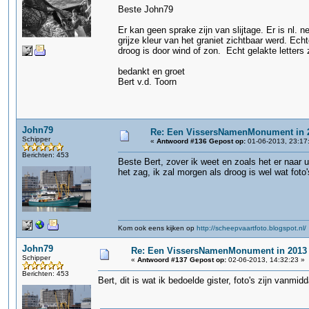
Beste John79
Er kan geen sprake zijn van slijtage. Er is nl. n
grijze kleur van het graniet zichtbaar werd. Echt
droog is door wind of zon. Echt gelakte letters 
bedankt en groet
Bert v.d. Toorn
John79
Re: Een VissersNamenMonument in 
Schipper
«
Antwoord #136 Gepost op:
01-06-2013, 23:17
Berichten: 453
Beste Bert, zover ik weet en zoals het er naar u
het zag, ik zal morgen als droog is wel wat foto'
Kom ook eens kijken op
http://scheepvaartfoto.blogspot.nl/
John79
Re: Een VissersNamenMonument in 2013
Schipper
«
Antwoord #137 Gepost op:
02-06-2013, 14:32:23 »
Berichten: 453
Bert, dit is wat ik bedoelde gister, foto's zijn vanm