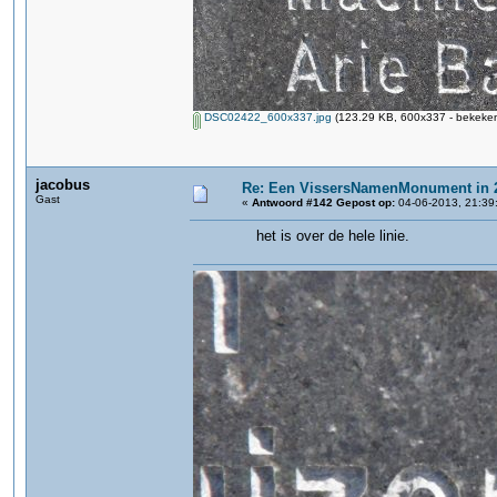
DSC02422_600x337.jpg
(123.29 KB, 600x337 - bekeken
jacobus
Re: Een VissersNamenMonument in 
Gast
«
Antwoord #142 Gepost op:
04-06-2013, 21:39
het is over de hele linie.