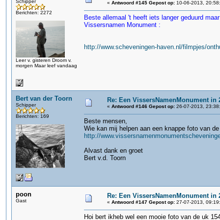
Schipper
«
Antwoord #145 Gepost op:
10-06-2013, 20:58
Berichten: 2272
Beste allemaal 't heeft iets langer geduurd maar
Vissersnamen Monument :
http://www.scheveningen-haven.nl/filmpjes/on
Leer v. gisteren Droom v.
morgen Maar leef vandaag
Bert van der Toorn
Re: Een VissersNamenMonument in 
Schipper
«
Antwoord #146 Gepost op:
26-07-2013, 23:38
Berichten: 169
Beste mensen,
Wie kan mij helpen aan een knappe foto van de U
http://www.vissersnamenmonumentscheveningen.
Alvast dank en groet
Bert v.d. Toorn
poon
Re: Een VissersNamenMonument in 
Gast
«
Antwoord #147 Gepost op:
27-07-2013, 09:19
Hoi bert ikheb wel een mooie foto van de uk 15