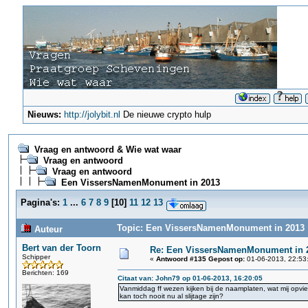
Nieuws:
http://jolybit.nl
De nieuwe crypto hulp
Vraag en antwoord & Wie wat waar
Vraag en antwoord
Vraag en antwoord
Een VissersNamenMonument in 2013
Pagina's:
1
...
6
7
8
9
[
10
]
11
12
13
Topic: Een VissersNamenMonument in 2013 (
Auteur
Bert van der Toorn
Re: Een VissersNamenMonument in 
Schipper
«
Antwoord #135 Gepost op:
01-06-2013, 22:53
Berichten: 169
Citaat van: John79 op 01-06-2013, 16:20:05
Vanmiddag ff wezen kijken bij de naamplaten, wat mij opviel
kan toch nooit nu al slijtage zijn?