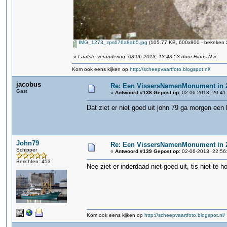
IMG_1273_zps676a8ab5.jpg
(105.77 KB, 600x800 - bekeken 2
«
Laatste verandering: 03-06-2013, 13:43:53 door Rinus.N
»
Kom ook eens kijken op
http://scheepvaartfoto.blogspot.nl/
jacobus
Re: Een VissersNamenMonument in 
Gast
«
Antwoord #138 Gepost op:
02-06-2013, 20:41
Dat ziet er niet goed uit john 79 ga morgen een
John79
Re: Een VissersNamenMonument in 
Schipper
«
Antwoord #139 Gepost op:
02-06-2013, 22:56
Berichten: 453
Nee ziet er inderdaad niet goed uit, tis niet te
Kom ook eens kijken op
http://scheepvaartfoto.blogspot.nl/