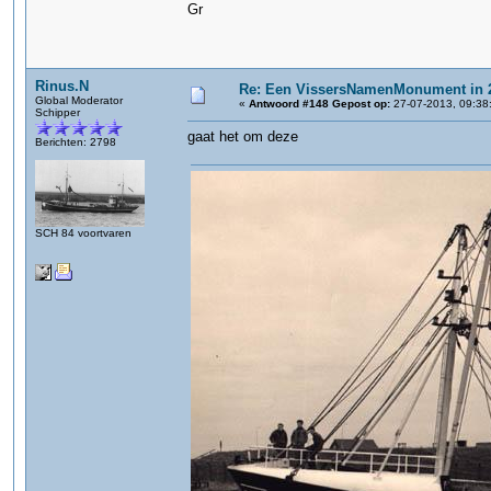
Gr
Rinus.N
Re: Een VissersNamenMonument in 
Global Moderator
«
Antwoord #148 Gepost op:
27-07-2013, 09:38
Schipper
gaat het om deze
Berichten: 2798
SCH 84 voortvaren