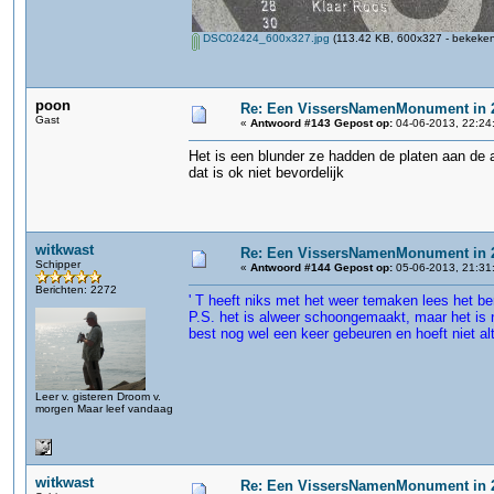
DSC02424_600x327.jpg
(113.42 KB, 600x327 - bekeken
poon
Re: Een VissersNamenMonument in 
Gast
«
Antwoord #143 Gepost op:
04-06-2013, 22:24
Het is een blunder ze hadden de platen aan de
dat is ok niet bevordelijk
witkwast
Re: Een VissersNamenMonument in 
Schipper
«
Antwoord #144 Gepost op:
05-06-2013, 21:31
Berichten: 2272
' T heeft niks met het weer temaken lees het be
P.S. het is alweer schoongemaakt, maar het is n
best nog wel een keer gebeuren en hoeft niet alt
Leer v. gisteren Droom v.
morgen Maar leef vandaag
witkwast
Re: Een VissersNamenMonument in 