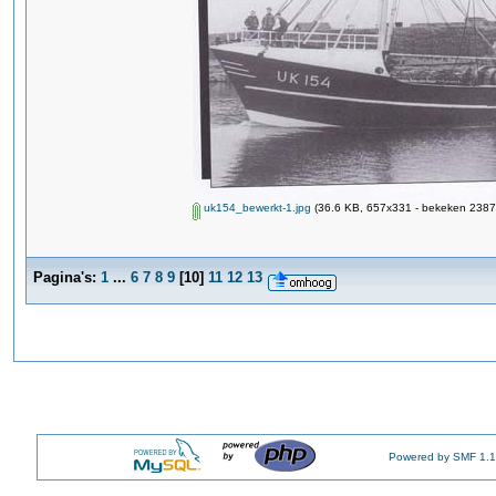
uk154_bewerkt-1.jpg
(36.6 KB, 657x331 - bekeken 2387 
Pagina's:
1
...
6
7
8
9
[
10
]
11
12
13
Powered by SMF 1.1