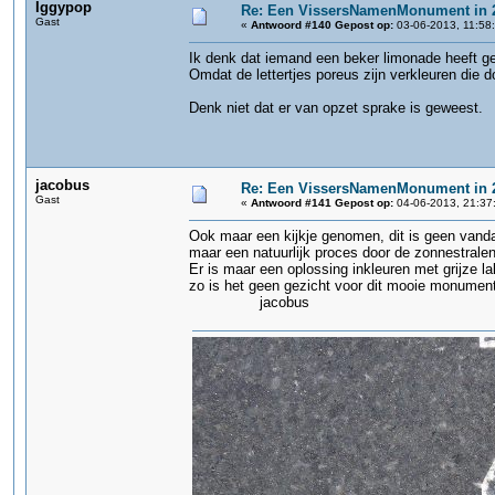
Iggypop
Re: Een VissersNamenMonument in 
Gast
«
Antwoord #140 Gepost op:
03-06-2013, 11:58
Ik denk dat iemand een beker limonade heeft g
Omdat de lettertjes poreus zijn verkleuren die do
Denk niet dat er van opzet sprake is geweest.
jacobus
Re: Een VissersNamenMonument in 
Gast
«
Antwoord #141 Gepost op:
04-06-2013, 21:37
Ook maar een kijkje genomen, dit is geen vanda
maar een natuurlijk proces door de zonnestralen
Er is maar een oplossing inkleuren met grijze l
zo is het geen gezicht voor dit mooie monumen
jacobus