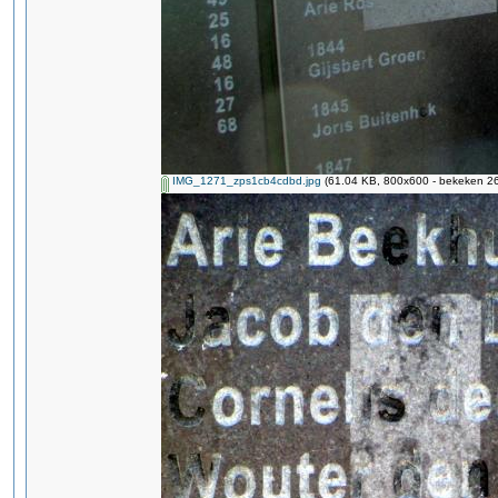
IMG_1271_zps1cb4cdbd.jpg
(61.04 KB, 800x600 - bekeken 26