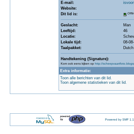
E-mail:
isvoo
Website:
Dit lid is:
Offli
Geslacht:
Man
Leeftijd:
46
Locatie:
Schev
Lokale tijd:
08-08
Taalpakket:
Dutch
Handtekening (Signature):
Kom ook eens kijken op
http://scheepvaartfoto.blogs
Extra informatie:
Toon alle berichten van dit lid.
Toon algemene statistieken van dit lid.
Powered by SMF 1.1