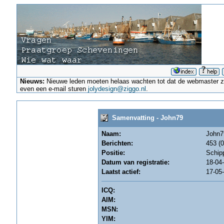
Nieuws:
Nieuwe leden moeten helaas wachten tot dat de webmaster ze a
even een e-mail sturen
jolydesign@ziggo.nl
.
Samenvatting - John79
Naam:
John7
Berichten:
453 (0
Positie:
Schip
Datum van registratie:
18-04
Laatst actief:
17-05
ICQ:
AIM:
MSN:
YIM: