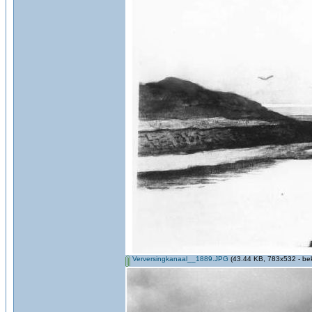
Verversingkanaal__1889.JPG
(43.44 KB, 783x532 - be