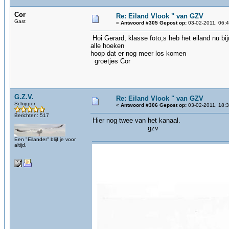
Cor
Re: Eiland Vlook " van GZV
Gast
«
Antwoord #305 Gepost op:
03-02-2011, 06:4
Hoi Gerard, klasse foto,s heb het eiland nu bij
alle hoeken
hoop dat er nog meer los komen
groetjes Cor
G.Z.V.
Re: Eiland Vlook " van GZV
Schipper
«
Antwoord #306 Gepost op:
03-02-2011, 18:3
Berichten: 517
Hier nog twee van het kanaal.
gzv
Een "Eilander" blijf je voor
altijd.