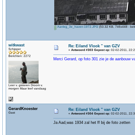
Aanleg_3e_haven-1972.JPG
(53.32 KB, 746x448 - bek
witkwast
Re: Eiland Vlook " van GZV
Schipper
«
Antwoord #303 Gepost op:
02-02-2011, 22:2
Berichten: 2272
Merci Gerard, op foto 301 zie je de aanbouw 
Leer v. gisteren Droom v.
morgen Maar leef vandaag
GerardKnoester
Re: Eiland Vlook " van GZV
Gast
«
Antwoord #304 Gepost op:
02-02-2011, 22:3
Ja Aad,was 1934 zal het ff bij de foto zetten