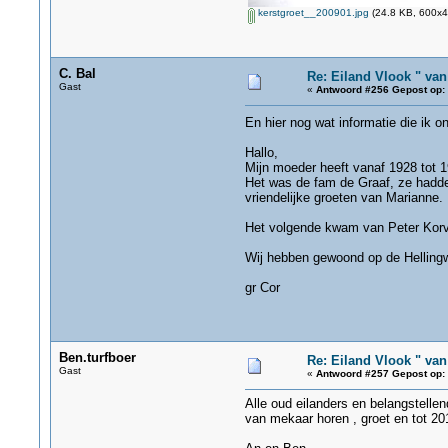
kerstgroet__200901.jpg
(24.8 KB, 600x4
C. Bal
Re: Eiland Vlook " va
Gast
«
Antwoord #256 Gepost op:
En hier nog wat informatie die ik 
Hallo,
Mijn moeder heeft vanaf 1928 tot 19
Het was de fam de Graaf, ze hadde
vriendelijke groeten van Marianne.
Het volgende kwam van Peter Korv
Wij hebben gewoond op de Helling
gr Cor
Ben.turfboer
Re: Eiland Vlook " va
Gast
«
Antwoord #257 Gepost op:
Alle oud eilanders en belangstell
van mekaar horen , groet en tot 20