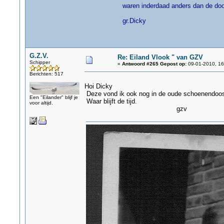
waren inderdaad anders dan de doo
gr.Dicky
G.Z.V.
Re: Eiland Vlook " van GZV
Schipper
«
Antwoord #265 Gepost op:
09-01-2010, 16
Berichten: 517
Hoi Dicky
Deze vond ik ook nog in de oude schoenendoo
Een "Eilander" blijf je
Waar blijft de tijd.
voor altijd.
gzv