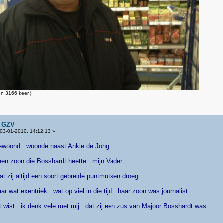
n 3166 keer.)
n GZV
03-01-2010, 14:12:13 »
b gewoond...woonde naast Ankie de Jong
een zoon die Bosshardt heette...mijn Vader
t zij altijd een soort gebreide puntmutsen droeg
ar wat exentriek...wat op viel in die tijd...haar zoon was journalist
et wist...ik denk vele met mij...dat zij een zus van Majoor Bosshardt was.