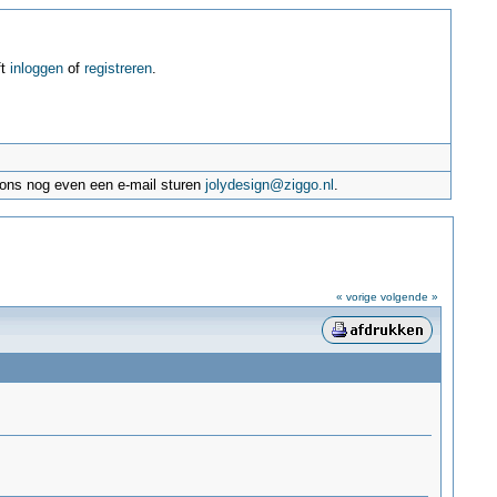
ft
inloggen
of
registreren
.
e ons nog even een e-mail sturen
jolydesign@ziggo.nl
.
« vorige
volgende »