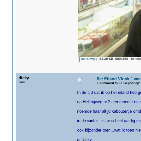
morauw.jpg
(53.26 KB, 600x450 - bekeke
dicky
Re: Eiland Vlook " va
Gast
«
Antwoord #262 Gepost op:
In de tijd dat ik op het eiland he
op Hellingweg nr.2 een moeder en 
noemde haar altijd kaboutertje omda
in de winter...zij was heel aardig ma
ook bijzonder toen...wat ik toen ni
gr.Dicky