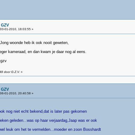
n GZV
03-01-2010, 18:03:55 »
Jong woonde heb ik ook nooit geweten,
eger kameraad, en dan kwam je daar nog al eens.
v
48 door G.Z.V.
»
n GZV
06-01-2010, 20:40:58 »
.ook nog niet echt bekend,dat is later pas gekomen
weken geleden...was op haar verjaardag,Jaap was er ook
wel leuk om het te vermelden...moeder en zoon Bosshardt