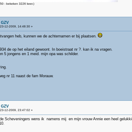
50 - bekeken 3226 keer.)
n GZV
23-12-2009, 14:48:30 »
ontvangen heb, kunnen we de achternamen er bij plaatsen.
34 de op het eiland gewoont. In boeistraat nr ?. kan ik na vragen.
n 5 jongens en 1 meid. mijn opa was schilder.
ing.
weg nr 11 naast de fam Morauw.
n GZV
23-12-2009, 23:47:02 »
ende Scheveningers wens ik namens mij en mijn vrouw Annie een heel gelukki
10.