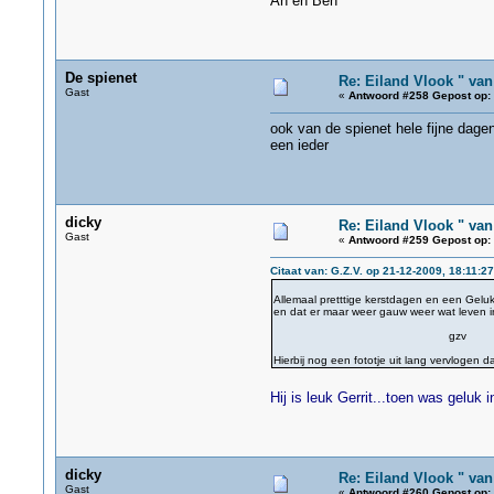
An en Ben
De spienet
Re: Eiland Vlook " va
Gast
«
Antwoord #258 Gepost op:
ook van de spienet hele fijne dage
een ieder
dicky
Re: Eiland Vlook " va
Gast
«
Antwoord #259 Gepost op:
Citaat van: G.Z.V. op 21-12-2009, 18:11:27
Allemaal pretttige kerstdagen en een Gelu
en dat er maar weer gauw weer wat leven 
gzv
Hierbij nog een fototje uit lang vervlogen 
Hij is leuk Gerrit...toen was gelu
dicky
Re: Eiland Vlook " va
Gast
«
Antwoord #260 Gepost op: