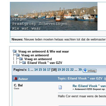
Nieuws:
Nieuwe leden moeten helaas wachten tot dat de webmaster ze
Vraag en antwoord & Wie wat waar
Vraag en antwoord
Vraag en antwoord
Eiland Vlook " van GZV
Pagina's:
1
...
14
15
16
17
[
18
]
19
20
21
22
...
39
Topic: Eiland Vlook " van GZV (
Auteur
C. Bal
Re: Eiland Vlook " va
Gast
«
Antwoord #255 Gepost op:
Hallo Cor eerst maar eens de best