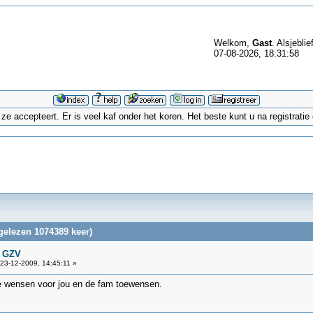
Welkom,
Gast
. Alsjeblie
07-08-2026, 18:31:58
 accepteert. Er is veel kaf onder het koren. Het beste kunt u na registrati
gelezen 1074389 keer)
n GZV
23-12-2009, 14:45:11 »
e wensen voor jou en de fam toewensen.