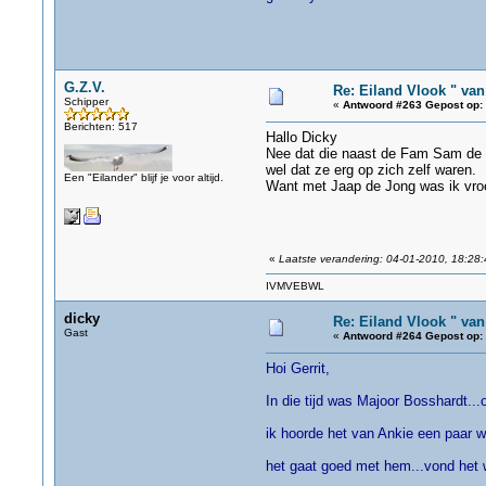
G.Z.V.
Re: Eiland Vlook " va
Schipper
«
Antwoord #263 Gepost op:
Berichten: 517
Hallo Dicky
Nee dat die naast de Fam Sam de 
wel dat ze erg op zich zelf waren.
Een "Eilander" blijf je voor altijd.
Want met Jaap de Jong was ik vro
gz
«
Laatste verandering: 04-01-2010, 18:28:
IVMVEBWL
dicky
Re: Eiland Vlook " va
Gast
«
Antwoord #264 Gepost op:
Hoi Gerrit,
In die tijd was Majoor Bosshardt..
ik hoorde het van Ankie een paar 
het gaat goed met hem...vond het 