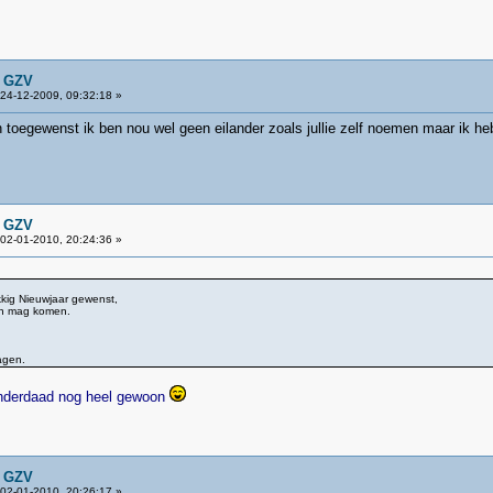
n GZV
24-12-2009, 09:32:18 »
n toegewenst ik ben nou wel geen eilander zoals jullie zelf noemen maar ik h
n GZV
02-01-2010, 20:24:36 »
kkig Nieuwjaar gewenst,
in mag komen.
dagen.
k inderdaad nog heel gewoon
n GZV
02-01-2010, 20:26:17 »