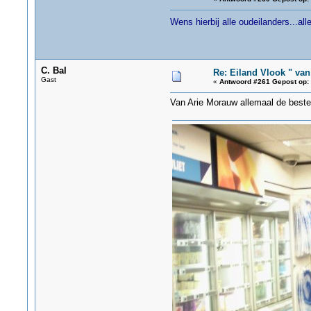
Wens hierbij alle oudeilanders...a
C. Bal
Re: Eiland Vlook " va
Gast
«
Antwoord #261 Gepost op:
Van Arie Morauw allemaal de best