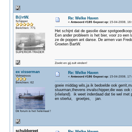
B@rtW.
Re: Welke Haven
Schipper
«
Antwoord #185 Gepost op:
15-04-2008, 16:
Berichten: 771
Het schijnt dat de gasolie daar spotgoedkoop i
Een ander probleem is het bier, voor zo een
ze de poppen ant danse. De armen van Freddy
Groeten BartW.
SUPERIOR-TRADER
Zoekt en gij zult vinden!
ex visserman
Re: Welke Haven
Volmatroos
«
Antwoord #186 Gepost op:
15-04-2008, 17:
Berichten: 62
goeie middag wils,ja ik bedoelde ook gerrit,m
stuurman,thevens invalschipper,die was ook 
(vlieland). ik weet inderdaad dat tie wel me
en stierlui, groetjes, jan.
Dit forum is het helemaal !
schubbereet
Re: Welke Haven