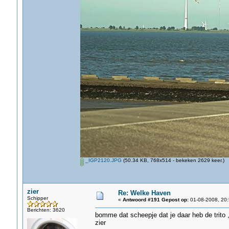
_IGP2120.JPG
(50.34 KB, 768x514 - bekeken 2629 keer.)
zier
Re: Welke Haven
Schipper
«
Antwoord #191 Gepost op:
01-08-2008, 20:
Berichten: 3620
bomme dat scheepje dat je daar heb de trito 
zier