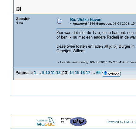
Zeester
Re: Welke Haven
Gast
«
Antwoord #194 Gepost op:
03-08-2008, 15:
Zier was dat niet de Tyro, en je had ook nog
of ben ik nu met een andere Rederij in de war
Deze twee losten en laden altijd bij Burger i
Groetjes Willem.
«
Laatste verandering: 03-08-2008, 15:38:24 door Zees
Pagina's:
1
...
9
10
11
12
[
13
]
14
15
16
17
...
65
Powered by SMF 1.1