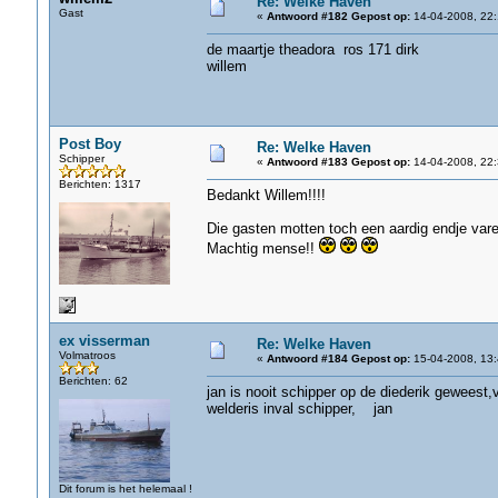
Re: Welke Haven
Gast
«
Antwoord #182 Gepost op:
14-04-2008, 22:
de maartje theadora ros 171 dirk
willem
Post Boy
Re: Welke Haven
Schipper
«
Antwoord #183 Gepost op:
14-04-2008, 22:
Berichten: 1317
Bedankt Willem!!!!
Die gasten motten toch een aardig endje varen
Machtig mense!!
ex visserman
Re: Welke Haven
Volmatroos
«
Antwoord #184 Gepost op:
15-04-2008, 13:
Berichten: 62
jan is nooit schipper op de diederik geweest
welderis inval schipper, jan
Dit forum is het helemaal !