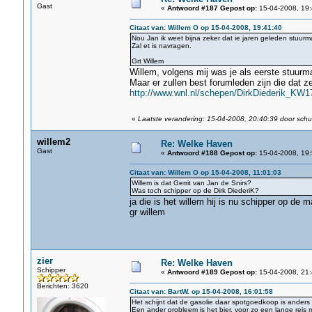
Gast
«
Antwoord #187 Gepost op:
15-04-2008, 19:
Citaat van: Willem O op 15-04-2008, 19:41:40
Nou Jan ik weet bijna zeker dat ie jaren geleden stuurm
Zal et is navragen.
Grt Willem
Willem, volgens mij was je als eerste stuurm
Maar er zullen best forumleden zijn die dat z
http://www.wnl.nl/schepen/DirkDiederik_KW1
«
Laatste verandering: 15-04-2008, 20:40:39 door sch
willem2
Re: Welke Haven
Gast
«
Antwoord #188 Gepost op:
15-04-2008, 19:
Citaat van: Willem O op 15-04-2008, 11:01:03
Willem is dat Gerrit van Jan de Snirs?
Was toch schipper op de Dirk DiederiK?
ja die is het willem hij is nu schipper op de 
gr willem
zier
Re: Welke Haven
Schipper
«
Antwoord #189 Gepost op:
15-04-2008, 21:
Berichten: 3620
Citaat van: BartW. op 15-04-2008, 16:01:58
Het schijnt dat de gasolie daar spotgoedkoop is anders le
Een ander probleem is het bier, voor zo een lange rei