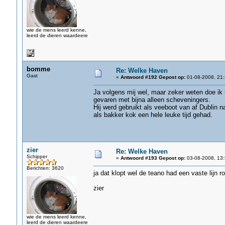
wie de mens leerd kenne,
leerd de dieren waardeere
bomme
Re: Welke Haven
Gast
«
Antwoord #192 Gepost op:
01-08-2008, 21:
Ja volgens mij wel, maar zeker weten doe ik h
gevaren met bijna alleen scheveningers.
Hij werd gebruikt als veeboot van af Dublin
als bakker kok een hele leuke tijd gehad.
zier
Re: Welke Haven
Schipper
«
Antwoord #193 Gepost op:
03-08-2008, 13:
Berichten: 3620
ja dat klopt wel de teano had een vaste lijn ro
zier
wie de mens leerd kenne,
leerd de dieren waardeere