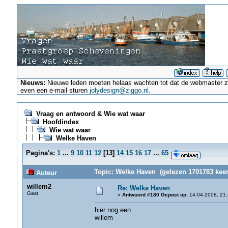
Nieuws:
Nieuwe leden moeten helaas wachten tot dat de webmaster ze a
even een e-mail sturen
jolydesign@ziggo.nl
.
Vraag en antwoord & Wie wat waar
Hoofdindex
Wie wat waar
Welke Haven
Pagina's:
1
...
9
10
11
12
[
13
]
14
15
16
17
...
65
Topic: Welke Haven (gelezen 1701783 keer
Auteur
willem2
Re: Welke Haven
Gast
«
Antwoord #180 Gepost op:
14-04-2008, 21:
hier nog een
willem