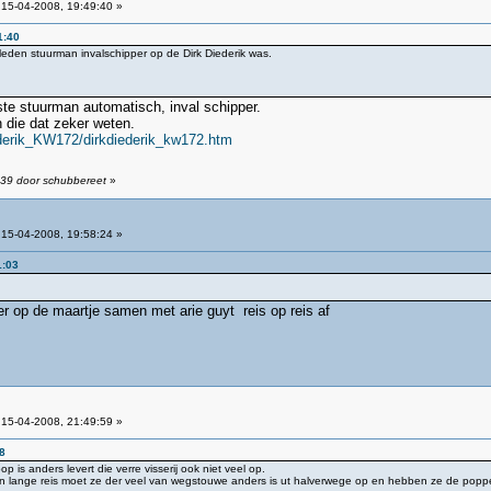
15-04-2008, 19:49:40 »
1:40
eleden stuurman invalschipper op de Dirk Diederik was.
ste stuurman automatisch, inval schipper.
n die dat zeker weten.
ederik_KW172/dirkdiederik_kw172.htm
:39 door schubbereet
»
15-04-2008, 19:58:24 »
1:03
pper op de maartje samen met arie guyt reis op reis af
15-04-2008, 21:49:59 »
8
 is anders levert die verre visserij ook niet veel op.
en lange reis moet ze der veel van wegstouwe anders is ut halverwege op en hebben ze de poppe