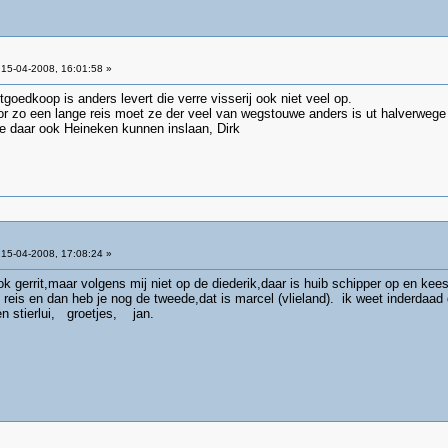
15-04-2008, 16:01:58 »
tgoedkoop is anders levert die verre visserij ook niet veel op.
oor zo een lange reis moet ze der veel van wegstouwe anders is ut halverwe
 ze daar ook Heineken kunnen inslaan, Dirk
15-04-2008, 17:08:24 »
ok gerrit,maar volgens mij niet op de diederik,daar is huib schipper op en ke
reis en dan heb je nog de tweede,dat is marcel (vlieland). ik weet inderdaad
n stierlui, groetjes, jan.