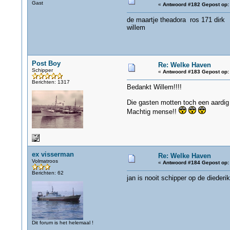
Gast
«
Antwoord #182 Gepost op:
de maartje theadora ros 171 dirk
willem
Post Boy
Re: Welke Haven
Schipper
«
Antwoord #183 Gepost op:
Berichten: 1317
Bedankt Willem!!!!
Die gasten motten toch een aardig 
Machtig mense!!
ex visserman
Re: Welke Haven
Volmatroos
«
Antwoord #184 Gepost op:
Berichten: 62
jan is nooit schipper op de dieder
Dit forum is het helemaal !