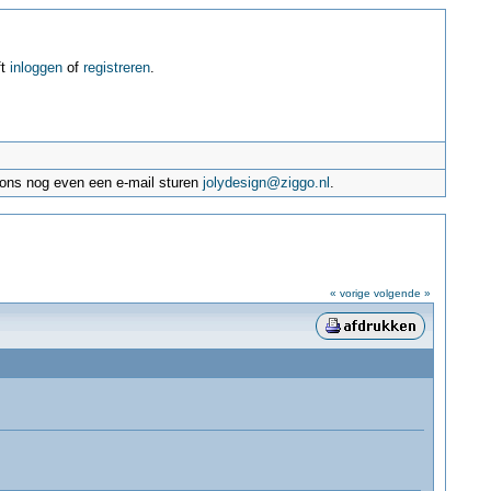
ft
inloggen
of
registreren
.
e ons nog even een e-mail sturen
jolydesign@ziggo.nl
.
« vorige
volgende »