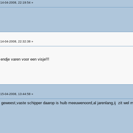
14-04-2008, 22:19:54 »
14-04-2008, 22:32:38 »
endje varen voor een visje!!!
15-04-2008, 13:44:58 »
ik geweest,vaste schipper daarop is huib meeuwenoord,al jarenlang,ij zit wel