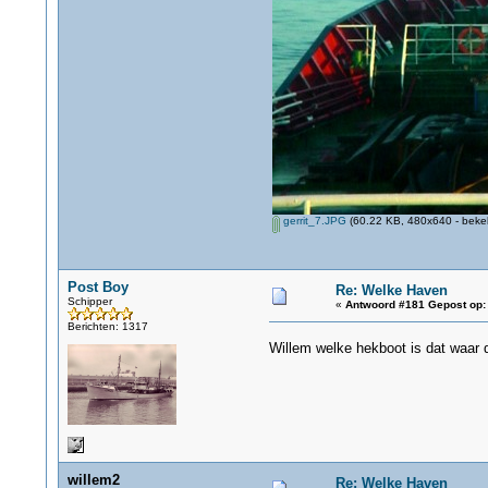
gerrit_7.JPG
(60.22 KB, 480x640 - beke
Post Boy
Re: Welke Haven
Schipper
«
Antwoord #181 Gepost op:
Berichten: 1317
Willem welke hekboot is dat waar d
willem2
Re: Welke Haven