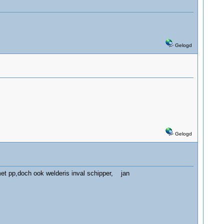
Gelogd
Gelogd
 met pp,doch ook welderis inval schipper, jan