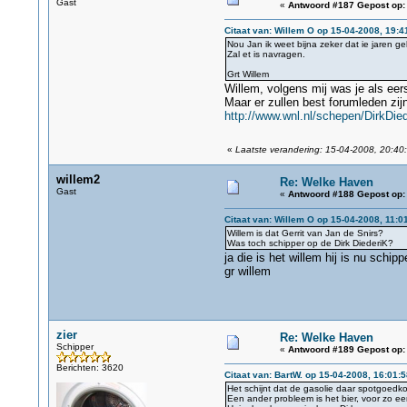
Gast
«
Antwoord #187 Gepost op:
Citaat van: Willem O op 15-04-2008, 19:4
Nou Jan ik weet bijna zeker dat ie jaren g
Zal et is navragen.
Grt Willem
Willem, volgens mij was je als eer
Maar er zullen best forumleden zij
http://www.wnl.nl/schepen/DirkDi
«
Laatste verandering: 15-04-2008, 20:40
willem2
Re: Welke Haven
Gast
«
Antwoord #188 Gepost op:
Citaat van: Willem O op 15-04-2008, 11:0
Willem is dat Gerrit van Jan de Snirs?
Was toch schipper op de Dirk DiederiK?
ja die is het willem hij is nu schi
gr willem
zier
Re: Welke Haven
Schipper
«
Antwoord #189 Gepost op:
Berichten: 3620
Citaat van: BartW. op 15-04-2008, 16:01:5
Het schijnt dat de gasolie daar spotgoedkoop
Een ander probleem is het bier, voor zo e