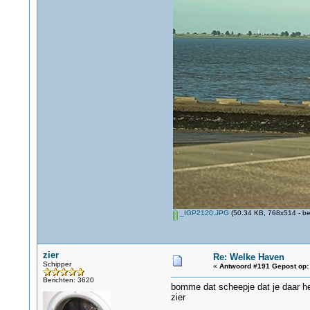
_IGP2120.JPG
(50.34 KB, 768x514 - be
zier
Re: Welke Haven
Schipper
«
Antwoord #191 Gepost op:
Berichten: 3620
bomme dat scheepje dat je daar he
zier