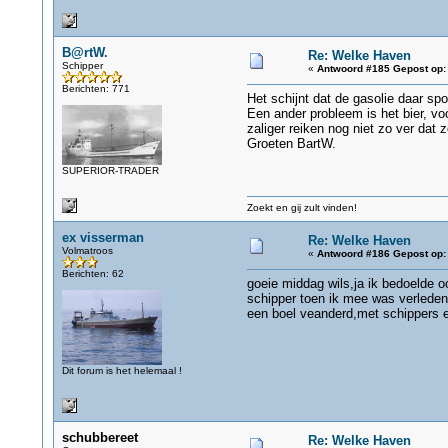
B@rtW.
Re: Welke Haven
Schipper
«
Antwoord #185 Gepost op:
Berichten: 771
Het schijnt dat de gasolie daar spo
Een ander probleem is het bier, v
zaliger reiken nog niet zo ver dat
Groeten BartW.
SUPERIOR-TRADER
Zoekt en gij zult vinden!
ex visserman
Re: Welke Haven
Volmatroos
«
Antwoord #186 Gepost op:
Berichten: 62
goeie middag wils,ja ik bedoelde o
schipper toen ik mee was verleden 
een boel veanderd,met schippers e
Dit forum is het helemaal !
schubbereet
Re: Welke Haven