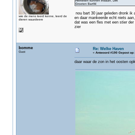
Heineken kunnen inslaan, Dirk
Groeten BartW.
nou bart 30 jaar geleden dronk ik a
wie de mens leerd kenne, leerd de
en daar mankeerde echt niets aan,a
dieren waardeere
dat was een fles met een stier der 
zier
bomme
Re: Welke Haven
Gast
«
Antwoord #190 Gepost op:
daar waar de zon in het oosten op