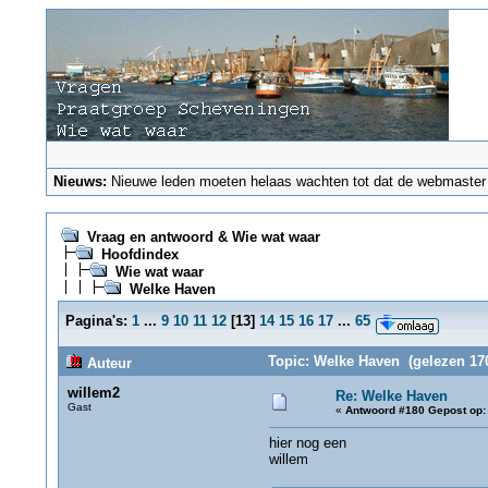
Nieuws:
Nieuwe leden moeten helaas wachten tot dat de webmaster ze
Vraag en antwoord & Wie wat waar
Hoofdindex
Wie wat waar
Welke Haven
Pagina's:
1
...
9
10
11
12
[
13
]
14
15
16
17
...
65
Topic: Welke Haven (gelezen 17
Auteur
willem2
Re: Welke Haven
Gast
«
Antwoord #180 Gepost op:
hier nog een
willem