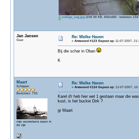
oorlogs_tuig.jpg
(106.56 KB, 640x480 - bekeken 2347
Jan Jansen
Re: Welke Haven
Gast
«
Antwoord #123 Gepost op:
11-07-2007, 21:
Bij die schar in Oban
K
Maart
Re: Welke Haven
Schipper
«
Antwoord #124 Gepost op:
12-07-2007, 10:
Berichten: 753
Karel d'r heb hier wel 1 gestaan maar die was
kust, is het buckie Dirk ?
gr Maart
mijn worstelaers staen in
de zije