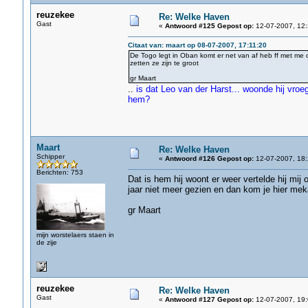
reuzekee
Re: Welke Haven
Gast
«
Antwoord #125 Gepost op:
12-07-2007, 12:
Citaat van: maart op 08-07-2007, 17:11:20
De Togo legt in Oban komt er net van af heb ff met me o
zetten ze zijn te groot
gr Maart
..
is dat Leo van der Harst... woonde hij vroege
hem?
Maart
Re: Welke Haven
Schipper
«
Antwoord #126 Gepost op:
12-07-2007, 18:
Berichten: 753
Dat is hem hij woont er weer vertelde hij mij 
jaar niet meer gezien en dan kom je hier mek
gr Maart
mijn worstelaers staen in
de zije
reuzekee
Re: Welke Haven
Gast
«
Antwoord #127 Gepost op:
12-07-2007, 19: