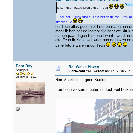
je ken geen paard leren bidden Teun
...
hoi Piet ....alles suiver... oe is het an de eve....zou b
groetjes TV
hoi Teun alles goed hier hoor en rustig aan d
maar ik heb het de laatste tijd best wel druk
nu een paar dagen tussenuit want t word mooi
oke Teun ik zie je wel weer aan de haven de 
ps je foto,s waren mooi Teun
Post Boy
Re: Welke Haven
Schipper
«
Antwoord #131 Gepost op:
12-07-2007, 21:
Berichten: 1317
Nee Maart het is geen Buckie!!
Een hoop vissers moeten dit toch wel herke