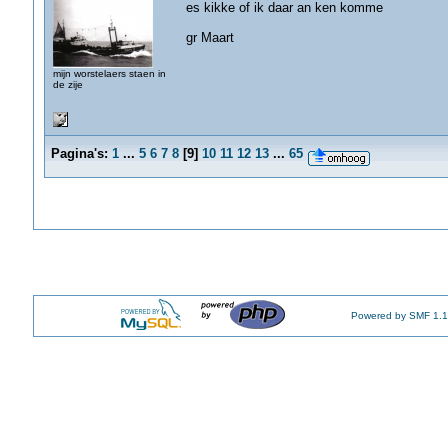
es kikke of ik daar an ken komme
gr Maart
mijn worstelaers staen in
de zije
Pagina's:
1
...
5
6
7
8
[
9
]
10
11
12
13
...
65
Powered by SMF 1.1