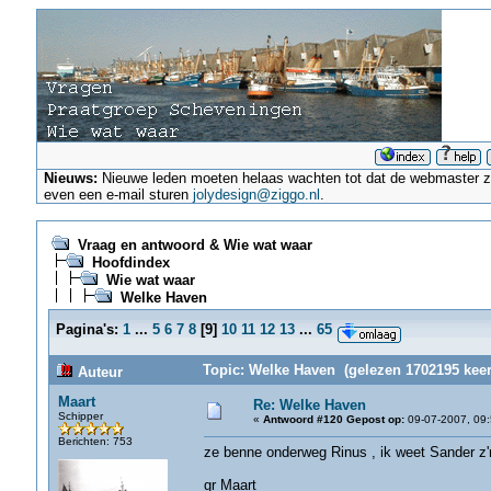
Nieuws:
Nieuwe leden moeten helaas wachten tot dat de webmaster ze a
even een e-mail sturen
jolydesign@ziggo.nl
.
Vraag en antwoord & Wie wat waar
Hoofdindex
Wie wat waar
Welke Haven
Pagina's:
1
...
5
6
7
8
[
9
]
10
11
12
13
...
65
Topic: Welke Haven (gelezen 1702195 keer
Auteur
Maart
Re: Welke Haven
Schipper
«
Antwoord #120 Gepost op:
09-07-2007, 09:
Berichten: 753
ze benne onderweg Rinus , ik weet Sander z'n
gr Maart