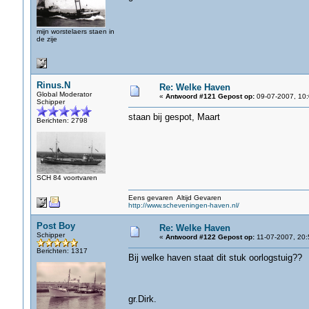
mijn worstelaers staen in
de zije
Rinus.N
Re: Welke Haven
Global Moderator
«
Antwoord #121 Gepost op:
09-07-2007, 10:
Schipper
staan bij gespot, Maart
Berichten: 2798
SCH 84 voortvaren
Eens gevaren Altijd Gevaren
http://www.scheveningen-haven.nl/
Post Boy
Re: Welke Haven
Schipper
«
Antwoord #122 Gepost op:
11-07-2007, 20:
Berichten: 1317
Bij welke haven staat dit stuk oorlogstuig??
gr.Dirk.