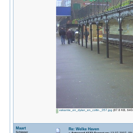
vakantie_en_dylan_en_collin._057.jpg
(87.8 KB, 640x
Maart
Re: Welke Haven
Schipper
«
Antwoord #132 Gepost op:
13-07-2007, 09: