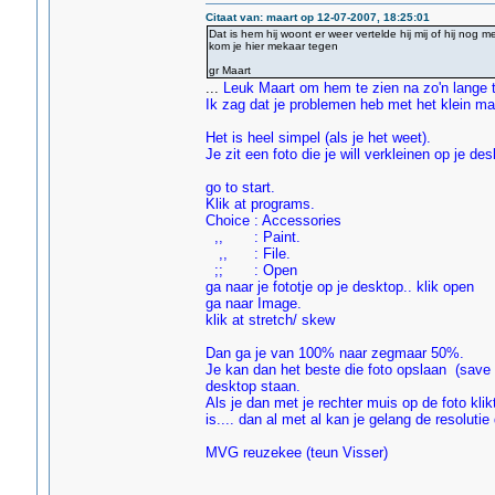
Citaat van: maart op 12-07-2007, 18:25:01
Dat is hem hij woont er weer vertelde hij mij of hij nog 
kom je hier mekaar tegen
gr Maart
...
Leuk Maart om hem te zien na zo'n lange ti
Ik zag dat je problemen heb met het klein ma
Het is heel simpel (als je het weet).
Je zit een foto die je will verkleinen op je de
go to start.
Klik at programs.
Choice : Accessories
,, : Paint.
,, : File.
;; : Open
ga naar je fototje op je desktop.. klik open
ga naar Image.
klik at stretch/ skew
Dan ga je van 100% naar zegmaar 50%.
Je kan dan het beste die foto opslaan (save as
desktop staan.
Als je dan met je rechter muis op de foto klik
is.... dan al met al kan je gelang de resolutie
MVG reuzekee (teun Visser)