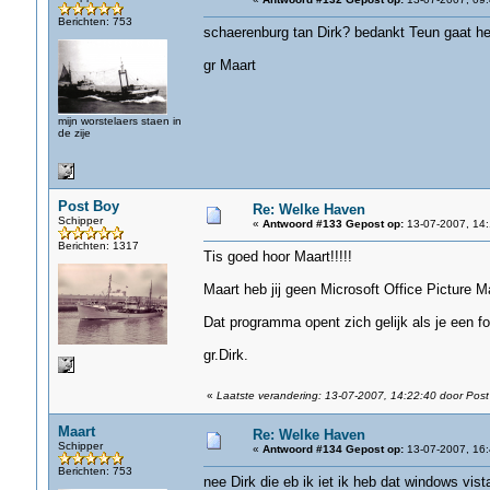
Berichten: 753
schaerenburg tan Dirk? bedankt Teun gaat het
gr Maart
mijn worstelaers staen in
de zije
Post Boy
Re: Welke Haven
Schipper
«
Antwoord #133 Gepost op:
13-07-2007, 14:
Berichten: 1317
Tis goed hoor Maart!!!!!
Maart heb jij geen Microsoft Office Picture M
Dat programma opent zich gelijk als je een fo
gr.Dirk.
«
Laatste verandering: 13-07-2007, 14:22:40 door Post
Maart
Re: Welke Haven
Schipper
«
Antwoord #134 Gepost op:
13-07-2007, 16:
Berichten: 753
nee Dirk die eb ik iet ik heb dat windows vist