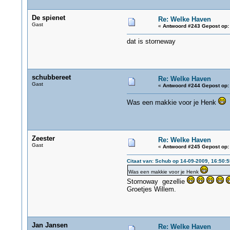
De spienet
Re: Welke Haven
Gast
«
Antwoord #243 Gepost op:
dat is storneway
schubbereet
Re: Welke Haven
Gast
«
Antwoord #244 Gepost op:
Was een makkie voor je Henk
Zeester
Re: Welke Haven
Gast
«
Antwoord #245 Gepost op:
Citaat van: Schub op 14-09-2009, 16:50:5
Was een makkie voor je Henk
Stornoway gezellie
Groetjes Willem.
Jan Jansen
Re: Welke Haven