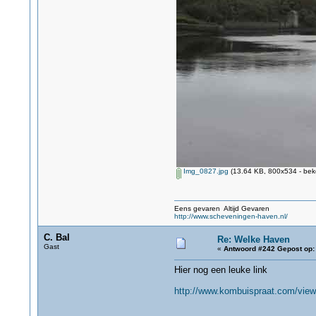
Img_0827.jpg
(13.64 KB, 800x534 - bek
Eens gevaren Altijd Gevaren
http://www.scheveningen-haven.nl/
C. Bal
Re: Welke Haven
Gast
«
Antwoord #242 Gepost op:
Hier nog een leuke link
http://www.kombuispraat.com/vie