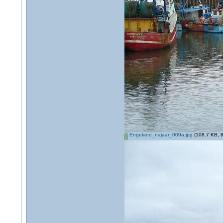
Engeland_najaar_009a.jpg
(108.7 KB, 8