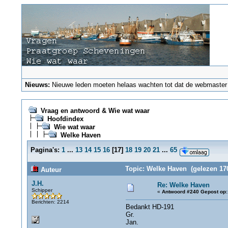
Nieuws:
Nieuwe leden moeten helaas wachten tot dat de webmaster ze
Vraag en antwoord & Wie wat waar
Hoofdindex
Wie wat waar
Welke Haven
Pagina's:
1
...
13
14
15
16
[
17
]
18
19
20
21
...
65
Topic: Welke Haven (gelezen 17
Auteur
J.H.
Re: Welke Haven
Schipper
«
Antwoord #240 Gepost op:
Berichten: 2214
Bedankt HD-191
Gr.
Jan.