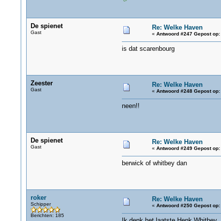
De spienet
Re: Welke Haven
Gast
«
Antwoord #247 Gepost op:
is dat scarenbourg
Zeester
Re: Welke Haven
Gast
«
Antwoord #248 Gepost op:
neen!!
De spienet
Re: Welke Haven
Gast
«
Antwoord #249 Gepost op:
berwick of whitbey dan
roker
Re: Welke Haven
Schipper
«
Antwoord #250 Gepost op:
Berichten: 185
Ik denk het laatste Henk Whitbey