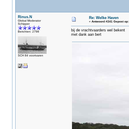
Rinus.N
Re: Welke Haven
Global Moderator
«
Antwoord #241 Gepost op:
Schipper
bij de vrachtvaarders wel bekent
Berichten: 2798
met dank aan bert
SCH 84 voortvaren