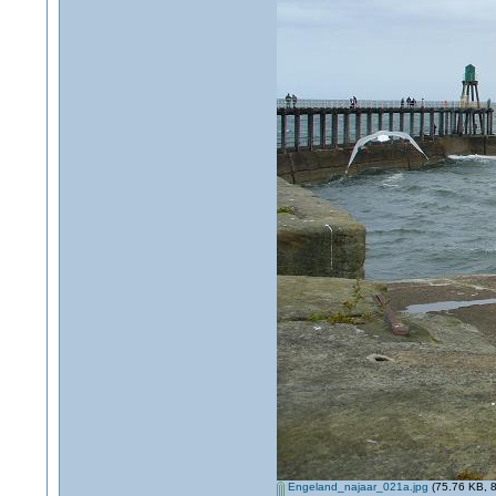
Engeland_najaar_021a.jpg
(75.76 KB, 8