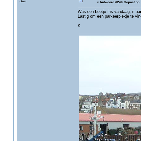
Gast
«
Antwoord #246 Gepost op:
Was een beetje fris vandaag, maar
Lastig om een parkeerplekje te vi
K