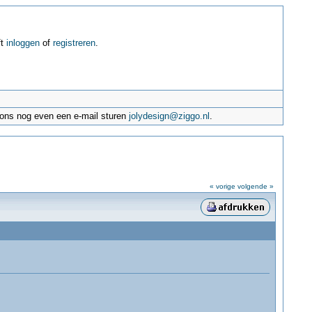
ft
inloggen
of
registreren
.
e ons nog even een e-mail sturen
jolydesign@ziggo.nl
.
« vorige
volgende »