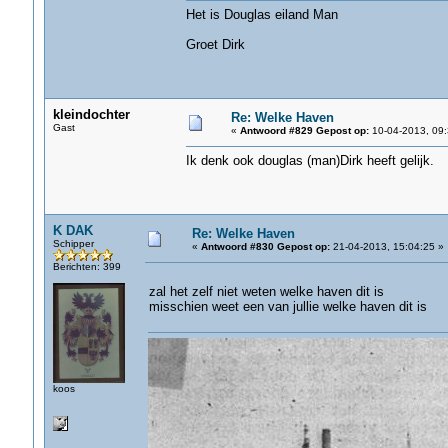
Het is Douglas eiland Man
Groet Dirk
kleindochter
Re: Welke Haven
Gast
«
Antwoord #829 Gepost op:
10-04-2013, 09:
Ik denk ook douglas (man)Dirk heeft gelijk.
K DAK
Re: Welke Haven
Schipper
«
Antwoord #830 Gepost op:
21-04-2013, 15:04:25 »
Berichten: 399
zal het zelf niet weten welke haven dit is
misschien weet een van jullie welke haven dit is
koos