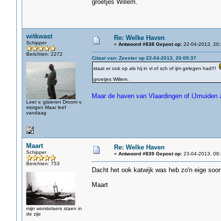
groetjes Willem.
witkwast
Re: Welke Haven
Schipper
«
Antwoord #838 Gepost op:
22-04-2013, 20:
Berichten: 2272
Citaat van: Zeester op 22-04-2013, 20:09:37
staat er ook op als hij in vl of sch of ijm gelegen had!!!
groetjes Willem.
Maar de haven van Vlaardingen of IJmuiden zi
Leer v. gisteren Droom v.
morgen Maar leef
vandaag
Maart
Re: Welke Haven
Schipper
«
Antwoord #839 Gepost op:
23-04-2013, 09:
Berichten: 753
Dacht het ook katwijk was heb zo'n eige soor
Maart
mijn worstelaers staen in
de zije