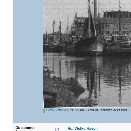
HAV3_Small.JPG
(67.29 KB, 777x480 - bekeken 2246 keer.)
De spienet
Re: Welke Haven