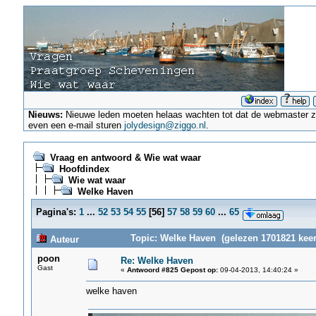
Nieuws:
Nieuwe leden moeten helaas wachten tot dat de webmaster ze a
even een e-mail sturen
jolydesign@ziggo.nl
.
Vraag en antwoord & Wie wat waar
Hoofdindex
Wie wat waar
Welke Haven
Pagina's:
1
...
52
53
54
55
[
56
]
57
58
59
60
...
65
Topic: Welke Haven (gelezen 1701821 keer
Auteur
poon
Re: Welke Haven
Gast
«
Antwoord #825 Gepost op:
09-04-2013, 14:40:24 »
welke haven