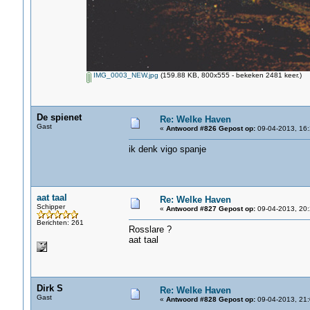
IMG_0003_NEW.jpg
(159.88 KB, 800x555 - bekeken 2481 keer.)
De spienet
Re: Welke Haven
Gast
«
Antwoord #826 Gepost op:
09-04-2013, 16:
ik denk vigo spanje
aat taal
Re: Welke Haven
Schipper
«
Antwoord #827 Gepost op:
09-04-2013, 20:
Berichten: 261
Rosslare ?
aat taal
Dirk S
Re: Welke Haven
Gast
«
Antwoord #828 Gepost op:
09-04-2013, 21: