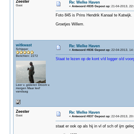
Zeester
Re: Welke Haven
Gast
«
Antwoord #835 Gepost op:
21-04-2013, 22:
Foto 845 is Prins Hendrik Kanaal te Katwijk.
Groetjes Willem.
witkwast
Re: Welke Haven
Schipper
«
Antwoord #836 Gepost op:
22-04-2013, 14:
Berichten: 2272
Staat te lezen op de kont v/d logger o/d voor
Leer v. gisteren Droom v.
morgen Maar leef
vandaag
Zeester
Re: Welke Haven
Gast
«
Antwoord #837 Gepost op:
22-04-2013, 20:
staat er ook op als hij in vl of sch of ijm gel