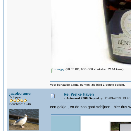
dom.jpg
(58.35 KB, 600x600 - bekeken 2144 keer.)
Voor behaalde aantal punten, zie blad 1 eerste bericht.
jacobcramer
Re: Welke Haven
Schipper
«
Antwoord #766 Gepost op:
20-03-2013, 13:48
Berichten: 1246
een gokje , en de zon gaat schijnen , hier dus