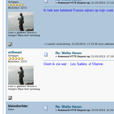
Schipper
«
Antwoord #774 Gepost op:
21-03-2013, 17:14
Berichten: 2272
Ik heb een heleboel Franse wijnen op mijn zoek
Leer v. gisteren Droom v.
morgen Maar leef vandaag
«
Laatste verandering: 21-03-2013, 17:15:36 door witkwas
witkwast
Re: Welke Haven
Schipper
«
Antwoord #775 Gepost op:
21-03-2013, 17:18
Berichten: 2272
Oooh ik zie wat : Les Sables -d 'Olanne.
Leer v. gisteren Droom v.
morgen Maar leef vandaag
kleindochter
Re: Welke Haven
Gast
«
Antwoord #776 Gepost op:
22-03-2013, 11:54