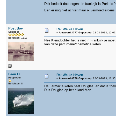
Dirk bedoelt dat't ergens in frankrijk is,Paris is
Ben er nog niet achter maar ik vermoed ergens
Post Boy
Re: Welke Haven
Schipper
«
Antwoord #777 Gepost op:
22-03-2013, 12:07
Berichten: 1317
Nee Kleindochter het is niet in Frankrijk je moet
van deze parfumerie/cosmetica keten.
Leen O
Re: Welke Haven
Hooploper
«
Antwoord #778 Gepost op:
22-03-2013, 12:35
Berichten: 8
De Farmacie keten heet Douglas, en dat is toeva
Dus Douglas op het eiland Man.