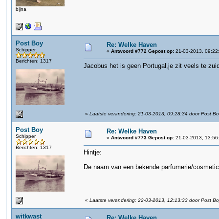
bijna
Post Boy
Re: Welke Haven
Schipper
«
Antwoord #772 Gepost op:
21-03-2013, 09:22
Berichten: 1317
Jacobus het is geen Portugal,je zit veels te zui
«
Laatste verandering: 21-03-2013, 09:28:34 door Post B
Post Boy
Re: Welke Haven
Schipper
«
Antwoord #773 Gepost op:
21-03-2013, 13:56
Berichten: 1317
Hintje:
De naam van een bekende parfumerie/cosmetica
«
Laatste verandering: 22-03-2013, 12:13:33 door Post B
witkwast
Re: Welke Haven