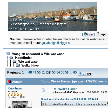
Nieuws:
Nieuwe leden moeten helaas wachten tot dat de webmaster ze a
even een e-mail sturen
jolydesign@ziggo.nl
.
Vraag en antwoord & Wie wat waar
Hoofdindex
Wie wat waar
Welke Haven
Pagina's:
1
...
48
49
50
51
[
52
]
53
54
55
56
...
65
Topic: Welke Haven (gelezen 1702350 keer)
Auteur
Knorhaan
Re: Welke Haven
Schipper
«
Antwoord #765 Gepost op:
20-03-2013, 13:30
Berichten: 1817
Citaat van: kleindochter op 20-03-2013, 12:44:04
Het is 't Palais Benedictine,en ik hoef geen keppeltje hoor