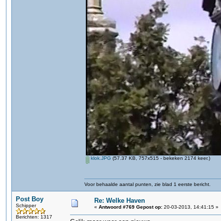
klok.JPG
(57.37 KB, 757x515 - bekeken 2174 keer.)
Voor behaalde aantal punten, zie blad 1 eerste bericht.
Post Boy
Re: Welke Haven
Schipper
«
Antwoord #769 Gepost op:
20-03-2013, 14:41:15 »
Berichten: 1317