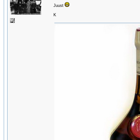
Juust
K