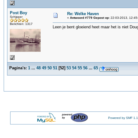
Post Boy
Re: Welke Haven
Schipper
«
Antwoord #779 Gepost op:
22-03-2013, 12:45
Berichten: 1317
Leen je bent gloeiend heet maar het is niet Dou
Pagina's:
1
...
48
49
50
51
[
52
]
53
54
55
56
...
65
Powered by SMF 1.1