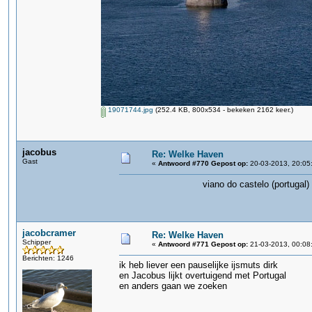
19071744.jpg
(252.4 KB, 800x534 - bekeken 2162 keer.)
jacobus
Re: Welke Haven
Gast
«
Antwoord #770 Gepost op:
20-03-2013, 20:05
viano do castelo (portugal)
jacobcramer
Re: Welke Haven
Schipper
«
Antwoord #771 Gepost op:
21-03-2013, 00:08
Berichten: 1246
ik heb liever een pauselijke ijsmuts dirk
en Jacobus lijkt overtuigend met Portugal
en anders gaan we zoeken