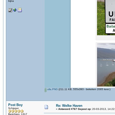
bijna
ulla.PNG
(211.11 KB, 555x393 - bekeken 2085 keer.)
Post Boy
Re: Welke Haven
Schipper
«
Antwoord #767 Gepost op:
20-03-2013, 14:22
Berichten: 1317