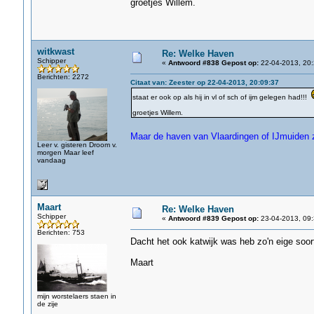
groetjes Willem.
witkwast
Re: Welke Haven
Schipper
«
Antwoord #838 Gepost op:
22-04-2013, 20:
Berichten: 2272
Citaat van: Zeester op 22-04-2013, 20:09:37
staat er ook op als hij in vl of sch of ijm gelegen had!!!
groetjes Willem.
Maar de haven van Vlaardingen of IJmuiden zi
Leer v. gisteren Droom v.
morgen Maar leef
vandaag
Maart
Re: Welke Haven
Schipper
«
Antwoord #839 Gepost op:
23-04-2013, 09:
Berichten: 753
Dacht het ook katwijk was heb zo'n eige soor
Maart
mijn worstelaers staen in
de zije