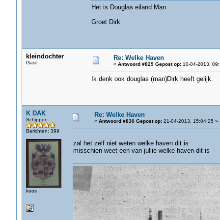
Het is Douglas eiland Man
Groet Dirk
kleindochter
Re: Welke Haven
Gast
«
Antwoord #829 Gepost op:
10-04-2013, 09:
Ik denk ook douglas (man)Dirk heeft gelijk.
K DAK
Re: Welke Haven
Schipper
«
Antwoord #830 Gepost op:
21-04-2013, 15:04:25 »
Berichten: 399
zal het zelf niet weten welke haven dit is
misschien weet een van jullie welke haven dit is
koos