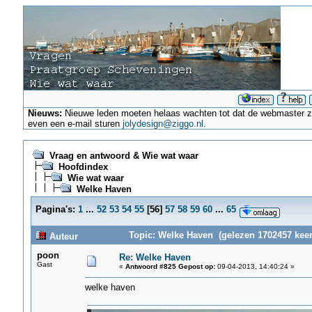
Nieuws:
Nieuwe leden moeten helaas wachten tot dat de webmaster ze a
even een e-mail sturen
jolydesign@ziggo.nl
.
Vraag en antwoord & Wie wat waar
Hoofdindex
Wie wat waar
Welke Haven
Pagina's:
1
...
52
53
54
55
[
56
]
57
58
59
60
...
65
Topic: Welke Haven (gelezen 1702457 keer
Auteur
poon
Re: Welke Haven
Gast
«
Antwoord #825 Gepost op:
09-04-2013, 14:40:24 »
welke haven