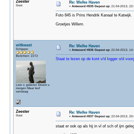
Zeester
Re: Welke Haven
Gast
«
Antwoord #835 Gepost op:
21-04-2013, 22:
Foto 845 is Prins Hendrik Kanaal te Katwijk.
Groetjes Willem.
witkwast
Re: Welke Haven
Schipper
«
Antwoord #836 Gepost op:
22-04-2013, 14:
Berichten: 2272
Staat te lezen op de kont v/d logger o/d voor
Leer v. gisteren Droom v.
morgen Maar leef
vandaag
Zeester
Re: Welke Haven
Gast
«
Antwoord #837 Gepost op:
22-04-2013, 20:
staat er ook op als hij in vl of sch of ijm gel