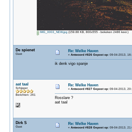
IMG_0003_NEW.jpg
(159.88 KB, 800x555 - bekeken 2486 keer.)
De spienet
Re: Welke Haven
Gast
«
Antwoord #826 Gepost op:
09-04-2013, 16:
ik denk vigo spanje
aat taal
Re: Welke Haven
Schipper
«
Antwoord #827 Gepost op:
09-04-2013, 20:
Berichten: 261
Rosslare ?
aat taal
Dirk S
Re: Welke Haven
Gast
«
Antwoord #828 Gepost op:
09-04-2013, 21: