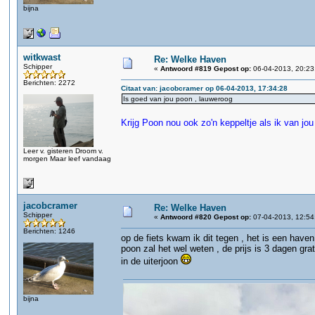
bijna
witkwast
Re: Welke Haven
Schipper
«
Antwoord #819 Gepost op:
06-04-2013, 20:23
Berichten: 2272
Citaat van: jacobcramer op 06-04-2013, 17:34:28
Is goed van jou poon , lauweroog
Krijg Poon nou ook zo'n keppeltje als ik van j
Leer v. gisteren Droom v.
morgen Maar leef vandaag
jacobcramer
Re: Welke Haven
Schipper
«
Antwoord #820 Gepost op:
07-04-2013, 12:54
Berichten: 1246
op de fiets kwam ik dit tegen , het is een haven
poon zal het wel weten , de prijs is 3 dagen gra
in de uiterjoon
bijna