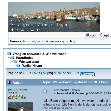
Nieuws:
http://jolybit.nl
De nieuwe crypto hulp
Vraag en antwoord & Wie wat waar
Hoofdindex
Wie wat waar
Welke Haven
Pagina's:
1
...
51
52
53
54
[
55
]
56
57
58
59
...
65
Topic: Welke Haven (gelezen 1703811 keer)
Auteur
jacobcramer
Re: Welke Haven
Schipper
«
Antwoord #810 Gepost op:
05-04-2013, 00:29
Berichten: 1246
hallo Evert volgens mij zijn we weer in Ierland
je foto is van 1934 en ik denk dat dit huis ook o
foto staat in de verte