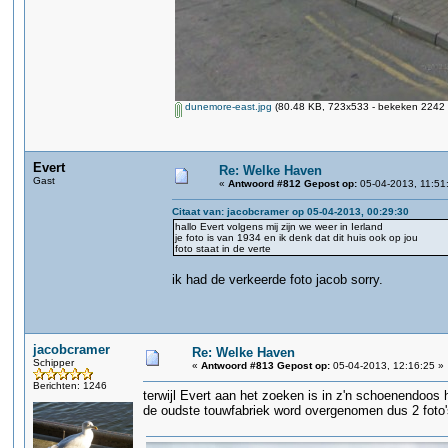
dunemore-east.jpg
(80.48 KB, 723x533 - bekeken 2242 k
Evert
Re: Welke Haven
Gast
«
Antwoord #812 Gepost op:
05-04-2013, 11:51
Citaat van: jacobcramer op 05-04-2013, 00:29:30
hallo Evert volgens mij zijn we weer in Ierland
je foto is van 1934 en ik denk dat dit huis ook op jou
foto staat in de verte
ik had de verkeerde foto jacob sorry.
jacobcramer
Re: Welke Haven
Schipper
«
Antwoord #813 Gepost op:
05-04-2013, 12:16:25 »
Berichten: 1246
terwijl Evert aan het zoeken is in z'n schoenendoos 
de oudste touwfabriek word overgenomen dus 2 foto'