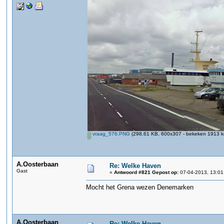
vraag_576.PNG
(298.61 KB, 600x307 - bekeken 1913 ke
A.Oosterbaan
Re: Welke Haven
Gast
«
Antwoord #821 Gepost op:
07-04-2013, 13:01
Mocht het Grena wezen Denemarken
A.Oosterbaan
Re: Welke Haven