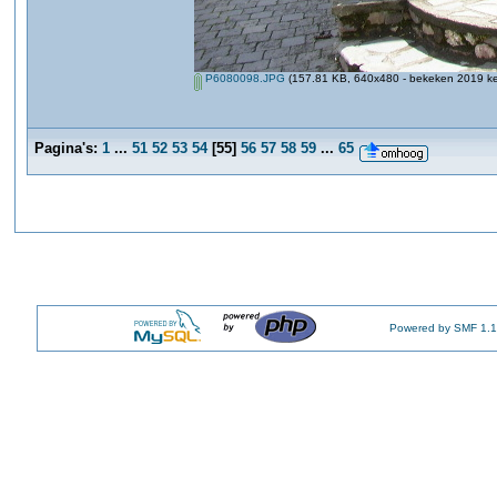
P6080098.JPG
(157.81 KB, 640x480 - bekeken 2019 ke
Pagina's:
1
...
51
52
53
54
[
55
]
56
57
58
59
...
65
Powered by SMF 1.1