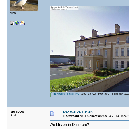
bijna
dunmore_east.PNG
(283.23 KB, 500x300 - bekeken 218
Iggypop
Re: Welke Haven
Gast
«
Antwoord #811 Gepost op:
05-04-2013, 10:48
We blijven in Dunmore?