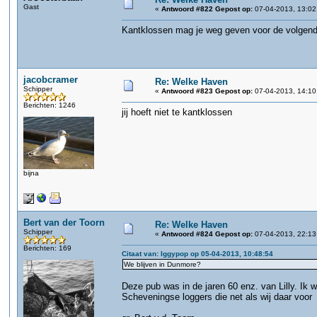
Gast
«
Antwoord #822 Gepost op:
07-04-2013, 13:02
Kantklossen mag je weg geven voor de volgen
jacobcramer
Re: Welke Haven
Schipper
«
Antwoord #823 Gepost op:
07-04-2013, 14:10
Berichten: 1246
jij hoeft niet te kantklossen
bijna
Bert van der Toorn
Re: Welke Haven
Schipper
«
Antwoord #824 Gepost op:
07-04-2013, 22:13
Berichten: 169
Citaat van: Iggypop op 05-04-2013, 10:48:54
We blijven in Dunmore?
Deze pub was in de jaren 60 enz. van Lilly. Ik 
Scheveningse loggers die net als wij daar voor 