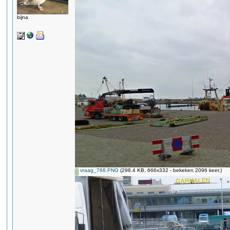
bijna
vraag_768.PNG
(298.4 KB, 666x332 - bekeken 2096 keer.)