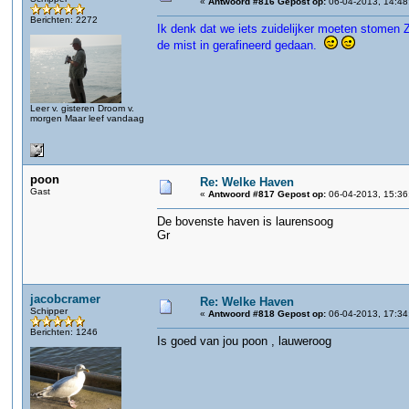
«
Antwoord #816 Gepost op:
06-04-2013, 14:48
Berichten: 2272
Ik denk dat we iets zuidelijker moeten stomen Z
de mist in gerafineerd gedaan.
Leer v. gisteren Droom v.
morgen Maar leef vandaag
poon
Re: Welke Haven
Gast
«
Antwoord #817 Gepost op:
06-04-2013, 15:36
De bovenste haven is laurensoog
Gr
jacobcramer
Re: Welke Haven
Schipper
«
Antwoord #818 Gepost op:
06-04-2013, 17:34
Berichten: 1246
Is goed van jou poon , lauweroog