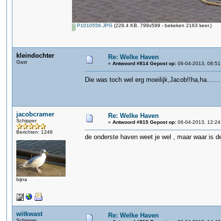
P1010556.JPG
(228.4 KB, 799x599 - bekeken 2163 keer.)
kleindochter
Re: Welke Haven
Gast
«
Antwoord #814 Gepost op:
06-04-2013, 08:51
Die was toch wel erg moeilijk,Jacob!!ha,ha.......
jacobcramer
Re: Welke Haven
Schipper
«
Antwoord #815 Gepost op:
06-04-2013, 12:24
Berichten: 1246
de onderste haven weet je wel , maar waar is 
bijna
witkwast
Re: Welke Haven
Schipper