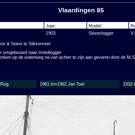
Vlaardingen 85
Jaar:
Model:
Re
1903
Stoomlogger
V
er & Stans te Slikkerveer
er omgebouwd naar mototlogger
onken op de waterweg na van achter te zijn aan gevaren door de M.S
 Rog
1961 t/m1962 Jan Toet
1932 