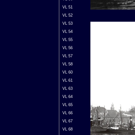
VL 51
VL 52
VL 53
VL 54
VL 55
VL 56
VL 57
VL 58
VL 60
VL 61
VL 63
VL 64
VL 65
VL 66
VL 67
VL 68