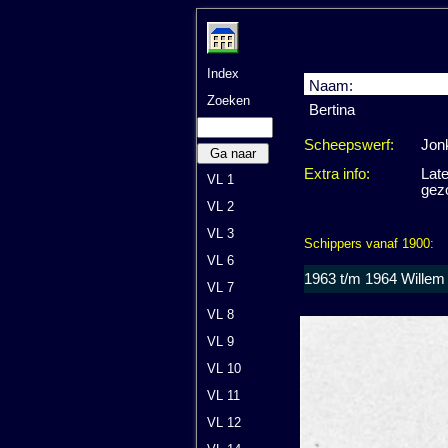
Index
Naam:
Zoeken
Bertina
Scheepswerf:
Jonk
Ga naar
Extra info:
Lat
VL 1
gez
VL 2
VL 3
Schippers vanaf 1900:
VL 6
1963 t/m 1964 Willem
VL 7
VL 8
VL 9
VL 10
VL 11
VL 12