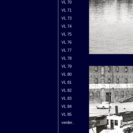
VL 70
VL 71
VL 73
VL 74
VL 75
VL 76
VL 77
VL 78
VL 79
VL 80
VL 81
VL 82
VL 83
VL 84
VL 85
verder..