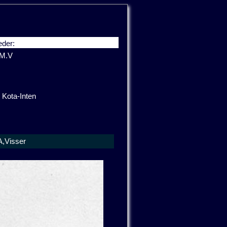
der:
.M.V
 Kota-Inten
A,Visser