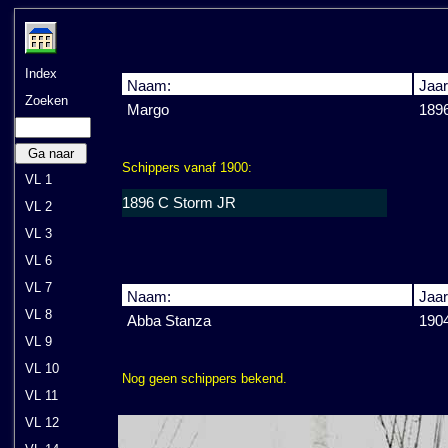
Index
Naam:
Jaar
Zoeken
Margo
189
Ga naar
Schippers vanaf 1900:
VL 1
1896 C Storm JR
VL 2
VL 3
VL 6
VL 7
Naam:
Jaar
VL 8
Abba Stanza
190
VL 9
VL 10
Nog geen schippers bekend.
VL 11
VL 12