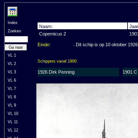
Index
Naam:
Jaar
Zoeken
Copernicus 2
190
Einde:
. Dit schip is op 10 oktober 19
Ga naar
VL 1
Schippers vanaf 1900:
VL 2
1926 Dirk Penning
1901 C
VL 3
VL 6
VL 7
VL 8
VL 9
VL 10
VL 11
VL 12