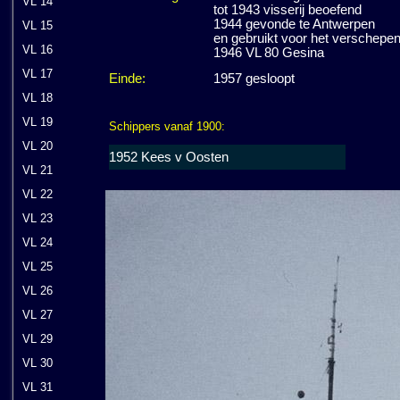
VL 14
tot 1943 visserij beoefend
1944 gevonde te Antwerpen
VL 15
en gebruikt voor het verschepe
VL 16
1946 VL 80 Gesina
VL 17
Einde:
1957 gesloopt
VL 18
VL 19
Schippers vanaf 1900:
VL 20
1952 Kees v Oosten
VL 21
VL 22
VL 23
VL 24
VL 25
VL 26
VL 27
VL 29
VL 30
VL 31