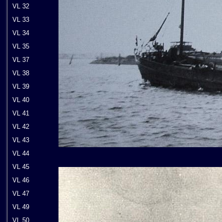
VL 32
VL 33
VL 34
VL 35
VL 37
VL 38
VL 39
VL 40
VL 41
VL 42
VL 43
VL 44
VL 45
VL 46
VL 47
VL 49
VL 50