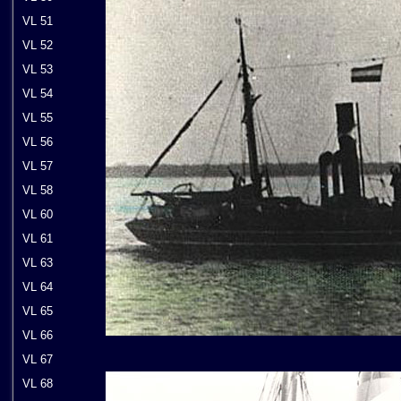
VL 51
VL 52
VL 53
VL 54
VL 55
VL 56
VL 57
VL 58
VL 60
VL 61
VL 63
VL 64
VL 65
VL 66
VL 67
VL 68