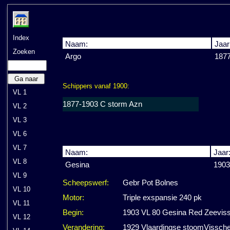
Index
Naam:
Jaar
Zoeken
Argo
187
Ga naar
Schippers vanaf 1900:
VL 1
1877-1903 C storm Azn
VL 2
VL 3
VL 6
VL 7
Naam:
Jaar
VL 8
Gesina
1903
VL 9
Scheepswerf:
Gebr Pot Bolnes
VL 10
Motor:
Triple exspansie 240 pk
VL 11
Begin:
1903 VL 80 Gesina Red Zeeviss
VL 12
Verandering:
1929 Vlaardingse stoomVisscher