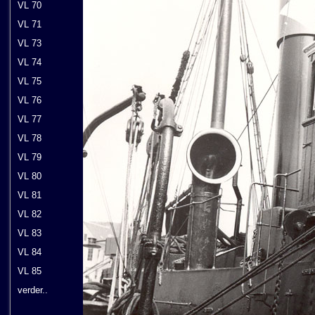
VL 70
VL 71
VL 73
VL 74
VL 75
VL 76
VL 77
VL 78
VL 79
VL 80
VL 81
VL 82
VL 83
VL 84
VL 85
verder..