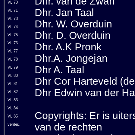
Dhr. van de Zwan
VL 70
Dhr. Jan Taal
VL 71
VL 73
Dhr. W. Overduin
VL 74
Dhr. D. Overduin
VL 75
VL 76
Dhr. A.K Pronk
VL 77
Dhr.A. Jongejan
VL 78
Dhr A. Taal
VL 79
VL 80
Dhr Cor Harteveld (d
VL 81
Dhr Edwin van der H
VL 82
VL 83
VL 84
Copyrights: Er is uite
VL 85
van de rechten
verder..