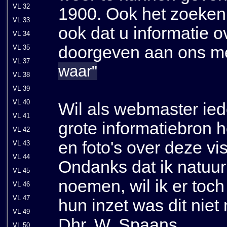
VL 32
1900. Ook het zoeken 
VL 33
ook dat u informatie ov
VL 34
doorgeven aan ons me
VL 35
VL 37
waar"
VL 38
VL 39
VL 40
Wil als webmaster ie
VL 41
grote informatiebron
VL 42
en foto's over deze v
VL 43
VL 44
Ondanks dat ik natuur
VL 45
noemen, wil ik er toc
VL 46
VL 47
hun inzet was dit niet
VL 49
Dhr. W. Spaans
VL 50