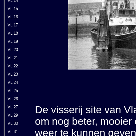
VL 14
VL 15
VL 16
VL 17
VL 18
VL 19
VL 20
VL 21
VL 22
VL 23
VL 24
VL 25
VL 26
De visserij site van V
VL 27
VL 29
om nog beter, mooier e
VL 30
weer te kunnen geven 
VL 31