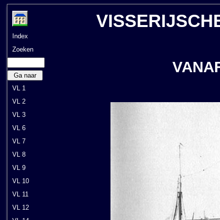
VISSERIJSCH
Index
Zoeken
VANAF
Ga naar
VL 1
VL 2
VL 3
VL 6
VL 7
VL 8
VL 9
VL 10
VL 11
VL 12