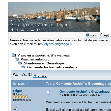
Nieuws:
Nieuwe leden moeten helaas wachten tot dat de webmaster ze a
even een e-mail sturen
jolydesign@ziggo.nl
.
Vraag en antwoord & Wie wat waar
Vraag en antwoord
Stamboom en Genealogie
Gemeente Archief 's-Gravenhage
Pagina's:
[
1
]
Topic: Gemeente Archief 's-Gravenhage (g
Auteur
reiger
Gemeente Archief 's-Gravenhage
Schipper
«
Gepost op:
14-11-2024, 13:33:13 »
Berichten: 3358
Wie heeft er goed contact bij het Gemeente 
Ik ben zelf al een groot aantal jaren niet mee