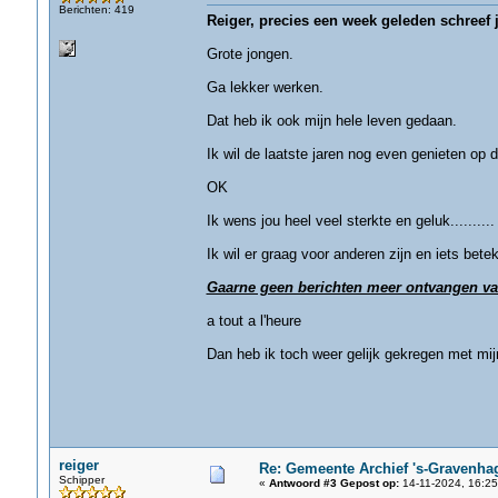
Berichten: 419
Reiger, precies een week geleden schreef j
Grote jongen.
Ga lekker werken.
Dat heb ik ook mijn hele leven gedaan.
Ik wil de laatste jaren nog even genieten op d
OK
Ik wens jou heel veel sterkte en geluk........
Ik wil er graag voor anderen zijn en iets bete
Gaarne geen berichten meer ontvangen va
a tout a l'heure
Dan heb ik toch weer gelijk gekregen met mi
reiger
Re: Gemeente Archief 's-Gravenha
Schipper
«
Antwoord #3 Gepost op:
14-11-2024, 16:25