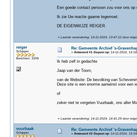
Een goede contact persoon zou voor ons op d
Ik zie Uw reactie gaarne tegemoet.
DE EIGENWIJZE REIGER.
«
Laatste verandering: 14-11-2024, 13:47:12 door reige
reiger
Re: Gemeente Archief 's-Gravenha
Schipper
«
Antwoord #1 Gepost op:
14-11-2024, 14:18
Berichten: 3358
Ik heb zelf in gedachte
Jaap van der Toorn,
van de Website: De bevolking van Scheveni
Deze site is een enorme aanwinst voor een i
of
zeker niet te vergeten Vuurbaak, ons aller M
«
Laatste verandering: 14-11-2024, 14:41:29 door reige
vuurbaak
Re: Gemeente Archief 's-Gravenha
Schipper
«
Antwoord #2 Gepost op:
14-11-2024, 15:24