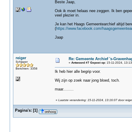
Beste Jaap,
Ook ik moet helaas nee zeggen. Ik ben gepen
veel plezier in.
Je kan het Haags Gemeentearchief altijd bere
(
https://www.facebook.com/haagsgemeentear
Jaap
reiger
Re: Gemeente Archief 's-Gravenha
Schipper
«
Antwoord #7 Gepost op:
15-11-2024, 13:13
Berichten: 3358
Ik heb hier alle begrip voor.
Wij zijn op zoek naar jong bloed, toch.
maar.........
«
Laatste verandering: 15-11-2024, 13:16:07 door reige
Pagina's:
[
1
]