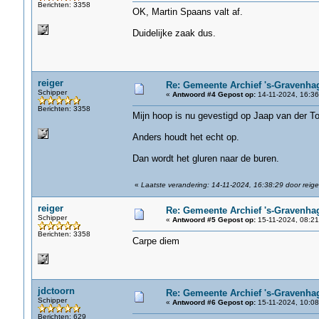
Berichten: 3358
OK, Martin Spaans valt af.
Duidelijke zaak dus.
reiger
Re: Gemeente Archief 's-Gravenha
Schipper
«
Antwoord #4 Gepost op:
14-11-2024, 16:36
Berichten: 3358
Mijn hoop is nu gevestigd op Jaap van der To
Anders houdt het echt op.
Dan wordt het gluren naar de buren.
«
Laatste verandering: 14-11-2024, 16:38:29 door reige
reiger
Re: Gemeente Archief 's-Gravenha
Schipper
«
Antwoord #5 Gepost op:
15-11-2024, 08:21
Berichten: 3358
Carpe diem
jdctoorn
Re: Gemeente Archief 's-Gravenha
Schipper
«
Antwoord #6 Gepost op:
15-11-2024, 10:08
Berichten: 629