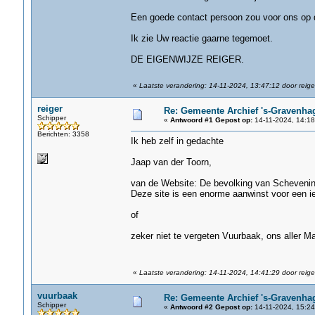
Een goede contact persoon zou voor ons op d
Ik zie Uw reactie gaarne tegemoet.
DE EIGENWIJZE REIGER.
«
Laatste verandering: 14-11-2024, 13:47:12 door reige
reiger
Re: Gemeente Archief 's-Gravenha
Schipper
«
Antwoord #1 Gepost op:
14-11-2024, 14:18
Berichten: 3358
Ik heb zelf in gedachte
Jaap van der Toorn,
van de Website: De bevolking van Scheveni
Deze site is een enorme aanwinst voor een i
of
zeker niet te vergeten Vuurbaak, ons aller M
«
Laatste verandering: 14-11-2024, 14:41:29 door reige
vuurbaak
Re: Gemeente Archief 's-Gravenha
Schipper
«
Antwoord #2 Gepost op:
14-11-2024, 15:24