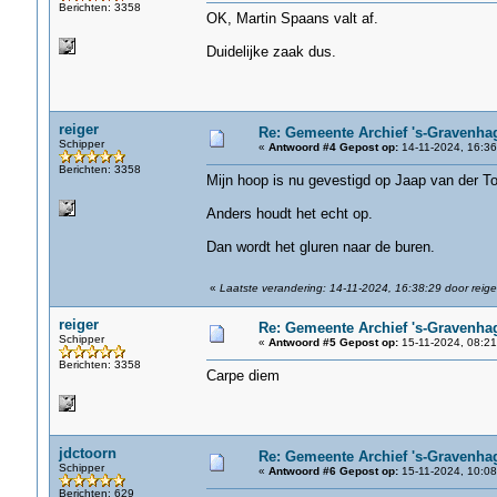
Berichten: 3358
OK, Martin Spaans valt af.
Duidelijke zaak dus.
reiger
Re: Gemeente Archief 's-Gravenha
Schipper
«
Antwoord #4 Gepost op:
14-11-2024, 16:36
Berichten: 3358
Mijn hoop is nu gevestigd op Jaap van der To
Anders houdt het echt op.
Dan wordt het gluren naar de buren.
«
Laatste verandering: 14-11-2024, 16:38:29 door reige
reiger
Re: Gemeente Archief 's-Gravenha
Schipper
«
Antwoord #5 Gepost op:
15-11-2024, 08:21
Berichten: 3358
Carpe diem
jdctoorn
Re: Gemeente Archief 's-Gravenha
Schipper
«
Antwoord #6 Gepost op:
15-11-2024, 10:08
Berichten: 629