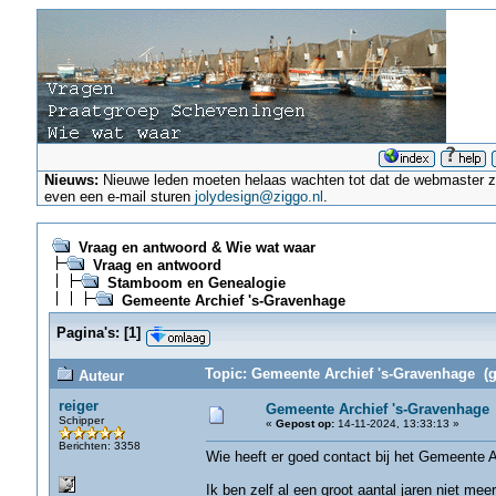
Nieuws:
Nieuwe leden moeten helaas wachten tot dat de webmaster ze a
even een e-mail sturen
jolydesign@ziggo.nl
.
Vraag en antwoord & Wie wat waar
Vraag en antwoord
Stamboom en Genealogie
Gemeente Archief 's-Gravenhage
Pagina's:
[
1
]
Topic: Gemeente Archief 's-Gravenhage (g
Auteur
reiger
Gemeente Archief 's-Gravenhage
Schipper
«
Gepost op:
14-11-2024, 13:33:13 »
Berichten: 3358
Wie heeft er goed contact bij het Gemeente 
Ik ben zelf al een groot aantal jaren niet mee