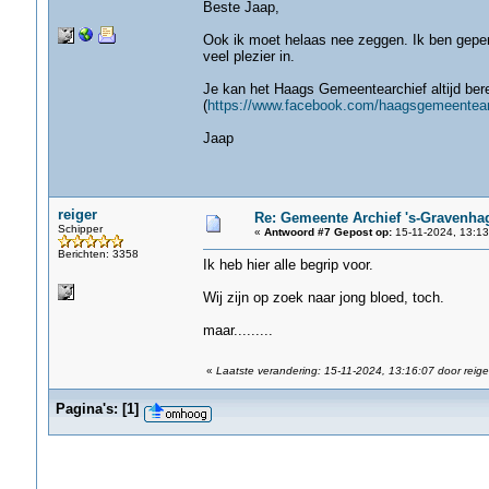
Beste Jaap,
Ook ik moet helaas nee zeggen. Ik ben gepen
veel plezier in.
Je kan het Haags Gemeentearchief altijd bere
(
https://www.facebook.com/haagsgemeentear
Jaap
reiger
Re: Gemeente Archief 's-Gravenha
Schipper
«
Antwoord #7 Gepost op:
15-11-2024, 13:13
Berichten: 3358
Ik heb hier alle begrip voor.
Wij zijn op zoek naar jong bloed, toch.
maar.........
«
Laatste verandering: 15-11-2024, 13:16:07 door reige
Pagina's:
[
1
]