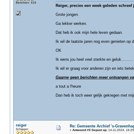
Berichten: 419
Reiger, precies een week geleden schreef j
Grote jongen.
Ga lekker werken.
Dat heb ik ook mijn hele leven gedaan.
Ik wil de laatste jaren nog even genieten op d
OK
Ik wens jou heel veel sterkte en geluk........
Ik wil er graag voor anderen zijn en iets bete
Gaarne geen berichten meer ontvangen va
a tout a l'heure
Dan heb ik toch weer gelijk gekregen met mi
reiger
Re: Gemeente Archief 's-Gravenha
Schipper
«
Antwoord #3 Gepost op:
14-11-2024, 16:25