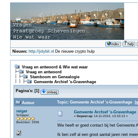
Nieuws:
http://jolybit.nl
De nieuwe crypto hulp
Vraag en antwoord & Wie wat waar
Vraag en antwoord
Stamboom en Genealogie
Gemeente Archief 's-Gravenhage
Pagina's:
[
1
]
Topic: Gemeente Archief 's-Gravenhage (g
Auteur
reiger
Gemeente Archief 's-Gravenhage
Schipper
«
Gepost op:
14-11-2024, 13:33:13 »
Berichten: 3358
Wie heeft er goed contact bij het Gemeente 
Ik ben zelf al een groot aantal jaren niet mee