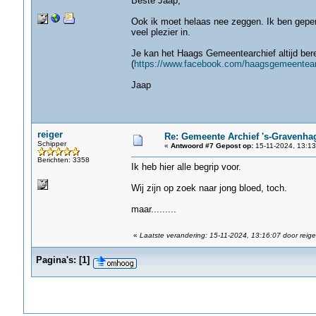
Beste Jaap,
Ook ik moet helaas nee zeggen. Ik ben gepen
veel plezier in.
Je kan het Haags Gemeentearchief altijd bere
(
https://www.facebook.com/haagsgemeentear
Jaap
reiger
Re: Gemeente Archief 's-Gravenha
Schipper
«
Antwoord #7 Gepost op:
15-11-2024, 13:13
Berichten: 3358
Ik heb hier alle begrip voor.
Wij zijn op zoek naar jong bloed, toch.
maar.........
«
Laatste verandering: 15-11-2024, 13:16:07 door reige
Pagina's:
[
1
]