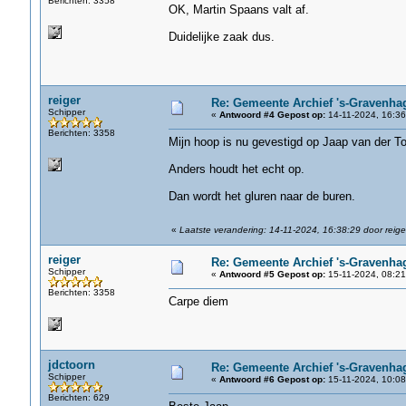
Berichten: 3358
OK, Martin Spaans valt af.
Duidelijke zaak dus.
reiger
Re: Gemeente Archief 's-Gravenha
Schipper
«
Antwoord #4 Gepost op:
14-11-2024, 16:36
Berichten: 3358
Mijn hoop is nu gevestigd op Jaap van der To
Anders houdt het echt op.
Dan wordt het gluren naar de buren.
«
Laatste verandering: 14-11-2024, 16:38:29 door reige
reiger
Re: Gemeente Archief 's-Gravenha
Schipper
«
Antwoord #5 Gepost op:
15-11-2024, 08:21
Berichten: 3358
Carpe diem
jdctoorn
Re: Gemeente Archief 's-Gravenha
Schipper
«
Antwoord #6 Gepost op:
15-11-2024, 10:08
Berichten: 629