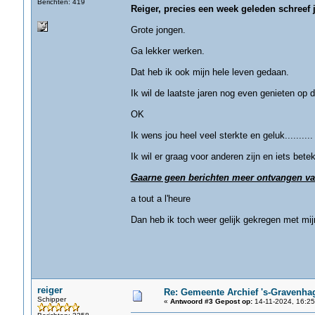
Berichten: 419
Reiger, precies een week geleden schreef j
Grote jongen.
Ga lekker werken.
Dat heb ik ook mijn hele leven gedaan.
Ik wil de laatste jaren nog even genieten op d
OK
Ik wens jou heel veel sterkte en geluk........
Ik wil er graag voor anderen zijn en iets bete
Gaarne geen berichten meer ontvangen va
a tout a l'heure
Dan heb ik toch weer gelijk gekregen met mi
reiger
Re: Gemeente Archief 's-Gravenha
Schipper
«
Antwoord #3 Gepost op:
14-11-2024, 16:25