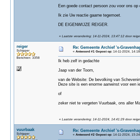
Een goede contact persoon zou voor ons op d
Ik zie Uw reactie gaarne tegemoet.
DE EIGENWIJZE REIGER.
«
Laatste verandering: 14-11-2024, 13:47:12 door reige
reiger
Re: Gemeente Archief 's-Gravenha
Schipper
«
Antwoord #1 Gepost op:
14-11-2024, 14:18
Berichten: 3358
Ik heb zelf in gedachte
Jaap van der Toorn,
van de Website: De bevolking van Scheveni
Deze site is een enorme aanwinst voor een i
of
zeker niet te vergeten Vuurbaak, ons aller M
«
Laatste verandering: 14-11-2024, 14:41:29 door reige
vuurbaak
Re: Gemeente Archief 's-Gravenha
Schipper
«
Antwoord #2 Gepost op:
14-11-2024, 15:24