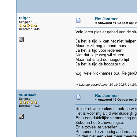
reiger
Re: Jammer
Schipper
«
Antwoord #1 Gepost op:
10
Berichten: 3358
Vele jaren plezier gehad van de sit
Ja het is tijd ik kan het niet helpen
Maar er zit nog iemand thuis
Ja het is tijd voor iedereen
Niet dat ik je weg wil sturen
Maar het is tijd de hoogste tijd
Ja het is tijd de hoogste tijd
w.g. Vele Nicknames o.a. Reiger/D
«
Laatste verandering: 10-10-2024, 14:20:
vuurbaak
Re: Jammer
Schipper
«
Antwoord #2 Gepost op:
10
Berichten: 419
Reiger of welke alias je ook nu weer
Het is voor mij altijd wel duidelijk
Er is een duidelijke verandering g
Zeker in het Scheveningse.
Er is zoveel te vertellen....
Personen die zo nodig andermans 
En dan niet een keer maar meerdere