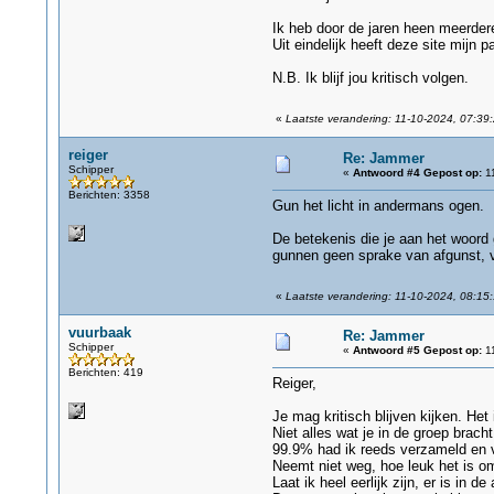
Ik heb door de jaren heen meerde
Uit eindelijk heeft deze site mijn 
N.B. Ik blijf jou kritisch volgen.
«
Laatste verandering: 11-10-2024, 07:39:
reiger
Re: Jammer
Schipper
«
Antwoord #4 Gepost op:
11
Berichten: 3358
Gun het licht in andermans ogen.
De betekenis die je aan het woord 
gunnen geen sprake van afgunst, v
«
Laatste verandering: 11-10-2024, 08:15:
vuurbaak
Re: Jammer
Schipper
«
Antwoord #5 Gepost op:
11
Berichten: 419
Reiger,
Je mag kritisch blijven kijken. He
Niet alles wat je in de groep brach
99.9% had ik reeds verzameld en 
Neemt niet weg, hoe leuk het is o
Laat ik heel eerlijk zijn, er is in 