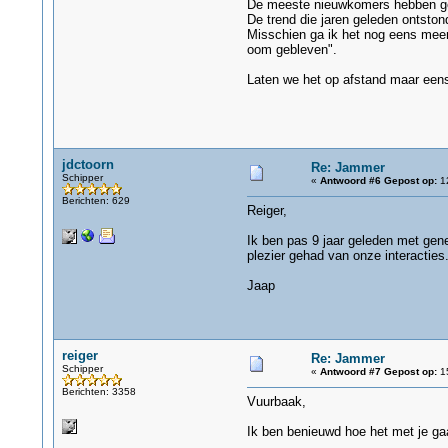
De meeste nieuwkomers hebben gee
De trend die jaren geleden ontston
Misschien ga ik het nog eens meem
oom gebleven".
Laten we het op afstand maar eens
jdctoorn
Re: Jammer
Schipper
«
Antwoord #6 Gepost op:
12
Berichten: 629
Reiger,
Ik ben pas 9 jaar geleden met gene
plezier gehad van onze interacties.
Jaap
reiger
Re: Jammer
Schipper
«
Antwoord #7 Gepost op:
15
Berichten: 3358
Vuurbaak,
Ik ben benieuwd hoe het met je ga