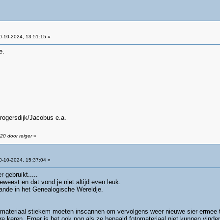
-10-2024, 13:51:15 »
e.
rogersdijk/Jacobus e.a.
20 door reiger
»
-10-2024, 15:37:04 »
 gebruikt.....
 geweest en dat vond je niet altijd even leuk.
aande in het Genealogische Wereldje.
materiaal stiekem moeten inscannen om vervolgens weer nieuwe sier ermee 
 keren. Erger is het ook nog als ze bepaald fotomateriaal niet kunnen vinde