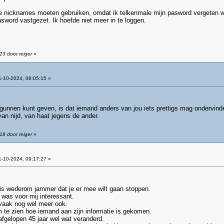
re nicknames moeten gebruiken, omdat ik telkenmale mijn pasword vergeten 
pasword vastgezet. Ik hoefde niet meer in te loggen.
23 door reiger
»
-10-2024, 08:05:15 »
gunnen kunt geven, is dat iemand anders van jou iets prettigs mag ondervinde
an nijd, van haat jegens de ander.
18 door reiger
»
-10-2024, 09:17:27 »
t is wederom jammer dat je er mee wilt gaan stoppen.
t was voor mij interessant.
vaak nog wel meer ook.
m te zien hoe iemand aan zijn informatie is gekomen.
de afgelopen 45 jaar wel wat veranderd.