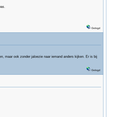
was.
Gelogd
n, maar ook zonder jaloezie naar iemand anders kijken. Er is bij
Gelogd