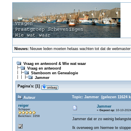
Nieuws:
Nieuwe leden moeten helaas wachten tot dat de webmaster ze
Vraag en antwoord & Wie wat waar
Vraag en antwoord
Stamboom en Genealogie
Jammer
Pagina's:
[
1
]
Topic: Jammer (gelezen 11624 k
Auteur
reiger
Jammer
Schipper
«
Gepost op:
10-10-2024
Berichten: 3358
Jammer dat er zo weinig belangstel
Ik overweeg om hiermee te stoppe