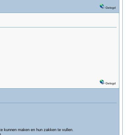
Gelogd
Gelogd
te kunnen maken en hun zakken te vullen.
n.