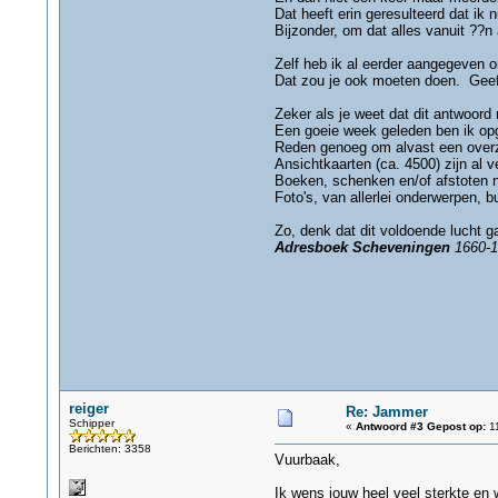
Dat heeft erin geresulteerd dat ik 
Bijzonder, om dat alles vanuit ??n 
Zelf heb ik al eerder aangegeven o
Dat zou je ook moeten doen. Geeft
Zeker als je weet dat dit antwoord
Een goeie week geleden ben ik opge
Reden genoeg om alvast een overz
Ansichtkaarten (ca. 4500) zijn al ve
Boeken, schenken en/of afstoten na
Foto's, van allerlei onderwerpen, b
Zo, denk dat dit voldoende lucht g
Adresboek Scheveningen
1660-1
reiger
Re: Jammer
Schipper
«
Antwoord #3 Gepost op:
11
Berichten: 3358
Vuurbaak,
Ik wens jouw heel veel sterkte en w