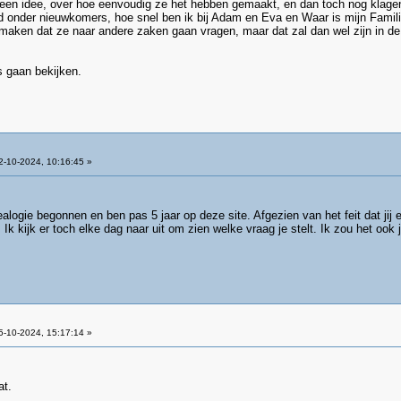
n idee, over hoe eenvoudig ze het hebben gemaakt, en dan toch nog klage
d onder nieuwkomers, hoe snel ben ik bij Adam en Eva en Waar is mijn Familie
aken dat ze naar andere zaken gaan vragen, maar dat zal dan wel zijn in de g
 gaan bekijken.
-10-2024, 10:16:45 »
alogie begonnen en ben pas 5 jaar op deze site. Afgezien van het feit dat jij
 Ik kijk er toch elke dag naar uit om zien welke vraag je stelt. Ik zou het oo
-10-2024, 15:17:14 »
at.