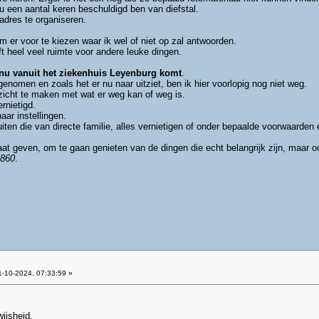
nu een aantal keren beschuldigd ben van diefstal.
adres te organiseren.
m er voor te kiezen waar ik wel of niet op zal antwoorden.
 heel veel ruimte voor andere leuke dingen.
nu vanuit het ziekenhuis Leyenburg komt
.
nomen en zoals het er nu naar uitziet, ben ik hier voorlopig nog niet weg.
icht te maken met wat er weg kan of weg is.
rnietigd.
ar instellingen.
uiten die van directe familie, alles vernietigen of onder bepaalde voorwaarden
aat geven, om te gaan genieten van de dingen die echt belangrijk zijn, maar o
860
.
-10-2024, 07:33:59 »
ijsheid.