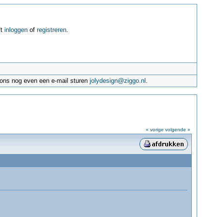
ft
inloggen
of
registreren
.
e ons nog even een e-mail sturen
jolydesign@ziggo.nl
.
« vorige
volgende »