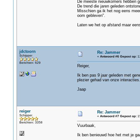
De meeste nieuwkomers hebben gee
De trend die jaren geleden ontston
Misschien ga ik het nog eens meem
oom gebleven".
Laten we het op afstand maar eens
jdctoorn
Re: Jammer
Schipper
«
Antwoord #6 Gepost op:
12
Berichten: 629
Reiger,
Ik ben pas 9 jaar geleden met gene
plezier gehad van onze interacties.
Jaap
reiger
Re: Jammer
Schipper
«
Antwoord #7 Gepost op:
15
Berichten: 3358
Vuurbaak,
Ik ben benieuwd hoe het met je ga