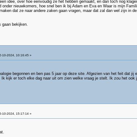
n idee, over hoe eenvoudig ze het hebben gemaakt, en dan toch nog klage
d onder nieuwkomers, hoe snel ben ik bij Adam en Eva en Waar is mijn Familie
aken dat ze naar andere zaken gaan vragen, maar dat zal dan wel zijn in de g
 gaan bekijken.
-10-2024, 10:16:45 »
alogie begonnen en ben pas 5 jaar op deze site. Afgezien van het feit dat jij
 Ik kijk er toch elke dag naar uit om zien welke vraag je stelt. Ik zou het oo
-10-2024, 15:17:14 »
at.