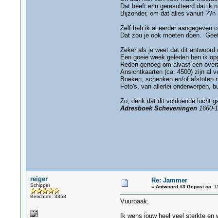
Dat heeft erin geresulteerd dat ik 
Bijzonder, om dat alles vanuit ??n 
Zelf heb ik al eerder aangegeven o
Dat zou je ook moeten doen. Geeft
Zeker als je weet dat dit antwoord
Een goeie week geleden ben ik opge
Reden genoeg om alvast een overz
Ansichtkaarten (ca. 4500) zijn al ve
Boeken, schenken en/of afstoten na
Foto's, van allerlei onderwerpen, b
Zo, denk dat dit voldoende lucht g
Adresboek Scheveningen
1660-1
reiger
Re: Jammer
Schipper
«
Antwoord #3 Gepost op:
11
Berichten: 3358
Vuurbaak,
Ik wens jouw heel veel sterkte en w