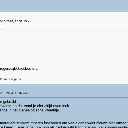
-10-2024, 13:51:15 »
e.
rogersdijk/Jacobus e.a.
20 door reiger
»
-10-2024, 15:37:04 »
 gebruikt.....
 geweest en dat vond je niet altijd even leuk.
aande in het Genealogische Wereldje.
materiaal stiekem moeten inscannen om vervolgens weer nieuwe sier ermee 
 keren. Erger is het ook nog als ze bepaald fotomateriaal niet kunnen vinde