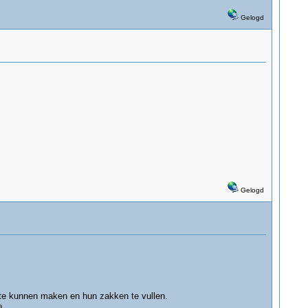
Gelogd
Gelogd
te kunnen maken en hun zakken te vullen.
n.