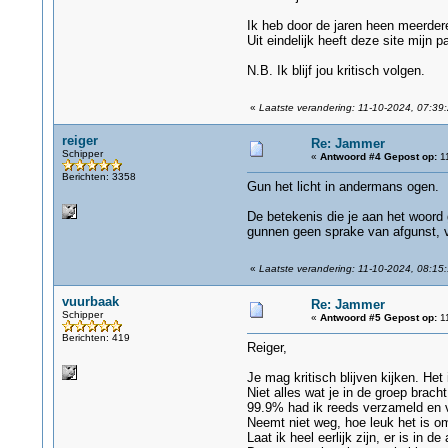
Ik heb door de jaren heen meerde
Uit eindelijk heeft deze site mijn 
N.B. Ik blijf jou kritisch volgen.
«
Laatste verandering: 11-10-2024, 07:39:
reiger
Re: Jammer
Schipper
«
Antwoord #4 Gepost op:
11
Berichten: 3358
Gun het licht in andermans ogen.
De betekenis die je aan het woord 
gunnen geen sprake van afgunst, v
«
Laatste verandering: 11-10-2024, 08:15:
vuurbaak
Re: Jammer
Schipper
«
Antwoord #5 Gepost op:
11
Berichten: 419
Reiger,
Je mag kritisch blijven kijken. He
Niet alles wat je in de groep brach
99.9% had ik reeds verzameld en 
Neemt niet weg, hoe leuk het is o
Laat ik heel eerlijk zijn, er is in 