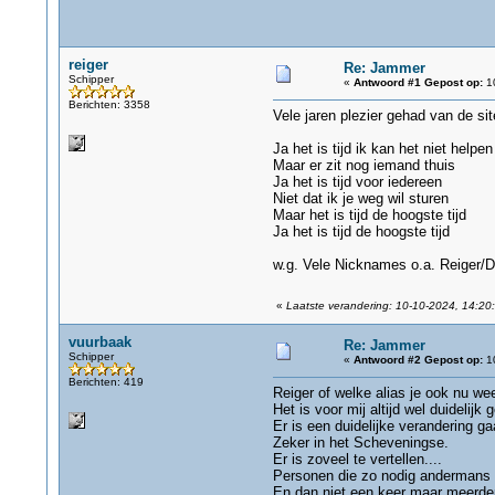
reiger
Re: Jammer
Schipper
«
Antwoord #1 Gepost op:
10
Berichten: 3358
Vele jaren plezier gehad van de sit
Ja het is tijd ik kan het niet helpen
Maar er zit nog iemand thuis
Ja het is tijd voor iedereen
Niet dat ik je weg wil sturen
Maar het is tijd de hoogste tijd
Ja het is tijd de hoogste tijd
w.g. Vele Nicknames o.a. Reiger/D
«
Laatste verandering: 10-10-2024, 14:20:
vuurbaak
Re: Jammer
Schipper
«
Antwoord #2 Gepost op:
10
Berichten: 419
Reiger of welke alias je ook nu weer
Het is voor mij altijd wel duidelijk
Er is een duidelijke verandering g
Zeker in het Scheveningse.
Er is zoveel te vertellen....
Personen die zo nodig andermans 
En dan niet een keer maar meerdere