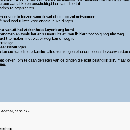
nu een aantal keren beschuldigd ben van diefstal.
adres te organiseren.
m er voor te kiezen waar ik wel of niet op zal antwoorden.
 heel veel ruimte voor andere leuke dingen.
nu vanuit het ziekenhuis Leyenburg komt
.
nomen en zoals het er nu naar uitziet, ben ik hier voorlopig nog niet weg.
icht te maken met wat er weg kan of weg is.
rnietigd.
ar instellingen.
uiten die van directe familie, alles vernietigen of onder bepaalde voorwaarden
aat geven, om te gaan genieten van de dingen die echt belangrijk zijn, maar o
860
.
-10-2024, 07:33:59 »
ijsheid.