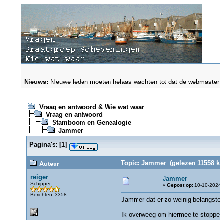
Nieuws:
Nieuwe leden moeten helaas wachten tot dat de webmaster ze
Vraag en antwoord & Wie wat waar
Vraag en antwoord
Stamboom en Genealogie
Jammer
Pagina's:
[
1
]
Topic: Jammer (gelezen 11558 k
Auteur
reiger
Jammer
Schipper
«
Gepost op:
10-10-2024
Berichten: 3358
Jammer dat er zo weinig belangstel
Ik overweeg om hiermee te stoppe