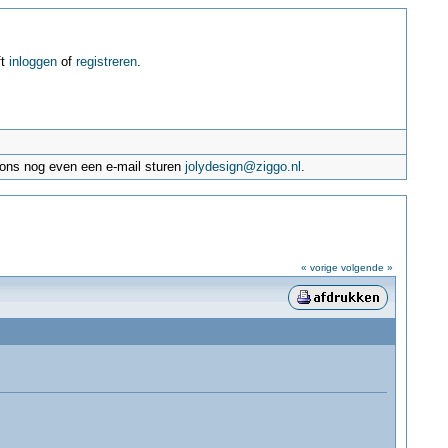
ft
inloggen
of
registreren
.
e ons nog even een e-mail sturen
jolydesign@ziggo.nl
.
« vorige
volgende »