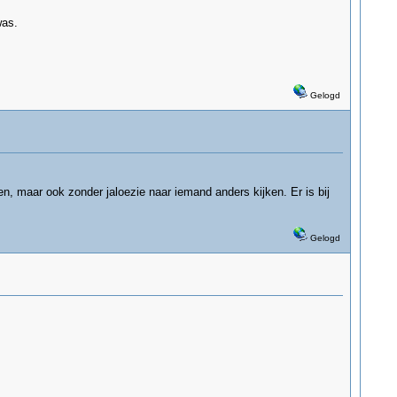
was.
Gelogd
n, maar ook zonder jaloezie naar iemand anders kijken. Er is bij
Gelogd