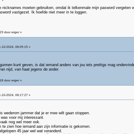
re nicknames moeten gebruiken, omdat ik telkenmale mijn pasword vergeten 
pasword vastgezet. Ik hoefde niet meer in te loggen.
23 door reiger
»
-10-2024, 08:05:15 »
gunnen kunt geven, is dat iemand anders van jou iets prettigs mag ondervinde
an nijd, van haat jegens de ander.
18 door reiger
»
-10-2024, 09:17:27 »
t is wederom jammer dat je er mee wilt gaan stoppen.
t was voor mij interessant.
vaak nog wel meer ook.
m te zien hoe iemand aan zijn informatie is gekomen.
de afgelopen 45 jaar wel wat veranderd.