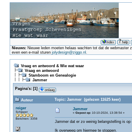
Nieuws:
Nieuwe leden moeten helaas wachten tot dat de webmaster ze a
even een e-mail sturen
jolydesign@ziggo.nl
.
Vraag en antwoord & Wie wat waar
Vraag en antwoord
Stamboom en Genealogie
Jammer
Pagina's:
[
1
]
Topic: Jammer (gelezen 11625 keer)
Auteur
reiger
Jammer
Schipper
«
Gepost op:
10-10-2024, 13:38:54 »
Berichten: 3358
Jammer dat er zo weinig belangstelling is op 
Ik overweeg om hiermee te stoppen.