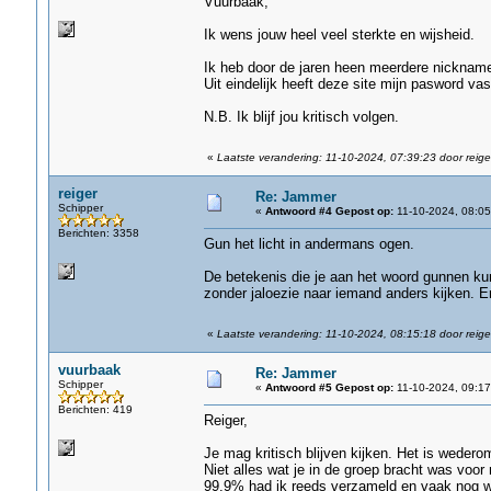
Vuurbaak,
Ik wens jouw heel veel sterkte en wijsheid.
Ik heb door de jaren heen meerdere nicknam
Uit eindelijk heeft deze site mijn pasword vas
N.B. Ik blijf jou kritisch volgen.
«
Laatste verandering: 11-10-2024, 07:39:23 door reige
reiger
Re: Jammer
Schipper
«
Antwoord #4 Gepost op:
11-10-2024, 08:05
Berichten: 3358
Gun het licht in andermans ogen.
De betekenis die je aan het woord gunnen ku
zonder jaloezie naar iemand anders kijken. Er
«
Laatste verandering: 11-10-2024, 08:15:18 door reige
vuurbaak
Re: Jammer
Schipper
«
Antwoord #5 Gepost op:
11-10-2024, 09:17
Berichten: 419
Reiger,
Je mag kritisch blijven kijken. Het is weder
Niet alles wat je in de groep bracht was voor 
99.9% had ik reeds verzameld en vaak nog w