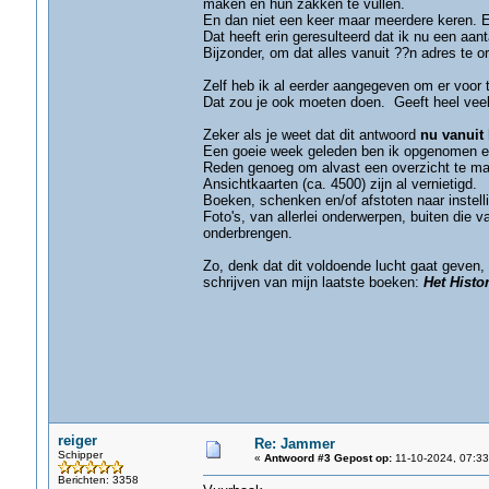
maken en hun zakken te vullen.
En dan niet een keer maar meerdere keren. Er
Dat heeft erin geresulteerd dat ik nu een aan
Bijzonder, om dat alles vanuit ??n adres te o
Zelf heb ik al eerder aangegeven om er voor t
Dat zou je ook moeten doen. Geeft heel veel
Zeker als je weet dat dit antwoord
nu vanuit
Een goeie week geleden ben ik opgenomen en z
Reden genoeg om alvast een overzicht te ma
Ansichtkaarten (ca. 4500) zijn al vernietigd.
Boeken, schenken en/of afstoten naar instell
Foto's, van allerlei onderwerpen, buiten die v
onderbrengen.
Zo, denk dat dit voldoende lucht gaat geven, 
schrijven van mijn laatste boeken:
Het Hist
reiger
Re: Jammer
Schipper
«
Antwoord #3 Gepost op:
11-10-2024, 07:33
Berichten: 3358