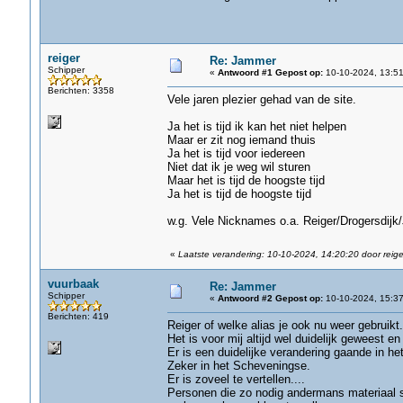
reiger
Re: Jammer
Schipper
«
Antwoord #1 Gepost op:
10-10-2024, 13:51
Berichten: 3358
Vele jaren plezier gehad van de site.
Ja het is tijd ik kan het niet helpen
Maar er zit nog iemand thuis
Ja het is tijd voor iedereen
Niet dat ik je weg wil sturen
Maar het is tijd de hoogste tijd
Ja het is tijd de hoogste tijd
w.g. Vele Nicknames o.a. Reiger/Drogersdijk
«
Laatste verandering: 10-10-2024, 14:20:20 door reige
vuurbaak
Re: Jammer
Schipper
«
Antwoord #2 Gepost op:
10-10-2024, 15:37
Berichten: 419
Reiger of welke alias je ook nu weer gebruikt..
Het is voor mij altijd wel duidelijk geweest en 
Er is een duidelijke verandering gaande in h
Zeker in het Scheveningse.
Er is zoveel te vertellen....
Personen die zo nodig andermans materiaal 