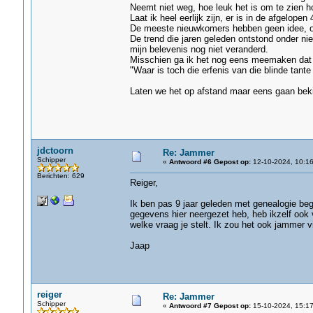
Neemt niet weg, hoe leuk het is om te zien h
Laat ik heel eerlijk zijn, er is in de afgelopen
De meeste nieuwkomers hebben geen idee, o
De trend die jaren geleden ontstond onder ni
mijn belevenis nog niet veranderd.
Misschien ga ik het nog eens meemaken dat z
"Waar is toch die erfenis van die blinde tan
Laten we het op afstand maar eens gaan beki
jdctoorn
Re: Jammer
Schipper
«
Antwoord #6 Gepost op:
12-10-2024, 10:16
Berichten: 629
Reiger,
Ik ben pas 9 jaar geleden met genealogie bego
gegevens hier neergezet heb, heb ikzelf ook v
welke vraag je stelt. Ik zou het ook jammer v
Jaap
reiger
Re: Jammer
Schipper
«
Antwoord #7 Gepost op:
15-10-2024, 15:17