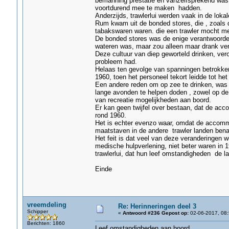
bemanning prestatie en vanzelfsprekend was 
voortdurend mee te maken hadden.
Anderzijds, trawlerlui werden vaak in de lok
Rum kwam uit de bonded stores, die , zoals 
tabakswaren waren. die een trawler mocht meen
De bonded stores was de enige verantwoordeli
wateren was, maar zou alleen maar drank ver
Deze cultuur van diep geworteld drinken, ve
probleem had.
Helaas ten gevolge van spanningen betrokken 
1960, toen het personeel tekort leidde tot he
Een andere reden om op zee te drinken, was
lange avonden te helpen doden , zowel op de u
van recreatie mogelijkheden aan boord.
Er kan geen twijfel over bestaan, dat de acc
rond 1960.
Het is echter evenzo waar, omdat de accomm
maatstaven in de andere trawler landen ben
Het feit is dat veel van deze veranderingen 
medische hulpverlening, niet beter waren in 19
trawlerlui, dat hun leef omstandigheden de l
Einde
vreemdeling
Re: Herinneringen deel 3
Schipper
«
Antwoord #236 Gepost op:
02-06-2017, 08:
Berichten: 1860
Leef omstandigheden aan boord.