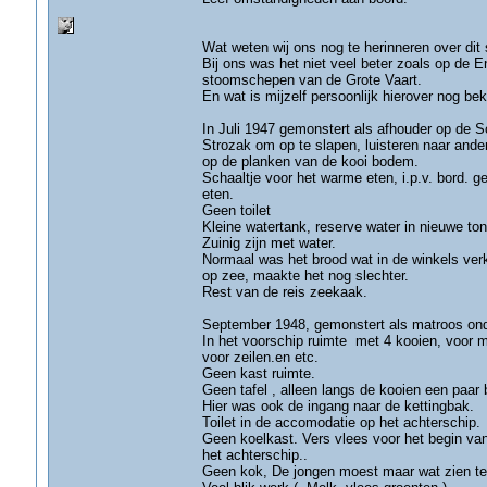
Wat weten wij ons nog te herinneren over dit
Bij ons was het niet veel beter zoals op de 
stoomschepen van de Grote Vaart.
En wat is mijzelf persoonlijk hierover nog be
In Juli 1947 gemonstert als afhouder op de Sc
Strozak om op te slapen, luisteren naar ande
op de planken van de kooi bodem.
Schaaltje voor het warme eten, i.p.v. bord. 
eten.
Geen toilet
Kleine watertank, reserve water in nieuwe to
Zuinig zijn met water.
Normaal was het brood wat in de winkels verk
op zee, maakte het nog slechter.
Rest van de reis zeekaak.
September 1948, gemonstert als matroos ond
In het voorschip ruimte met 4 kooien, voor m
voor zeilen.en etc.
Geen kast ruimte.
Geen tafel , alleen langs de kooien een paar
Hier was ook de ingang naar de kettingbak.
Toilet in de accomodatie op het achterschip.
Geen koelkast. Vers vlees voor het begin van
het achterschip..
Geen kok, De jongen moest maar wat zien te 