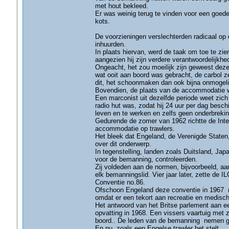
met hout bekleed.
Er was weinig terug te vinden voor een goede 
kots.
De voorzieningen verslechterden radicaal op
inhuurden.
In plaats hiervan, werd de taak om toe te 
aangezien hij zijn verdere verantwoordelijkh
Ongeacht, het zou moeilijk zijn geweest deze
wat ooit aan boord was gebracht, de carbol 
dit, het schoonmaken dan ook bijna onmogeli
Bovendien, de plaats van de accommodatie w
Een marconist uit dezelfde periode weet zich
radio hut was, zodat hij 24 uur per dag besc
leven en te werken en zelfs geen onderbrek
Gedurende de zomer van 1962 richtte de Inte
accommodatie op trawlers.
Het bleek dat Engeland, de Verenigde State
over dit onderwerp.
In tegenstelling, landen zoals Duitsland, Japa
voor de bemanning, controleerden.
Zij voldeden aan de normen, bijvoorbeeld, aa
elk bemanningslid. Vier jaar later, zette d
Conventie no.86.
Ofschoon Engeland deze conventie in 1967 r
omdat er een tekort aan recreatie en medisc
Het antwoord van het Britse parlement aan een
opvatting in 1968. Een vissers vaartuig met z
boord.. De leden van de bemanning nemen ge
En nu, zoals een Engelse trawler het stelt, ..