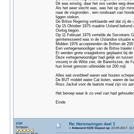
Dit was ernstig, daar het ons verder weg dree
Als het weer slecht was, was het op zijn mins
naar de visgronden , een rondvaart van honder
liggen steken.
De Britse Regering verklaarde wel dat zij de 
Op 15 Oktober 1975 maakte IJsland bekend dat
Oorlog begon.
Op 11 Februari 1976 vertelde de Secretaris
geïnteresseerd was in de IJslandse situatie 
Midden 1976 accepteerden de Britten de 200 
Een vertegenwoordiger van de Britse trawler i
Er werden grote vraagtekens geplaatst bij de 
Deze vertegenwoordiger had gelijk en tussen
visserij in de Witte zee, de Barentszee, de
hun limiet grenzen uitbreidde tot 200 mijl.
Alles wat overbleef waren wat houten schepe
De BUT middel water Cat boten, waren de laat
Ross Jackal voor de laatste maal zijn vis aa
Het beroep waar ik zo veel van had gehouden
Einde
zier
Re: Herinneringen deel 3
Schipper
«
Antwoord #226 Gepost op:
22-05-2017, 11:
Berichten: 3620