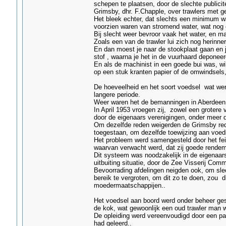
schepen te plaatsen, door de slechte publicit
Grimsby, dhr. F.Chapple, over trawlers met ge
Het bleek echter, dat slechts een minimum wa
voorzien waren van stromend water, wat nog
Bij slecht weer bevroor vaak het water, en ma
Zoals een van de trawler lui zich nog herinnerd
En dan moest je naar de stookplaat gaan en 
stof , waarna je het in de vuurhaard deponeer
En als de machinist in een goede bui was, w
op een stuk kranten papier of de omwindsels,
De hoeveelheid en het soort voedsel wat wer
langere periode.
Weer waren het de bemanningen in Aberdeen,
In April 1953 vroegen zij, zowel een grotere 
door de eigenaars verenigingen, onder meer d
Om dezelfde reden weigerden de Grimsby rede
toegestaan, om dezelfde toewijzing aan voed
Het probleem werd samengesteld door het fei
waarvan verwacht werd, dat zij goede rendem
Dit systeem was noodzakelijk in de eigenaars
uitbuiting situatie, door de Zee Visserij Comm
Bevoorrading afdelingen neigden ook, om sle
bereik te vergroten, om dit zo te doen, zou 
moedermaatschappijen..
Het voedsel aan boord werd onder beheer ges
de kok, wat gewoonlijk een oud trawler man w
De opleiding werd vereenvoudigd door een paa
had geleerd..