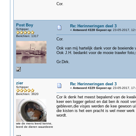
Cor.
Post Boy
Re: Herinneringen deel 3
Schipper
«
Antwoord #228 Gepost op:
23-05-2017, 12:
Berichten: 1317
Cor.
Ook van mij hartelijk dank voor de boeiende 
Ook J.H. bedankt voor de mooie trawler foto,
Gr.Dirk.
zier
Re: Herinneringen deel 3
Schipper
«
Antwoord #229 Gepost op:
23-05-2017, 17:
Berichten: 3620
Cor ik denk het meest bepalend van de kwalie
keer een logger gelost en dat ben ik nooit ver
gebleven,die visjes werden de kee gewoon uitg
die kisten is het een pracht is wel meer werk
wordt.
wie de mens leerd kenne,
leerd de dieren waardeere