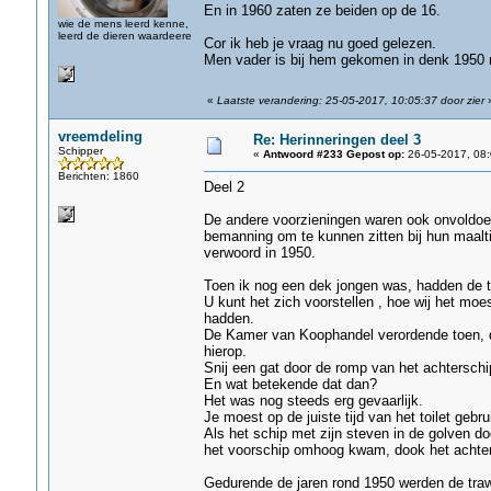
En in 1960 zaten ze beiden op de 16.
wie de mens leerd kenne,
leerd de dieren waardeere
Cor ik heb je vraag nu goed gelezen.
Men vader is bij hem gekomen in denk 1950 
«
Laatste verandering: 25-05-2017, 10:05:37 door zier
vreemdeling
Re: Herinneringen deel 3
Schipper
«
Antwoord #233 Gepost op:
26-05-2017, 08:
Berichten: 1860
Deel 2
De andere voorzieningen waren ook onvoldoe
bemanning om te kunnen zitten bij hun maaltij
verwoord in 1950.
Toen ik nog een dek jongen was, hadden de tr
U kunt het zich voorstellen , hoe wij het mo
hadden.
De Kamer van Koophandel verordende toen, d
hierop.
Snij een gat door de romp van het achterschi
En wat betekende dat dan?
Het was nog steeds erg gevaarlijk.
Je moest op de juiste tijd van het toilet gebr
Als het schip met zijn steven in de golven d
het voorschip omhoog kwam, dook het achters
Gedurende de jaren rond 1950 werden de traw