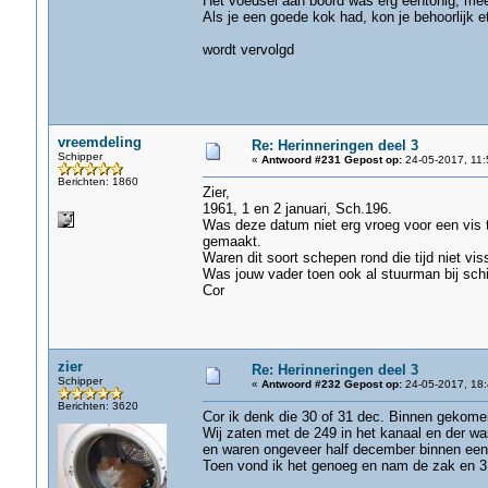
Het voedsel aan boord was erg eentonig, meel
Als je een goede kok had, kon je behoorlijk et
wordt vervolgd
vreemdeling
Re: Herinneringen deel 3
Schipper
«
Antwoord #231 Gepost op:
24-05-2017, 11:
Berichten: 1860
Zier,
1961, 1 en 2 januari, Sch.196.
Was deze datum niet erg vroeg voor een vis t
gemaakt.
Waren dit soort schepen rond die tijd niet vis
Was jouw vader toen ook al stuurman bij schi
Cor
zier
Re: Herinneringen deel 3
Schipper
«
Antwoord #232 Gepost op:
24-05-2017, 18:
Berichten: 3620
Cor ik denk die 30 of 31 dec. Binnen gekomen 
Wij zaten met de 249 in het kanaal en der wa
en waren ongeveer half december binnen een 
Toen vond ik het genoeg en nam de zak en 3 