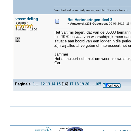
Voor behaalde aantal punten, zie blad 1 eerste bericht.
vreemdeling
Re: Herinneringen deel 3
Schipper
«
Antwoord #239 Gepost op:
06-06-2017, 11:
Berichten: 1860
Het valt mij tegen, dat van de 35000 bemann
tot 1970 en waarvan waarschijnlijk meer dan 
situatie aan boord van een logger in die peri
Zijn wij alles al vergeten of interesseert het 
Jammer
Het stimuleert echt niet om weer nieuwe stukj
Cor.
Pagina's:
1
...
12
13
14
15
[
16
]
17
18
19
20
...
105