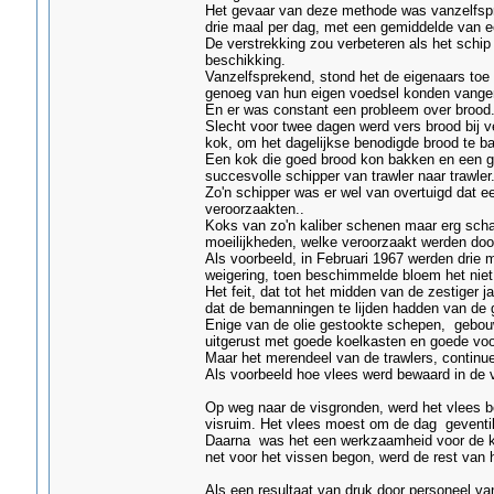
Het gevaar van deze methode was vanzelfspr
drie maal per dag, met een gemiddelde van ee
De verstrekking zou verbeteren als het schip 
beschikking.
Vanzelfsprekend, stond het de eigenaars toe
genoeg van hun eigen voedsel konden vange
En er was constant een probleem over brood
Slecht voor twee dagen werd vers brood bij 
kok, om het dagelijkse benodigde brood te b
Een kok die goed brood kon bakken en een g
succesvolle schipper van trawler naar trawler
Zo'n schipper was er wel van overtuigd dat
veroorzaakten..
Koks van zo'n kaliber schenen maar erg schaa
moeilijkheden, welke veroorzaakt werden door
Als voorbeeld, in Februari 1967 werden dri
weigering, toen beschimmelde bloem het nie
Het feit, dat tot het midden van de zestiger
dat de bemanningen te lijden hadden van de 
Enige van de olie gestookte schepen, gebouwd
uitgerust met goede koelkasten en goede voo
Maar het merendeel van de trawlers, continue
Als voorbeeld hoe vlees werd bewaard in de vr
Op weg naar de visgronden, werd het vlees bo
visruim. Het vlees moest om de dag geventil
Daarna was het een werkzaamheid voor de kok
net voor het vissen begon, werd de rest van 
Als een resultaat van druk door personeel van