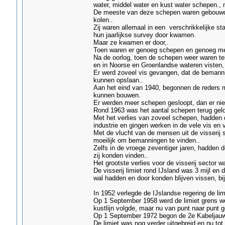
water, middel water en kust water schepen.,
De meeste van deze schepen waren gebouwd 
kolen..
Zij waren allemaal in een verschrikkelijke s
hun jaarlijkse survey door kwamen.
Maar ze kwamen er door,.
Toen waren er genoeg schepen en genoeg m
Na de oorlog, toen de schepen weer waren ter
en in Noorse en Groenlandse wateren visten, 
Er werd zoveel vis gevangen, dat de bemanni
kunnen opslaan..
Aan het eind van 1940, begonnen de reders m
kunnen bouwen.
Er werden meer schepen gesloopt, dan er n
Rond 1963 was het aantal schepen terug gel
Met het verlies van zoveel schepen, hadden 
industrie en gingen werken in de vele vis en 
Met de vlucht van de mensen uit de visserij s
moeilijk om bemanningen te vinden..
Zelfs in de vroege zeventiger jaren, hadden 
zij konden vinden..
Het grootste verlies voor de visserij sector 
De visserij limiet rond IJsland was 3 mijl en
wal hadden en door konden blijven vissen, bij
In 1952 verlegde de IJslandse regering de limie
Op 1 September 1958 werd de limiet grens weer
kustlijn volgde, maar nu van punt naar punt g
Op 1 September 1972 begon de 2e Kabeljauw
De limiet was nog verder uitgebreid en nu tot 