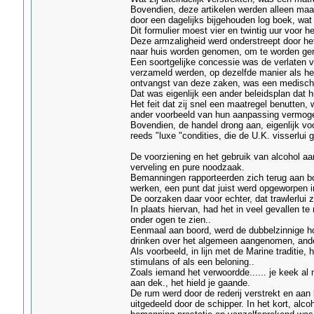
Bovendien, deze artikelen werden alleen maa
door een dagelijks bijgehouden log boek, wat
Dit formulier moest vier en twintig uur voor 
Deze armzaligheid werd onderstreept door het
naar huis worden genomen, om te worden ger
Een soortgelijke concessie was de verlaten v
verzameld werden, op dezelfde manier als he
ontvangst van deze zaken, was een medische
Dat was eigenlijk een ander beleidsplan dat 
Het feit dat zij snel een maatregel benutten
ander voorbeeld van hun aanpassing vermog
Bovendien, de handel drong aan, eigenlijk voo
reeds "luxe "condities, die de U.K. visserlui 
De voorziening en het gebruik van alcohol aa
verveling en pure noodzaak.
Bemanningen rapporteerden zich terug aan boo
werken, een punt dat juist werd opgeworpen in
De oorzaken daar voor echter, dat trawlerlui 
In plaats hiervan, had het in veel gevallen 
onder ogen te zien..
Eenmaal aan boord, werd de dubbelzinnige hou
drinken over het algemeen aangenomen, anderz
Als voorbeeld, in lijn met de Marine traditie
stimulans of als een beloning..
Zoals iemand het verwoordde...... je keek al 
aan dek., het hield je gaande.
De rum werd door de rederij verstrekt en aan
uitgedeeld door de schipper. In het kort, alco