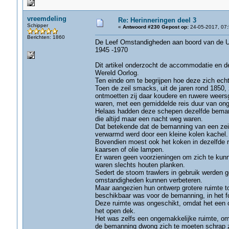
vreemdeling
Re: Herinneringen deel 3
Schipper
«
Antwoord #230 Gepost op:
24-05-2017, 07:
Berichten: 1860
De Leef Omstandigheden aan boord van de U.K
1945 -1970
Dit artikel onderzocht de accommodatie en de
Wereld Oorlog.
Ten einde om te begrijpen hoe deze zich echt
Toen de zeil smacks, uit de jaren rond 1850,
ontmoetten zij daar koudere en ruwere weersg
waren, met een gemiddelde reis duur van ong
Helaas hadden deze schepen dezelfde bemanni
die altijd maar een nacht weg waren.
Dat betekende dat de bemanning van een zeil
verwarmd werd door een kleine kolen kachel.
Bovendien moest ook het koken in dezelfde r
kaarsen of olie lampen.
Er waren geen voorzieningen om zich te kunn
waren slechts houten planken.
Sedert de stoom trawlers in gebruik werden 
omstandigheden kunnen verbeteren.
Maar aangezien hun ontwerp grotere ruimte t
beschikbaar was voor de bemanning, in het fo
Deze ruimte was ongeschikt, omdat het een o
het open dek.
Het was zelfs een ongemakkelijke ruimte, omd
de bemanning dwong zich te moeten schrap ze