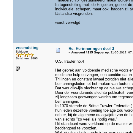
"moederschip" gestationeerd moest worden op 
In tegenstelling met de Engelsen, genoot de 
individuele schepen, maar ook hadden zij tw
IJslandse visgronden.
wordt vervolgd
vreemdeling
Re: Herinneringen deel 3
Schipper
«
Antwoord #235 Gepost op:
31-05-2017, 07:
Berichten: 1860
U.S,Trawler no,4
Het gebrek aan voldoende medische voorzieni
medische hulp ontvingen, een conditie dat i
Trillingen en constant lawaai zorgden niet a
bemanningsleden tot het maken van fouten, o
Dat was dikwijls slechter op de nieuwe schep
Door de voortdurende slechte publiciteit, ve
zij langzaam gedwongen werden om tegemoet
bemanningen.
In 1970 stemde de Britse Trawler Federatie ( 
hun leden dezelfde voeding toelage zou word
echter, bij de algemene draagwijdte van de ho
van slechts "zo veel als nodig was."
Dit standpunt werd verklaard op de manier w
beddengoed te voorzien.
Wat zij uiteindelijk verstrekten, was een m