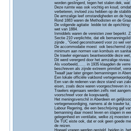
worden geslingerd, tegen het stalen dek, wat
Deze ruimte was ook vochtig en koud, omdat 
verbeteren, invloed zou hebben op de stabilite
De armzalige leef omstandigheden en de hoger
Rond 1883 waren de Methodisten en de Graaf 
De volgende agitatie leidde tot de oprichtin
wet van 1884.
Inmiddels waren de vereisten zeer beperkt. Zi
Sectie 210 verplichtte, dat elk bemanningsli
zijnde , "Goed geconstrueerd voor zo wel ven
De accommodatie moest ook beschermd zijn t
minimum aan normen van kombuis en sanitair
De trawler eigenaars beantwoordde deze wet, 
Dit werd verergerd door het armzalige niveau
Als voorbeeld,...... in 1935 klaagden de verre
beschreven als zijnde extreem primitief, vero
Twaalf jaar later gingen bemanningen in Aber
Een lokale officiële vakbond vertegenwoordig
Een van de redenen van deze stand van zake
eisen, zoals deze waren voorgeschreven in s
Trawlers eigenaars werden zelfs niet aangem
voorschreef voor de koopvaardij.
Het meningsverschil in Aberdeen en gelijksoo
vertegenwoordiging, namens al de trawler lui
Labour Regering, die een beschrijving gaf va
bemanning daar moest leven en slapen in een
gelegenheid en ventilatie, welke zij moesten 
De TUC eiste ook, dat er ook geen goede me
de reizen.
Hoewel vragen werden gesteld, beiden in het