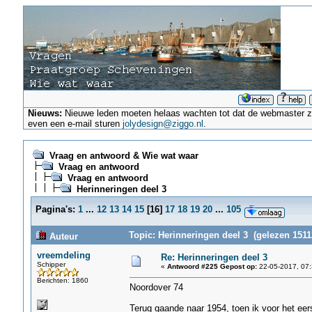
Nieuws:
Nieuwe leden moeten helaas wachten tot dat de webmaster ze a
even een e-mail sturen
jolydesign@ziggo.nl
.
Vraag en antwoord & Wie wat waar
Vraag en antwoord
Vraag en antwoord
Herinneringen deel 3
Pagina's:
1
...
12
13
14
15
[
16
]
17
18
19
20
...
105
Topic: Herinneringen deel 3 (gelezen 1511
Auteur
vreemdeling
Re: Herinneringen deel 3
Schipper
«
Antwoord #225 Gepost op:
22-05-2017, 07:
Berichten: 1860
Noordover 74
Terug gaande naar 1954, toen ik voor het ee