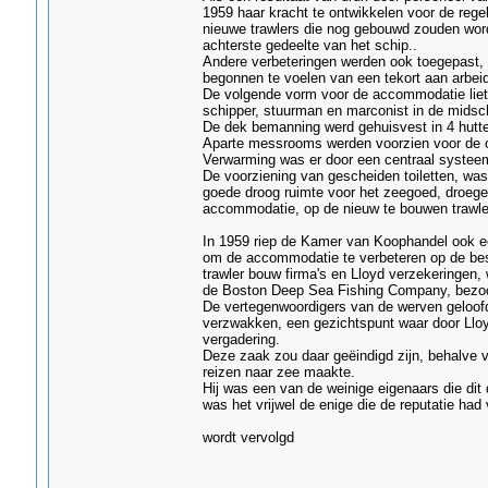
1959 haar kracht te ontwikkelen voor de reg
nieuwe trawlers die nog gebouwd zouden wor
achterste gedeelte van het schip..
Andere verbeteringen werden ook toegepast, d
begonnen te voelen van een tekort aan arbeid
De volgende vorm voor de accommodatie liet
schipper, stuurman en marconist in de midsc
De dek bemanning werd gehuisvest in 4 hutte
Aparte messrooms werden voorzien voor de of
Verwarming was er door een centraal systeem
De voorziening van gescheiden toiletten, w
goede droog ruimte voor het zeegoed, droege
accommodatie, op de nieuw te bouwen trawler
In 1959 riep de Kamer van Koophandel ook ee
om de accommodatie te verbeteren op de bes
trawler bouw firma's en Lloyd verzekeringen, 
de Boston Deep Sea Fishing Company, bezoc
De vertegenwoordigers van de werven geloofd
verzwakken, een gezichtspunt waar door Llo
vergadering.
Deze zaak zou daar geëindigd zijn, behalve v
reizen naar zee maakte.
Hij was een van de weinige eigenaars die dit d
was het vrijwel de enige die de reputatie had
wordt vervolgd