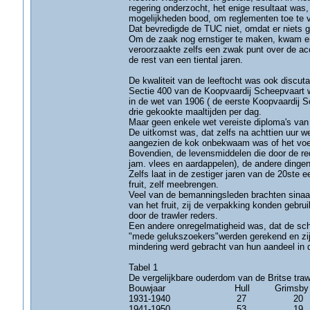
regering onderzocht, het enige resultaat was
mogelijkheden bood, om reglementen toe te 
Dat bevredigde de TUC niet, omdat er niets 
Om de zaak nog ernstiger te maken, kwam er 
veroorzaakte zelfs een zwak punt over de ac
de rest van een tiental jaren.
De kwaliteit van de leeftocht was ook discuta
Sectie 400 van de Koopvaardij Scheepvaart
in de wet van 1906 ( de eerste Koopvaardij Sc
drie gekookte maaltijden per dag.
Maar geen enkele wet vereiste diploma's van
De uitkomst was, dat zelfs na achttien uur 
aangezien de kok onbekwaam was of het voe
Bovendien, de levensmiddelen die door de red
jam. vlees en aardappelen), de andere dinge
Zelfs laat in de zestiger jaren van de 20ste 
fruit, zelf meebrengen.
Veel van de bemanningsleden brachten sinaas
van het fruit, zij de verpakking konden gebrui
door de trawler reders.
Een andere onregelmatigheid was, dat de sch
"mede gelukszoekers"werden gerekend en zij
mindering werd gebracht van hun aandeel in 
Tabel 1
De vergelijkbare ouderdom van de Britse trawl
Bouwjaar Hull Grimsby F
1931-1940 27 2
1941-1950 53 