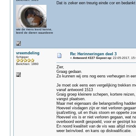
Dat is zeker een treurig einde cor en bedankt
wie de mens leerd kenne,
leerd de dieren waardeere
vreemdeling
Re: Herinneringen deel 3
Schipper
«
Antwoord #227 Gepost op:
22-05-2017, 15:
Berichten: 1860
Zier,
Graag gedaan.
Zo kunnen wij ons nog eens verheugen in een
Je moet ook eens een vergelijking trekken me
vanaf antwoord 1513
Graig groep kleinere schepen, kortere reizen
vangst plaatsen.
Maar met eigenaars die belangstelling hadde
Hoeveel visdagen zijn er niet verloren gegaan
ijsafzetting, uit en thuis stoom en opperte 
Hoeveel vis is er niet verloren gegaan, wat n
overboord wordt gespoeld, voor er gestript k
En noord kwaliteit van de vis was altijd mind
weer beìnvloed. en kans op diskwalificatie.