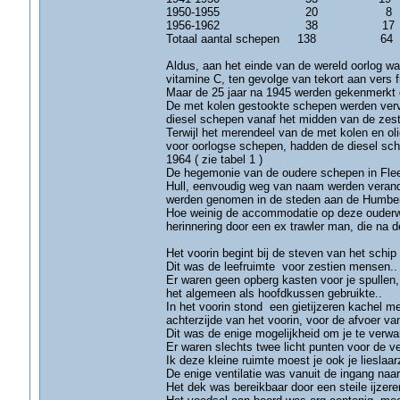
1950-1955 20 
1956-1962 38 
Totaal aantal schepen 138
Aldus, aan het einde van de wereld oorlog w
vitamine C, ten gevolge van tekort aan vers fr
Maar de 25 jaar na 1945 werden gekenmerkt do
De met kolen gestookte schepen werden verv
diesel schepen vanaf het midden van de zest
Terwijl het merendeel van de met kolen en 
voor oorlogse schepen, hadden de diesel sche
1964 ( zie tabel 1 )
De hegemonie van de oudere schepen in Fleetw
Hull, eenvoudig weg van naam werden verand
werden genomen in de steden aan de Humber r
Hoe weinig de accommodatie op deze ouderwe
herinnering door een ex trawler man, die na d
Het voorin begint bij de steven van het schi
Dit was de leefruimte voor zestien mensen..
Er waren geen opberg kasten voor je spullen,
het algemeen als hoofdkussen gebruikte..
In het voorin stond een gietijzeren kachel me
achterzijde van het voorin, voor de afvoer va
Dit was de enige mogelijkheid om je te verwa
Er waren slechts twee licht punten voor de ve
Ik deze kleine ruimte moest je ook je lieslaar
De enige ventilatie was vanuit de ingang naar
Het dek was bereikbaar door een steile ijzeren