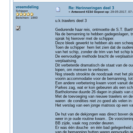
vreemdeling
Re: Herinneringen deel 3
Schipper
«
Antwoord #234 Gepost op:
29-05-2017, 07:
Berichten: 1860
u.k.trawlers deel 3
Gedurende haar reis, ontmoette de S.T. Bar
Na de bemanning te hebben gadegeslagen, tr
sprak hij hierover met de schipper.
Deze bleek gewerkt te hebben als een scheepva
Toen de schipper hem liet zien dat de oude
van het schip, zonder de trim van het schip t
De eenvoudige methode bracht de verplaatsing
verplaatsing.
Dit verbeterde dramatisch de staat van de o
lopen, om mensen te verliezen.
Nog steeds strookte de noodzaak met het pla
voorin accommodatie voor de bemanning, tot l
Een andere verbetering kwam voort vanuit de
Parkes zag, wat er kon gebeuren als een schi
Bartholomew duurde 26 dagen in plaats van d
Met de toevoeging van nieuwe trawlers en de
waren de condities niet zo goed als velen in
Het verslag van een jonge matroos op een van 
De hut van de dekjongen was direct boven de 
weer in je oude routine kwam.. De voorzienin
BB zijde, vaak nog zonder deuren.
Er was één douche en één bad gelegenheid aa
van de bemanning hutten waren eenvoudig gev