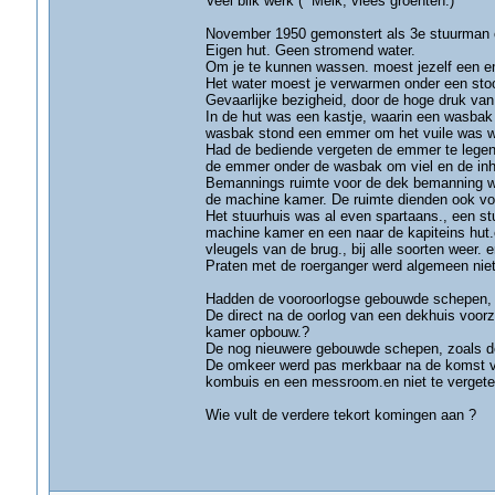
Veel blik werk ( Melk, vlees groenten.)
November 1950 gemonstert als 3e stuurman 
Eigen hut. Geen stromend water.
Om je te kunnen wassen. moest jezelf een e
Het water moest je verwarmen onder een sto
Gevaarlijke bezigheid, door de hoge druk van
In de hut was een kastje, waarin een wasbak
wasbak stond een emmer om het vuile was w
Had de bediende vergeten de emmer te legen 
de emmer onder de wasbak om viel en de inho
Bemannings ruimte voor de dek bemanning was
de machine kamer. De ruimte dienden ook voo
Het stuurhuis was al even spartaans., een s
machine kamer en een naar de kapiteins hut
vleugels van de brug., bij alle soorten weer. e
Praten met de roerganger werd algemeen niet 
Hadden de vooroorlogse gebouwde schepen, z
De direct na de oorlog van een dekhuis voorz
kamer opbouw.?
De nog nieuwere gebouwde schepen, zoals de
De omkeer werd pas merkbaar na de komst v
kombuis en een messroom.en niet te vergete
Wie vult de verdere tekort komingen aan ?