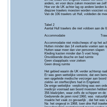
anders, en voor deze zaken moesten we zelf
Hoe ver de UK achter lag op andere landen k
diepzee trawlers moesten worden voorzien va
Van de 106 trawlers uit Hull, voldeden de me
Tabel 2
Aantal Hull trawlers die niet voldoen aan d
Accommodatie Trawlers die nie
Accommodatie niet midscheeps of op het
Hutten minder dan 14 vierkante voeten aan 
Hutten waar meer dan vier perso
Kleding kasten minder dan 5 v
Onvoldoende douche en bad
Geen slaapplaats voor 
Geen droog rui
Het gebied waarin de UK verder achterop raa
Er was geen wettelijke vereiste, dat een bema
een opgeleide medische verzorger aan boord 
ziekte- en sterftecijfers had in Engeland.
De enige wettelijke verplichting was een or
medicijn voorraad aan boord moesten hebben
356 bladzijden, waar zelfs de schipper en de
Gedurende de jaren rond 1960, was natuurlij
maakte het vaak zo gevaarlijk , dat het was v
Na het ongeval in 1968, toen drie Hull trawl