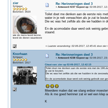
zier
Re: Herinneringen deel 3
Schipper
«
Antwoord #237 Gepost op:
02-06-2017, 12:
Berichten: 3620
Toilet doet me denken aan de eerste reis met
water in je nek verwachten als je zat te boute
Die wc was het zelfde als die we hadden in d
En de acomodatie daar werd ook weinig gebr
staand.
wie de mens leerd kenne,
leerd de dieren waardeere
«
Laatste verandering: 02-06-2017, 12:45:41 door zier
Knorhaan
Re: Herinneringen deel 3
Schipper
«
Antwoord #238 Gepost op:
02-06-2017, 23:
Berichten: 1817
Citaat van: zier op 02-06-2017, 12:42:15
Toilet doet me denken aan de eerste reis met de 196,da
je zat te bouten.
Die wc was het zelfde als die we hadden in de zeezwalu
En de acomodatie daar werd ook weinig gebruik van ge
Meerdere malen dat we slang erdoor moesten
Als ik me goed herinner zat er wel een klep 
K