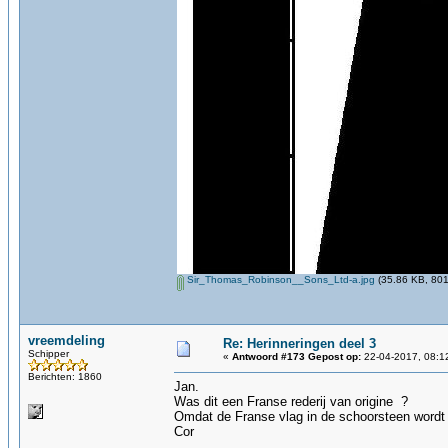
Sir_Thomas_Robinson__Sons_Ltd-a.jpg
(35.86 KB, 801
vreemdeling
Re: Herinneringen deel 3
Schipper
«
Antwoord #173 Gepost op:
22-04-2017, 08:1
Berichten: 1860
Jan.
Was dit een Franse rederij van origine ?
Omdat de Franse vlag in de schoorsteen wordt
Cor