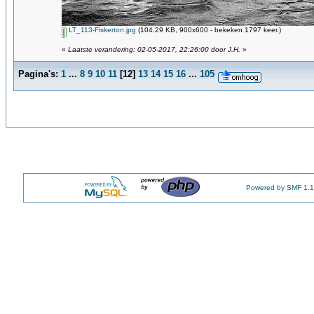
LT_113-Fiskerton.jpg
(104.29 KB, 900x600 - bekeken 1797 keer.)
«
Laatste verandering: 02-05-2017, 22:26:00 door J.H.
»
Pagina's:
1
...
8
9
10
11
[
12
]
13
14
15
16
...
105
Powered by SMF 1.1