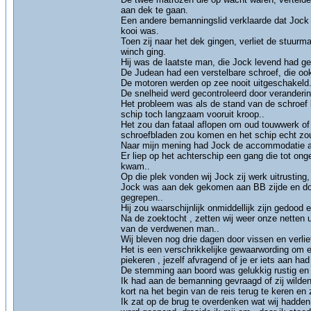
aan dek te gaan.
Een andere bemanningslid verklaarde dat Jock 
kooi was.
Toen zij naar het dek gingen, verliet de stuu
winch ging.
Hij was de laatste man, die Jock levend had ge
De Judean had een verstelbare schroef, die ook
De motoren werden op zee nooit uitgeschakeld.
De snelheid werd gecontroleerd door veranderi
Het probleem was als de stand van de schroef b
schip toch langzaam vooruit kroop..
Het zou dan fataal aflopen om oud touwwerk of 
schroefbladen zou komen en het schip echt zou
Naar mijn mening had Jock de accommodatie a
Er liep op het achterschip een gang die tot ong
kwam..
Op die plek vonden wij Jock zij werk uitrusting,
Jock was aan dek gekomen aan BB zijde en doo
gegrepen..
Hij zou waarschijnlijk onmiddellijk zijn gedood 
Na de zoektocht , zetten wij weer onze netten 
van de verdwenen man..
Wij bleven nog drie dagen door vissen en verli
Het is een verschrikkelijke gewaarwording om ee
piekeren , jezelf afvragend of je er iets aan h
De stemming aan boord was gelukkig rustig en
Ik had aan de bemanning gevraagd of zij wilden
kort na het begin van de reis terug te keren en 
Ik zat op de brug te overdenken wat wij hadden