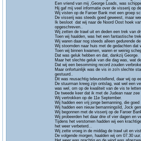
Een vriend van mij ,George Loads, was schipp
Hij gaf mij veel informatie over de visserij op 
Wij visten op de Faroer Bank met een groep s
De visserij was steeds goed geweest, maar we
Ik besloot dat wij naar de Noord Oost hoek v
opgeschreven..
Wij zetten de trawl uit en deden een trek van dri
Toen wij haalden, was het een fantastische trek
Wij waren daar nog steeds alleen gedurende de 
Wij stoomden naar huis met de gedachten dat 
Toen wij binnen kwamen, waren er weinig schep
Dat was geluk hebben en dat, dankzij George.
Maar het slechte geluk van die dag was, wat de
Dat wij een besomming record zouden verbroken
Maar onfortuinlijk was de vis in zo'n slechte s
gestuurd..
Dit was reusachtig teleurstellend, daar wij o
De stuurman kreeg zijn ontslag, wat wel een ver
was wel, om op de kwaliteit van de vis te letten
De tweede keer dat ik met de Judean naar zee 
Wij vertrokken op de 11e September.
Wij hadden een vrij jonge bemanning, die goed 
Wij hadden een nieuw bemanningslid, Jock genaa
Wij begonnen met de visserij op de Faroer Bank,
Wij probeerden het daar drie of vier dagen en 
Tijdens het verstomen hadden wij een krachtige 
het weer verbeterd...
Wij zette vroeg in de middag de trawl uit en vis
De volgende morgen, haalden wij om 07.30 uur.
Het weer was prachtig en de wind was afgezwak