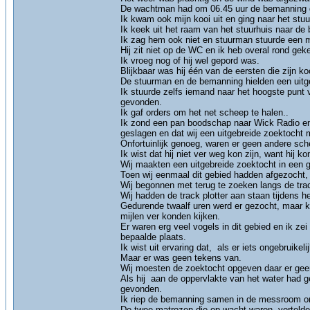
De wachtman had om 06.45 uur de bemanning 
Ik kwam ook mijn kooi uit en ging naar het stuu
Ik keek uit het raam van het stuurhuis naar de
Ik zag hem ook niet en stuurman stuurde een 
Hij zit niet op de WC en ik heb overal rond geke
Ik vroeg nog of hij wel gepord was.
Blijkbaar was hij één van de eersten die zijn 
De stuurman en de bemanning hielden een uitg
Ik stuurde zelfs iemand naar het hoogste punt 
gevonden.
Ik gaf orders om het net scheep te halen..
Ik zond een pan boodschap naar Wick Radio en 
geslagen en dat wij een uitgebreide zoektocht 
Onfortuinlijk genoeg, waren er geen andere sch
Ik wist dat hij niet ver weg kon zijn, want hij k
Wij maakten een uitgebreide zoektocht in een ge
Toen wij eenmaal dit gebied hadden afgezocht, 
Wij begonnen met terug te zoeken langs de trac
Wij hadden de track plotter aan staan tijdens he
Gedurende twaalf uren werd er gezocht, maar k
mijlen ver konden kijken.
Er waren erg veel vogels in dit gebied en ik z
bepaalde plaats.
Ik wist uit ervaring dat, als er iets ongebruike
Maar er was geen tekens van.
Wij moesten de zoektocht opgeven daar er geen 
Als hij aan de oppervlakte van het water had g
gevonden.
Ik riep de bemanning samen in de messroom om
De twee matrozen die op wacht waren, vertelde