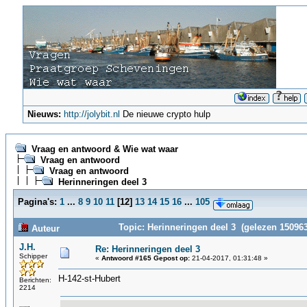
Nieuws:
http://jolybit.nl
De nieuwe crypto hulp
Vraag en antwoord & Wie wat waar
Vraag en antwoord
Vraag en antwoord
Herinneringen deel 3
Pagina's:
1
...
8
9
10
11
[
12
]
13
14
15
16
...
105
Topic: Herinneringen deel 3 (gelezen 150963
Auteur
J.H.
Re: Herinneringen deel 3
Schipper
«
Antwoord #165 Gepost op:
21-04-2017, 01:31:48 »
H-142-st-Hubert
Berichten:
2214