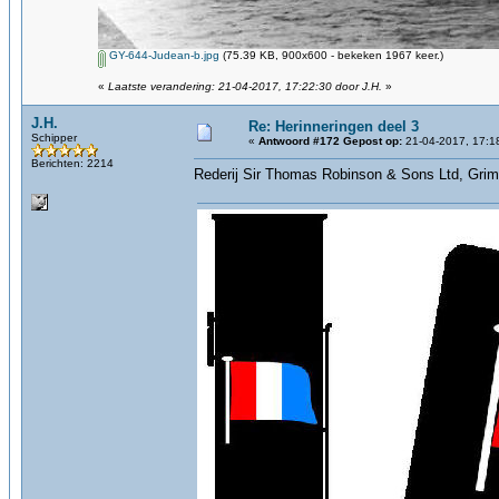
GY-644-Judean-b.jpg
(75.39 KB, 900x600 - bekeken 1967 keer.)
«
Laatste verandering: 21-04-2017, 17:22:30 door J.H.
»
J.H.
Re: Herinneringen deel 3
Schipper
«
Antwoord #172 Gepost op:
21-04-2017, 17:1
Berichten: 2214
Rederij Sir Thomas Robinson & Sons Ltd, Gri