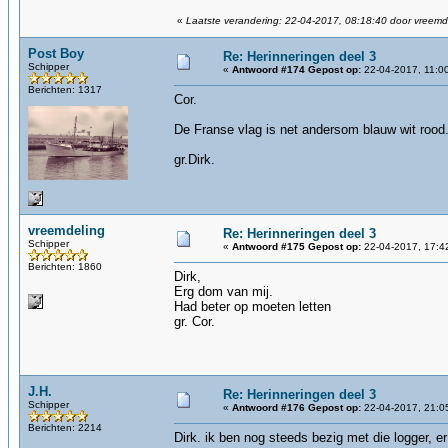
«
Laatste verandering: 22-04-2017, 08:18:40 door vreemd
Post Boy
Re: Herinneringen deel 3
Schipper
«
Antwoord #174 Gepost op:
22-04-2017, 11:0
Berichten: 1317
Cor.
De Franse vlag is net andersom blauw wit rood
gr.Dirk.
vreemdeling
Re: Herinneringen deel 3
Schipper
«
Antwoord #175 Gepost op:
22-04-2017, 17:4
Berichten: 1860
Dirk,
Erg dom van mij.
Had beter op moeten letten
gr. Cor.
J.H.
Re: Herinneringen deel 3
Schipper
«
Antwoord #176 Gepost op:
22-04-2017, 21:0
Berichten: 2214
Dirk. ik ben nog steeds bezig met die logger, e