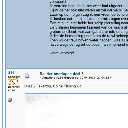
verspeeld.
Ik vertelde hem dat ik net weer had uitgezet e
Hij wilde het ook niet weten en zei dat wij bij 
Later op de morgen zag ik een vreemde echo op 
Ik besloot dat het niets was om mij zorgen ove
Een minuut later helde het schip plotseling naa
De vislijnen begonnen krijsend van de winch af
grotere snelheid, wat aan gaf dat er iets ernsti
Ik liet de bemanning porren om de trawl scheep 
Toen wij de trawl boven water hadden, was zij
halverwege de rug tot de bodem alsof iemand 
wordt vervolgd
J.H.
Re: Herinneringen deel 3
Schipper
«
Antwoord #179 Gepost op:
30-04-2017, 22:04:32 »
Lt-113-Fiskerton, Colne Fishing Co.
Berichten:
2214