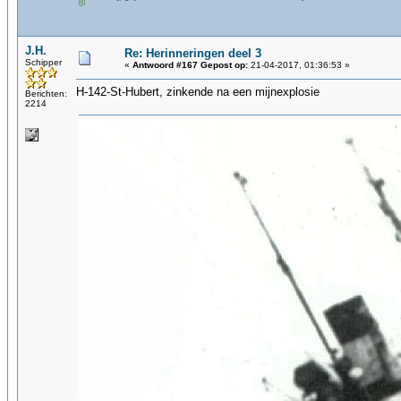
J.H.
Re: Herinneringen deel 3
Schipper
«
Antwoord #167 Gepost op:
21-04-2017, 01:36:53 »
H-142-St-Hubert, zinkende na een mijnexplosie
Berichten:
2214