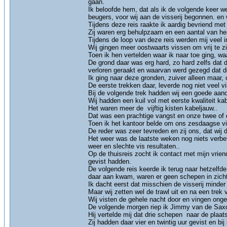
gaan.
Ik beloofde hem, dat als ik de volgende keer 
beugers, voor wij aan de visserij begonnen. en
Tijdens deze reis raakte ik aardig bevriend met
Zij waren erg behulpzaam en een aantal van hen
Tijdens de loop van deze reis werden mij veel 
Wij gingen meer oostwaarts vissen om vrij te zij
Toen ik hen vertelden waar ik naar toe ging, wa
De grond daar was erg hard, zo hard zelfs dat
verloren geraakt en waarvan werd gezegd dat d
Ik ging naar deze gronden, zuiver alleen maar,
De eerste trekken daar, leverde nog niet veel v
Bij de volgende trek hadden wij een goede aand
Wij hadden een kuil vol met eerste kwaliteit ka
Het waren meer de vijftig kisten kabeljauw..
Dat was een prachtige vangst en onze twee of d
Toen ik het kantoor belde om ons zesdaagse vis
De reder was zeer tevreden en zij ons, dat wij
Het weer was de laatste weken nog niets verbe
weer en slechte vis resultaten..
Op de thuisreis zocht ik contact met mijn vri
gevist hadden.
De volgende reis keerde ik terug naar hetzelfd
daar aan kwam, waren er geen schepen in zicht
Ik dacht eerst dat misschien de visserij minder
Maar wij zetten wel de trawl uit en na een trek
Wij visten de gehele nacht door en vingen onge
De volgende morgen riep ik Jimmy van de Saxo
Hij vertelde mij dat drie schepen naar de plaa
Zij hadden daar vier en twintig uur gevist en bi