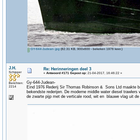
GY-644-Judean-.jpg
(82.31 KB, 900x600 - bekeken 1976 keer.)
J.H.
Re: Herinneringen deel 3
Schipper
«
Antwoord #171 Gepost op:
21-04-2017, 16:46:22 »
Gy-644-Judean-
Berichten:
2214
Eind 1976 Rederij Sir Thomas Robinson & Sons Ltd maakte be
bekendste rederijen. De moderne middle water diesel trawlers
de zwarte pijp met de verticale rood, wit en blauwe vlag uit d