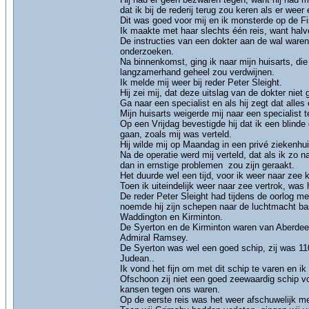
dat ik bij de rederij terug zou keren als er we
Dit was goed voor mij en ik monsterde op de Fi
Ik maakte met haar slechts één reis, want halve
De instructies van een dokter aan de wal ware
onderzoeken.
Na binnenkomst, ging ik naar mijn huisarts, die
langzamerhand geheel zou verdwijnen.
Ik melde mij weer bij reder Peter Sleight.
Hij zei mij, dat deze uitslag van de dokter n
Ga naar een specialist en als hij zegt dat alles
Mijn huisarts weigerde mij naar een specialist 
Op een Vrijdag bevestigde hij dat ik een blind
gaan, zoals mij was verteld.
Hij wilde mij op Maandag in een privé ziekenh
Na de operatie werd mij verteld, dat als ik zo
dan in ernstige problemen zou zijn geraakt.
Het duurde wel een tijd, voor ik weer naar zee 
Toen ik uiteindelijk weer naar zee vertrok, was
De reder Peter Sleight had tijdens de oorlog 
noemde hij zijn schepen naar de luchtmacht ba
Waddington en Kirminton.
De Syerton en de Kirminton waren van Aberdee
Admiral Ramsey.
De Syerton was wel een goed schip, zij was 11
Judean..
Ik vond het fijn om met dit schip te varen en ik
Ofschoon zij niet een goed zeewaardig schip vo
kansen tegen ons waren.
Op de eerste reis was het weer afschuwelijk me