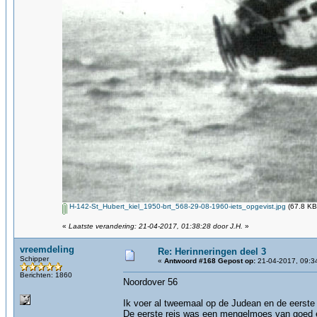
H-142-St_Hubert_kiel_1950-brt_568-29-08-1960-iets_opgevist.jpg
(67.8 KB
«
Laatste verandering: 21-04-2017, 01:38:28 door J.H.
»
vreemdeling
Re: Herinneringen deel 3
Schipper
«
Antwoord #168 Gepost op:
21-04-2017, 09:3
Berichten: 1860
Noordover 56
Ik voer al tweemaal op de Judean en de eerste
De eerste reis was een mengelmoes van goed e