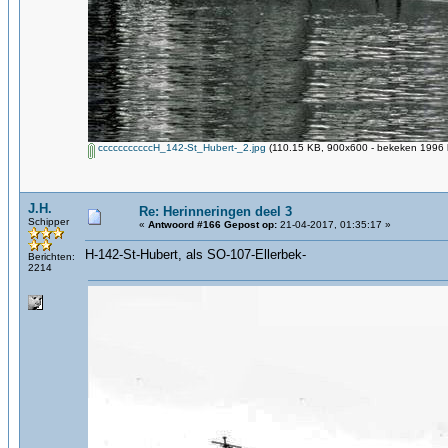
cccccccccccH_142-St_Hubert-_2.jpg
(110.15 KB, 900x600 - bekeken 1996 k
J.H.
Re: Herinneringen deel 3
Schipper
«
Antwoord #166 Gepost op:
21-04-2017, 01:35:17 »
H-142-St-Hubert, als SO-107-Ellerbek-
Berichten:
2214