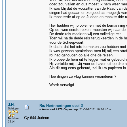
goed zou vallen en dus moest ik hem weer me
Ik was blij dat de voorzitter van de Raad van 
dingen had gedaan en zo goed als mogelijk wa
Ik monsterde af op de Judean en maakte drie r
Hier hadden wij problemen met de bemanning o
Op de twee eerste reizen, moesten wij naar de
De derde reis maakten wij een volledige reis..
Toen wij na de derde reis terug keerden in de
voor de Scheepvaart..
Ik dacht dat het iets te maken zou hebben met
Ik was gewoon sprakeloos toen hij mij een stra
rol had gehouden op alle drie de reizen.
Ik probeerde hem uit te leggen wat er gebeurd 
Hij vertelde mij....Jij voer de haven uit op drie
Als dit nog eens gebeurd, zal ik uw papieren 
Hoe dingen zo vlug kunnen veranderen ?
Wordt vervolgd
J.H.
Re: Herinneringen deel 3
Schipper
«
Antwoord #170 Gepost op:
21-04-2017, 16:44:46 »
Gy-644-Judean
Berichten:
2214