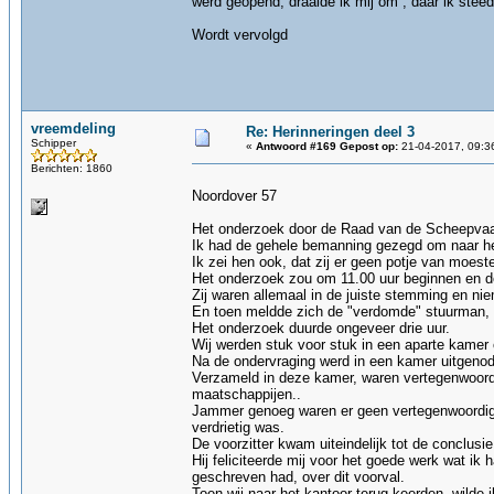
werd geopend, draaide ik mij om , daar ik steed
Wordt vervolgd
vreemdeling
Re: Herinneringen deel 3
Schipper
«
Antwoord #169 Gepost op:
21-04-2017, 09:3
Berichten: 1860
Noordover 57
Het onderzoek door de Raad van de Scheepvaa
Ik had de gehele bemanning gezegd om naar het
Ik zei hen ook, dat zij er geen potje van moes
Het onderzoek zou om 11.00 uur beginnen en de
Zij waren allemaal in de juiste stemming en n
En toen meldde zich de "verdomde" stuurman, 
Het onderzoek duurde ongeveer drie uur.
Wij werden stuk voor stuk in een aparte kamer 
Na de ondervraging werd in een kamer uitgenod
Verzameld in deze kamer, waren vertegenwoordi
maatschappijen..
Jammer genoeg waren er geen vertegenwoordige
verdrietig was.
De voorzitter kwam uiteindelijk tot de conclu
Hij feliciteerde mij voor het goede werk wat ik 
geschreven had, over dit voorval.
Toen wij naar het kantoor terug keerden, wilde 