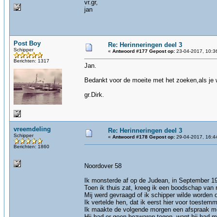
vr.gr,
jan
Post Boy
Re: Herinneringen deel 3
Schipper
«
Antwoord #177 Gepost op:
23-04-2017, 10:3
Berichten: 1317
Jan.
Bedankt voor de moeite met het zoeken,als je w
gr.Dirk.
vreemdeling
Re: Herinneringen deel 3
Schipper
«
Antwoord #178 Gepost op:
29-04-2017, 16:4
Berichten: 1860
Noordover 58
Ik monsterde af op de Judean, in September 1
Toen ik thuis zat, kreeg ik een boodschap van r
Mij werd gevraagd of ik schipper wilde worden o
Ik vertelde hen, dat ik eerst hier voor toeste
Ik maakte de volgende morgen een afspraak m
Hij had er geen bezwaren tegen, want hij had 