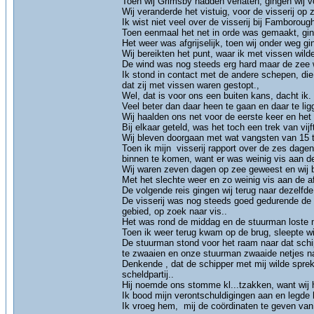
Toen wij Grimsby hadden verlaten, gingen wij vo
Wij veranderde het vistuig, voor de visserij op
Ik wist niet veel over de visserij bij Famborou
Toen eenmaal het net in orde was gemaakt, gin
Het weer was afgrijselijk, toen wij onder weg g
Wij bereikten het punt, waar ik met vissen wild
De wind was nog steeds erg hard maar de zee was
Ik stond in contact met de andere schepen, die
dat zij met vissen waren gestopt.,
Wel, dat is voor ons een buiten kans, dacht ik.
Veel beter dan daar heen te gaan en daar te lig
Wij haalden ons net voor de eerste keer en het 
Bij elkaar geteld, was het toch een trek van vij
Wij bleven doorgaan met wat vangsten van 15 t
Toen ik mijn visserij rapport over de zes dage
binnen te komen, want er was weinig vis aan de
Wij waren zeven dagen op zee geweest en wij b
Met het slechte weer en zo weinig vis aan de 
De volgende reis gingen wij terug naar dezelfde
De visserij was nog steeds goed gedurende de e
gebied, op zoek naar vis..
Het was rond de middag en de stuurman loste m
Toen ik weer terug kwam op de brug, sleepte wi
De stuurman stond voor het raam naar dat schip 
te zwaaien en onze stuurman zwaaide netjes n
Denkende , dat de schipper met mij wilde sprek
scheldpartij..
Hij noemde ons stomme kl...tzakken, want wij h
Ik bood mijn verontschuldigingen aan en legde h
Ik vroeg hem, mij de coördinaten te geven van 