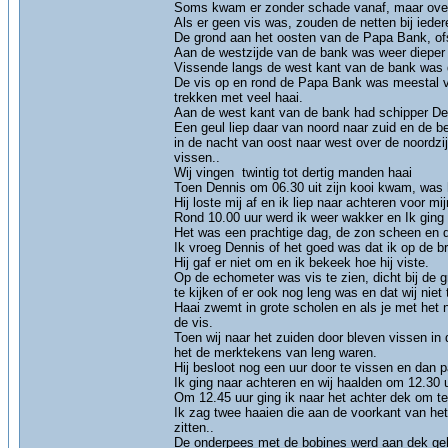
Soms kwam er zonder schade vanaf, maar over
Als er geen vis was, zouden de netten bij iede
De grond aan het oosten van de Papa Bank, ofs
Aan de westzijde van de bank was weer dieper 
Vissende langs de west kant van de bank was d
De vis op en rond de Papa Bank was meestal va
trekken met veel haai.
Aan de west kant van de bank had schipper Denni
Een geul liep daar van noord naar zuid en de be
in de nacht van oost naar west over de noordzij
vissen..
Wij vingen twintig tot dertig manden haai
Toen Dennis om 06.30 uit zijn kooi kwam, was h
Hij loste mij af en ik liep naar achteren voor mi
Rond 10.00 uur werd ik weer wakker en Ik gin
Het was een prachtige dag, de zon scheen en d
Ik vroeg Dennis of het goed was dat ik op de br
Hij gaf er niet om en ik bekeek hoe hij viste.
Op de echometer was vis te zien, dicht bij de 
te kijken of er ook nog leng was en dat wij niet
Haai zwemt in grote scholen en als je met het n
de vis.
Toen wij naar het zuiden door bleven vissen i
het de merktekens van leng waren.
Hij besloot nog een uur door te vissen en dan p
Ik ging naar achteren en wij haalden om 12.30 u
Om 12.45 uur ging ik naar het achter dek om te
Ik zag twee haaien die aan de voorkant van het n
zitten..
De onderpees met de bobines werd aan dek ge