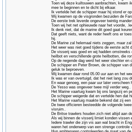
Toen wij deze kuiltouwen aanbrachten, kwam ik
mee te beginnen en te dicht bij elkaar.
Ik vertelde het de schipper maar hij stond er op
Wij kwamen op de visgronden bezuiden de Faroe
De eerste trek leverde ongeveer twintig manden
Toen wij het net ophieuwde naar het voorde, .l
Ik denk niet, dat de marine dit goed gaat keuren
Dat geeft niets, want de reder heeft ons er to
hij.
De Marine zal helemaal niets zeggen, maar zal
Het weer was niet goed tijdens de eerste acht 
De visserij was goed en wij hadden omstreeks 4
heilbot en verschillende grote heilbotten, die r
Op de negende dag werd het weer slechter en d
De schipper en Peter Brown, de schipper van d
geluk te beproeven.
Wij kwamen daar rond 05.00 uur aan en het we
Ik was er van overtuigd, dat het niet lang zou 
En waar genoeg, een paar uur later verscheen hi
De Yesso was ongeveer twee mijl verder weg..
Het Marine vaartuig kwam bij ons langszij en pe
De schipper weigerde dat en vertelde hen dat h
Het Marine vaartuig maakte bekend dat zij een
De twee officieren besteedde de volgende twee
visruim..
De Britse trawlers houden zich niet altijd aan d
Als wij binnen de visserij limiet konden vissen
Iedere trawler die zijn vis aan wal bracht in E
waren het onderwerp van een strenge controle v
Hun ambtenaren controleerden de maat van de v