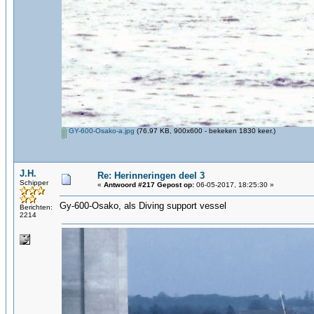
GY-600-Osako-a.jpg
(76.97 KB, 900x600 - bekeken 1830 keer.)
J.H.
Re: Herinneringen deel 3
Schipper
«
Antwoord #217 Gepost op:
06-05-2017, 18:25:30 »
Gy-600-Osako, als Diving support vessel
Berichten:
2214