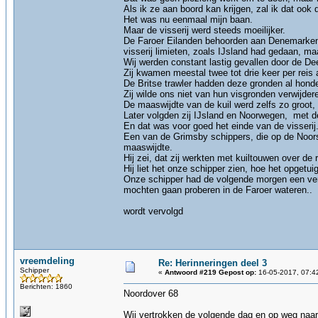
Als ik ze aan boord kan krijgen, zal ik dat ook
Het was nu eenmaal mijn baan.
Maar de visserij werd steeds moeilijker.
De Faroer Eilanden behoorden aan Denemarken en
visserij limieten, zoals IJsland had gedaan, ma
Wij werden constant lastig gevallen door de De
Zij kwamen meestal twee tot drie keer per reis 
De Britse trawler hadden deze gronden al hond
Zij wilde ons niet van hun visgronden verwijde
De maaswijdte van de kuil werd zelfs zo groot,
Later volgden zij IJsland en Noorwegen, met de 
En dat was voor goed het einde van de visserij.
Een van de Grimsby schippers, die op de Noors
maaswijdte.
Hij zei, dat zij werkten met kuiltouwen over d
Hij liet het onze schipper zien, hoe het opgetui
Onze schipper had de volgende morgen een ver
mochten gaan proberen in de Faroer wateren..
wordt vervolgd
vreemdeling
Re: Herinneringen deel 3
Schipper
«
Antwoord #219 Gepost op:
16-05-2017, 07:4
Berichten: 1860
Noordover 68
Wij vertrokken de volgende dag en op weg naar 