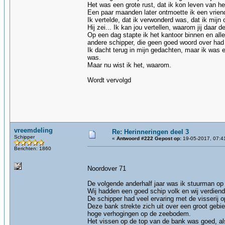
Het was een grote rust, dat ik kon leven van he
Een paar maanden later ontmoette ik een vriend,
Ik vertelde, dat ik verwonderd was, dat ik mij
Hij zei... Ik kan jou vertellen, waarom jij daar 
Op een dag stapte ik het kantoor binnen en all
andere schipper, die geen goed woord over had 
Ik dacht terug in mijn gedachten, maar ik was e
was.
Maar nu wist ik het, waarom.
Wordt vervolgd
vreemdeling
Re: Herinneringen deel 3
Schipper
«
Antwoord #222 Gepost op:
19-05-2017, 07:4
Berichten: 1860
Noordover 71
De volgende anderhalf jaar was ik stuurman op
Wij hadden een goed schip volk en wij verdien
De schipper had veel ervaring met de visserij 
Deze bank strekte zich uit over een groot geb
hoge verhogingen op de zeebodem.
Het vissen op de top van de bank was goed, al