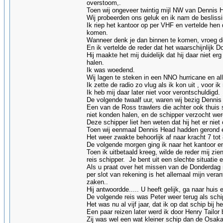
overstoom,.
Toen wij ongeveer twintig mijl NW van Dennis 
Wij probeerden ons geluk en ik nam de beslissi
Ik riep het kantoor op per VHF en vertelde hen
komen.
Wanneer denk je dan binnen te komen, vroeg de
En ik vertelde de reder dat het waarschijnlijk 
Hij maakte het mij duidelijk dat hij daar niet e
halen.
Ik was woedend.
Wij lagen te steken in een NNO hurricane en a
Ik zette de radio zo vlug als ik kon uit , voor ik
Ik heb mij daar later niet voor verontschuldigd.
De volgende twaalf uur, waren wij bezig Dennis
Een van de Ross trawlers die achter ook thuis 
niet konden halen, en de schipper verzocht we
Deze schipper liet hen weten dat hij het er niet
Toen wij eenmaal Dennis Head hadden gerond en
Het weer zwakte behoorlijk af naar kracht 7 to
De volgende morgen ging ik naar het kantoor en 
Toen ik uitbetaald kreeg, wilde de reder mij zie
reis schipper. Je bent uit een slechte situatie
Als u praat over het missen van de Donderdag ma
per slot van rekening is het allemaal mijn vera
zaken..
Hij antwoordde..... U heeft gelijk, ga naar huis 
De volgende reis was Peter weer terug als sch
Het was nu al vijf jaar, dat ik op dat schip bij
Een paar reizen later werd ik door Henry Tailor
Zij was wel een wat kleiner schip dan de Osak