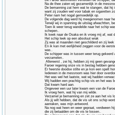
Na de thee zaten wij gezamenlijk in de messro
De bemanning zat hem wat te stangen, dat hij i
want zij zouden wel voor tabak en sigaretten z
Peter nam het nogal gemoedelijk op.
De volgende dag werd hij meegenomen naar he
Terwijl wij in spanning de uitslag afwachtten, 
Toen ik weer terug wandelde naar het schip wa
schepen..
Ik keek naar de Osaka en ik vroeg mij af, wat
Het schip leek op een absoluut wrak
Zij was al maanden niet geschilderd en zij leek
En ik kan met eerlijkheid zeggen voor de eerst
was..
De schipper was in tussen weer terug gekeerd 
verzamelen..
Allereerst , zei hij, hebben zij mij geen gevan
Faroer regering onze vis in beslag hebben geno
Er heerste doodse stilte en je kon een spelt hor
Iedereen in de messroom was hier door overdo
Het was wel het laatste, wat wij hadden verwac
Wij hadden een prachtig schip vis en het was b
Dat kwam hard aan.
Ongeveer een uur later kwam een van de Faroe
Ik vroeg hem, wat hij van mij wilde.
Verzamel je bemanning en zet ze aan het vis los
Als jij wilt hebben, dat de vis uit ons schip w
aanraken, was mijn antwoord.
Na nog wat heen en weer gepraat, verdween hij 
die zij betaalden om de vis te lossen..