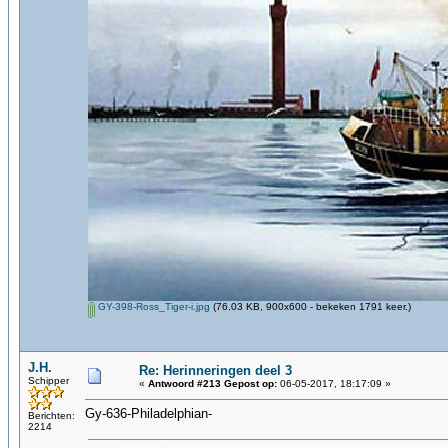
GY-398-Ross_Tiger-i.jpg
(76.03 KB, 900x600 - bekeken 1791 keer.)
J.H.
Re: Herinneringen deel 3
Schipper
«
Antwoord #213 Gepost op:
06-05-2017, 18:17:09 »
Gy-636-Philadelphian-
Berichten:
2214