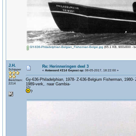
GY-636-Philadelphian-Belgian_Fisherman-Belgie.jpg
(65.1 KB, 900x600 - b
J.H.
Re: Herinneringen deel 3
Schipper
«
Antwoord #214 Gepost op:
06-05-2017, 18:22:00 »
Gy-636-Philadelphian, 1978- Z-636-Belgium Fisherman, 1980- 
Berichten:
2214
1989-verk,. naar Gambia-
?