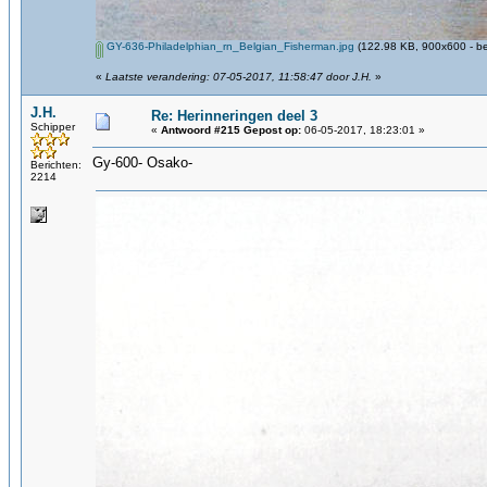
GY-636-Philadelphian_rn_Belgian_Fisherman.jpg
(122.98 KB, 900x600 - be
«
Laatste verandering: 07-05-2017, 11:58:47 door J.H.
»
J.H.
Re: Herinneringen deel 3
Schipper
«
Antwoord #215 Gepost op:
06-05-2017, 18:23:01 »
Gy-600- Osako-
Berichten:
2214