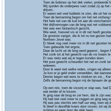
Toen de bobines op het dek vielen, probeerde h
Wij sjorden de onderpees vast zodat zij op het
drijven..
Er waren wel veel bubbels te zien, die uit het
Toen de bemanning begon om het net omhoog te
Het hele net van de kuil tot aan de verschansin
Het drijfvermogen van de leng wat net voldoend
Het was een fantastisch gezicht,
Wie weet, hoeveel vis er in dit net heeft gezete
De grootste vangst, die ik tot nu toe gezien ha
Northern Jevel was.
Er bleek nog veel meer vis in dit net gezeten t
Toen gebeurde het ergste,
Daar de lucht uit de leng werd geperst., begon 
Het zonk tot al het gewicht van de vis kwam t
Er was niets wat wij er tegen konden doen.
Het pure gewicht scheurden het net en zonk lan
iedereen.
Door ik weet niet welke reden, vingen wij alleen
Je kon er je geld onder verwedden, dat wanneer
Dennis begon wel eens te vloeken en zei,,, Kan
Zelfs de bemanning begon mij de bijnaam de ge
Op een reis, toen de visserij er slap was, had
wat eerder af te lossen.
Ik ging naar de brug en zei hem, dat ik zijn w
Hij had niet veel meer te zeggen en ging weg e
Hij was pas slechts een half uur weg, toen wij 
Ik bleef in dezelfde koers door vissen, tot wij 
richting en weer door die plek heen.