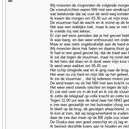
Wij moesten de visgronden de volgende morgen
De vooruitzichten waren NW met een windkrach
wat betekende dat wij voor de wind weg konde
Ik kwam die morgen om 03.30 uur uit mijn kooi
De stuurman had de wacht en ik stond op de br
Het was een redelijke trek, maar ik was er niet 
Ik voelde mij niet lekker.,
Er zijn wel eens perioden dat je het gevoel hebt 
Ik was bang en dan weer enthousiast om onder
Maar er was niets ongebruikelijk aan de hand 
Wij moesten deze trek halen en daarna thuis 
Ik had er een goed gevoel bij, dat de trawl aan
Ik zei dat tegen de stuurman, maar hij vond dat
Ik liet hem dat doen en ik dook weer mijn kooi i
Ik werd weer wakker om 05.45 uur.
Het schip slingerde wat en ik ging naar de brug
Het woei nu vrij hard en mijn blik op het geheel,
Ik zei de stuurman , dat hij iedereen moest po
De wind kwam nu uit het NW met een kracht van
Het weer werd steeds slechter en tegen de tijd 
Er zat niet veel vis in de kuil en ik zei de st
Ik zette de telegraaf op volle kracht en zette 
Tegen 11.00 uur was de wind naar het NNO gedr
e zee was gevaarlijk en het buiswater vloog ove
Ik bleef op de brug, de gevolgen afwachtend, v
Ik kon al zien, dat wij langzamerhand te zuide
daar de zee dan meer op de BB zijde zou staan
De Osaka was een goed zeeschip en zij lag er g
Ik besloot dezelfde koers aan te houden en re