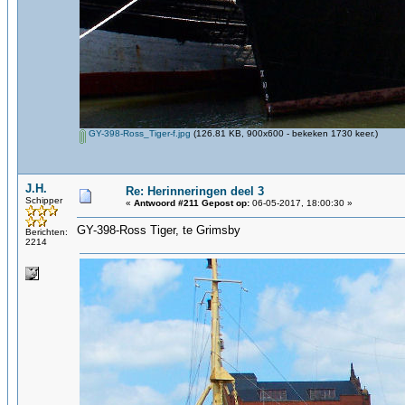
GY-398-Ross_Tiger-f.jpg
(126.81 KB, 900x600 - bekeken 1730 keer.)
J.H.
Re: Herinneringen deel 3
Schipper
«
Antwoord #211 Gepost op:
06-05-2017, 18:00:30 »
GY-398-Ross Tiger, te Grimsby
Berichten:
2214