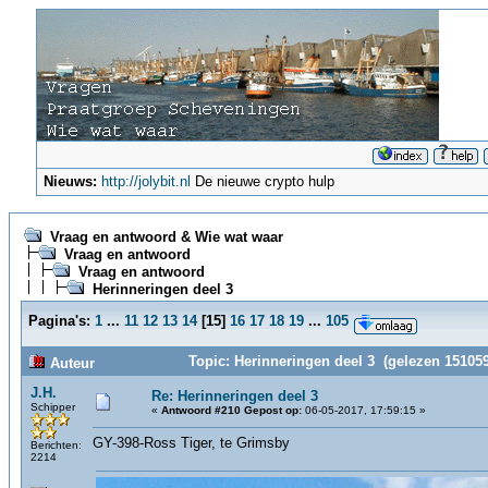
Nieuws:
http://jolybit.nl
De nieuwe crypto hulp
Vraag en antwoord & Wie wat waar
Vraag en antwoord
Vraag en antwoord
Herinneringen deel 3
Pagina's:
1
...
11
12
13
14
[
15
]
16
17
18
19
...
105
Topic: Herinneringen deel 3 (gelezen 151059
Auteur
J.H.
Re: Herinneringen deel 3
Schipper
«
Antwoord #210 Gepost op:
06-05-2017, 17:59:15 »
GY-398-Ross Tiger, te Grimsby
Berichten:
2214