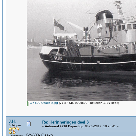
GY-600-Osako-c.jpg
(77.87 KB, 900x600 - bekeken 1797 keer.)
J.H.
Re: Herinneringen deel 3
Schipper
«
Antwoord #216 Gepost op:
06-05-2017, 18:23:41 »
GY-600- Osako
Berichten: