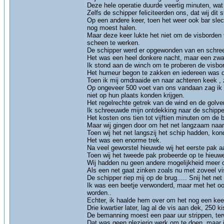
Deze hele operatie duurde veertig minuten, wat
Zelfs de schipper feliciteerden ons, dat wij dit
Op een andere keer, toen het weer ook bar slech
nog moest halen.
Maar deze keer lukte het niet om de visborden t
scheen te werken.
De schipper werd er opgewonden van en schreeu
Het was een heel donkere nacht, maar een zwa
Ik stond aan de winch om te proberen de visbo
Het humeur begon te zakken en iedereen was d
Toen ik mij omdraaide en naar achteren keek , 
Op ongeveer 500 voet van ons vandaan zag ik ee
niet op hun plaats konden krijgen.
Het regelrechte getrek van de wind en de golven
Ik schreeuwde mijn ontdekking naar de schipper,
Het kosten ons tien tot vijftien minuten om de 
Maar wij gingen door om het net langzaam naar 
Toen wij het net langszij het schip hadden, kond
Het was een enorme trek.
Na veel geworstel hieuwde wij het eerste pak a
Toen wij het tweede pak probeerde op te hieuwen
Wij hadden nu geen andere mogelijkheid meer om
Als een net gaat zinken zoals nu met zoveel vis 
De schipper riep mij op de brug..... Snij het net
Ik was een beetje verwonderd, maar met het oog
worden..
Echter, ik haalde hem over om het nog een keer
Drie kwartier later, lag al de vis aan dek, 250 
De bemanning moest een paar uur strippen, terw
Dat was geen plezierig werk om te doen, maar i