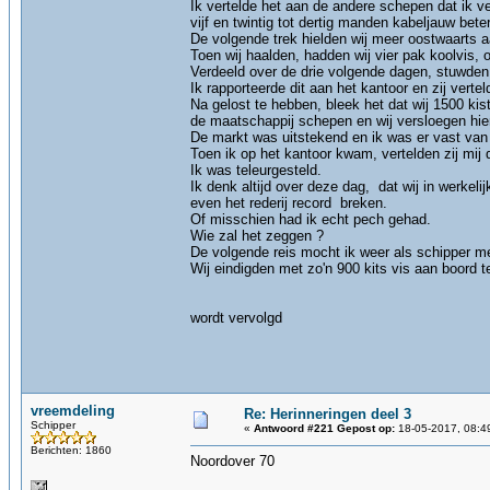
Ik vertelde het aan de andere schepen dat ik ve
vijf en twintig tot dertig manden kabeljauw bete
De volgende trek hielden wij meer oostwaarts a
Toen wij haalden, hadden wij vier pak koolvis, 
Verdeeld over de drie volgende dagen, stuwden w
Ik rapporteerde dit aan het kantoor en zij ve
Na gelost te hebben, bleek het dat wij 1500 ki
de maatschappij schepen en wij versloegen hie
De markt was uitstekend en ik was er vast van
Toen ik op het kantoor kwam, vertelden zij mi
Ik was teleurgesteld.
Ik denk altijd over deze dag, dat wij in werkel
even het rederij record breken.
Of misschien had ik echt pech gehad.
Wie zal het zeggen ?
De volgende reis mocht ik weer als schipper me
Wij eindigden met zo'n 900 kits vis aan boord
wordt vervolgd
vreemdeling
Re: Herinneringen deel 3
Schipper
«
Antwoord #221 Gepost op:
18-05-2017, 08:4
Berichten: 1860
Noordover 70