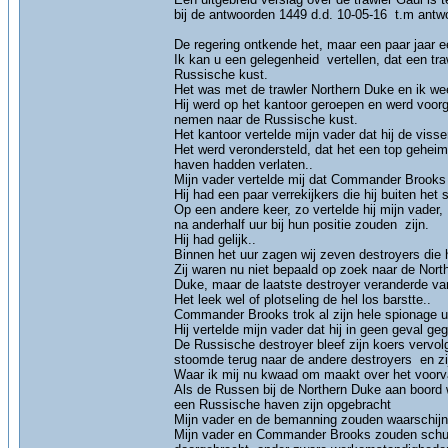
bij de antwoorden 1449 d.d. 10-05-16 t.m antw
De regering ontkende het, maar een paar jaar e
Ik kan u een gelegenheid vertellen, dat een tr
Russische kust.
Het was met de trawler Northern Duke en ik we
Hij werd op het kantoor geroepen en werd voo
nemen naar de Russische kust.
Het kantoor vertelde mijn vader dat hij de vi
Het werd verondersteld, dat het een top geheim
haven hadden verlaten..
Mijn vader vertelde mij dat Commander Brooks
Hij had een paar verrekijkers die hij buiten he
Op een andere keer, zo vertelde hij mijn vader
na anderhalf uur bij hun positie zouden zijn.
Hij had gelijk..
Binnen het uur zagen wij zeven destroyers die
Zij waren nu niet bepaald op zoek naar de Nor
Duke, maar de laatste destroyer veranderde v
Het leek wel of plotseling de hel los barstte..
Commander Brooks trok al zijn hele spionage ui
Hij vertelde mijn vader dat hij in geen geval g
De Russische destroyer bleef zijn koers vervol
stoomde terug naar de andere destroyers en zi
Waar ik mij nu kwaad om maakt over het voorval
Als de Russen bij de Northern Duke aan boord
een Russische haven zijn opgebracht
Mijn vader en de bemanning zouden waarschijnl
Mijn vader en Commander Brooks zouden schuld