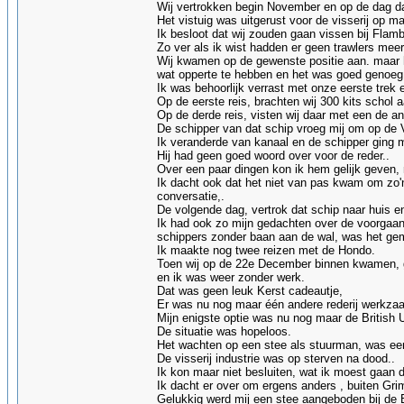
Wij vertrokken begin November en op de dag dat
Het vistuig was uitgerust voor de visserij op ma
Ik besloot dat wij zouden gaan vissen bij Fla
Zo ver als ik wist hadden er geen trawlers mee
Wij kwamen op de gewenste positie aan. maar h
wat opperte te hebben en het was goed genoeg
Ik was behoorlijk verrast met onze eerste trek
Op de eerste reis, brachten wij 300 kits schol 
Op de derde reis, visten wij daar met een de an
De schipper van dat schip vroeg mij om op de 
Ik veranderde van kanaal en de schipper ging mi
Hij had geen goed woord over voor de reder..
Over een paar dingen kon ik hem gelijk geven, 
Ik dacht ook dat het niet van pas kwam om zo'
conversatie,.
De volgende dag, vertrok dat schip naar huis 
Ik had ook zo mijn gedachten over de voorgaan
schippers zonder baan aan de wal, was het ge
Ik maakte nog twee reizen met de Hondo.
Toen wij op de 22e December binnen kwamen, g
en ik was weer zonder werk.
Dat was geen leuk Kerst cadeautje,
Er was nu nog maar één andere rederij werkzaam
Mijn enigste optie was nu nog maar de British Un
De situatie was hopeloos.
Het wachten op een stee als stuurman, was een
De visserij industrie was op sterven na dood..
Ik kon maar niet besluiten, wat ik moest gaan 
Ik dacht er over om ergens anders , buiten Gri
Gelukkig werd mij een stee aangeboden bij de 