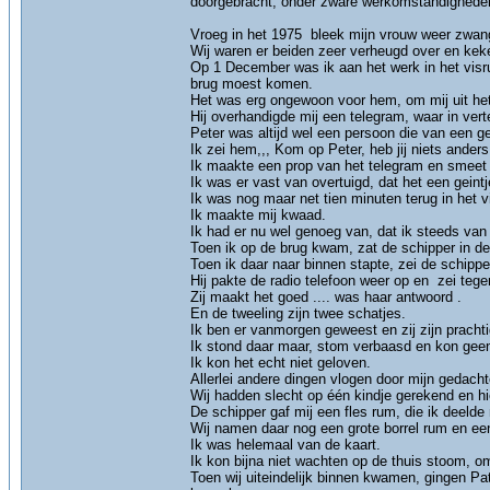
doorgebracht, onder zware werkomstandigheden 
Vroeg in het 1975 bleek mijn vrouw weer zwange
Wij waren er beiden zeer verheugd over en keke
Op 1 December was ik aan het werk in het visru
brug moest komen.
Het was erg ongewoon voor hem, om mij uit het 
Hij overhandigde mij een telegram, waar in ver
Peter was altijd wel een persoon die van een gei
Ik zei hem,,, Kom op Peter, heb jij niets ander
Ik maakte een prop van het telegram en smeet h
Ik was er vast van overtuigd, dat het een gei
Ik was nog maar net tien minuten terug in het 
Ik maakte mij kwaad.
Ik had er nu wel genoeg van, dat ik steeds va
Toen ik op de brug kwam, zat de schipper in de 
Toen ik daar naar binnen stapte, zei de schipper.
Hij pakte de radio telefoon weer op en zei tege
Zij maakt het goed .... was haar antwoord .
En de tweeling zijn twee schatjes.
Ik ben er vanmorgen geweest en zij zijn prachti
Ik stond daar maar, stom verbaasd en kon geen
Ik kon het echt niet geloven.
Allerlei andere dingen vlogen door mijn gedacht
Wij hadden slecht op één kindje gerekend en h
De schipper gaf mij een fles rum, die ik deelde
Wij namen daar nog een grote borrel rum en een
Ik was helemaal van de kaart.
Ik kon bijna niet wachten op de thuis stoom, o
Toen wij uiteindelijk binnen kwamen, gingen Pat