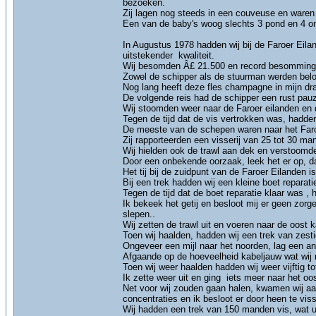
bezoeken.
Zij lagen nog steeds in een couveuse en waren z
Een van de baby's woog slechts 3 pond en 4 o
In Augustus 1978 hadden wij bij de Faroer Eila
uitstekender kwaliteit.
Wij besomden Â£ 21.500 en record besomming v
Zowel de schipper als de stuurman werden belo
Nog lang heeft deze fles champagne in mijn dran
De volgende reis had de schipper een rust pauz
Wij stoomden weer naar de Faroer eilanden en d
Tegen de tijd dat de vis vertrokken was, hadden
De meeste van de schepen waren naar het Faroer
Zij rapporteerden een visserij van 25 tot 30 ma
Wij hielden ook de trawl aan dek en verstoomde
Door een onbekende oorzaak, leek het er op, da
Het tij bij de zuidpunt van de Faroer Eilanden is 
Bij een trek hadden wij een kleine boet reparat
Tegen de tijd dat de boet reparatie klaar was , 
Ik bekeek het getij en besloot mij er geen zorg
slepen..
Wij zetten de trawl uit en voeren naar de oost k
Toen wij haalden, hadden wij een trek van zes
Ongeveer een mijl naar het noorden, lag een an
Afgaande op de hoeveelheid kabeljauw wat wij 
Toen wij weer haalden hadden wij weer vijftig t
Ik zette weer uit en ging iets meer naar het oo
Net voor wij zouden gaan halen, kwamen wij aa
concentraties en ik besloot er door heen te vis
Wij hadden een trek van 150 manden vis, wat 