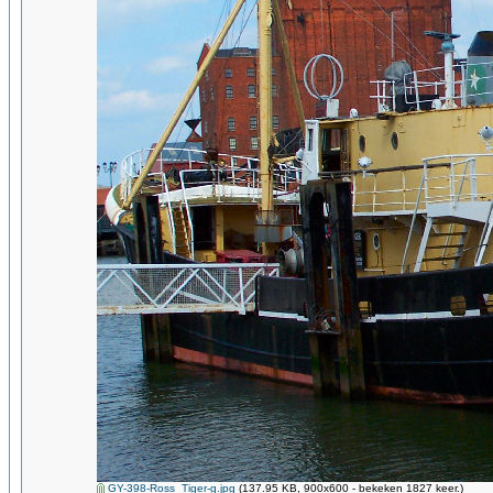
GY-398-Ross_Tiger-g.jpg
(137.95 KB, 900x600 - bekeken 1827 keer.)