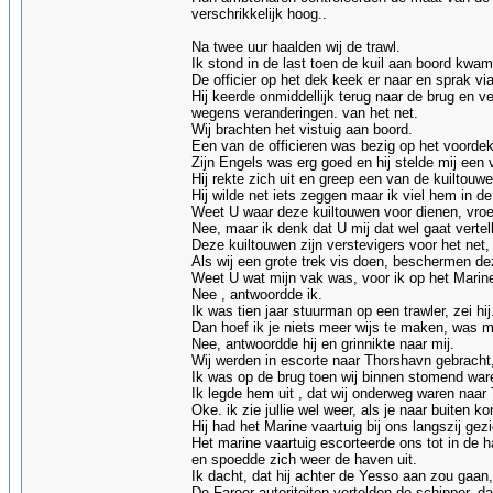
verschrikkelijk hoog..
Na twee uur haalden wij de trawl.
Ik stond in de last toen de kuil aan boord kwam
De officier op het dek keek er naar en sprak vi
Hij keerde onmiddellijk terug naar de brug en v
wegens veranderingen. van het net.
Wij brachten het vistuig aan boord.
Een van de officieren was bezig op het voorde
Zijn Engels was erg goed en hij stelde mij een 
Hij rekte zich uit en greep een van de kuiltouwe
Hij wilde net iets zeggen maar ik viel hem in de
Weet U waar deze kuiltouwen voor dienen, vroe
Nee, maar ik denk dat U mij dat wel gaat vertel
Deze kuiltouwen zijn verstevigers voor het net,
Als wij een grote trek vis doen, beschermen de
Weet U wat mijn vak was, voor ik op het Marin
Nee , antwoordde ik.
Ik was tien jaar stuurman op een trawler, zei hij
Dan hoef ik je niets meer wijs te maken, was mi
Nee, antwoordde hij en grinnikte naar mij.
Wij werden in escorte naar Thorshavn gebracht
Ik was op de brug toen wij binnen stomend war
Ik legde hem uit , dat wij onderweg waren naar
Oke. ik zie jullie wel weer, als je naar buiten k
Hij had het Marine vaartuig bij ons langszij gez
Het marine vaartuig escorteerde ons tot in de 
en spoedde zich weer de haven uit.
Ik dacht, dat hij achter de Yesso aan zou gaa
De Faroer autoriteiten vertelden de schipper, 