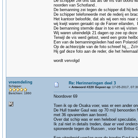
De schipper zei ons dat als de vis van boord w
noorden van Schotland..
De bemanning zei tegen de schipper dat hij bet
De schipper telefoneerde met de rederij en br
Het kantoor beloofde, dat als wij een reis naa
wij kwijt waren geraakt op de Faroer eilande
De bemanning stemde daar in toe en wij viste
Wij waren uiteindelijk 21 dagen op zee op deze 
Terwijl de vis werd gelost, werd een grote heil
Een van de bemanningsleden had een Polaroid 
Op de achterzijde van de foto schreef hij,,, Zo'n
Hij gaf deze foto aan de reder, die het helemaa
wordt vervolgd
vreemdeling
Re: Herinneringen deel 3
Schipper
«
Antwoord #220 Gepost op:
17-05-2017, 07:3
Berichten: 1860
Noordover 69
Toen ik op de Osaka voer, was er een ander on
De Hull trawler Gaul was op 70 mijl benoorde
met 36 opvarenden aan boord..
Over dat schip was er een heleboel speculatie
Ik zal niet in details treden, daar er veel on
spioneerde tegen de Russen , voor het Britse 
Een uitgebreid verslag over de trawler Gaul is 