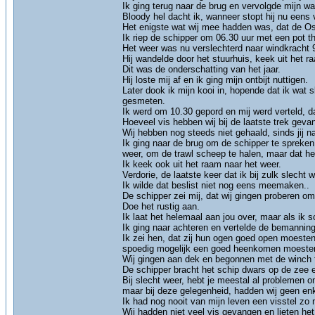
Ik ging terug naar de brug en vervolgde mijn wa
Bloody hel dacht ik, wanneer stopt hij nu eens 
Het enigste wat wij mee hadden was, dat de O
Ik riep de schipper om 06.30 uur met een pot t
Het weer was nu verslechterd naar windkracht 
Hij wandelde door het stuurhuis, keek uit het ra
Dit was de onderschatting van het jaar.
Hij loste mij af en ik ging mijn ontbijt nuttigen.
Later dook ik mijn kooi in, hopende dat ik wat
gesmeten.
Ik werd om 10.30 gepord en mij werd verteld, da
Hoeveel vis hebben wij bij de laatste trek gev
Wij hebben nog steeds niet gehaald, sinds jij n
Ik ging naar de brug om de schipper te spreken
weer, om de trawl scheep te halen, maar dat he
Ik keek ook uit het raam naar het weer.
Verdorie, de laatste keer dat ik bij zulk slecht
Ik wilde dat beslist niet nog eens meemaken..
De schipper zei mij, dat wij gingen proberen om 
Doe het rustig aan.
Ik laat het helemaal aan jou over, maar als ik s
Ik ging naar achteren en vertelde de bemannin
Ik zei hen, dat zij hun ogen goed open moesten
spoedig mogelijk een goed heenkomen moeste
Wij gingen aan dek en begonnen met de winch t
De schipper bracht het schip dwars op de zee 
Bij slecht weer, hebt je meestal al problemen
maar bij deze gelegenheid, hadden wij geen enk
Ik had nog nooit van mijn leven een visstel zo 
Wij hadden niet veel vis gevangen en lieten het 