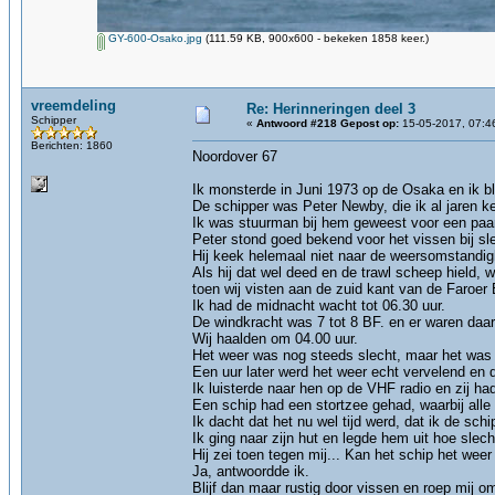
GY-600-Osako.jpg
(111.59 KB, 900x600 - bekeken 1858 keer.)
vreemdeling
Re: Herinneringen deel 3
Schipper
«
Antwoord #218 Gepost op:
15-05-2017, 07:4
Berichten: 1860
Noordover 67
Ik monsterde in Juni 1973 op de Osaka en ik b
De schipper was Peter Newby, die ik al jaren k
Ik was stuurman bij hem geweest voor een paar 
Peter stond goed bekend voor het vissen bij s
Hij keek helemaal niet naar de weersomstandi
Als hij dat wel deed en de trawl scheep hield, 
toen wij visten aan de zuid kant van de Faroer 
Ik had de midnacht wacht tot 06.30 uur.
De windkracht was 7 tot 8 BF. en er waren daar 
Wij haalden om 04.00 uur.
Het weer was nog steeds slecht, maar het was ni
Een uur later werd het weer echt vervelend en
Ik luisterde naar hen op de VHF radio en zij ha
Een schip had een stortzee gehad, waarbij alle
Ik dacht dat het nu wel tijd werd, dat ik de sch
Ik ging naar zijn hut en legde hem uit hoe slec
Hij zei toen tegen mij... Kan het schip het wee
Ja, antwoordde ik.
Blijf dan maar rustig door vissen en roep mij o