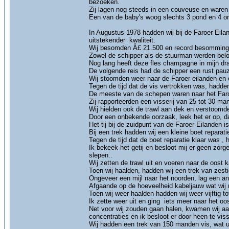
bezoeken.
Zij lagen nog steeds in een couveuse en waren z
Een van de baby's woog slechts 3 pond en 4 o
In Augustus 1978 hadden wij bij de Faroer Eila
uitstekender kwaliteit.
Wij besomden Â£ 21.500 en record besomming v
Zowel de schipper als de stuurman werden belo
Nog lang heeft deze fles champagne in mijn dran
De volgende reis had de schipper een rust pauz
Wij stoomden weer naar de Faroer eilanden en d
Tegen de tijd dat de vis vertrokken was, hadden
De meeste van de schepen waren naar het Faroer
Zij rapporteerden een visserij van 25 tot 30 ma
Wij hielden ook de trawl aan dek en verstoomde
Door een onbekende oorzaak, leek het er op, da
Het tij bij de zuidpunt van de Faroer Eilanden is 
Bij een trek hadden wij een kleine boet reparat
Tegen de tijd dat de boet reparatie klaar was , 
Ik bekeek het getij en besloot mij er geen zorg
slepen..
Wij zetten de trawl uit en voeren naar de oost k
Toen wij haalden, hadden wij een trek van zes
Ongeveer een mijl naar het noorden, lag een an
Afgaande op de hoeveelheid kabeljauw wat wij 
Toen wij weer haalden hadden wij weer vijftig t
Ik zette weer uit en ging iets meer naar het oo
Net voor wij zouden gaan halen, kwamen wij aa
concentraties en ik besloot er door heen te vis
Wij hadden een trek van 150 manden vis, wat 