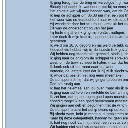
Ik ging terug naar de brug en vervolgde mijn wa
Bloody hel dacht ik, wanneer stopt hij nu eens 
Het enigste wat wij mee hadden was, dat de O
Ik riep de schipper om 06.30 uur met een pot t
Het weer was nu verslechterd naar windkracht 
Hij wandelde door het stuurhuis, keek uit het ra
Dit was de onderschatting van het jaar.
Hij loste mij af en ik ging mijn ontbijt nuttigen.
Later dook ik mijn kooi in, hopende dat ik wat
gesmeten.
Ik werd om 10.30 gepord en mij werd verteld, da
Hoeveel vis hebben wij bij de laatste trek gev
Wij hebben nog steeds niet gehaald, sinds jij n
Ik ging naar de brug om de schipper te spreken
weer, om de trawl scheep te halen, maar dat he
Ik keek ook uit het raam naar het weer.
Verdorie, de laatste keer dat ik bij zulk slecht
Ik wilde dat beslist niet nog eens meemaken..
De schipper zei mij, dat wij gingen proberen om 
Doe het rustig aan.
Ik laat het helemaal aan jou over, maar als ik s
Ik ging naar achteren en vertelde de bemannin
Ik zei hen, dat zij hun ogen goed open moesten
spoedig mogelijk een goed heenkomen moeste
Wij gingen aan dek en begonnen met de winch t
De schipper bracht het schip dwars op de zee 
Bij slecht weer, hebt je meestal al problemen
maar bij deze gelegenheid, hadden wij geen enk
Ik had nog nooit van mijn leven een visstel zo 
Wij hadden niet veel vis gevangen en lieten het 