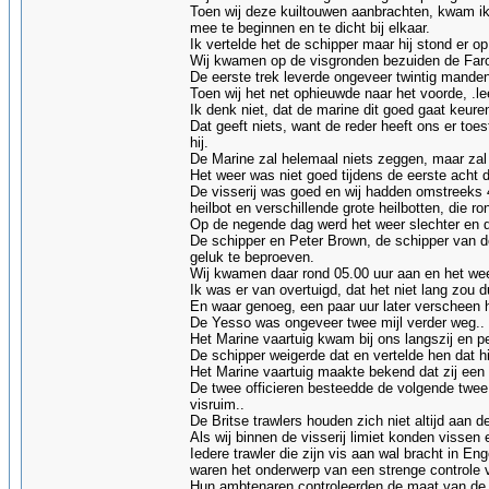
Toen wij deze kuiltouwen aanbrachten, kwam ik
mee te beginnen en te dicht bij elkaar.
Ik vertelde het de schipper maar hij stond er op
Wij kwamen op de visgronden bezuiden de Faroe
De eerste trek leverde ongeveer twintig manden
Toen wij het net ophieuwde naar het voorde, .l
Ik denk niet, dat de marine dit goed gaat keuren
Dat geeft niets, want de reder heeft ons er to
hij.
De Marine zal helemaal niets zeggen, maar zal
Het weer was niet goed tijdens de eerste acht 
De visserij was goed en wij hadden omstreeks 4
heilbot en verschillende grote heilbotten, die r
Op de negende dag werd het weer slechter en d
De schipper en Peter Brown, de schipper van d
geluk te beproeven.
Wij kwamen daar rond 05.00 uur aan en het we
Ik was er van overtuigd, dat het niet lang zou 
En waar genoeg, een paar uur later verscheen hi
De Yesso was ongeveer twee mijl verder weg..
Het Marine vaartuig kwam bij ons langszij en pe
De schipper weigerde dat en vertelde hen dat h
Het Marine vaartuig maakte bekend dat zij een
De twee officieren besteedde de volgende twee
visruim..
De Britse trawlers houden zich niet altijd aan d
Als wij binnen de visserij limiet konden vissen
Iedere trawler die zijn vis aan wal bracht in E
waren het onderwerp van een strenge controle v
Hun ambtenaren controleerden de maat van de v