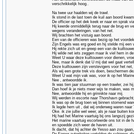
verschrikkelijk hoog..
Na twee uur haalden wij de trawl.
Ik stond in de last toen de kuil aan boord kwam
De officier op het dek keek er naar en sprak vi
Hij keerde onmiddellijk terug naar de brug en v
wegens veranderingen. van het net.
Wij brachten het vistuig aan boord.
Een van de officieren was bezig op het voorde
Zijn Engels was erg goed en hij stelde mij een 
Hij rekte zich uit en greep een van de kuiltouwe
Hij wilde net iets zeggen maar ik viel hem in de
Weet U waar deze kuiltouwen voor dienen, vroe
Nee, maar ik denk dat U mij dat wel gaat vertel
Deze kuiltouwen zijn verstevigers voor het net,
Als wij een grote trek vis doen, beschermen de
Weet U wat mijn vak was, voor ik op het Marin
Nee , antwoordde ik.
Ik was tien jaar stuurman op een trawler, zei hij
Dan hoef ik je niets meer wijs te maken, was mi
Nee, antwoordde hij en grinnikte naar mij.
Wij werden in escorte naar Thorshavn gebracht
Ik was op de brug toen wij binnen stomend war
Ik legde hem uit , dat wij onderweg waren naar
Oke. ik zie jullie wel weer, als je naar buiten k
Hij had het Marine vaartuig bij ons langszij gez
Het marine vaartuig escorteerde ons tot in de 
en spoedde zich weer de haven uit.
Ik dacht, dat hij achter de Yesso aan zou gaa
De Faroer autoriteiten vertelden de schipper, 