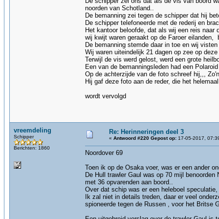
De schipper zei ons dat als de vis van boord w
noorden van Schotland..
De bemanning zei tegen de schipper dat hij bet
De schipper telefoneerde met de rederij en br
Het kantoor beloofde, dat als wij een reis naa
wij kwijt waren geraakt op de Faroer eilande
De bemanning stemde daar in toe en wij viste
Wij waren uiteindelijk 21 dagen op zee op deze 
Terwijl de vis werd gelost, werd een grote heil
Een van de bemanningsleden had een Polaroid 
Op de achterzijde van de foto schreef hij,,, Zo'n
Hij gaf deze foto aan de reder, die het helemaa
wordt vervolgd
vreemdeling
Re: Herinneringen deel 3
Schipper
«
Antwoord #220 Gepost op:
17-05-2017, 07:3
Berichten: 1860
Noordover 69
Toen ik op de Osaka voer, was er een ander on
De Hull trawler Gaul was op 70 mijl benoorde
met 36 opvarenden aan boord..
Over dat schip was er een heleboel speculatie
Ik zal niet in details treden, daar er veel on
spioneerde tegen de Russen , voor het Britse 
Een uitgebreid verslag over de trawler Gaul is 