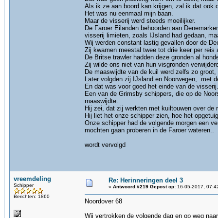
Als ik ze aan boord kan krijgen, zal ik dat ook
Het was nu eenmaal mijn baan.
Maar de visserij werd steeds moeilijker.
De Faroer Eilanden behoorden aan Denemarken en
visserij limieten, zoals IJsland had gedaan, ma
Wij werden constant lastig gevallen door de De
Zij kwamen meestal twee tot drie keer per reis 
De Britse trawler hadden deze gronden al hond
Zij wilde ons niet van hun visgronden verwijde
De maaswijdte van de kuil werd zelfs zo groot,
Later volgden zij IJsland en Noorwegen, met de 
En dat was voor goed het einde van de visserij.
Een van de Grimsby schippers, die op de Noors
maaswijdte.
Hij zei, dat zij werkten met kuiltouwen over d
Hij liet het onze schipper zien, hoe het opgetui
Onze schipper had de volgende morgen een ver
mochten gaan proberen in de Faroer wateren..
wordt vervolgd
vreemdeling
Re: Herinneringen deel 3
Schipper
«
Antwoord #219 Gepost op:
16-05-2017, 07:4
Berichten: 1860
Noordover 68
Wij vertrokken de volgende dag en op weg naar 