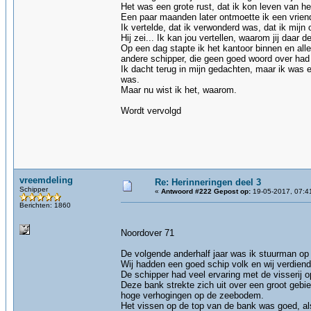
Het was een grote rust, dat ik kon leven van he
Een paar maanden later ontmoette ik een vriend,
Ik vertelde, dat ik verwonderd was, dat ik mij
Hij zei... Ik kan jou vertellen, waarom jij daar 
Op een dag stapte ik het kantoor binnen en all
andere schipper, die geen goed woord over had 
Ik dacht terug in mijn gedachten, maar ik was e
was.
Maar nu wist ik het, waarom.
Wordt vervolgd
vreemdeling
Re: Herinneringen deel 3
Schipper
«
Antwoord #222 Gepost op:
19-05-2017, 07:4
Berichten: 1860
Noordover 71
De volgende anderhalf jaar was ik stuurman op
Wij hadden een goed schip volk en wij verdien
De schipper had veel ervaring met de visserij 
Deze bank strekte zich uit over een groot geb
hoge verhogingen op de zeebodem.
Het vissen op de top van de bank was goed, al