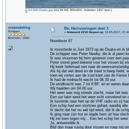
GY-600-Osako.jpg
(111.59 KB, 900x600 - bekeken 1857 keer.)
vreemdeling
Re: Herinneringen deel 3
Schipper
«
Antwoord #218 Gepost op:
15-05-2017, 07:4
Berichten: 1860
Noordover 67
Ik monsterde in Juni 1973 op de Osaka en ik b
De schipper was Peter Newby, die ik al jaren k
Ik was stuurman bij hem geweest voor een paar 
Peter stond goed bekend voor het vissen bij s
Hij keek helemaal niet naar de weersomstandi
Als hij dat wel deed en de trawl scheep hield, 
toen wij visten aan de zuid kant van de Faroer 
Ik had de midnacht wacht tot 06.30 uur.
De windkracht was 7 tot 8 BF. en er waren daar 
Wij haalden om 04.00 uur.
Het weer was nog steeds slecht, maar het was ni
Een uur later werd het weer echt vervelend en
Ik luisterde naar hen op de VHF radio en zij ha
Een schip had een stortzee gehad, waarbij alle
Ik dacht dat het nu wel tijd werd, dat ik de sch
Ik ging naar zijn hut en legde hem uit hoe slec
Hij zei toen tegen mij... Kan het schip het wee
Ja, antwoordde ik.
Blijf dan maar rustig door vissen en roep mij o