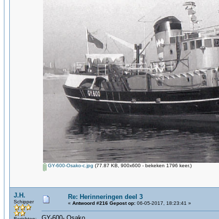
GY-600-Osako-c.jpg
(77.87 KB, 900x600 - bekeken 1796 keer.)
J.H.
Re: Herinneringen deel 3
Schipper
«
Antwoord #216 Gepost op:
06-05-2017, 18:23:41 »
GY-600- Osako
Berichten: