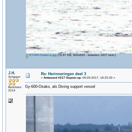
GY-600-Osako-a.jpg
(76.97 KB, 900x600 - bekeken 1827 keer.)
J.H.
Re: Herinneringen deel 3
Schipper
«
Antwoord #217 Gepost op:
06-05-2017, 18:25:30 »
Gy-600-Osako, als Diving support vessel
Berichten:
2214