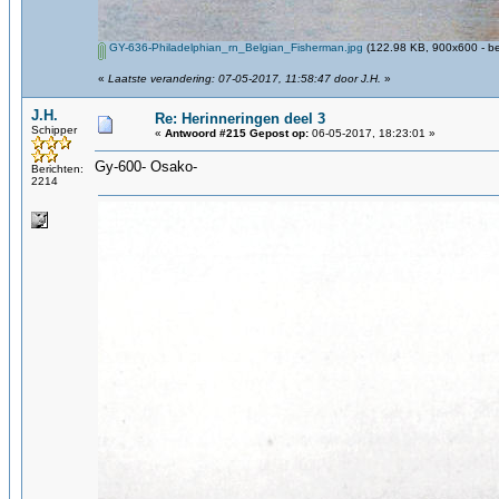
GY-636-Philadelphian_rn_Belgian_Fisherman.jpg
(122.98 KB, 900x600 - be
«
Laatste verandering: 07-05-2017, 11:58:47 door J.H.
»
J.H.
Re: Herinneringen deel 3
Schipper
«
Antwoord #215 Gepost op:
06-05-2017, 18:23:01 »
Gy-600- Osako-
Berichten:
2214