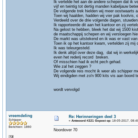
Ik vertelde het aan de andere schepen dat ik ve
vijf en twintig tot dertig manden kabeljauw bete
De volgende trek hielden wij meer oostwaarts a
Toen wij haalden, hadden wij vier pak koolvis, 
Verdeeld over de drie volgende dagen, stuwden w
Ik rapporteerde dit aan het kantoor en zij ve
Na gelost te hebben, bleek het dat wij 1500 ki
de maatschappij schepen en wij versloegen hie
De markt was uitstekend en ik was er vast van
Toen ik op het kantoor kwam, vertelden zij mi
Ik was teleurgesteld.
Ik denk altijd over deze dag, dat wij in werkel
even het rederij record breken.
Of misschien had ik echt pech gehad.
Wie zal het zeggen ?
De volgende reis mocht ik weer als schipper me
Wij eindigden met zo'n 900 kits vis aan boord
wordt vervolgd
vreemdeling
Re: Herinneringen deel 3
Schipper
«
Antwoord #221 Gepost op:
18-05-2017, 08:4
Berichten: 1860
Noordover 70