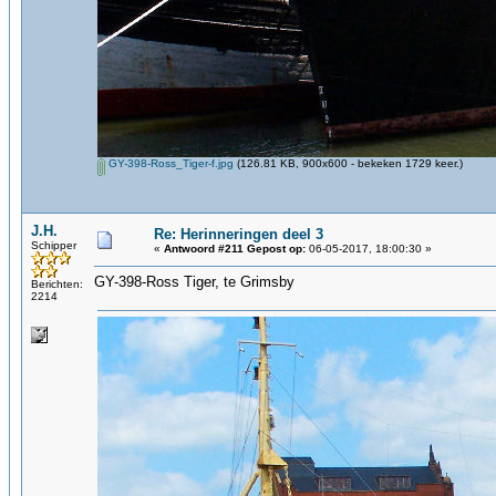
GY-398-Ross_Tiger-f.jpg
(126.81 KB, 900x600 - bekeken 1729 keer.)
J.H.
Re: Herinneringen deel 3
Schipper
«
Antwoord #211 Gepost op:
06-05-2017, 18:00:30 »
GY-398-Ross Tiger, te Grimsby
Berichten:
2214