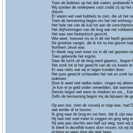
Toen de bobines op het dek vielen, probeerde h
Wij sjorden de onderpees vast zodat zij op het
drijven..
Er waren wel veel bubbels te zien, die uit het
Toen de bemanning begon om het net omhoog te
Het hele net van de kuil tot aan de verschansin
Het drijfvermogen van de leng wat net voldoend
Het was een fantastisch gezicht,
Wie weet, hoeveel vis er in dit net heeft gezete
De grootste vangst, die ik tot nu toe gezien ha
Northern Jevel was.
Er bleek nog veel meer vis in dit net gezeten t
Toen gebeurde het ergste,
Daar de lucht uit de leng werd geperst., begon 
Het zonk tot al het gewicht van de vis kwam t
Er was niets wat wij er tegen konden doen.
Het pure gewicht scheurden het net en zonk lan
iedereen.
Door ik weet niet welke reden, vingen wij alleen
Je kon er je geld onder verwedden, dat wanneer
Dennis begon wel eens te vloeken en zei,,, Kan
Zelfs de bemanning begon mij de bijnaam de ge
Op een reis, toen de visserij er slap was, had
wat eerder af te lossen.
Ik ging naar de brug en zei hem, dat ik zijn w
Hij had niet veel meer te zeggen en ging weg e
Hij was pas slechts een half uur weg, toen wij 
Ik bleef in dezelfde koers door vissen, tot wij 
richting en weer door die plek heen.