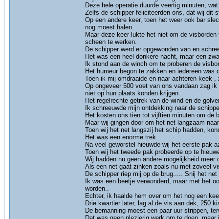
Deze hele operatie duurde veertig minuten, wat
Zelfs de schipper feliciteerden ons, dat wij dit
Op een andere keer, toen het weer ook bar slech
nog moest halen.
Maar deze keer lukte het niet om de visborden t
scheen te werken.
De schipper werd er opgewonden van en schreeu
Het was een heel donkere nacht, maar een zwa
Ik stond aan de winch om te proberen de visbo
Het humeur begon te zakken en iedereen was d
Toen ik mij omdraaide en naar achteren keek , 
Op ongeveer 500 voet van ons vandaan zag ik ee
niet op hun plaats konden krijgen.
Het regelrechte getrek van de wind en de golven
Ik schreeuwde mijn ontdekking naar de schipper,
Het kosten ons tien tot vijftien minuten om de 
Maar wij gingen door om het net langzaam naar 
Toen wij het net langszij het schip hadden, kond
Het was een enorme trek.
Na veel geworstel hieuwde wij het eerste pak a
Toen wij het tweede pak probeerde op te hieuwen
Wij hadden nu geen andere mogelijkheid meer om
Als een net gaat zinken zoals nu met zoveel vis 
De schipper riep mij op de brug..... Snij het net
Ik was een beetje verwonderd, maar met het oog
worden..
Echter, ik haalde hem over om het nog een keer
Drie kwartier later, lag al de vis aan dek, 250 
De bemanning moest een paar uur strippen, terw
Dat was geen plezierig werk om te doen, maar i