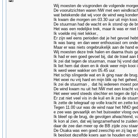
Wij moesten de visgronden de volgende morgen
De vooruitzichten waren NW met een windkrach
wat betekende dat wij voor de wind weg konde
Ik kwam die morgen om 03.30 uur uit mijn kooi
De stuurman had de wacht en ik stond op de br
Het was een redelijke trek, maar ik was er niet 
Ik voelde mij niet lekker.,
Er zijn wel eens perioden dat je het gevoel hebt 
Ik was bang en dan weer enthousiast om onder
Maar er was niets ongebruikelijk aan de hand 
Wij moesten deze trek halen en daarna thuis 
Ik had er een goed gevoel bij, dat de trawl aan
Ik zei dat tegen de stuurman, maar hij vond dat
Ik liet hem dat doen en ik dook weer mijn kooi i
Ik werd weer wakker om 05.45 uur.
Het schip slingerde wat en ik ging naar de brug
Het woei nu vrij hard en mijn blik op het geheel,
Ik zei de stuurman , dat hij iedereen moest po
De wind kwam nu uit het NW met een kracht van
Het weer werd steeds slechter en tegen de tijd 
Er zat niet veel vis in de kuil en ik zei de st
Ik zette de telegraaf op volle kracht en zette 
Tegen 11.00 uur was de wind naar het NNO gedr
e zee was gevaarlijk en het buiswater vloog ove
Ik bleef op de brug, de gevolgen afwachtend, v
Ik kon al zien, dat wij langzamerhand te zuide
daar de zee dan meer op de BB zijde zou staan
De Osaka was een goed zeeschip en zij lag er g
Ik besloot dezelfde koers aan te houden en re