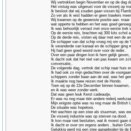
Wij vertrokken begin November en op de dag dat
Het vistuig was uitgerust voor de visserij op ma
Ik besloot dat wij zouden gaan vissen bij Fla
Zo ver als ik wist hadden er geen trawlers mee
Wij kwamen op de gewenste positie aan. maar h
wat opperte te hebben en het was goed genoeg
Ik was behoorlijk verrast met onze eerste trek
Op de eerste reis, brachten wij 300 kits schol 
Op de derde reis, visten wij daar met een de an
De schipper van dat schip vroeg mij om op de 
Ik veranderde van kanaal en de schipper ging mi
Hij had geen goed woord over voor de reder..
Over een paar dingen kon ik hem gelijk geven, 
Ik dacht ook dat het niet van pas kwam om zo'
conversatie,.
De volgende dag, vertrok dat schip naar huis 
Ik had ook zo mijn gedachten over de voorgaan
schippers zonder baan aan de wal, was het ge
Ik maakte nog twee reizen met de Hondo.
Toen wij op de 22e December binnen kwamen, g
en ik was weer zonder werk.
Dat was geen leuk Kerst cadeautje,
Er was nu nog maar één andere rederij werkzaam
Mijn enigste optie was nu nog maar de British Un
De situatie was hopeloos.
Het wachten op een stee als stuurman, was een
De visserij industrie was op sterven na dood..
Ik kon maar niet besluiten, wat ik moest gaan 
Ik dacht er over om ergens anders , buiten Gri
Gelukkig werd mij een stee aangeboden bij de 