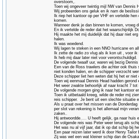
overstoom,.
Toen wij ongeveer twintig mijl NW van Dennis 
Wij probeerden ons geluk en ik nam de beslissi
Ik riep het kantoor op per VHF en vertelde hen
komen.
Wanneer denk je dan binnen te komen, vroeg de
En ik vertelde de reder dat het waarschijnlijk 
Hij maakte het mij duidelijk dat hij daar niet e
halen.
Ik was woedend.
Wij lagen te steken in een NNO hurricane en a
Ik zette de radio zo vlug als ik kon uit , voor ik
Ik heb mij daar later niet voor verontschuldigd.
De volgende twaalf uur, waren wij bezig Dennis
Een van de Ross trawlers die achter ook thuis 
niet konden halen, en de schipper verzocht we
Deze schipper liet hen weten dat hij het er niet
Toen wij eenmaal Dennis Head hadden gerond en
Het weer zwakte behoorlijk af naar kracht 7 to
De volgende morgen ging ik naar het kantoor en 
Toen ik uitbetaald kreeg, wilde de reder mij zie
reis schipper. Je bent uit een slechte situatie
Als u praat over het missen van de Donderdag ma
per slot van rekening is het allemaal mijn vera
zaken..
Hij antwoordde..... U heeft gelijk, ga naar huis 
De volgende reis was Peter weer terug als sch
Het was nu al vijf jaar, dat ik op dat schip bij
Een paar reizen later werd ik door Henry Tailor
Zij was wel een wat kleiner schip dan de Osak