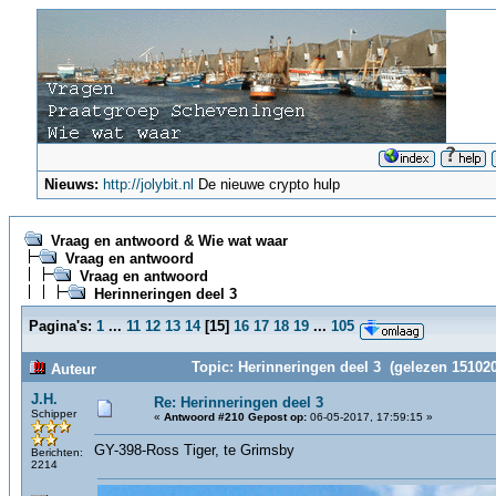
Nieuws:
http://jolybit.nl
De nieuwe crypto hulp
Vraag en antwoord & Wie wat waar
Vraag en antwoord
Vraag en antwoord
Herinneringen deel 3
Pagina's:
1
...
11
12
13
14
[
15
]
16
17
18
19
...
105
Topic: Herinneringen deel 3 (gelezen 151020
Auteur
J.H.
Re: Herinneringen deel 3
Schipper
«
Antwoord #210 Gepost op:
06-05-2017, 17:59:15 »
GY-398-Ross Tiger, te Grimsby
Berichten:
2214