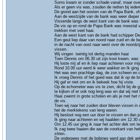
Soms kwam er zonder schade vanaf, maar over
Als er geen vis was, zouden de netten bij iede
De grond aan het oosten van de Papa Bank, ofs
Aan de westzijde van de bank was weer dieper 
Vissende langs de west kant van de bank was d
De vis op en rond de Papa Bank was meestal va
trekken met veel haai.
Aan de west kant van de bank had schipper Denni
Een geul liep daar van noord naar zuid en de be
in de nacht van oost naar west over de noordzij
vissen..
Wij vingen twintig tot dertig manden haai
Toen Dennis om 06.30 uit zijn kooi kwam, was h
Hij loste mij af en ik liep naar achteren voor mi
Rond 10.00 uur werd ik weer wakker en Ik gin
Het was een prachtige dag, de zon scheen en d
Ik vroeg Dennis of het goed was dat ik op de br
Hij gaf er niet om en ik bekeek hoe hij viste.
Op de echometer was vis te zien, dicht bij de 
te kijken of er ook nog leng was en dat wij niet
Haai zwemt in grote scholen en als je met het n
de vis.
Toen wij naar het zuiden door bleven vissen i
het de merktekens van leng waren.
Hij besloot nog een uur door te vissen en dan p
Ik ging naar achteren en wij haalden om 12.30 u
Om 12.45 uur ging ik naar het achter dek om te
Ik zag twee haaien die aan de voorkant van het n
zitten..
De onderpees met de bobines werd aan dek ge