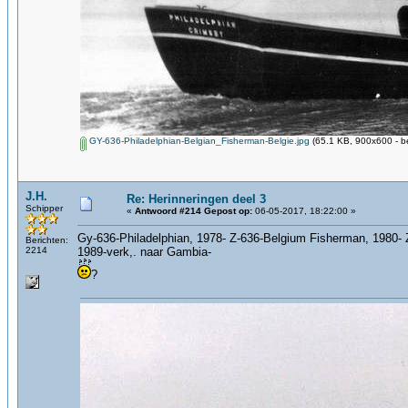
GY-636-Philadelphian-Belgian_Fisherman-Belgie.jpg
(65.1 KB, 900x600 - b
J.H.
Re: Herinneringen deel 3
Schipper
«
Antwoord #214 Gepost op:
06-05-2017, 18:22:00 »
Gy-636-Philadelphian, 1978- Z-636-Belgium Fisherman, 1980- 
Berichten:
2214
1989-verk,. naar Gambia-
?