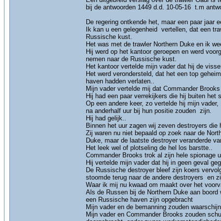
bij de antwoorden 1449 d.d. 10-05-16 t.m antw
De regering ontkende het, maar een paar jaar e
Ik kan u een gelegenheid vertellen, dat een tr
Russische kust.
Het was met de trawler Northern Duke en ik we
Hij werd op het kantoor geroepen en werd voo
nemen naar de Russische kust.
Het kantoor vertelde mijn vader dat hij de vi
Het werd verondersteld, dat het een top geheim
haven hadden verlaten..
Mijn vader vertelde mij dat Commander Brooks
Hij had een paar verrekijkers die hij buiten he
Op een andere keer, zo vertelde hij mijn vader
na anderhalf uur bij hun positie zouden zijn.
Hij had gelijk..
Binnen het uur zagen wij zeven destroyers die
Zij waren nu niet bepaald op zoek naar de Nor
Duke, maar de laatste destroyer veranderde v
Het leek wel of plotseling de hel los barstte..
Commander Brooks trok al zijn hele spionage ui
Hij vertelde mijn vader dat hij in geen geval g
De Russische destroyer bleef zijn koers vervol
stoomde terug naar de andere destroyers en zi
Waar ik mij nu kwaad om maakt over het voorval
Als de Russen bij de Northern Duke aan boord
een Russische haven zijn opgebracht
Mijn vader en de bemanning zouden waarschijnl
Mijn vader en Commander Brooks zouden schuld