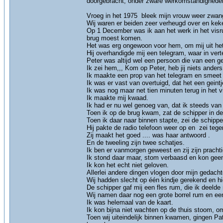
doorgebracht, onder zware werkomstandigheden 
Vroeg in het 1975 bleek mijn vrouw weer zwange
Wij waren er beiden zeer verheugd over en keke
Op 1 December was ik aan het werk in het visru
brug moest komen.
Het was erg ongewoon voor hem, om mij uit het 
Hij overhandigde mij een telegram, waar in ver
Peter was altijd wel een persoon die van een gei
Ik zei hem,,, Kom op Peter, heb jij niets ander
Ik maakte een prop van het telegram en smeet h
Ik was er vast van overtuigd, dat het een gei
Ik was nog maar net tien minuten terug in het 
Ik maakte mij kwaad.
Ik had er nu wel genoeg van, dat ik steeds va
Toen ik op de brug kwam, zat de schipper in de 
Toen ik daar naar binnen stapte, zei de schipper.
Hij pakte de radio telefoon weer op en zei tege
Zij maakt het goed .... was haar antwoord .
En de tweeling zijn twee schatjes.
Ik ben er vanmorgen geweest en zij zijn prachti
Ik stond daar maar, stom verbaasd en kon geen
Ik kon het echt niet geloven.
Allerlei andere dingen vlogen door mijn gedacht
Wij hadden slecht op één kindje gerekend en h
De schipper gaf mij een fles rum, die ik deelde
Wij namen daar nog een grote borrel rum en een
Ik was helemaal van de kaart.
Ik kon bijna niet wachten op de thuis stoom, o
Toen wij uiteindelijk binnen kwamen, gingen Pat