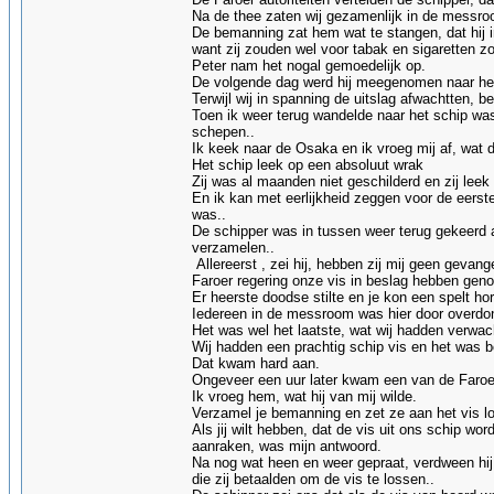
Na de thee zaten wij gezamenlijk in de messro
De bemanning zat hem wat te stangen, dat hij i
want zij zouden wel voor tabak en sigaretten z
Peter nam het nogal gemoedelijk op.
De volgende dag werd hij meegenomen naar he
Terwijl wij in spanning de uitslag afwachtten, 
Toen ik weer terug wandelde naar het schip wa
schepen..
Ik keek naar de Osaka en ik vroeg mij af, wat
Het schip leek op een absoluut wrak
Zij was al maanden niet geschilderd en zij leek
En ik kan met eerlijkheid zeggen voor de eerst
was..
De schipper was in tussen weer terug gekeerd 
verzamelen..
Allereerst , zei hij, hebben zij mij geen gevan
Faroer regering onze vis in beslag hebben geno
Er heerste doodse stilte en je kon een spelt hor
Iedereen in de messroom was hier door overdo
Het was wel het laatste, wat wij hadden verwac
Wij hadden een prachtig schip vis en het was b
Dat kwam hard aan.
Ongeveer een uur later kwam een van de Faroe
Ik vroeg hem, wat hij van mij wilde.
Verzamel je bemanning en zet ze aan het vis los
Als jij wilt hebben, dat de vis uit ons schip w
aanraken, was mijn antwoord.
Na nog wat heen en weer gepraat, verdween hij 
die zij betaalden om de vis te lossen..