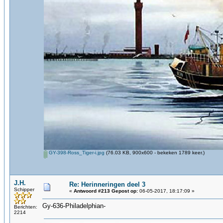
GY-398-Ross_Tiger-i.jpg
(76.03 KB, 900x600 - bekeken 1789 keer.)
J.H.
Re: Herinneringen deel 3
Schipper
«
Antwoord #213 Gepost op:
06-05-2017, 18:17:09 »
Gy-636-Philadelphian-
Berichten:
2214