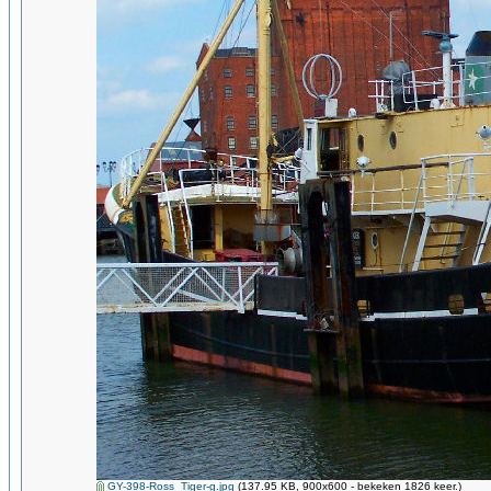
GY-398-Ross_Tiger-g.jpg
(137.95 KB, 900x600 - bekeken 1826 keer.)