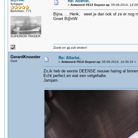
Re: Allerlei.
Schipper
«
Antwoord #513 Gepost op:
05-06-2014, 14:26
Berichten: 771
Bijna......Henk, weet je dan ook of ze er nog 
Groet B@rtW.
SUPERIOR-TRADER
Zoekt en gij zult vinden!
GerardKnoester
Re: Allerlei.
Gast
«
Antwoord #514 Gepost op:
05-06-2014, 14:30:16 »
Zo,ik heb de eerste DEENSE nieuwe haring al binnen
Echt perfect,en wat een vetgehalte.
Jamjam.