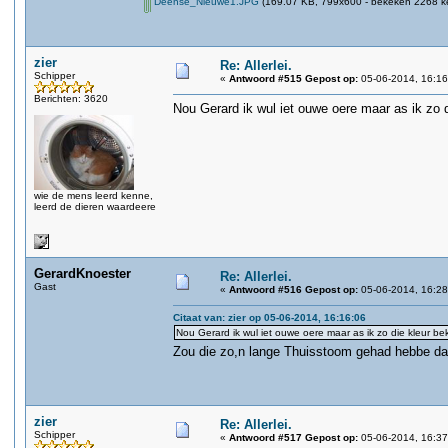
Deense_Nieuwe1.JPG
(169.07 KB, 799x600 - bekeken 2268 ke
zier
Re: Allerlei.
Schipper
«
Antwoord #515 Gepost op:
05-06-2014, 16:16
Berichten: 3620
Nou Gerard ik wul iet ouwe oere maar as ik zo 
wie de mens leerd kenne,
leerd de dieren waardeere
GerardKnoester
Re: Allerlei.
Gast
«
Antwoord #516 Gepost op:
05-06-2014, 16:28
Citaat van: zier op 05-06-2014, 16:16:06
Nou Gerard ik wul iet ouwe oere maar as ik zo die kleur b
Zou die zo,n lange Thuisstoom gehad hebbe da
zier
Re: Allerlei.
Schipper
«
Antwoord #517 Gepost op:
05-06-2014, 16:37