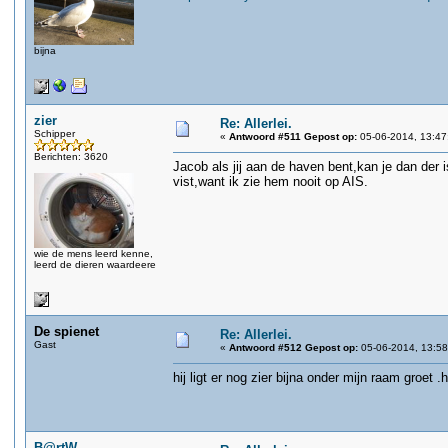
bijna
zier
Re: Allerlei.
Schipper
«
Antwoord #511 Gepost op:
05-06-2014, 13:47
Berichten: 3620
Jacob als jij aan de haven bent,kan je dan der 
vist,want ik zie hem nooit op AIS.
wie de mens leerd kenne,
leerd de dieren waardeere
De spienet
Re: Allerlei.
Gast
«
Antwoord #512 Gepost op:
05-06-2014, 13:58
hij ligt er nog zier bijna onder mijn raam groet .
B@rtW.