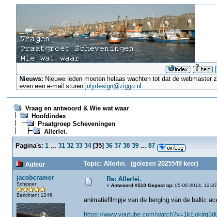
Nieuws:
Nieuwe leden moeten helaas wachten tot dat de webmaster ze a
even een e-mail sturen
jolydesign@ziggo.nl
.
Vraag en antwoord & Wie wat waar
Hoofdindex
Praatgroep Scheveningen
Allerlei.
Pagina's:
1
...
31
32
33
34
[
35
]
36
37
38
39
...
87
Topic: Allerlei. (gelezen 2025549 keer)
Auteur
jacobcramer
Re: Allerlei.
Schipper
«
Antwoord #510 Gepost op:
05-06-2014, 12:37
Berichten: 1246
animatiefilmpje van de berging van de baltic ac
https://www.youtube.com/watch?v=1kEoklrq3d