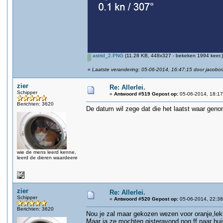
astrid_2.PNG
(11.28 KB, 448x327 - bekeken 1994 keer.)
«
Laatste verandering: 05-06-2014, 16:47:15 door jacobc
zier
Re: Allerlei.
Schipper
«
Antwoord #519 Gepost op:
05-06-2014, 18:17
Berichten: 3620
De datum wil zege dat die het laatst waar geno
wie de mens leerd kenne,
leerd de dieren waardeere
zier
Re: Allerlei.
Schipper
«
Antwoord #520 Gepost op:
05-06-2014, 22:38
Berichten: 3620
Nou je zal maar gekozen wezen voor oranje,lekke
Maar ja ze mochten gisteravond nog ff naar hui