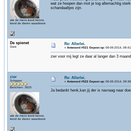
wat ze hoopen dan mot je tog allemachtig ster
schandaaltjes zijn.
wie de mens leerd kenne,
leerd de dieren waardeere
De spienet
Re: Allerlei.
Gast
«
Antwoord #521 Gepost op:
06-06-2014, 08:41
zier voor mij legt ze daar al langer dan 3 maand
zier
Re: Allerlei.
Schipper
«
Antwoord #522 Gepost op:
06-06-2014, 09:36
Berichten: 3620
Ja bedankt henk,kan jij der is navraag naar doe
wie de mens leerd kenne,
leerd de dieren waardeere