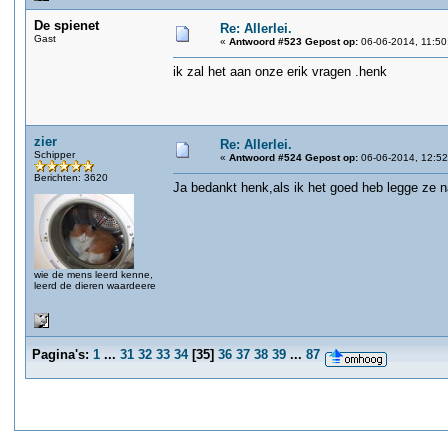
De spienet
Re: Allerlei.
Gast
«
Antwoord #523 Gepost op:
06-06-2014, 11:50
ik zal het aan onze erik vragen .henk
zier
Re: Allerlei.
Schipper
«
Antwoord #524 Gepost op:
06-06-2014, 12:52
Berichten: 3620
Ja bedankt henk,als ik het goed heb legge ze n
wie de mens leerd kenne,
leerd de dieren waardeere
Pagina's:
1
...
31
32
33
34
[
35
]
36
37
38
39
...
87