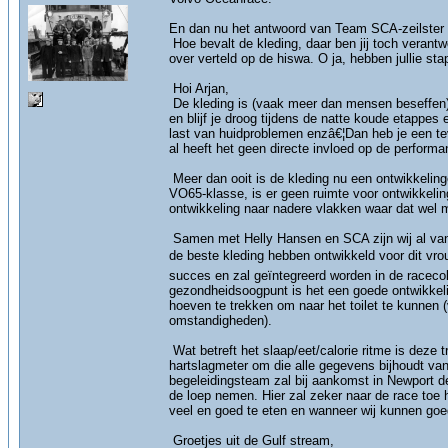
En dan nu het antwoord van Team SCA-zeilster C
Hoe bevalt de kleding, daar ben jij toch verantw
over verteld op de hiswa. O ja, hebben jullie s
Hoi Arjan,
De kleding is (vaak meer dan mensen beseffen) e
en blijf je droog tijdens de natte koude etappes
last van huidproblemen enzâ€¦Dan heb je een te
al heeft het geen directe invloed op de perform
Meer dan ooit is de kleding nu een ontwikkelin
VO65-klasse, is er geen ruimte voor ontwikkeling
ontwikkeling naar nadere vlakken waar dat wel m
Samen met Helly Hansen en SCA zijn wij al vanaf
de beste kleding hebben ontwikkeld voor dit vr
succes en zal geïntegreerd worden in de racecol
gezondheidsoogpunt is het een goede ontwikkelin
hoeven te trekken om naar het toilet te kunnen
omstandigheden).
Wat betreft het slaap/eet/calorie ritme is deze
hartslagmeter om die alle gegevens bijhoudt van
begeleidingsteam zal bij aankomst in Newport d
de loep nemen. Hier zal zeker naar de race toe h
veel en goed te eten en wanneer wij kunnen goed
Groetjes uit de Gulf stream,