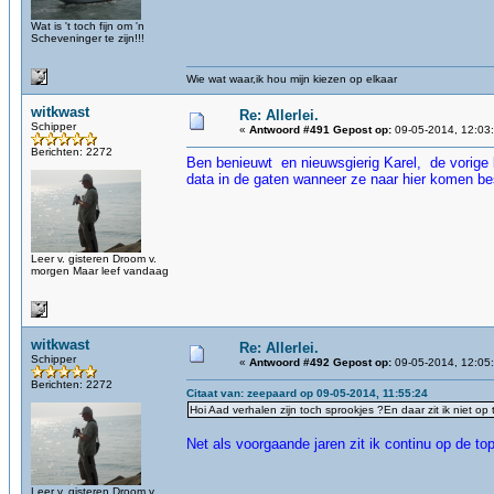
Wat is 't toch fijn om 'n
Scheveninger te zijn!!!
Wie wat waar,ik hou mijn kiezen op elkaar
witkwast
Re: Allerlei.
Schipper
«
Antwoord #491 Gepost op:
09-05-2014, 12:03
Berichten: 2272
Ben benieuwt en nieuwsgierig Karel, de vorige 
data in de gaten wanneer ze naar hier komen be
Leer v. gisteren Droom v.
morgen Maar leef vandaag
witkwast
Re: Allerlei.
Schipper
«
Antwoord #492 Gepost op:
09-05-2014, 12:05
Berichten: 2272
Citaat van: zeepaard op 09-05-2014, 11:55:24
Hoi Aad verhalen zijn toch sprookjes ?En daar zit ik niet op
Net als voorgaande jaren zit ik continu op de 
Leer v. gisteren Droom v.