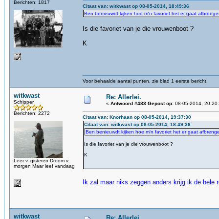
Berichten: 1817
Citaat van: witkwast op 08-05-2014, 18:49:36
Ben benieuwdt kijken hoe m'n favoriet het er gaat afbrenge
Is die favoriet van je die vrouwenboot ?
K
Voor behaalde aantal punten, zie blad 1 eerste bericht.
witkwast
Re: Allerlei.
Schipper
«
Antwoord #483 Gepost op:
08-05-2014, 20:20
Berichten: 2272
Citaat van: Knorhaan op 08-05-2014, 19:37:30
Citaat van: witkwast op 08-05-2014, 18:49:36
Ben benieuwdt kijken hoe m'n favoriet het er gaat afbreng
Is die favoriet van je die vrouwenboot ?
K
Leer v. gisteren Droom v.
morgen Maar leef vandaag
Ik zal maar niks zeggen anders krijg ik de hel
witkwast
Re: Allerlei.