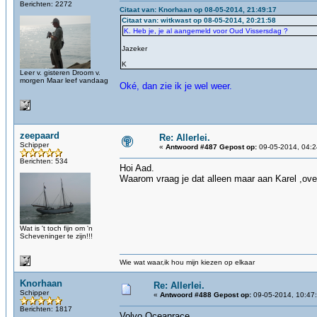
Berichten: 2272
Citaat van: Knorhaan op 08-05-2014, 21:49:17
Citaat van: witkwast op 08-05-2014, 20:21:58
K. Heb je, je al aangemeld voor Oud Vissersdag ?
Jazeker
K
Leer v. gisteren Droom v.
morgen Maar leef vandaag
Oké, dan zie ik je wel weer.
zeepaard
Re: Allerlei.
Schipper
«
Antwoord #487 Gepost op:
09-05-2014, 04:2
Berichten: 534
Hoi Aad.
Waarom vraag je dat alleen maar aan Karel ,ov
Wat is 't toch fijn om 'n
Scheveninger te zijn!!!
Wie wat waar,ik hou mijn kiezen op elkaar
Knorhaan
Re: Allerlei.
Schipper
«
Antwoord #488 Gepost op:
09-05-2014, 10:47
Berichten: 1817
Volvo Oceanrace.