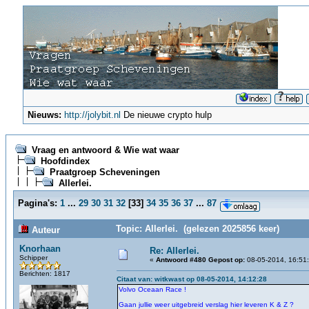
Nieuws:
http://jolybit.nl
De nieuwe crypto hulp
Vraag en antwoord & Wie wat waar
Hoofdindex
Praatgroep Scheveningen
Allerlei.
Pagina's:
1
...
29
30
31
32
[
33
]
34
35
36
37
...
87
Topic: Allerlei. (gelezen 2025856 keer)
Auteur
Knorhaan
Re: Allerlei.
Schipper
«
Antwoord #480 Gepost op:
08-05-2014, 16:51
Berichten: 1817
Citaat van: witkwast op 08-05-2014, 14:12:28
Volvo Oceaan Race !
Gaan jullie weer uitgebreid verslag hier leveren K & Z ?