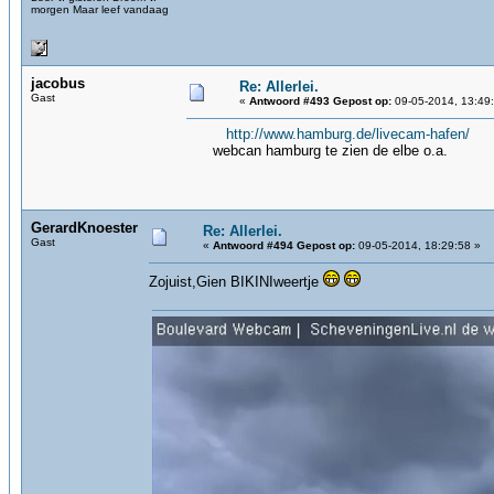
morgen Maar leef vandaag
jacobus
Re: Allerlei.
Gast
«
Antwoord #493 Gepost op:
09-05-2014, 13:49
http://www.hamburg.de/livecam-hafen/
webcan hamburg te zien de elbe o.a.
GerardKnoester
Re: Allerlei.
Gast
«
Antwoord #494 Gepost op:
09-05-2014, 18:29:58 »
Zojuist,Gien BIKINIweertje