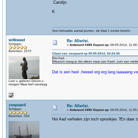
Carolijn
K
Voor behaalde aantal punten, zie blad 1 eerste bericht.
witkwast
Re: Allerlei.
Schipper
«
Antwoord #489 Gepost op:
09-05-2014, 11:49:
Berichten: 2272
Citaat van: zeepaard op 09-05-2014, 04:24:36
Hoi Aad.
Waarom vraag je dat alleen maar aan Karel ,over aan meld
Dat is een heel ,heeeel erg erg lang laaaaang ver
Leer v. gisteren Droom v.
morgen Maar leef vandaag
zeepaard
Re: Allerlei.
Schipper
«
Antwoord #490 Gepost op:
09-05-2014, 11:55:
Berichten: 534
Hoi Aad verhalen zijn toch sprookjes ?En daar zi