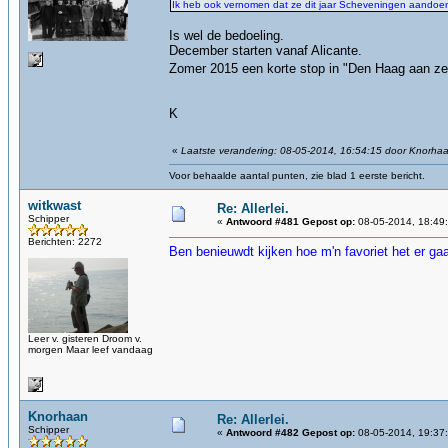
Ik heb ook vernomen dat ze dit jaar Scheveningen aando
Is wel de bedoeling.
December starten vanaf Alicante.
Zomer 2015 een korte stop in "Den Haag aan 
K
«
Laatste verandering: 08-05-2014, 16:54:15 door Knorha
Voor behaalde aantal punten, zie blad 1 eerste bericht.
witkwast
Re: Allerlei.
Schipper
«
Antwoord #481 Gepost op:
08-05-2014, 18:49
Berichten: 2272
Ben benieuwdt kijken hoe m'n favoriet het er ga
Leer v. gisteren Droom v.
morgen Maar leef vandaag
Knorhaan
Re: Allerlei.
Schipper
«
Antwoord #482 Gepost op:
08-05-2014, 19:37