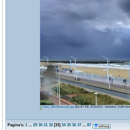
Gien_BIKINIweertje.jpg
(84.87 KB, 813x523 - bekeken 2186 keer
Pagina's:
1
...
29
30
31
32
[
33
]
34
35
36
37
...
87