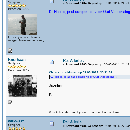
Schipper
«
Antwoord #484 Gepost op:
08-05-2014, 20:21
Berichten: 2272
K. Heb je, je al aangemeld voor Oud Vissersdag
Leer v. gisteren Droom v.
morgen Maar leef vandaag
Knorhaan
Re: Allerlei.
Schipper
«
Antwoord #485 Gepost op:
08-05-2014, 21:49
Berichten: 1817
Citaat van: witkwast op 08-05-2014, 20:21:58
K. Heb je, je al aangemeld voor Oud Vissersdag ?
Jazeker
K
Voor behaalde aantal punten, zie blad 1 eerste bericht.
witkwast
Re: Allerlei.
Schipper
«
Antwoord #486 Gepost op:
08-05-2014, 22:24