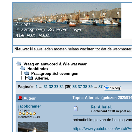
Nieuws:
Nieuwe leden moeten helaas wachten tot dat de webmaster ze
Vraag en antwoord & Wie wat waar
Hoofdindex
Praatgroep Scheveningen
Allerlei.
Pagina's:
1
...
31
32
33
34
[
35
]
36
37
38
39
...
87
Topic: Allerlei. (gelezen 2025914
Auteur
jacobcramer
Re: Allerlei.
Schipper
«
Antwoord #510 Gepost op:
Berichten: 1246
animatiefilmpje van de berging van
https://www.youtube.com/watch?v