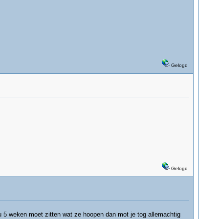
Gelogd
Gelogd
ou 5 weken moet zitten wat ze hoopen dan mot je tog allemachtig