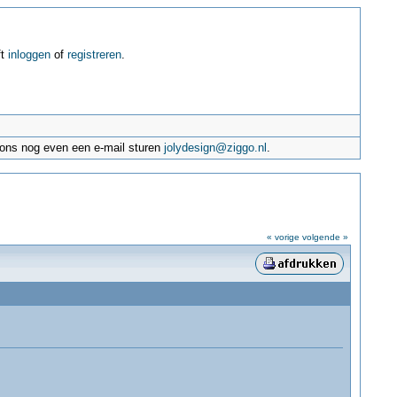
ft
inloggen
of
registreren
.
e ons nog even een e-mail sturen
jolydesign@ziggo.nl
.
« vorige
volgende »