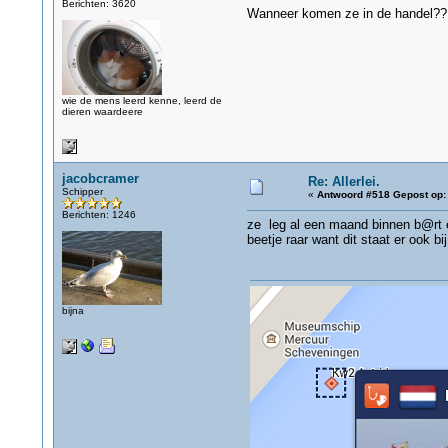
Berichten: 3620
Wanneer komen ze in de handel?? O
wie de mens leerd kenne, leerd de
dieren waardeere
jacobcramer
Re: Allerlei.
Schipper
«
Antwoord #518 Gepost op:
Berichten: 1246
ze leg al een maand binnen b@rt e
beetje raar want dit staat er ook bij
bijna