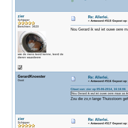
zier
Re: Allerlei.
Schipper
«
Antwoord #515 Gepost op:
Berichten: 3620
Nou Gerard ik wul iet ouwe oere ma
wie de mens leerd kenne, leerd de
dieren waardeere
GerardKnoester
Re: Allerlei.
Gast
«
Antwoord #516 Gepost op:
Citaat van: zier op 05-06-2014, 16:16:06
Nou Gerard ik wul iet ouwe oere maar as ik
Zou die zo,n lange Thuisstoom ge
zier
Re: Allerlei.
Schipper
«
Antwoord #517 Gepost op: