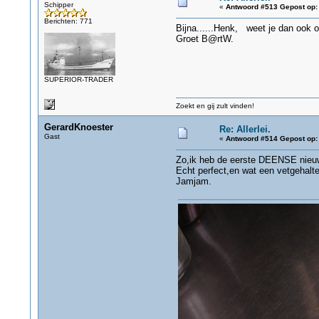
Schipper
«
Antwoord #513 Gepost op:
Berichten: 771
Bijna......Henk, weet je dan ook o
Groet B@rtW.
SUPERIOR-TRADER
Zoekt en gij zult vinden!
GerardKnoester
Re: Allerlei.
Gast
«
Antwoord #514 Gepost op:
Zo,ik heb de eerste DEENSE nieuw
Echt perfect,en wat een vetgehalte
Jamjam.