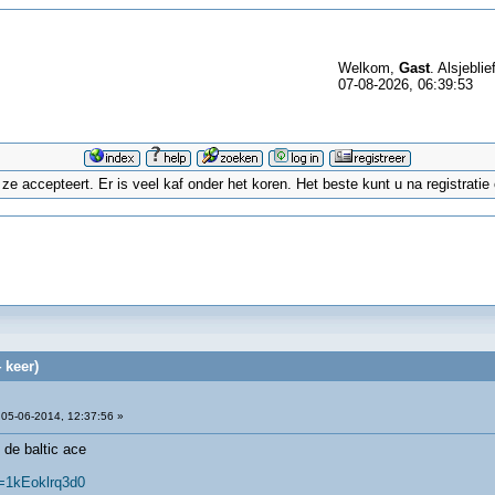
Welkom,
Gast
. Alsjeblie
07-08-2026, 06:39:53
 accepteert. Er is veel kaf onder het koren. Het beste kunt u na registrati
 keer)
05-06-2014, 12:37:56 »
 de baltic ace
=1kEoklrq3d0