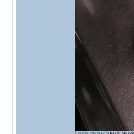
Deense_Nieuwe1.JPG
(169.07 KB, 799x