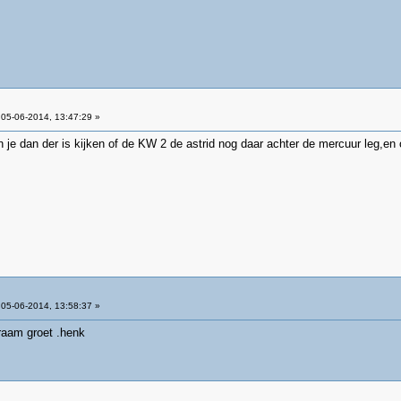
05-06-2014, 13:47:29 »
 je dan der is kijken of de KW 2 de astrid nog daar achter de mercuur leg,en o
05-06-2014, 13:58:37 »
n raam groet .henk