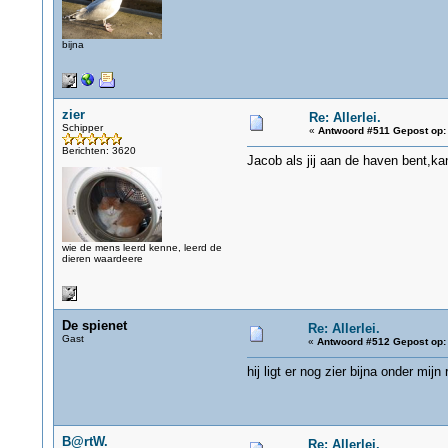
bijna
zier
Re: Allerlei.
Schipper
«
Antwoord #511 Gepost op:
Berichten: 3620
Jacob als jij aan de haven bent,kan
wie de mens leerd kenne, leerd de
dieren waardeere
De spienet
Re: Allerlei.
Gast
«
Antwoord #512 Gepost op:
hij ligt er nog zier bijna onder mij
B@rtW.
Re: Allerlei.