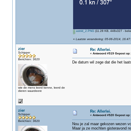
astrid_2.PNG
(11.28 KB, 448x327 - beke
«
Laatste verandering: 05-06-2014, 16:47
zier
Re: Allerlei.
Schipper
«
Antwoord #519 Gepost op:
Berichten: 3620
De datum wil zege dat die het laa
wie de mens leerd kenne, leerd de
dieren waardeere
zier
Re: Allerlei.
Schipper
«
Antwoord #520 Gepost op:
Berichten: 3620
Nou je zal maar gekozen wezen voor
Maar ja ze mochten gisteravond nog