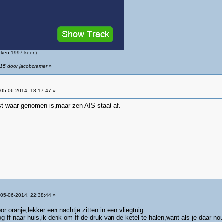
ken 1997 keer.)
:15 door jacobcramer
»
05-06-2014, 18:17:47 »
tst waar genomen is,maar zen AIS staat af.
05-06-2014, 22:38:44 »
 oranje,lekker een nachtje zitten in een vliegtuig.
 ff naar huis,ik denk om ff de druk van de ketel te halen,want als je daar n