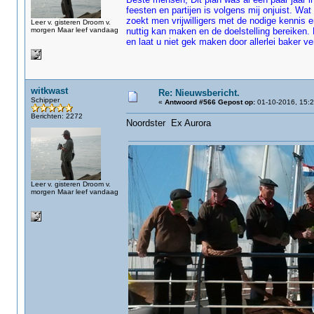
feesten en partijen is volgens mij onjuist. Wa
zoekt men vrijwilligers met de nodige kennis 
Leer v. gisteren Droom v.
morgen Maar leef vandaag
nuttig kan maken en de doelstelling bereiken.
en laat u niet gek maken door allerlei baker ver
witkwast
Re: Nieuwsbericht.
Schipper
«
Antwoord #566 Gepost op:
01-10-2016, 15:2
Berichten: 2272
Noordster Ex Aurora
Leer v. gisteren Droom v.
morgen Maar leef vandaag