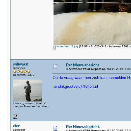
Noordster_2.jpg
(89.88 KB, 620x349 - bekeken 2368 ke
witkwast
Re: Nieuwsbericht.
Schipper
«
Antwoord #568 Gepost op:
03-10-2016, 11:3
Berichten: 2272
Op de vraag waar men zich kan aanmelden Hie
hendrikgrootveld@telfort.nl
Leer v. gisteren Droom v.
morgen Maar leef vandaag
zier
Re: Nieuwsbericht.
Schipper
«
Antwoord #569 Gepost op:
03-10-2016, 12:4