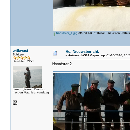
Noordster_1.jpg
(95.63 KB, 620x349 - bekeken 2504 ke
witkwast
Re: Nieuwsbericht.
Schipper
«
Antwoord #567 Gepost op:
01-10-2016, 15:2
Berichten: 2272
Noordster 2
Leer v. gisteren Droom v.
morgen Maar leef vandaag