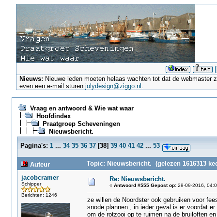
Nieuws:
Nieuwe leden moeten helaas wachten tot dat de webmaster ze a
even een e-mail sturen
jolydesign@ziggo.nl
.
Vraag en antwoord & Wie wat waar
Hoofdindex
Praatgroep Scheveningen
Nieuwsbericht.
Pagina's:
1
...
34
35
36
37
[
38
]
39
40
41
42
...
53
Topic: Nieuwsbericht. (gelezen 1616313 kee
Auteur
jacobcramer
Re: Nieuwsbericht.
Schipper
«
Antwoord #555 Gepost op:
29-09-2016, 04:0
Berichten: 1246
ze willen de Noordster ook gebruiken voor fee
snode plannen , in ieder geval is er voordat e
om de rotzooi op te ruimen na de bruiloften en