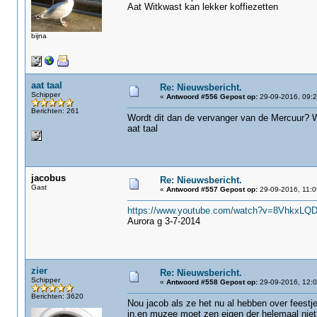
Aat Witkwast kan lekker koffiezetten
bijna
aat taal
Re: Nieuwsbericht.
Schipper
«
Antwoord #556 Gepost op:
29-09-2016, 09:2
Berichten: 261
Wordt dit dan de vervanger van de Mercuur? W
aat taal
jacobus
Re: Nieuwsbericht.
Gast
«
Antwoord #557 Gepost op:
29-09-2016, 11:0
https://www.youtube.com/watch?v=8VhkxLQ
Aurora g 3-7-2014
zier
Re: Nieuwsbericht.
Schipper
«
Antwoord #558 Gepost op:
29-09-2016, 12:0
Berichten: 3620
Nou jacob als ze het nu al hebben over feest
in,en muzee moet zen eigen der helemaal nie