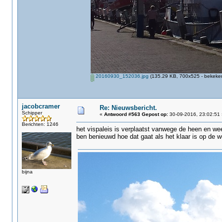
20160930_152036.jpg
(135.29 KB, 700x525 - bekeken
jacobcramer
Re: Nieuwsbericht.
Schipper
«
Antwoord #563 Gepost op:
30-09-2016, 23:02:51 
Berichten: 1246
het vispaleis is verplaatst vanwege de heen en wee
ben benieuwd hoe dat gaat als het klaar is op de 
bijna