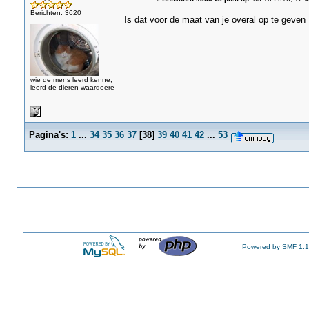
Berichten: 3620
Is dat voor de maat van je overal op te geven 
wie de mens leerd kenne,
leerd de dieren waardeere
Pagina's:
1
...
34
35
36
37
[
38
]
39
40
41
42
...
53
Powered by SMF 1.1