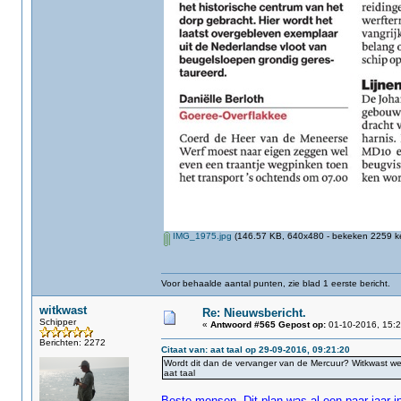
IMG_1975.jpg
(146.57 KB, 640x480 - bekeken 2259 ke
Voor behaalde aantal punten, zie blad 1 eerste bericht.
witkwast
Re: Nieuwsbericht.
Schipper
«
Antwoord #565 Gepost op:
01-10-2016, 15:2
Berichten: 2272
Citaat van: aat taal op 29-09-2016, 09:21:20
Wordt dit dan de vervanger van de Mercuur? Witkwast we
aat taal
Beste mensen, Dit plan was al een paar jaar i