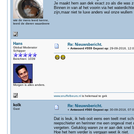
Je maakt hem aan dek exact zo als die was zo
Binnen in van af het voorin via het waterdicht
zijn,maar niet te luxe anders wul onze wullem
wie de mens leerd kenne,
leerd de dieren waardeere
Hans
Re: Nieuwsbericht.
Global Moderator
«
Antwoord #559 Gepost op:
29-09-2016, 12:0
Schipper
Berichten: 1039
Morgen is alles anders.
www.snuffelbeurs.nl
is helemaal te gek
kolk
Re: Nieuwsbericht.
Gast
«
Antwoord #560 Gepost op:
30-09-2016, 07:0
Dat is leuk, ik heb ooit eens een teelt met 
reepschieter en herinner me een ongeval met d
vergeten. Gelukkig waren ze er aan dek snel bi
Hoe het hem verder is vergaan weet ik niet.