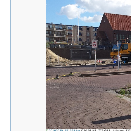
20160930_151928.jpg
(210.03 KB, 777x582 - bekeken 2270