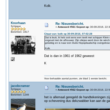
Kolk.
Knorhaan
Re: Nieuwsbericht.
Schipper
«
Antwoord #561 Gepost op:
30-09-2016, 22:3
Berichten: 1817
Citaat van: kolk op 30-09-2016, 07:02:28
Dat is leuk, ik heb ooit eens een teelt met schipper Kl
ongeval met de afhouwer. Zijn oliejas werd door de winch
gelukkig en is naar een Duits Hopspitaalschip overgebrac
Kolk.
Dat is dan in 1961 of 1962 geweest
K
Voor behaalde aantal punten, zie blad 1 eerste bericht.
jacobcramer
Re: Nieuwsbericht.
Schipper
«
Antwoord #562 Gepost op:
30-09-2016, 22:5
Berichten: 1246
het is allemaal geregeld de handtekeningen zij
op schevening dus dekzwabber kan aan de g