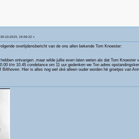
30-10-2015, 16:06:22 »
tvolgende overlijdensbericht van de ons allen bekende Tom Knoester:
rt hebben ontvangen ,maar wilde jullie even laten weten als dat Tom Knoeste
.00 t/m 10.45 condelance om 11 uur gedenken we Ton adres opstandingske
ilthoven. Hier is alles nog wel okè alleen ouder worden hè groetjes van Ann