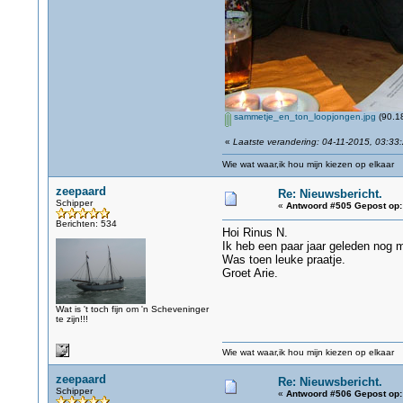
sammetje_en_ton_loopjongen.jpg
(90.18
«
Laatste verandering: 04-11-2015, 03:33
Wie wat waar,ik hou mijn kiezen op elkaar
zeepaard
Re: Nieuwsbericht.
Schipper
«
Antwoord #505 Gepost op:
Berichten: 534
Hoi Rinus N.
Ik heb een paar jaar geleden nog 
Was toen leuke praatje.
Groet Arie.
Wat is 't toch fijn om 'n Scheveninger
te zijn!!!
Wie wat waar,ik hou mijn kiezen op elkaar
zeepaard
Re: Nieuwsbericht.
Schipper
«
Antwoord #506 Gepost op: