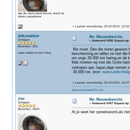
wie de mens leerd kenne, leerd de
dieren waardeere
«
Laatste verandering: 25-10-2015, 12:02:
dekzwabber
Re: Nieuwsbericht.
Schipper
«
Antwoord #496 Gepost op:
Berichten: 403
We moet ;Den die noren gewoon bo
radio maken is een Virus
bescherming,en willen ze niet die 
om ongv 30.000 ton haring,en de k
Wat moeten wij met die Grote hari
verkopen aan Japan,daar nemen ze
30.000 ton. bron:
www.Leidschdag
«
Laatste verandering: 25-10-2015, 16:57
www.enterprise103.com
zier
Re: Nieuwsbericht.
Schipper
«
Antwoord #497 Gepost op:
Berichten: 3620
At,je weet het spreekwoord,als het