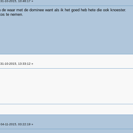
31-10-2015, 10:46:17 »
n de waar met de dominee want als ik het goed heb hete die ook knoester.
otos te nemen.
31-10-2015, 13:33:12 »
04-11-2015, 03:22:19 »