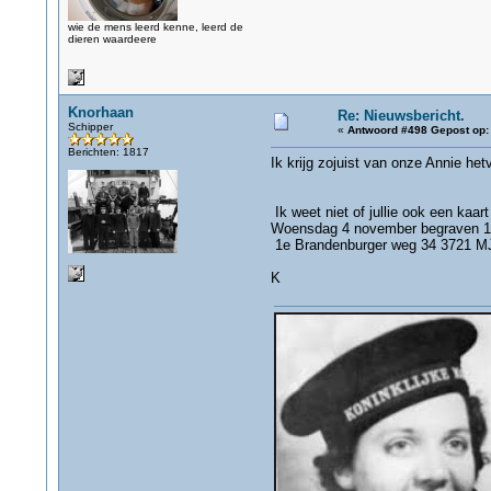
wie de mens leerd kenne, leerd de
dieren waardeere
Knorhaan
Re: Nieuwsbericht.
Schipper
«
Antwoord #498 Gepost op:
Berichten: 1817
Ik krijg zojuist van onze Annie he
Ik weet niet of jullie ook een kaa
Woensdag 4 november begraven 10
1e Brandenburger weg 34 3721 MJ B
K