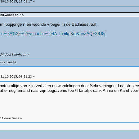
30-10-2015, 17:51:17 »
eland woonden ??.
Tom loopjongen" en woonde vroeger in de Badhuisstraat.
u=https%3A%2F%2Fyoutu.be%2FIA_IbmkpKrg&h=ZAQFX8J8j
:34 door Knorhaan
»
ste bericht.
31-10-2015, 08:21:23 »
noten altijd van zijn verhalen en wandelingen door Scheveningen. Laatste kee
aat er nog iemand naar zijn begravenis toe? Hartelijk dank Annie en Karel voor
:11 door Hans
»