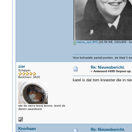
marva_xyz.JPG
(16.56 KB, 230x300 - be
Voor behaalde aantal punten, zie blad 1 eer
zier
Re: Nieuwsbericht.
Schipper
«
Antwoord #499 Gepost op:
Berichten: 3620
karel is dat tom knoester die in n
wie de mens leerd kenne, leerd de
dieren waardeere
Knorhaan
Re: Nieuwsbericht.