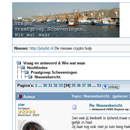
Nieuws:
http://jolybit.nl
De nieuwe crypto hulp
Vraag en antwoord & Wie wat waar
Hoofdindex
Praatgroep Scheveningen
Nieuwsbericht.
Pagina's:
1
...
30
31
32
33
[
34
]
35
36
37
38
...
53
Topic: Nieuwsbericht. (gelezen 
Auteur
zier
Re: Nieuwsbericht.
Schipper
«
Antwoord #495 Gepost op:
Berichten: 3620
Jan wat jij bedoelt is ijsland,maar
gelijk in had.
Jij laat tog ook niet je tuin leeg h