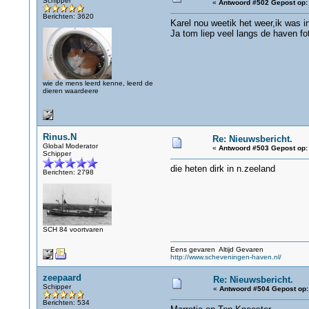
Schipper
«
Antwoord #502 Gepost op:
Berichten: 3620
Karel nou weetik het weer,ik was i
Ja tom liep veel langs de haven f
wie de mens leerd kenne, leerd de
dieren waardeere
Rinus.N
Re: Nieuwsbericht.
Global Moderator
«
Antwoord #503 Gepost op:
Schipper
die heten dirk in n.zeeland
Berichten: 2798
SCH 84 voortvaren
Eens gevaren Altijd Gevaren
http://www.scheveningen-haven.nl/
zeepaard
Re: Nieuwsbericht.
Schipper
«
Antwoord #504 Gepost op:
Berichten: 534