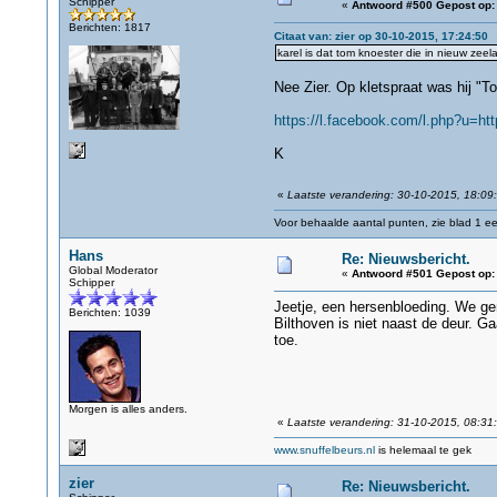
Schipper
«
Antwoord #500 Gepost op:
Berichten: 1817
Citaat van: zier op 30-10-2015, 17:24:50
karel is dat tom knoester die in nieuw ze
Nee Zier. Op kletspraat was hij "
https://l.facebook.com/l.php?
K
«
Laatste verandering: 30-10-2015, 18:09
Voor behaalde aantal punten, zie blad 1 eer
Hans
Re: Nieuwsbericht.
Global Moderator
«
Antwoord #501 Gepost op:
Schipper
Jeetje, een hersenbloeding. We ge
Berichten: 1039
Bilthoven is niet naast de deur. G
toe.
Morgen is alles anders.
«
Laatste verandering: 31-10-2015, 08:31
www.snuffelbeurs.nl
is helemaal te gek
zier
Re: Nieuwsbericht.