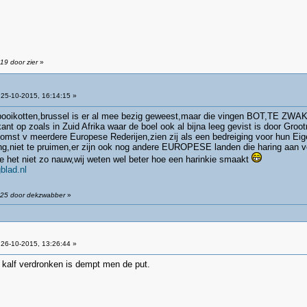
19 door zier
»
25-10-2015, 16:14:15 »
oikotten,brussel is er al mee bezig geweest,maar die vingen BOT,TE ZWAK
kant op zoals in Zuid Afrika waar de boel ook al bijna leeg gevist is door Gro
omst v meerdere Europese Rederijen,zien zij als een bedreiging voor hun Eig
ng,niet te pruimen,er zijn ook nog andere EUROPESE landen die haring aan vo
 het niet zo nauw,wij weten wel beter hoe een harinkie smaakt
blad.nl
:25 door dekzwabber
»
26-10-2015, 13:26:44 »
 kalf verdronken is dempt men de put.