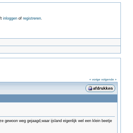
ft
inloggen
of
registreren
.
« vorige
volgende »
 ze gewoon weg gejaagd,waar ijsland eigenlijk wel een klein beetje