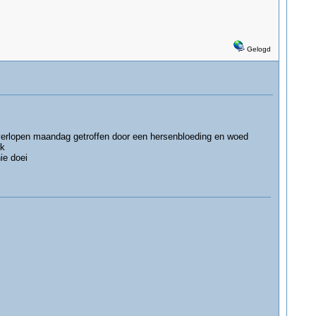
Gelogd
r verlopen maandag getroffen door een hersenbloeding en woed
rk
ie doei