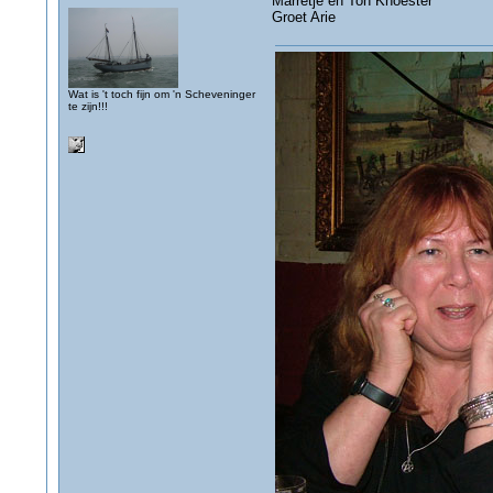
Marretje en Ton Knoester
Groet Arie
Wat is 't toch fijn om 'n Scheveninger
te zijn!!!