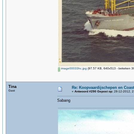
image00033hc.jpg
(97.57 KB, 640x513 - bekeken 39
Tina
Re: Koopvaardijschepen en Coast
Gast
«
Antwoord #290 Gepost op:
28-12-2012, 2
Sabang