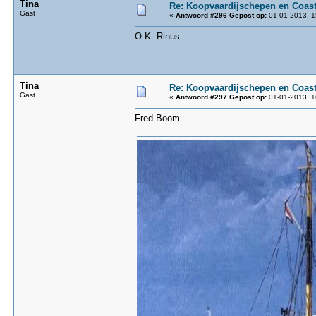
Tina
Re: Koopvaardijschepen en Coast
Gast
«
Antwoord #296 Gepost op:
01-01-2013, 1
O.K. Rinus
Tina
Re: Koopvaardijschepen en Coast
Gast
«
Antwoord #297 Gepost op:
01-01-2013, 1
Fred Boom