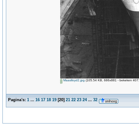
Maaslloyd2.jpg
(105.54 KB, 686x881 - bekeken 4071
Pagina's:
1
...
16
17
18
19
[
20
]
21
22
23
24
...
32