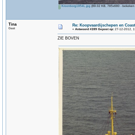
Kroonborg1954L.jpg
(89.02 KB, 785x680 - bekeken 
Tina
Re: Koopvaardijschepen en Coast
Gast
«
Antwoord #289 Gepost op:
27-12-2012, 1
ZIE BOVEN