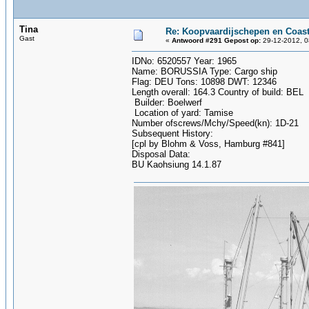
Tina
Re: Koopvaardijschepen en Coast
Gast
«
Antwoord #291 Gepost op:
29-12-2012, 0
IDNo: 6520557 Year: 1965
Name: BORUSSIA Type: Cargo ship
Flag: DEU Tons: 10898 DWT: 12346
Length overall: 164.3 Country of build: BEL
Builder: Boelwerf
Location of yard: Tamise
Number ofscrews/Mchy/Speed(kn): 1D-21
Subsequent History:
[cpl by Blohm & Voss, Hamburg #841]
Disposal Data:
BU Kaohsiung 14.1.87