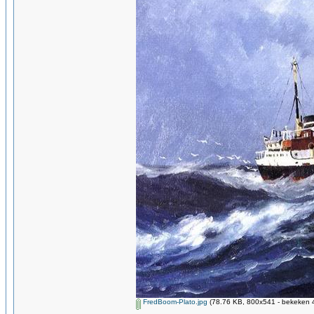
FredBoom-Plato.jpg
(78.76 KB, 800x541 - bekeken 4