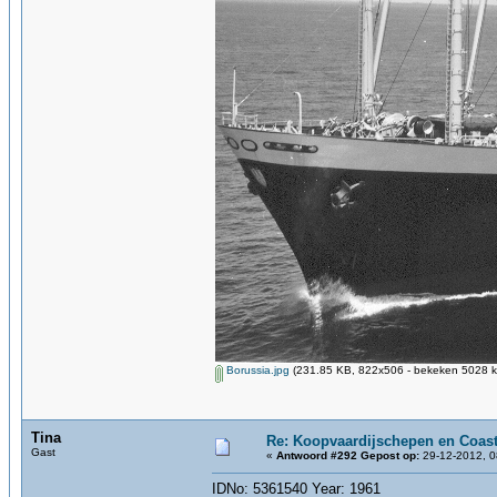
Borussia.jpg
(231.85 KB, 822x506 - bekeken 5028 ke
Tina
Re: Koopvaardijschepen en Coast
Gast
«
Antwoord #292 Gepost op:
29-12-2012, 0
IDNo: 5361540 Year: 1961