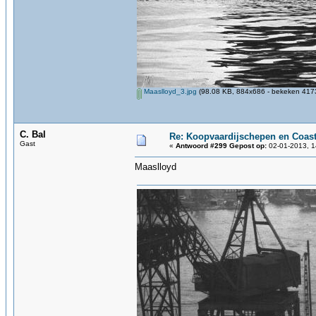
Maaslloyd_3.jpg
(98.08 KB, 884x686 - bekeken 4173
C. Bal
Re: Koopvaardijschepen en Coast
Gast
«
Antwoord #299 Gepost op:
02-01-2013, 1
Maaslloyd