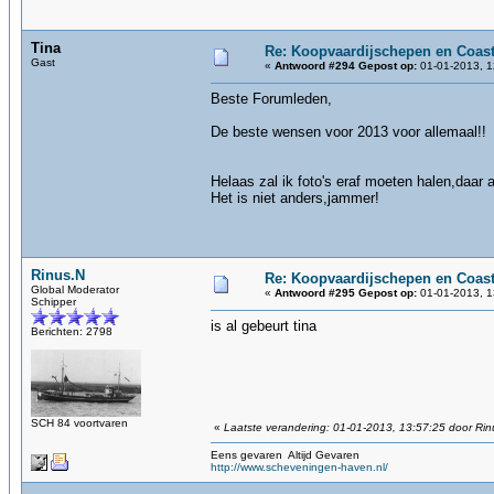
Tina
Re: Koopvaardijschepen en Coast
Gast
«
Antwoord #294 Gepost op:
01-01-2013, 1
Beste Forumleden,
De beste wensen voor 2013 voor allemaal!!
Helaas zal ik foto's eraf moeten halen,daar a
Het is niet anders,jammer!
Rinus.N
Re: Koopvaardijschepen en Coast
Global Moderator
«
Antwoord #295 Gepost op:
01-01-2013, 1
Schipper
is al gebeurt tina
Berichten: 2798
SCH 84 voortvaren
«
Laatste verandering: 01-01-2013, 13:57:25 door Rin
Eens gevaren Altijd Gevaren
http://www.scheveningen-haven.nl/