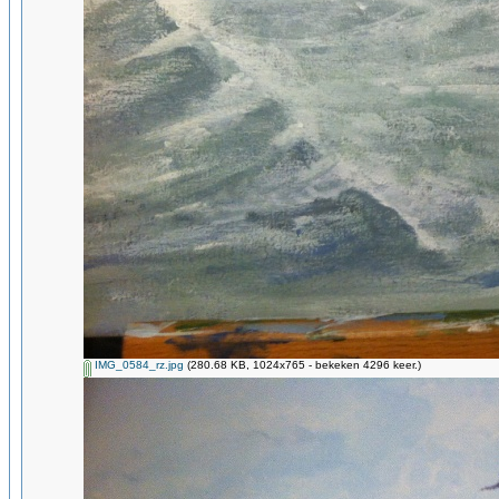
IMG_0584_rz.jpg
(280.68 KB, 1024x765 - bekeken 4296 keer.)