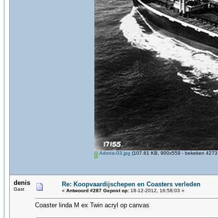
Adonis-03.jpg
(107.61 KB, 900x559 - bekeken 4273 
denis
Re: Koopvaardijschepen en Coasters verleden
Gast
«
Antwoord #287 Gepost op:
18-12-2012, 16:58:03 »
Coaster linda M ex Twin acryl op canvas