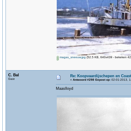
magas_sneeuw.jpg
(52.5 KB, 640x439 - bekeken 42
C. Bal
Re: Koopvaardijschepen en Coast
Gast
«
Antwoord #298 Gepost op:
02-01-2013, 1
Maaslloyd