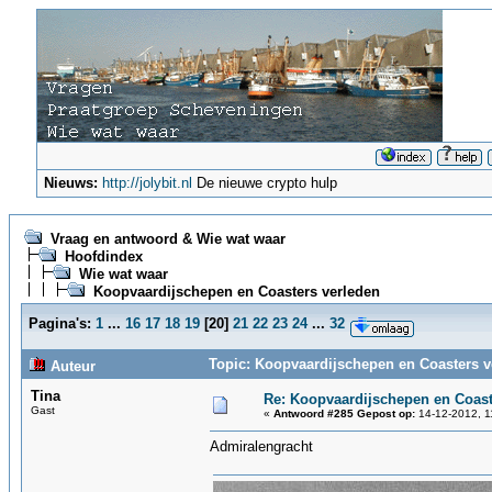
Nieuws:
http://jolybit.nl
De nieuwe crypto hulp
Vraag en antwoord & Wie wat waar
Hoofdindex
Wie wat waar
Koopvaardijschepen en Coasters verleden
Pagina's:
1
...
16
17
18
19
[
20
]
21
22
23
24
...
32
Topic: Koopvaardijschepen en Coasters v
Auteur
Tina
Re: Koopvaardijschepen en Coast
Gast
«
Antwoord #285 Gepost op:
14-12-2012, 1
Admiralengracht