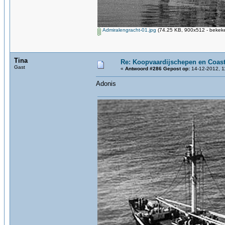
Admiralengracht-01.jpg
(74.25 KB, 900x512 - bekeke
Tina
Re: Koopvaardijschepen en Coast
Gast
«
Antwoord #286 Gepost op:
14-12-2012, 1
Adonis