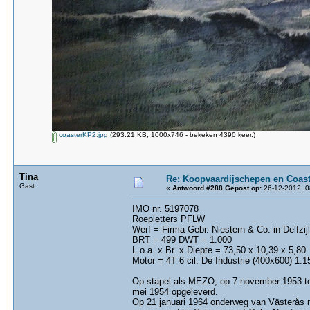
coasterKP2.jpg
(293.21 KB, 1000x746 - bekeken 4390 keer.)
Tina
Re: Koopvaardijschepen en Coast
Gast
«
Antwoord #288 Gepost op:
26-12-2012, 0
IMO nr. 5197078
Roepletters PFLW
Werf = Firma Gebr. Niestern & Co. in Delfzijl
BRT = 499 DWT = 1.000
L.o.a. x Br. x Diepte = 73,50 x 10,39 x 5,80
Motor = 4T 6 cil. De Industrie (400x600) 1.
Op stapel als MEZO, op 7 november 1953 te 
mei 1954 opgeleverd.
Op 21 januari 1964 onderweg van Västerås 