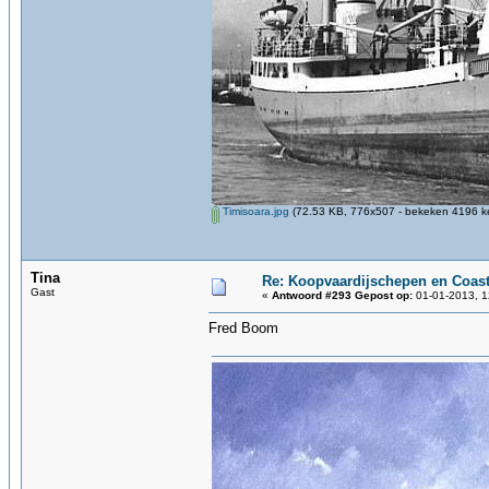
Timisoara.jpg
(72.53 KB, 776x507 - bekeken 4196 ke
Tina
Re: Koopvaardijschepen en Coast
Gast
«
Antwoord #293 Gepost op:
01-01-2013, 1
Fred Boom