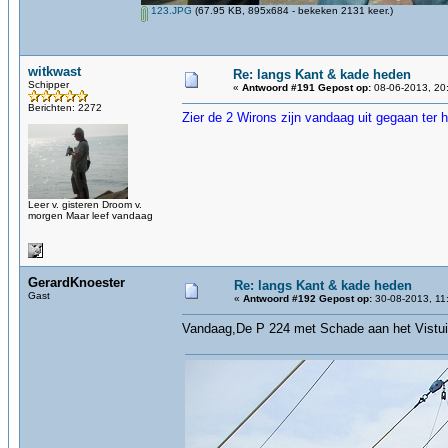
123.JPG
(67.95 KB, 895x684 - bekeken 2131 keer.)
witkwast
Re: langs Kant & kade heden
Schipper
«
Antwoord #191 Gepost op:
08-06-2013, 20
Berichten: 2272
Zier de 2 Wirons zijn vandaag uit gegaan ter ha
Leer v. gisteren Droom v.
morgen Maar leef vandaag
GerardKnoester
Re: langs Kant & kade heden
Gast
«
Antwoord #192 Gepost op:
30-08-2013, 11
Vandaag,De P 224 met Schade aan het Vistui