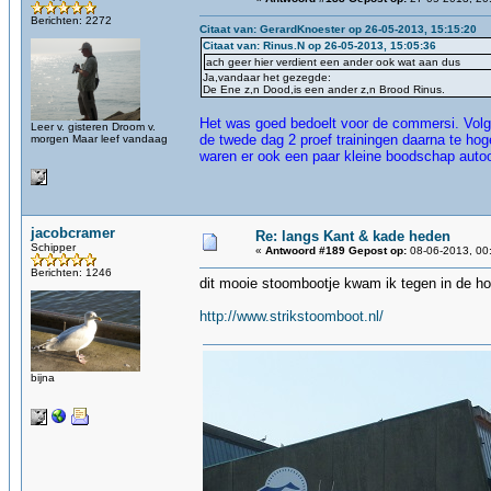
Berichten: 2272
Citaat van: GerardKnoester op 26-05-2013, 15:15:20
Citaat van: Rinus.N op 26-05-2013, 15:05:36
ach geer hier verdient een ander ook wat aan dus
Ja,vandaar het gezegde:
De Ene z,n Dood,is een ander z,n Brood Rinus.
Het was goed bedoelt voor de commersi. Volg
Leer v. gisteren Droom v.
de twede dag 2 proef trainingen daarna te hog
morgen Maar leef vandaag
waren er ook een paar kleine boodschap auto
jacobcramer
Re: langs Kant & kade heden
Schipper
«
Antwoord #189 Gepost op:
08-06-2013, 00
Berichten: 1246
dit mooie stoombootje kwam ik tegen in de h
http://www.strikstoomboot.nl/
bijna