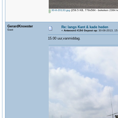
30-8-20133.jpg
(259.5 KB, 779x584 - bekeken 2384 ke
GerardKnoester
Re: langs Kant & kade heden
Gast
«
Antwoord #194 Gepost op:
30-08-2013, 15
15.00 uur,vanmiddag.