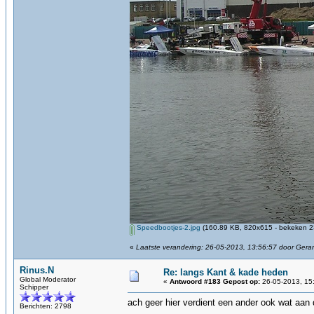
Speedbootjes-2.jpg
(160.89 KB, 820x615 - bekeken 23
«
Laatste verandering: 26-05-2013, 13:56:57 door Gera
Rinus.N
Re: langs Kant & kade heden
Global Moderator
«
Antwoord #183 Gepost op:
26-05-2013, 15
Schipper
ach geer hier verdient een ander ook wat aan
Berichten: 2798