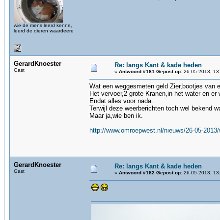
wie de mens leerd kenne,
leerd de dieren waardeere
GerardKnoester
Re: langs Kant & kade heden
Gast
«
Antwoord #181 Gepost op:
26-05-2013, 13
Wat een weggesmeten geld Zier,bootjes van e
Het vervoer,2 grote Kranen,in het water en er 
Endat alles voor nada.
Terwijl deze weerberichten toch wel bekend w
Maar ja,wie ben ik.
http://www.omroepwest.nl/nieuws/26-05-2013/
GerardKnoester
Re: langs Kant & kade heden
Gast
«
Antwoord #182 Gepost op:
26-05-2013, 13