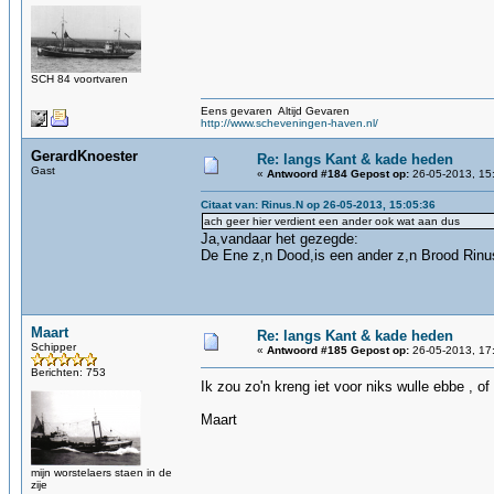
SCH 84 voortvaren
Eens gevaren Altijd Gevaren
http://www.scheveningen-haven.nl/
GerardKnoester
Re: langs Kant & kade heden
Gast
«
Antwoord #184 Gepost op:
26-05-2013, 15
Citaat van: Rinus.N op 26-05-2013, 15:05:36
ach geer hier verdient een ander ook wat aan dus
Ja,vandaar het gezegde:
De Ene z,n Dood,is een ander z,n Brood Rinu
Maart
Re: langs Kant & kade heden
Schipper
«
Antwoord #185 Gepost op:
26-05-2013, 17
Berichten: 753
Ik zou zo'n kreng iet voor niks wulle ebbe , 
Maart
mijn worstelaers staen in de
zije