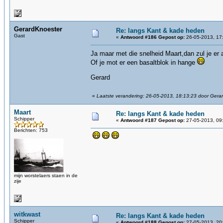
GerardKnoester
Re: langs Kant & kade heden
Gast
«
Antwoord #186 Gepost op:
26-05-2013, 17
Ja maar met die snelheid Maart,dan zul je e
Of je mot er een basaltblok in hange
Gerard
«
Laatste verandering: 26-05-2013, 18:13:23 door Gera
Maart
Re: langs Kant & kade heden
Schipper
«
Antwoord #187 Gepost op:
27-05-2013, 09
Berichten: 753
mijn worstelaers staen in de
zije
witkwast
Re: langs Kant & kade heden
Schipper
«
Antwoord #188 Gepost op:
27-05-2013, 20