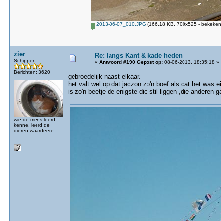
2013-06-07_010.JPG
(166.18 KB, 700x525 - bekeken 
zier
Re: langs Kant & kade heden
Schipper
«
Antwoord #190 Gepost op:
08-06-2013, 18:35:18 »
Berichten: 3620
gebroedelijk naast elkaar.
het valt wel op dat jaczon zo'n boef als dat het was e
is zo'n beetje de enigste die stil liggen ,die anderen
wie de mens leerd
kenne, leerd de
dieren waardeere