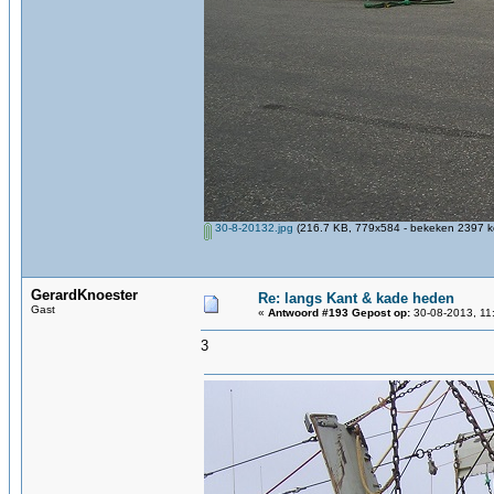
30-8-20132.jpg
(216.7 KB, 779x584 - bekeken 2397 ke
GerardKnoester
Re: langs Kant & kade heden
Gast
«
Antwoord #193 Gepost op:
30-08-2013, 11
3