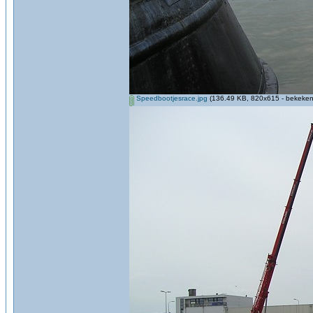
Speedbootjesrace.jpg
(136.49 KB, 820x615 - bekeken