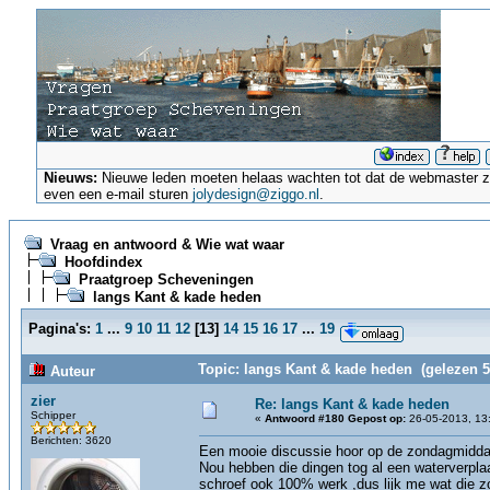
Nieuws:
Nieuwe leden moeten helaas wachten tot dat de webmaster ze a
even een e-mail sturen
jolydesign@ziggo.nl
.
Vraag en antwoord & Wie wat waar
Hoofdindex
Praatgroep Scheveningen
langs Kant & kade heden
Pagina's:
1
...
9
10
11
12
[
13
]
14
15
16
17
...
19
Topic: langs Kant & kade heden (gelezen 5
Auteur
zier
Re: langs Kant & kade heden
Schipper
«
Antwoord #180 Gepost op:
26-05-2013, 13
Berichten: 3620
Een mooie discussie hoor op de zondagmiddag 
Nou hebben die dingen tog al een waterverpla
schroef ook 100% werk ,dus lijk me wat die zo