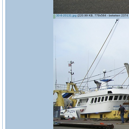
30-8-20131.jpg
(220.99 KB, 779x584 - bekeken 2374 k