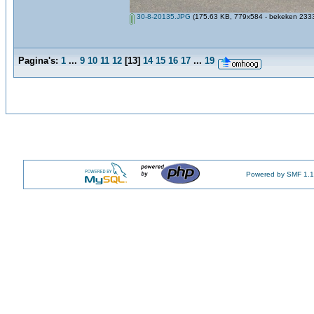
30-8-20135.JPG
(175.63 KB, 779x584 - bekeken 2333
Pagina's:
1
...
9
10
11
12
[
13
]
14
15
16
17
...
19
Powered by SMF 1.1