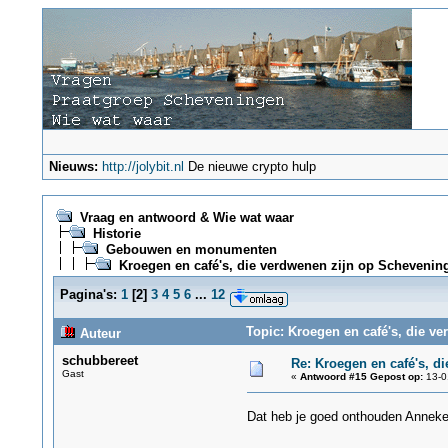
Nieuws:
http://jolybit.nl
De nieuwe crypto hulp
Vraag en antwoord & Wie wat waar
Historie
Gebouwen en monumenten
Kroegen en café's, die verdwenen zijn op Schevenin
Pagina's:
1
[
2
]
3
4
5
6
...
12
Topic: Kroegen en café's, die v
Auteur
schubbereet
Re: Kroegen en café's, d
Gast
«
Antwoord #15 Gepost op:
13-0
Dat heb je goed onthouden Anneke,