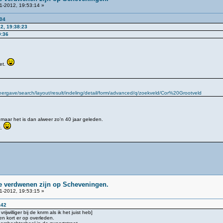
1-2012, 19:53:14 »
:04
2, 19:38:23
9:36
et.
rgave/search/layout/result/indeling/detail/form/advanced/q/zoekveld/Cor%20Grootveld
s maar het is dan alweer zo'n 40 jaar geleden.
k.
ie verdwenen zijn op Scheveningen.
1-2012, 19:53:15 »
:42
jwilliger bij de knrm als ik het juist heb]
n kort er op overleden.