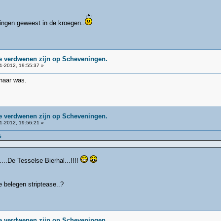
ingen geweest in de kroegen..
ie verdwenen zijn op Scheveningen.
1-2012, 19:55:37 »
naar was.
ie verdwenen zijn op Scheveningen.
1-2012, 19:56:21 »
5
...De Tesselse Bierhal...!!!!
e belegen striptease..?
ie verdwenen zijn op Scheveningen.