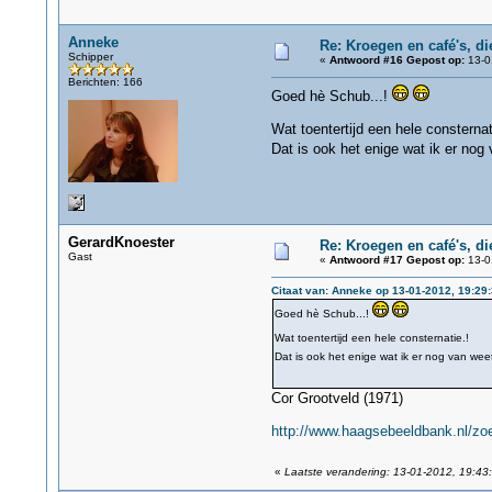
Anneke
Re: Kroegen en café's, d
Schipper
«
Antwoord #16 Gepost op:
13-0
Berichten: 166
Goed hè Schub...!
Wat toentertijd een hele consternat
Dat is ook het enige wat ik er nog
GerardKnoester
Re: Kroegen en café's, d
Gast
«
Antwoord #17 Gepost op:
13-0
Citaat van: Anneke op 13-01-2012, 19:29
Goed hè Schub...!
Wat toentertijd een hele consternatie.!
Dat is ook het enige wat ik er nog van wee
Cor Grootveld (1971)
http://www.haagsebeeldbank.nl/zoe
«
Laatste verandering: 13-01-2012, 19:43