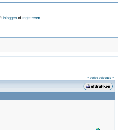
ft
inloggen
of
registreren
.
« vorige
volgende »