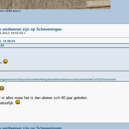
en 4296 keer.)
ie verdwenen zijn op Scheveningen.
1-2012, 19:52:04 »
2, 19:38:23
:36
et.
rgave/search/layout/result/indeling/detail/form/advanced/q/zoekveld/Cor%20Grootveld
t is alles maar het is dan alweer zo'n 40 jaar geleden.
atuurlijk.
ie verdwenen zijn op Scheveningen.