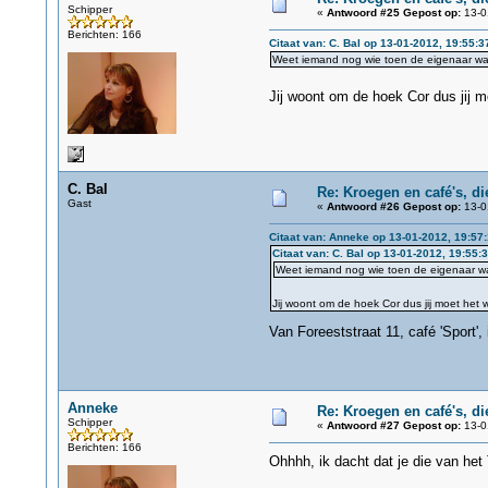
Schipper
«
Antwoord #25 Gepost op:
13-0
Berichten: 166
Citaat van: C. Bal op 13-01-2012, 19:55:3
Weet iemand nog wie toen de eigenaar wa
Jij woont om de hoek Cor dus jij m
C. Bal
Re: Kroegen en café's, d
Gast
«
Antwoord #26 Gepost op:
13-0
Citaat van: Anneke op 13-01-2012, 19:57
Citaat van: C. Bal op 13-01-2012, 19:55:
Weet iemand nog wie toen de eigenaar w
Jij woont om de hoek Cor dus jij moet het 
Van Foreeststraat 11, café 'Sport',
Anneke
Re: Kroegen en café's, d
Schipper
«
Antwoord #27 Gepost op:
13-0
Berichten: 166
Ohhhh, ik dacht dat je die van het