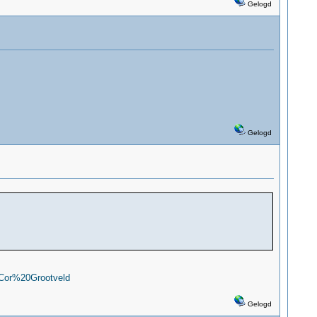
Gelogd
Gelogd
d/Cor%20Grootveld
Gelogd