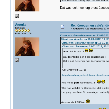
deze kees toet zat bij mij in de klas van d
Dat was ook heel erg triest Jacobu
Anneke
Re: Kroegen en café's, d
Schipper
«
Antwoord #22 Gepost op:
13-0
Berichten: 166
Citaat van: GerardKnoester op 13-01-201
Citaat van: Anneke op 13-01-2012, 19:52
Citaat van: GerardKnoester op 13-01-20
Citaat van: Anneke op 13-01-2012, 19:2
Goed hè Schub...!
Wat toentertijd een hele consternatie.!
Dat is ook het enige wat ik er nog van w
Cor Grootveld (1971)
http://www.haagsebeeldbank.nl/zoeken/we
Nee hè de
pers
weer hoor...!!!!
Wist nog wel dat hij Cor heette, dat is all
Het ging over heel Scheveningen natuurlij
Vers van de PERS An