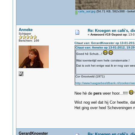
cafa_aal.jpg
(54.71 KB, 582x388 - bekek
Anneke
Re: Kroegen en café's, d
Schipper
«
Antwoord #19 Gepost op:
13-0
Berichten: 166
Citaat van: GerardKnoester op 13-01-201
Citaat van: Anneke op 13-01-2012, 19:29
Goed hè Schub...!
Wat toentertijd een hele consternatie.!
Dat is ook het enige wat ik er nog van we
Cor Grootveld (1971)
http://www.haagsebeeldbank.nl/zoeken/wee
Nee hè de
pers
weer hoor...!!!!
Wist nog wel dat hij Cor heette, da
Het ging over heel Scheveningen n
GerardKnoester
Re: Kroegen en café's, d