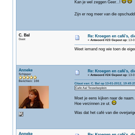
Kan je wel zeggen Geer...!
Zijn er nog meer van die opschudd
C. Bal
Re: Kroegen en café's, d
Gast
«
Antwoord #23 Gepost op:
13-0
Weet iemand nog wie toen de eige
Anneke
Re: Kroegen en café's, d
Schipper
«
Antwoord #24 Gepost op:
13-0
Berichten: 166
Citaat van: C. Bal op 13-01-2012, 19:45:2
Cafe Aal Tesselseplein
Moet je eens kijken naar de naam..
Hoe verzinnen ze ut.
Was dat het café van die overjarig
Anneke
Re: Kroegen en café's, d