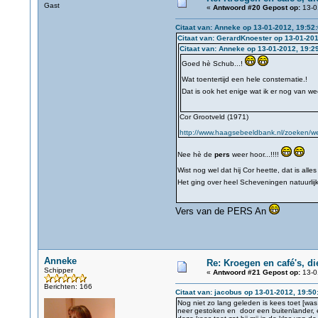
Gast
«
Antwoord #20 Gepost op:
13-0
Citaat van: Anneke op 13-01-2012, 19:52
Citaat van: GerardKnoester op 13-01-201
Citaat van: Anneke op 13-01-2012, 19:2
Goed hè Schub...!
Wat toentertijd een hele consternatie.!
Dat is ook het enige wat ik er nog van we
Cor Grootveld (1971)
http://www.haagsebeeldbank.nl/zoeken/wee
Nee hè de
pers
weer hoor...!!!!
Wist nog wel dat hij Cor heette, dat is alle
Het ging over heel Scheveningen natuurlij
Vers van de PERS An
Anneke
Re: Kroegen en café's, d
Schipper
«
Antwoord #21 Gepost op:
13-0
Berichten: 166
Citaat van: jacobus op 13-01-2012, 19:50
Nog niet zo lang geleden is kees toet [was vri
neer gestoken en door een buitenlander, e