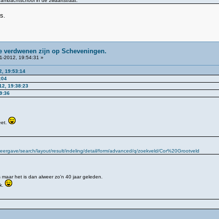
e ambachtschool in de zwaartstraat.
s.
ie verdwenen zijn op Scheveningen.
1-2012, 19:54:31 »
2, 19:53:14
:04
12, 19:38:23
9:36
eet.
ergave/search/layout/result/indeling/detail/form/advanced/q/zoekveld/Cor%20Grootveld
es maar het is dan alweer zo'n 40 jaar geleden.
k.