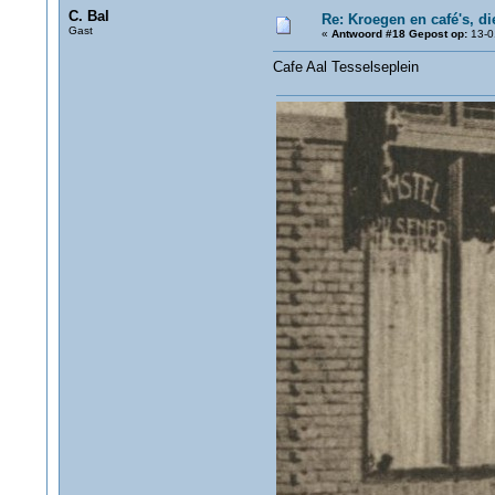
C. Bal
Re: Kroegen en café's, d
Gast
«
Antwoord #18 Gepost op:
13-0
Cafe Aal Tesselseplein