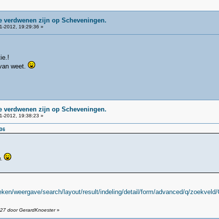
ie verdwenen zijn op Scheveningen.
1-2012, 19:29:36 »
ie.!
 van weet.
ie verdwenen zijn op Scheveningen.
1-2012, 19:38:23 »
:36
t.
ken/weergave/search/layout/result/indeling/detail/form/advanced/q/zoekvel
:27 door GerardKnoester
»