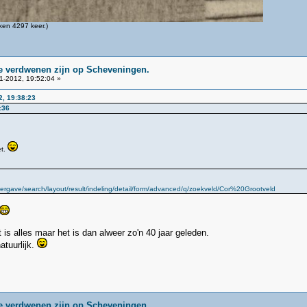
en 4297 keer.)
ie verdwenen zijn op Scheveningen.
1-2012, 19:52:04 »
2, 19:38:23
:36
et.
rgave/search/layout/result/indeling/detail/form/advanced/q/zoekveld/Cor%20Grootveld
t is alles maar het is dan alweer zo'n 40 jaar geleden.
atuurlijk.
ie verdwenen zijn op Scheveningen.