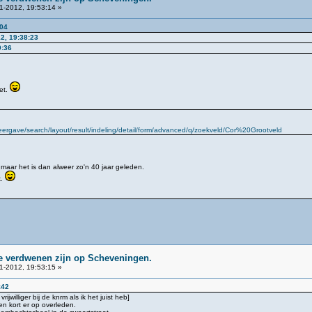
1-2012, 19:53:14 »
:04
2, 19:38:23
9:36
et.
rgave/search/layout/result/indeling/detail/form/advanced/q/zoekveld/Cor%20Grootveld
s maar het is dan alweer zo'n 40 jaar geleden.
k.
ie verdwenen zijn op Scheveningen.
1-2012, 19:53:15 »
:42
jwilliger bij de knrm als ik het juist heb]
n kort er op overleden.