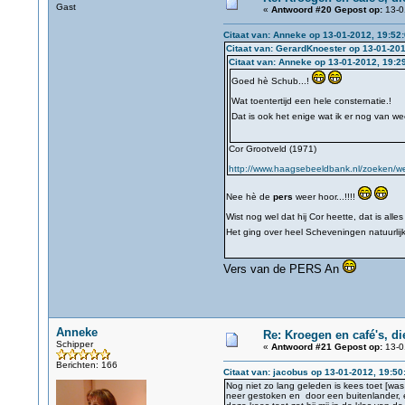
Gast
«
Antwoord #20 Gepost op:
13-0
Citaat van: Anneke op 13-01-2012, 19:52
Citaat van: GerardKnoester op 13-01-201
Citaat van: Anneke op 13-01-2012, 19:2
Goed hè Schub...!
Wat toentertijd een hele consternatie.!
Dat is ook het enige wat ik er nog van we
Cor Grootveld (1971)
http://www.haagsebeeldbank.nl/zoeken/wee
Nee hè de
pers
weer hoor...!!!!
Wist nog wel dat hij Cor heette, dat is alle
Het ging over heel Scheveningen natuurlij
Vers van de PERS An
Anneke
Re: Kroegen en café's, d
Schipper
«
Antwoord #21 Gepost op:
13-0
Berichten: 166
Citaat van: jacobus op 13-01-2012, 19:50
Nog niet zo lang geleden is kees toet [was vri
neer gestoken en door een buitenlander, e