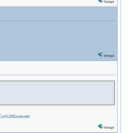
Gelogd
Gelogd
d/Cor%20Grootveld
Gelogd