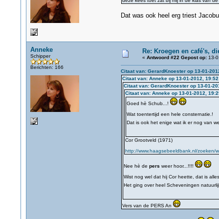
deze kees toet zat bij mij in de klas van d
Dat was ook heel erg triest Jacobu
Anneke
Re: Kroegen en café's, d
Schipper
«
Antwoord #22 Gepost op:
13-0
Berichten: 166
Citaat van: GerardKnoester op 13-01-201
Citaat van: Anneke op 13-01-2012, 19:52
Citaat van: GerardKnoester op 13-01-20
Citaat van: Anneke op 13-01-2012, 19:2
Goed hè Schub...!
Wat toentertijd een hele consternatie.!
Dat is ook het enige wat ik er nog van w
Cor Grootveld (1971)
http://www.haagsebeeldbank.nl/zoeken/we
Nee hè de
pers
weer hoor...!!!!
Wist nog wel dat hij Cor heette, dat is all
Het ging over heel Scheveningen natuurlij
Vers van de PERS An