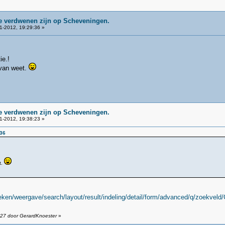
ie verdwenen zijn op Scheveningen.
1-2012, 19:29:36 »
ie.!
 van weet.
ie verdwenen zijn op Scheveningen.
1-2012, 19:38:23 »
:36
t.
ken/weergave/search/layout/result/indeling/detail/form/advanced/q/zoekvel
:27 door GerardKnoester
»