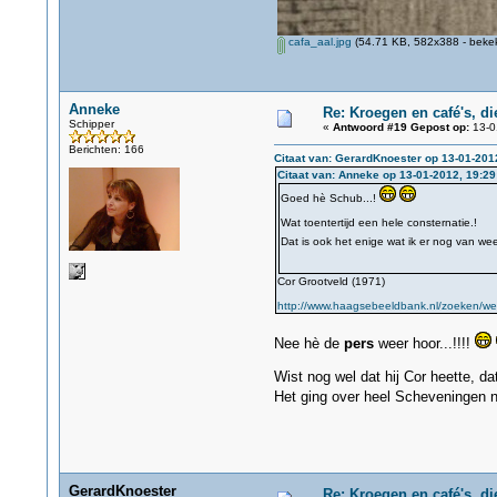
cafa_aal.jpg
(54.71 KB, 582x388 - bekek
Anneke
Re: Kroegen en café's, d
Schipper
«
Antwoord #19 Gepost op:
13-0
Berichten: 166
Citaat van: GerardKnoester op 13-01-201
Citaat van: Anneke op 13-01-2012, 19:29
Goed hè Schub...!
Wat toentertijd een hele consternatie.!
Dat is ook het enige wat ik er nog van we
Cor Grootveld (1971)
http://www.haagsebeeldbank.nl/zoeken/wee
Nee hè de
pers
weer hoor...!!!!
Wist nog wel dat hij Cor heette, da
Het ging over heel Scheveningen n
GerardKnoester
Re: Kroegen en café's, d