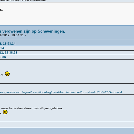
e ambachtschool in de zwaartstraat.
s.
ie verdwenen zijn op Scheveningen.
1-2012, 19:54:31 »
2, 19:53:14
:04
12, 19:38:23
9:36
eet.
ergave/search/layout/result/indeling/detail/form/advanced/q/zoekveld/Cor%20Grootveld
es maar het is dan alweer zo'n 40 jaar geleden.
k.