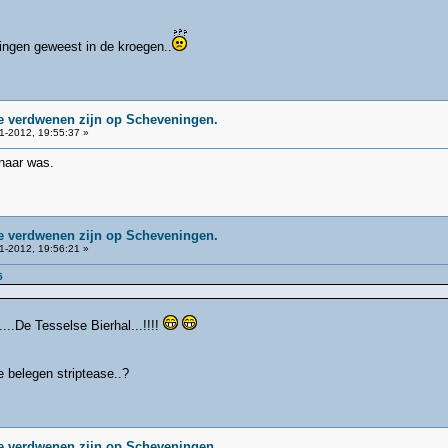
ingen geweest in de kroegen..
ie verdwenen zijn op Scheveningen.
1-2012, 19:55:37 »
naar was.
ie verdwenen zijn op Scheveningen.
1-2012, 19:56:21 »
5
...De Tesselse Bierhal...!!!!
e belegen striptease..?
ie verdwenen zijn op Scheveningen.