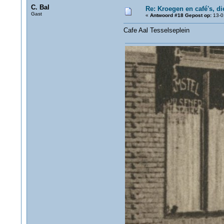
C. Bal
Re: Kroegen en café's, d
Gast
«
Antwoord #18 Gepost op:
13-0
Cafe Aal Tesselseplein