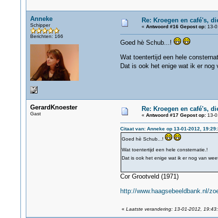
Anneke
Re: Kroegen en café's, d
Schipper
«
Antwoord #16 Gepost op:
13-0
Berichten: 166
Goed hè Schub...!
Wat toentertijd een hele consternat
Dat is ook het enige wat ik er nog
GerardKnoester
Re: Kroegen en café's, d
Gast
«
Antwoord #17 Gepost op:
13-0
Citaat van: Anneke op 13-01-2012, 19:29
Goed hè Schub...!
Wat toentertijd een hele consternatie.!
Dat is ook het enige wat ik er nog van wee
Cor Grootveld (1971)
http://www.haagsebeeldbank.nl/zoe
«
Laatste verandering: 13-01-2012, 19:43