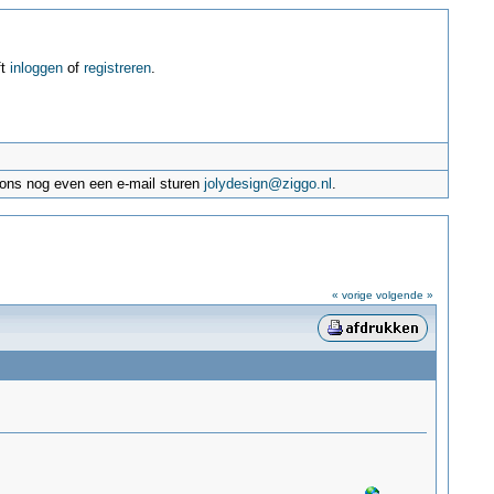
ft
inloggen
of
registreren
.
e ons nog even een e-mail sturen
jolydesign@ziggo.nl
.
« vorige
volgende »