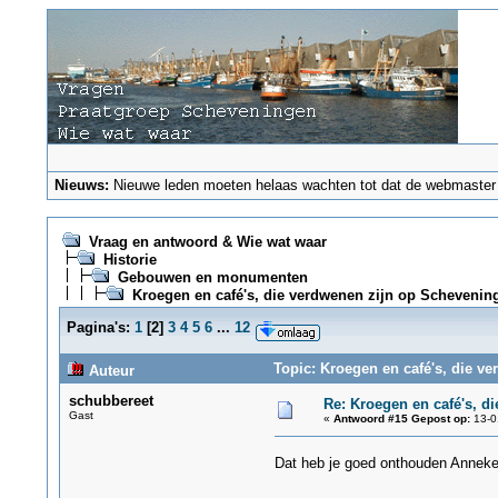
Nieuws:
Nieuwe leden moeten helaas wachten tot dat de webmaster ze
Vraag en antwoord & Wie wat waar
Historie
Gebouwen en monumenten
Kroegen en café's, die verdwenen zijn op Schevenin
Pagina's:
1
[
2
]
3
4
5
6
...
12
Topic: Kroegen en café's, die v
Auteur
schubbereet
Re: Kroegen en café's, d
Gast
«
Antwoord #15 Gepost op:
13-0
Dat heb je goed onthouden Anneke,