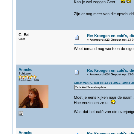
Kan je wel zeggen Geer...!
Zijn er nog meer van die opschudd
C. Bal
Re: Kroegen en café's, d
Gast
«
Antwoord #23 Gepost op:
13-0
Weet iemand nog wie toen de eige
Anneke
Re: Kroegen en café's, d
Schipper
«
Antwoord #24 Gepost op:
13-0
Berichten: 166
Citaat van: C. Bal op 13-01-2012, 19:45:2
Cafe Aal Tesselseplein
Moet je eens kijken naar de naam..
Hoe verzinnen ze ut.
Was dat het café van die overjarig
Anneke
Re: Kroegen en café's, d