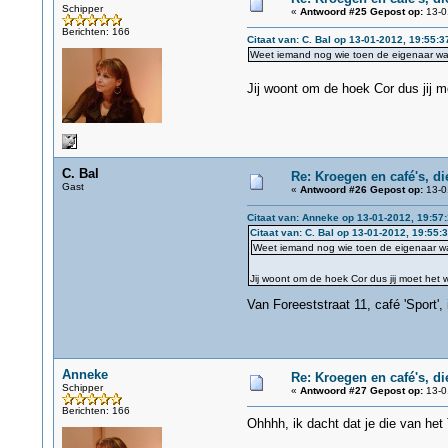
Schipper
«
Antwoord #25 Gepost op:
13-0
Berichten: 166
Citaat van: C. Bal op 13-01-2012, 19:55:3
Weet iemand nog wie toen de eigenaar wa
Jij woont om de hoek Cor dus jij m
C. Bal
Re: Kroegen en café's, d
Gast
«
Antwoord #26 Gepost op:
13-0
Citaat van: Anneke op 13-01-2012, 19:57
Citaat van: C. Bal op 13-01-2012, 19:55:
Weet iemand nog wie toen de eigenaar w
Jij woont om de hoek Cor dus jij moet het 
Van Foreeststraat 11, café 'Sport',
Anneke
Re: Kroegen en café's, d
Schipper
«
Antwoord #27 Gepost op:
13-0
Berichten: 166
Ohhhh, ik dacht dat je die van het